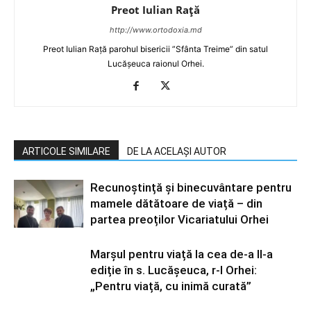
Preot Iulian Raţă
http://www.ortodoxia.md
Preot Iulian Rață parohul bisericii ”Sfânta Treime” din satul
Lucășeuca raionul Orhei.
ARTICOLE SIMILARE
DE LA ACELAȘI AUTOR
Recunoștință și binecuvântare pentru
mamele dătătoare de viață – din
partea preoților Vicariatului Orhei
Marșul pentru viață la cea de-a II-a
ediție în s. Lucășeuca, r-l Orhei:
„Pentru viață, cu inimă curată”