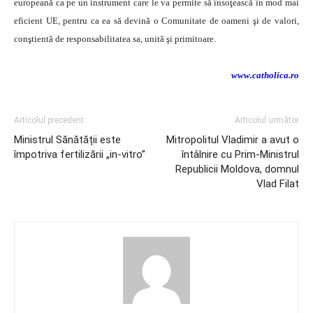
europeană ca pe un instrument care le va permite să însoţească în mod mai
eficient UE, pentru ca ea să devină o Comunitate de oameni şi de valori,
conştientă de responsabilitatea sa, unită şi primitoare.
www.catholica.ro
Articolul precedent
Articolul următor
Ministrul Sănătății este
Mitropolitul Vladimir a avut o
împotriva fertilizării „in-vitro”
întâlnire cu Prim-Ministrul
Republicii Moldova, domnul
Vlad Filat