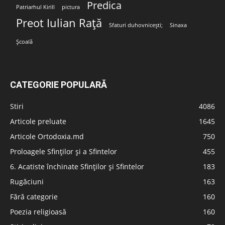
Predica
Patriarhul Kirill
pictura
Preot Iulian Rață
Sfaturi duhovnicești;
Sinaxa
Școală
CATEGORIE POPULARĂ
Stiri
4086
Articole preluate
1645
Articole Ortodoxia.md
750
Proloagele Sfinților și a Sfintelor
455
6. Acatiste închinate Sfinților și Sfintelor
183
Rugăciuni
163
Fără categorie
160
Poezia religioasă
160