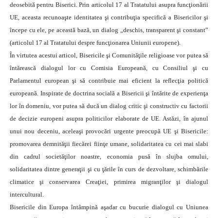
deosebită pentru Biserici. Prin articolul 17 al Tratatului asupra funcţionării
UE, aceasta recunoaşte identitatea şi contribuţia specifică a Bisericilor şi
începe cu ele, pe această bază, un dialog „deschis, transparent şi constant”
(articolul 17 al Tratatului despre funcţionarea Uniunii europene).
În virtutea acestui articol, Bisericile şi Comunităţile religioase vor putea să
întărească dialogul lor cu Comisia Europeană, cu Consiliul şi cu
Parlamentul european şi să contribuie mai eficient la reflecţia politică
europeană. Inspirate de doctrina socială a Bisericii şi întărite de experienţa
lor în domeniu, vor putea să ducă un dialog critic şi constructiv cu factorii
de decizie europeni asupra politicilor elaborate de UE. Astăzi, în ajunul
unui nou deceniu, aceleaşi provocări urgente preocupă UE şi Bisericile:
promovarea demnităţii fiecărei fiinţe umane, solidaritatea cu cei mai slabi
din cadrul societăţilor noastre, economia pusă în slujba omului,
solidaritatea dintre generaţii şi cu ţările în curs de dezvoltare, schimbările
climatice şi conservarea Creaţiei, primirea migranţilor şi dialogul
intercultural.
Bisericile din Europa întâmpină aşadar cu bucurie dialogul cu Uniunea