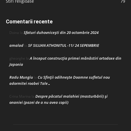
Stiri religioase
79
Comentarii recente
Sfaturi duhovnicești din 20 octombrie 2024
Doina
la
amalad
SF SILUAN ATHONITUL -11/ 24 SEPEMBRIE
la
A început construcţia primei mănăstiri ortodoxe din
gheorghe
la
Japonia
Radu Mungiu
Cu Sfinții odihnește Doamne sufletul nou
la
adormitei roabei Tale…
Despre păcatul malahiei (masturbării) şi
Crina Marina
la
onaniei (pazei de a nu avea copii)