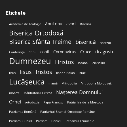
Etichete
Anul nou
avort
Academia de Teologie
Biserica
Biserica Ortodoxă
Biserica Sfânta Treime
biserică
Botezul
dragoste
copil
Coronavirus
Cruce
Conferință
Copii
Dumnezeu
Hristos
Icoana
Ierusalim
Iisus Hristos
Iisus
Ilarion Boian
Israel
Lucășeuca
mamă
Mitropolia
Mitropolia Moldovei;
Nașterea Domnului
moarte
Mântuitorul Hristos
Orhei
ortodoxia
Papa Francisc
Patriarhia de la Moscova
Patriarhia Română
Patriarhul Bisericii Ortodoxe Române
Patriarhul Chiril
Patriarhul Daniel
Patriarhul Ecumenic