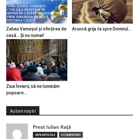
Zaheu Vameșul și sfințirea de
Aruncă grija ta spre Domnul…
casă… Și nu numai!
Ziua Învierii, să ne luminăm
popoare…
Autorii noștri
Preot Iulian Raţă
3878 ARTICOLE
6 COMENTARII