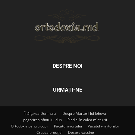
DESPRE NOI
URMAȚI-NE
Înălțarea Domnului
Despre Martorii lui Iehova
pogorirea-sfintului-duh
Piedici în calea mîntuirii
Ortodoxia pentru copii
Păcatul avortului
Păcatul vrăjitoriilor
Crucea preoției
Despre vaccine