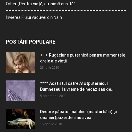
Orhei: „Pentru viață, cu inimă curată”
Învierea Fiului văduvei din Nain
POSTĂRI POPULARE
+++ Rugăciune puternică pentru momentele
grele ale vieţii
28 iulie 2010
**** Acatistul către Atotputernicul
Dumnezeu, la vreme de necaz sau de...
5 octombrie 2010
Despre păcatul malahiei (masturbării) şi
onaniei (pazei de a nu avea...
15 aprilie 2010