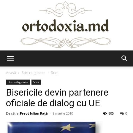
Ortodoxia.md
Acasă
Stiri religioase
Stiri
Stiri religioase
Stiri
Bisericile devin partenere
oficiale de dialog cu UE
De către
Preot Iulian Raţă
-
9 martie 2010
805
0