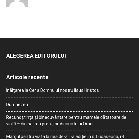
ALEGEREA EDITORULUI
Articole recente
Înălțarea la Cer a Domnului nostru Iisus Hristos
Dumnezeu…
Recunoștință și binecuvântare pentru mamele dătătoare de
viață – din partea preoților Vicariatului Orhei
Marșul pentru viață la cea de-a II-a ediție în s. Lucășeuca, r-l