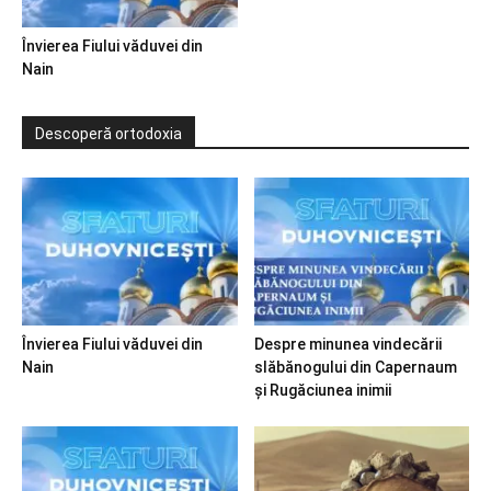
Învierea Fiului văduvei din
Nain
Descoperă ortodoxia
Învierea Fiului văduvei din
Despre minunea vindecării
Nain
slăbănogului din Capernaum
și Rugăciunea inimii