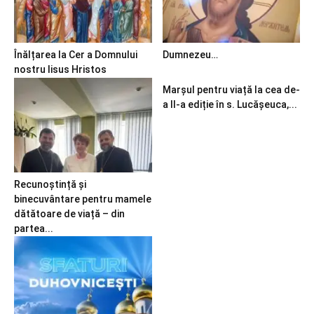
Înălțarea la Cer a Domnului
Dumnezeu…
nostru Iisus Hristos
Marșul pentru viață la cea de-
a II-a ediție în s. Lucășeuca,...
Recunoștință și
binecuvântare pentru mamele
dătătoare de viață – din
partea...