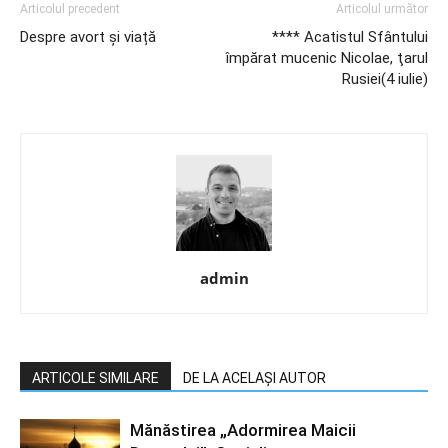
Articolul precedent
Articolul următor
Despre avort și viață
**** Acatistul Sfântului
împărat mucenic Nicolae, ţarul
Rusiei(4 iulie)
admin
ARTICOLE SIMILARE
DE LA ACELAȘI AUTOR
Mănăstirea „Adormirea Maicii