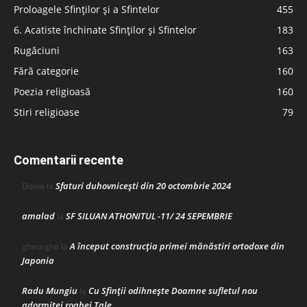
Proloagele Sfinților și a Sfintelor
455
6. Acatiste închinate Sfinților și Sfintelor
183
Rugăciuni
163
Fără categorie
160
Poezia religioasă
160
Stiri religioase
79
Comentarii recente
Sfaturi duhovnicești din 20 octombrie 2024
Doina
la
amalad
SF SILUAN ATHONITUL -11/ 24 SEPEMBRIE
la
A început construcţia primei mănăstiri ortodoxe din
gheorghe
la
Japonia
Radu Mungiu
Cu Sfinții odihnește Doamne sufletul nou
la
adormitei roabei Tale…