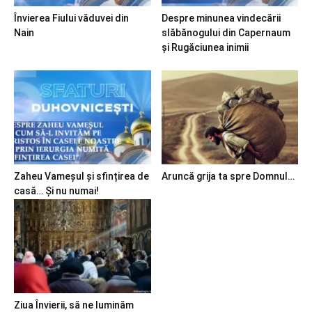
Învierea Fiului văduvei din
Despre minunea vindecării
Nain
slăbănogului din Capernaum
și Rugăciunea inimii
Zaheu Vameșul și sfințirea de
Aruncă grija ta spre Domnul…
casă… Și nu numai!
Ziua Învierii, să ne luminăm