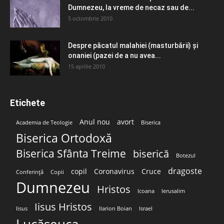
Dumnezeu, la vreme de necaz sau de...
5 octombrie 2010
Despre păcatul malahiei (masturbării) şi
onaniei (pazei de a nu avea...
15 aprilie 2010
Etichete
Anul nou
avort
Academia de Teologie
Biserica
Biserica Ortodoxă
Biserica Sfânta Treime
biserică
Botezul
dragoste
copil
Coronavirus
Cruce
Conferință
Copii
Dumnezeu
Hristos
Icoana
Ierusalim
Iisus Hristos
Iisus
Ilarion Boian
Israel