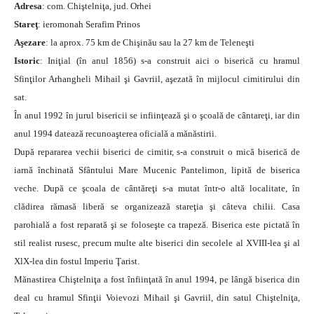
Adresa
: com. Chiştelniţa, jud. Orhei
Stareţ
: ieromonah Serafim Prinos
Aşezare
: la aprox. 75 km de Chişinău sau la 27 km de Teleneşti
Istoric
: Iniţial (în anul 1856) s-a construit aici o biserică cu hramul
Sfinţilor Arhangheli Mihail şi Gavriil, aşezată în mijlocul cimitirului din
sat.
În anul 1992 în jurul bisericii se infiinţează şi o şcoală de cântareţi, iar din
anul 1994 datează recunoaşterea oficială a mănăstirii.
După repararea vechii biserici de cimitir, s-a construit o mică biserică de
iarnă închinată Sfântului Mare Mucenic Pantelimon, lipită de biserica
veche. După ce şcoala de cântăreţi s-a mutat într-o altă localitate, în
clădirea rămasă liberă se organizează stareţia şi câteva chilii. Casa
parohială a fost reparată şi se foloseşte ca trapeză. Biserica este pictată în
stil realist rusesc, precum multe alte biserici din secolele al XVIII-lea şi al
XlX-lea din fostul Imperiu Ţarist.
Mănastirea Chiştelniţa a fost înfiinţată în anul 1994, pe lângă biserica din
deal cu hramul Sfinţii Voievozi Mihail şi Gavriil, din satul Chiştelniţa,