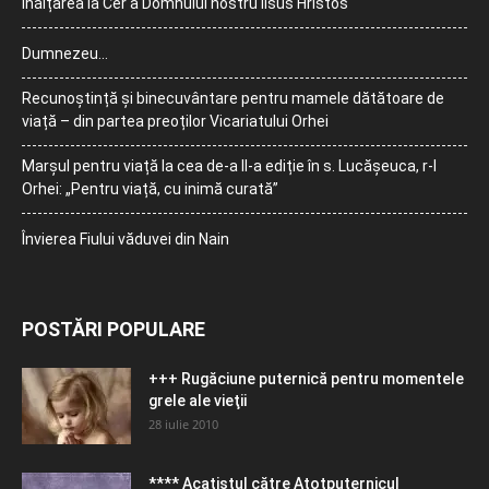
Înălțarea la Cer a Domnului nostru Iisus Hristos
Dumnezeu…
Recunoștință și binecuvântare pentru mamele dătătoare de
viață – din partea preoților Vicariatului Orhei
Marșul pentru viață la cea de-a II-a ediție în s. Lucășeuca, r-l
Orhei: „Pentru viață, cu inimă curată”
Învierea Fiului văduvei din Nain
POSTĂRI POPULARE
+++ Rugăciune puternică pentru momentele
grele ale vieţii
28 iulie 2010
**** Acatistul către Atotputernicul