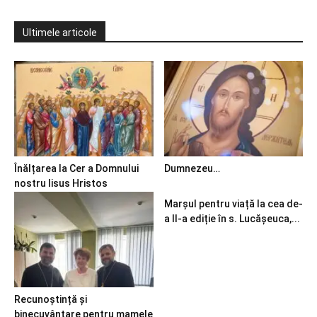
Ultimele articole
Înălțarea la Cer a Domnului
Dumnezeu…
nostru Iisus Hristos
Marșul pentru viață la cea de-
a II-a ediție în s. Lucășeuca,...
Recunoștință și
binecuvântare pentru mamele