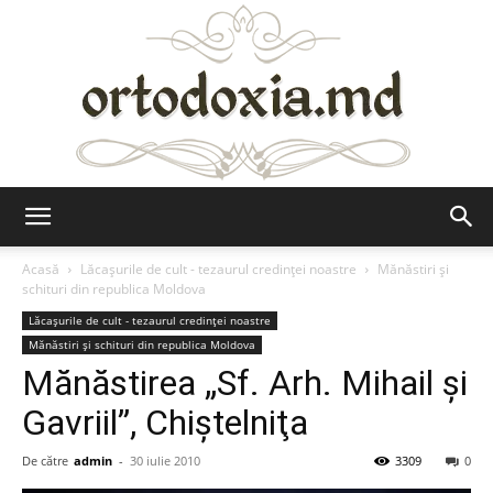
Ortodoxia.md
Acasă
Lăcaşurile de cult - tezaurul credinţei noastre
Mănăstiri şi
schituri din republica Moldova
Lăcaşurile de cult - tezaurul credinţei noastre
Mănăstiri şi schituri din republica Moldova
Mănăstirea „Sf. Arh. Mihail şi
Gavriil”, Chiştelniţa
De către
admin
-
30 iulie 2010
3309
0