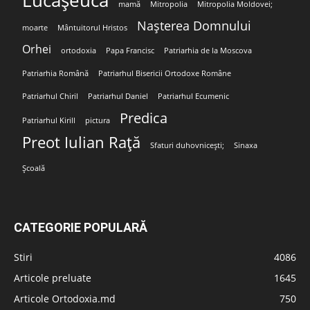
Lucășeuca
mamă
Mitropolia
Mitropolia Moldovei;
Nașterea Domnului
moarte
Mântuitorul Hristos
Orhei
ortodoxia
Papa Francisc
Patriarhia de la Moscova
Patriarhia Română
Patriarhul Bisericii Ortodoxe Române
Patriarhul Chiril
Patriarhul Daniel
Patriarhul Ecumenic
Predica
Patriarhul Kirill
pictura
Preot Iulian Rață
Sfaturi duhovnicești;
Sinaxa
Școală
CATEGORIE POPULARĂ
Stiri
4086
Articole preluate
1645
Articole Ortodoxia.md
750