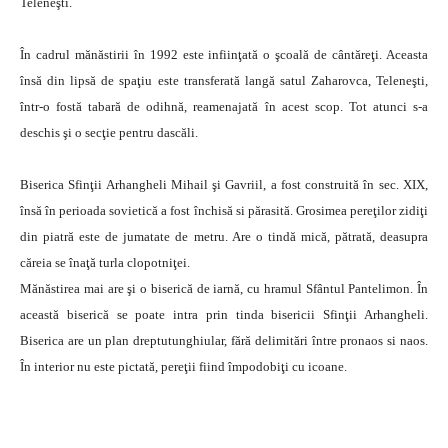
Teleneşti.
În cadrul mănăstirii în 1992 este infiinţată o şcoală de cântăreţi. Aceasta
însă din lipsă de spaţiu este transferată langă satul Zaharovca, Teleneşti,
într-o fostă tabară de odihnă, reamenajată în acest scop. Tot atunci s-a
deschis şi o secţie pentru dascăli.
Biserica Sfinţii Arhangheli Mihail şi Gavriil, a fost construită în sec. XIX,
însă în perioada sovietică a fost închisă si părasită. Grosimea pereţilor zidiţi
din piatră este de jumatate de metru. Are o tindă mică, pătrată, deasupra
căreia se înaţă turla clopotniţei.
Mănăstirea mai are şi o biserică de iarnă, cu hramul Sfântul Pantelimon. În
această biserică se poate intra prin tinda bisericii Sfinţii Arhangheli.
Biserica are un plan dreptutunghiular, fără delimitări între pronaos si naos.
În interior nu este pictată, pereţii fiind împodobiţi cu icoane.