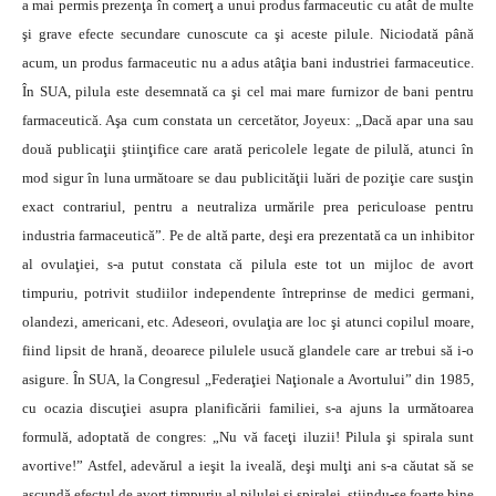
a mai permis prezenţa în comerţ a unui produs farmaceutic cu atât de multe
şi grave efecte secundare cunoscute ca şi aceste pilule. Niciodată până
acum, un produs farmaceutic nu a adus atâţia bani industriei farmaceutice.
În SUA, pilula este desemnată ca şi cel mai mare furnizor de bani pentru
farmaceutică. Aşa cum constata un cercetător, Joyeux: „Dacă apar una sau
două publicaţii ştiinţifice care arată pericolele legate de pilulă, atunci în
mod sigur în luna următoare se dau publicităţii luări de poziţie care susţin
exact contrariul, pentru a neutraliza urmările prea periculoase pentru
industria farmaceutică”. Pe de altă parte, deşi era prezentată ca un inhibitor
al ovulaţiei, s-a putut constata că pilula este tot un mijloc de avort
timpuriu, potrivit studiilor independente întreprinse de medici germani,
olandezi, americani, etc. Adeseori, ovulaţia are loc şi atunci copilul moare,
fiind lipsit de hrană, deoarece pilulele usucă glandele care ar trebui să i-o
asigure. În SUA, la Congresul „Federaţiei Naţionale a Avortului” din 1985,
cu ocazia discuţiei asupra planificării familiei, s-a ajuns la următoarea
formulă, adoptată de congres: „Nu vă faceţi iluzii! Pilula şi spirala sunt
avortive!” Astfel, adevărul a ieşit la iveală, deşi mulţi ani s-a căutat să se
ascundă efectul de avort timpuriu al pilulei şi spiralei, ştiindu-se foarte bine