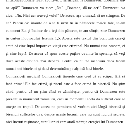
anticoncepţionale. Sunt avortive. O să strigăm la Dumnezeu: „Doamne, dă-
ne apă!” Dumnezeu va zice: „Nu”. „Doamne, dă-ne aer!” Dumnezeu va
zice: „Nu. Nici aer n-aveţi voie!” De aceea, aşa urmează să ne stingem. De
ce? Pentru că: înainte de a te fi urzit tu în pântecele maicii tale, te-am
cunoscut Eu, şi înainte de a ieşi din pântece, te-am sfinţit, zice Dumnezeu
în cartea Proorocului Ieremia 1,5. Acesta este textul din Scriptură care-ţi
arată că cine luptă împotriva vieţii este criminal. Nu numai cine omoară, ci
şi cine luptă. De aceea vă spun aceste puţine cuvinte în speranţa că veţi
duce aceste cuvinte mai departe. Pentru că nu ne mântuim dacă facem
numai noi binele, ci şi dacă determinăm pe alţii să facă binele.
Contraziceţi medicii! Contraziceţi tinerele care cred că au scăpat fără să
facă crimă! Ele fac crimă, şi riscul este a face crimă în biserică. Nu ştim
când, pentru că nu ştim cînd se zămisleşte, pentru că Dumnezeu este
prezent în momentul zămislirii, căci în momentul acela dă sufletul care se
uneşte cu trupul. De aceea ne permitem să vorbim aici lângă biserică şi
bisericii sufletelor dvs. despre aceste lucruri, care nu sunt lucruri secrete,
nici lucruri ruşinoase, sunt lucruri care arată măreţia creaţiei lui Dumnezeu.