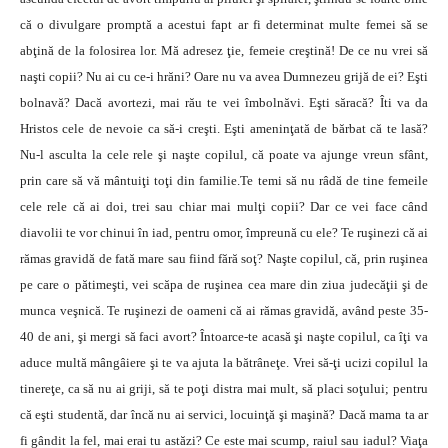
că o divulgare promptă a acestui fapt ar fi determinat multe femei să se
abţină de la folosirea lor. Mă adresez ţie, femeie creştină! De ce nu vrei să
naşti copii? Nu ai cu ce-i hrăni? Oare nu va avea Dumnezeu grijă de ei? Eşti
bolnavă? Dacă avortezi, mai rău te vei îmbolnăvi. Eşti săracă? Îti va da
Hristos cele de nevoie ca să-i creşti. Eşti ameninţată de bărbat că te lasă?
Nu-l asculta la cele rele şi naşte copilul, că poate va ajunge vreun sfânt,
prin care să vă mântuiţi toţi din familie.Te temi să nu râdă de tine femeile
cele rele că ai doi, trei sau chiar mai mulţi copii? Dar ce vei face când
diavolii te vor chinui în iad, pentru omor, împreună cu ele? Te ruşinezi că ai
rămas gravidă de fată mare sau fiind fără soţ? Naşte copilul, că, prin ruşinea
pe care o pătimeşti, vei scăpa de ruşinea cea mare din ziua judecăţii şi de
munca veşnică. Te ruşinezi de oameni că ai rămas gravidă, având peste 35-
40 de ani, şi mergi să faci avort? Întoarce-te acasă şi naşte copilul, ca îţi va
aduce multă mângâiere şi te va ajuta la bătrâneţe. Vrei să-ţi ucizi copilul la
tinereţe, ca să nu ai griji, să te poţi distra mai mult, să placi soţului; pentru
că eşti studentă, dar încă nu ai servici, locuinţă şi maşină? Dacă mama ta ar
fi gândit la fel, mai erai tu astăzi? Ce este mai scump, raiul sau iadul? Viaţa