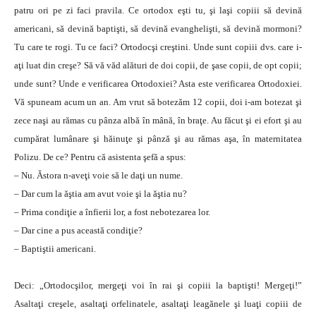
patru ori pe zi faci pravila. Ce ortodox eşti tu, şi laşi copiii să devină
americani, să devină baptişti, să devină evanghelişti, să devină mormoni?
Tu care te rogi. Tu ce faci? Ortodocşi creştini. Unde sunt copiii dvs. care i-
aţi luat din creşe? Să vă văd alături de doi copii, de şase copii, de opt copii;
unde sunt? Unde e verificarea Ortodoxiei? Asta este verificarea Ortodoxiei.
Vă spuneam acum un an. Am vrut să botezăm 12 copii, doi i-am botezat şi
zece naşi au rămas cu pânza albă în mână, în braţe. Au făcut şi ei efort şi au
cumpărat lumânare şi hăinuţe şi pânză şi au rămas aşa, în maternitatea
Polizu. De ce? Pentru că asistenta şefă a spus:
– Nu. Ăstora n-aveţi voie să le daţi un nume.
– Dar cum la ăştia am avut voie şi la ăştia nu?
– Prima condiţie a înfierii lor, a fost nebotezarea lor.
– Dar cine a pus această condiţie?
– Baptiştii americani.
Deci: „Ortodocşilor, mergeţi voi în rai şi copiii la baptişti! Mergeţi!”
Asaltaţi creşele, asaltaţi orfelinatele, asaltaţi leagănele şi luaţi copiii de