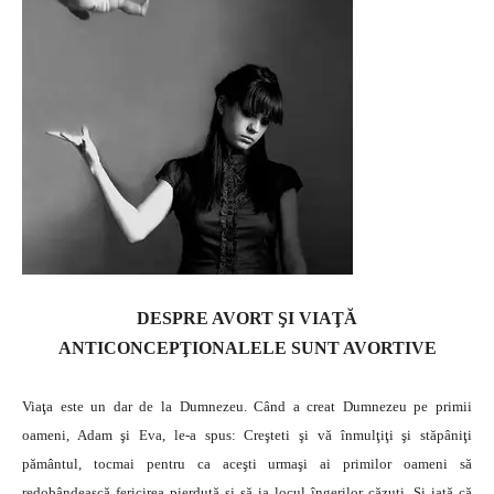
DESPRE AVORT ŞI VIAŢĂ
ANTICONCEPŢIONALELE SUNT AVORTIVE
Viaţa este un dar de la Dumnezeu. Când a creat Dumnezeu pe primii
oameni, Adam şi Eva, le-a spus: Creşteti şi vă înmulţiţi şi stăpâniţi
pământul, tocmai pentru ca aceşti urmaşi ai primilor oameni să
redobândească fericirea pierdută şi să ia locul îngerilor căzuţi. Şi iată că