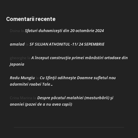
Comentarii recente
Sfaturi duhovnicești din 20 octombrie 2024
Doina
la
amalad
SF SILUAN ATHONITUL -11/ 24 SEPEMBRIE
la
A început construcţia primei mănăstiri ortodoxe din
gheorghe
la
Japonia
Radu Mungiu
Cu Sfinții odihnește Doamne sufletul nou
la
adormitei roabei Tale…
Despre păcatul malahiei (masturbării) şi
Crina Marina
la
onaniei (pazei de a nu avea copii)