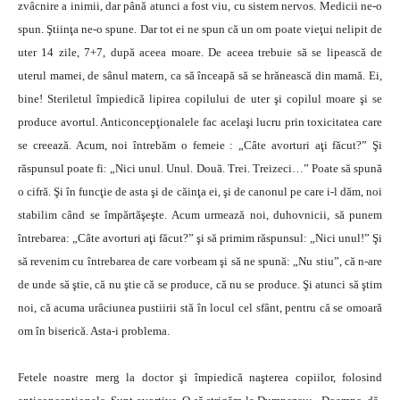
zvâcnire a inimii, dar până atunci a fost viu, cu sistem nervos. Medicii ne-o
spun. Ştiinţa ne-o spune. Dar tot ei ne spun că un om poate vieţui nelipit de
uter 14 zile, 7+7, după aceea moare. De aceea trebuie să se lipească de
uterul mamei, de sânul matern, ca să înceapă să se hrănească din mamă. Ei,
bine! Steriletul împiedică lipirea copilului de uter şi copilul moare şi se
produce avortul. Anticoncepţionalele fac acelaşi lucru prin toxicitatea care
se creează. Acum, noi întrebăm o femeie : „Câte avorturi aţi făcut?” Şi
răspunsul poate fi: „Nici unul. Unul. Două. Trei. Treizeci…” Poate să spună
o cifră. Şi în funcţie de asta şi de căinţa ei, şi de canonul pe care i-l dăm, noi
stabilim când se împărtăşeşte. Acum urmează noi, duhovnicii, să punem
întrebarea: „Câte avorturi aţi făcut?” şi să primim răspunsul: „Nici unul!” Şi
să revenim cu întrebarea de care vorbeam şi să ne spună: „Nu stiu”, că n-are
de unde să ştie, că nu ştie că se produce, că nu se produce. Şi atunci să ştim
noi, că acuma urâciunea pustiirii stă în locul cel sfânt, pentru că se omoară
om în biserică. Asta-i problema.
Fetele noastre merg la doctor şi împiedică naşterea copiilor, folosind