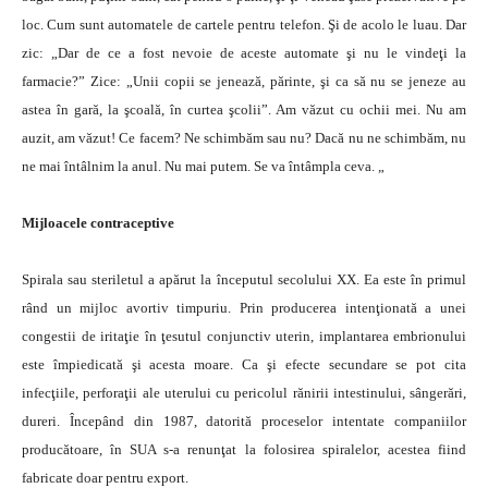
loc. Cum sunt automatele de cartele pentru telefon. Şi de acolo le luau. Dar
zic: „Dar de ce a fost nevoie de aceste automate şi nu le vindeţi la
farmacie?” Zice: „Unii copii se jenează, părinte, şi ca să nu se jeneze au
astea în gară, la şcoală, în curtea şcolii”. Am văzut cu ochii mei. Nu am
auzit, am văzut! Ce facem? Ne schimbăm sau nu? Dacă nu ne schimbăm, nu
ne mai întâlnim la anul. Nu mai putem. Se va întâmpla ceva. „
Mijloacele contraceptive
Spirala sau steriletul a apărut la începutul secolului XX. Ea este în primul
rând un mijloc avortiv timpuriu. Prin producerea intenţionată a unei
congestii de iritaţie în ţesutul conjunctiv uterin, implantarea embrionului
este împiedicată şi acesta moare. Ca şi efecte secundare se pot cita
infecţiile, perforaţii ale uterului cu pericolul rănirii intestinului, sângerări,
dureri. Începând din 1987, datorită proceselor intentate companiilor
producătoare, în SUA s-a renunţat la folosirea spiralelor, acestea fiind
fabricate doar pentru export.