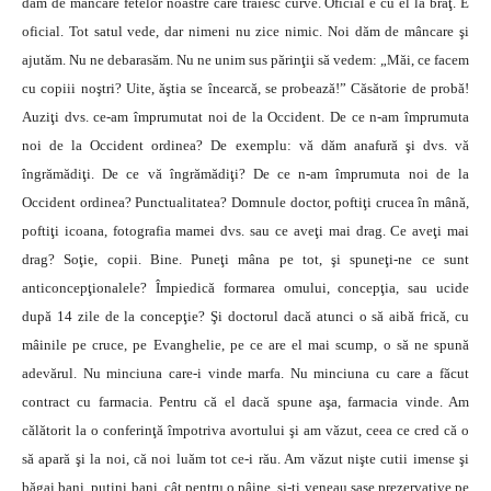
dăm de mâncare fetelor noastre care trăiesc curve. Oficial e cu el la braţ. E
oficial. Tot satul vede, dar nimeni nu zice nimic. Noi dăm de mâncare şi
ajutăm. Nu ne debarasăm. Nu ne unim sus părinţii să vedem: „Măi, ce facem
cu copiii noştri? Uite, ăştia se încearcă, se probează!” Căsătorie de probă!
Auziţi dvs. ce-am împrumutat noi de la Occident. De ce n-am împrumuta
noi de la Occident ordinea? De exemplu: vă dăm anafură şi dvs. vă
îngrămădiţi. De ce vă îngrămădiţi? De ce n-am împrumuta noi de la
Occident ordinea? Punctualitatea? Domnule doctor, poftiţi crucea în mână,
poftiţi icoana, fotografia mamei dvs. sau ce aveţi mai drag. Ce aveţi mai
drag? Soţie, copii. Bine. Puneţi mâna pe tot, şi spuneţi-ne ce sunt
anticoncepţionalele? Împiedică formarea omului, concepţia, sau ucide
după 14 zile de la concepţie? Şi doctorul dacă atunci o să aibă frică, cu
mâinile pe cruce, pe Evanghelie, pe ce are el mai scump, o să ne spună
adevărul. Nu minciuna care-i vinde marfa. Nu minciuna cu care a făcut
contract cu farmacia. Pentru că el dacă spune aşa, farmacia vinde. Am
călătorit la o conferinţă împotriva avortului şi am văzut, ceea ce cred că o
să apară şi la noi, că noi luăm tot ce-i rău. Am văzut nişte cutii imense şi
băgai bani, puţini bani, cât pentru o pâine, şi-ţi veneau şase prezervative pe