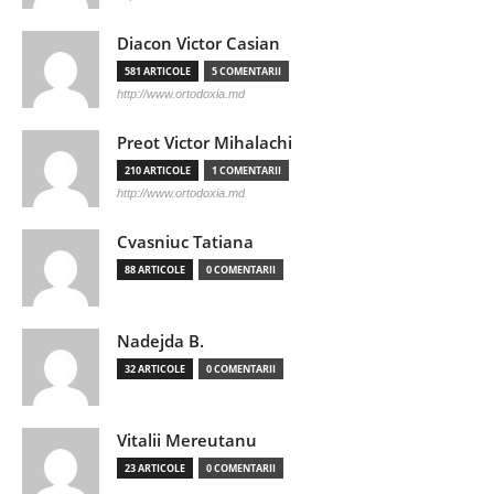
Diacon Victor Casian
581 ARTICOLE
5 COMENTARII
http://www.ortodoxia.md
Preot Victor Mihalachi
210 ARTICOLE
1 COMENTARII
http://www.ortodoxia.md
Cvasniuc Tatiana
88 ARTICOLE
0 COMENTARII
Nadejda B.
32 ARTICOLE
0 COMENTARII
Vitalii Mereutanu
23 ARTICOLE
0 COMENTARII