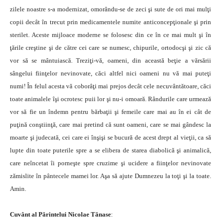
zilele noastre s-a modernizat, omorându-se de zeci şi sute de ori mai mulţi
copii decât în trecut prin medicamentele numite anticoncepţionale şi prin
sterilet. Aceste mijloace moderne se folosesc din ce în ce mai mult şi în
ţările creştine şi de către cei care se numesc, chipurile, ortodocşi şi zic că
vor să se mântuiască. Treziţi-vă, oameni, din această beţie a vărsării
sângelui fiinţelor nevinovate, căci altfel nici oameni nu vă mai puteţi
numi! În felul acesta vă coborâţi mai prejos decât cele necuvântătoare, căci
toate animalele îşi ocrotesc puii lor şi nu-i omoară. Rândurile care urmează
vor să fie un îndemn pentru bărbaţii şi femeile care mai au în ei cât de
puţină conştiinţă, care mai pretind că sunt oameni, care se mai gândesc la
moarte şi judecată, cei care ei înşişi se bucură de acest drept al vieţii, ca să
lupte din toate puterile spre a se elibera de starea diabolică şi animalică,
care neîncetat îi porneşte spre cruzime şi ucidere a fiinţelor nevinovate
zămislite în pântecele mamei lor. Aşa să ajute Dumnezeu la toţi şi la toate.
Amin.
Cuvânt al Părintelui Nicolae Tănase
: