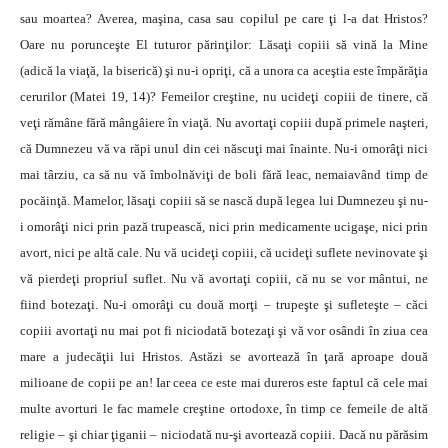
sau moartea? Averea, maşina, casa sau copilul pe care ţi l-a dat Hristos?
Oare nu porunceşte El tuturor părinţilor: Lăsaţi copiii să vină la Mine
(adică la viaţă, la biserică) şi nu-i opriţi, că a unora ca aceştia este împărăţia
cerurilor (Matei 19, 14)? Femeilor creştine, nu ucideţi copiii de tinere, că
veţi rămâne fără mângâiere în viaţă. Nu avortaţi copiii după primele naşteri,
că Dumnezeu vă va răpi unul din cei născuţi mai înainte. Nu-i omorâţi nici
mai târziu, ca să nu vă îmbolnăviţi de boli fără leac, nemaiavând timp de
pocăinţă. Mamelor, lăsaţi copiii să se nască după legea lui Dumnezeu şi nu-
i omorâţi nici prin pază trupească, nici prin medicamente ucigaşe, nici prin
avort, nici pe altă cale. Nu vă ucideţi copiii, că ucideţi suflete nevinovate şi
vă pierdeţi propriul suflet. Nu vă avortaţi copiii, că nu se vor mântui, ne
fiind botezaţi. Nu-i omorâţi cu două morţi – trupeşte şi sufleteşte – căci
copiii avortaţi nu mai pot fi niciodată botezaţi şi vă vor osândi în ziua cea
mare a judecăţii lui Hristos. Astăzi se avortează în ţară aproape două
milioane de copii pe an! Iar ceea ce este mai dureros este faptul că cele mai
multe avorturi le fac mamele creştine ortodoxe, în timp ce femeile de altă
religie – şi chiar ţiganii – niciodată nu-şi avortează copiii. Dacă nu părăsim