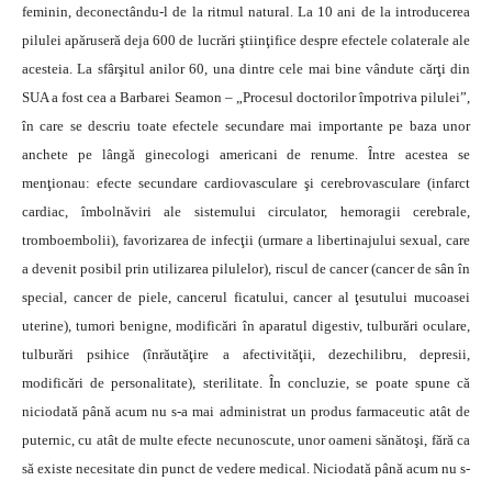
feminin, deconectându-l de la ritmul natural. La 10 ani de la introducerea
pilulei apăruseră deja 600 de lucrări ştiinţifice despre efectele colaterale ale
acesteia. La sfârşitul anilor 60, una dintre cele mai bine vândute cărţi din
SUA a fost cea a Barbarei Seamon – „Procesul doctorilor împotriva pilulei”,
în care se descriu toate efectele secundare mai importante pe baza unor
anchete pe lângă ginecologi americani de renume. Între acestea se
menţionau: efecte secundare cardiovasculare şi cerebrovasculare (infarct
cardiac, îmbolnăviri ale sistemului circulator, hemoragii cerebrale,
tromboembolii), favorizarea de infecţii (urmare a libertinajului sexual, care
a devenit posibil prin utilizarea pilulelor), riscul de cancer (cancer de sân în
special, cancer de piele, cancerul ficatului, cancer al ţesutului mucoasei
uterine), tumori benigne, modificări în aparatul digestiv, tulburări oculare,
tulburări psihice (înrăutăţire a afectivităţii, dezechilibru, depresii,
modificări de personalitate), sterilitate. În concluzie, se poate spune că
niciodată până acum nu s-a mai administrat un produs farmaceutic atât de
puternic, cu atât de multe efecte necunoscute, unor oameni sănătoşi, fără ca
să existe necesitate din punct de vedere medical. Niciodată până acum nu s-