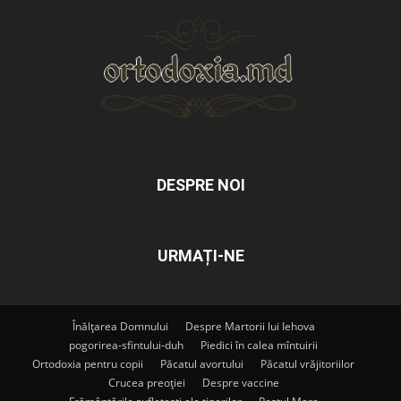
DESPRE NOI
URMAȚI-NE
Înălțarea Domnului
Despre Martorii lui Iehova
pogorirea-sfintului-duh
Piedici în calea mîntuirii
Ortodoxia pentru copii
Păcatul avortului
Păcatul vrăjitoriilor
Crucea preoției
Despre vaccine