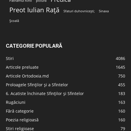
Patriarhul Kirill
pictura
Preot Iulian Rață
Sfaturi duhovnicești;
Sinaxa
Școală
CATEGORIE POPULARĂ
Stiri
4086
Articole preluate
1645
Articole Ortodoxia.md
750
Proloagele Sfinților și a Sfintelor
455
6. Acatiste închinate Sfinților și Sfintelor
183
Rugăciuni
163
Fără categorie
160
Poezia religioasă
160
Stiri religioase
79