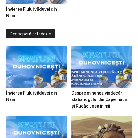
Învierea Fiului văduvei din
Nain
Descoperă ortodoxia
Învierea Fiului văduvei din
Despre minunea vindecării
Nain
slăbănogului din Capernaum
și Rugăciunea inimii