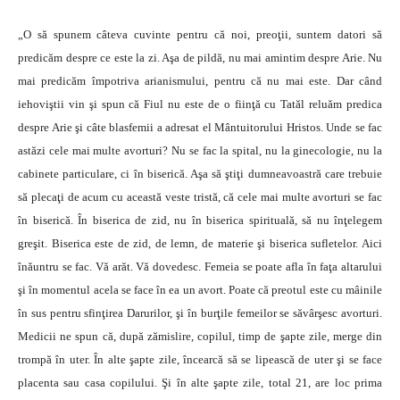
„O să spunem câteva cuvinte pentru că noi, preoţii, suntem datori să
predicăm despre ce este la zi. Aşa de pildă, nu mai amintim despre Arie. Nu
mai predicăm împotriva arianismului, pentru că nu mai este. Dar când
iehoviştii vin şi spun că Fiul nu este de o fiinţă cu Tatăl reluăm predica
despre Arie şi câte blasfemii a adresat el Mântuitorului Hristos. Unde se fac
astăzi cele mai multe avorturi? Nu se fac la spital, nu la ginecologie, nu la
cabinete particulare, ci în biserică. Aşa să ştiţi dumneavoastră care trebuie
să plecaţi de acum cu această veste tristă, că cele mai multe avorturi se fac
în biserică. În biserica de zid, nu în biserica spirituală, să nu înţelegem
greşit. Biserica este de zid, de lemn, de materie şi biserica sufletelor. Aici
înăuntru se fac. Vă arăt. Vă dovedesc. Femeia se poate afla în faţa altarului
şi în momentul acela se face în ea un avort. Poate că preotul este cu mâinile
în sus pentru sfinţirea Darurilor, şi în burţile femeilor se săvârşesc avorturi.
Medicii ne spun că, după zămislire, copilul, timp de şapte zile, merge din
trompă în uter. În alte şapte zile, încearcă să se lipească de uter şi se face
placenta sau casa copilului. Şi în alte şapte zile, total 21, are loc prima