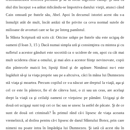
răul din început s-a arătat ridicându-se împotriva darului vieţii, atunci când
Cain omoară pe fratele său, Abel.
Apoi în decursul istoriei acest rău s-a
înmulţit atât de mult, încât astăzi să fie privite ca ceva normal sutele de
milioane de avorturi care se fac pe întreg pamîntul.
În Sfânta Scriptură stă scris că: Oricine urăşte pe fratele său este ucigaş de
oameni (I Ioan 3, 15 ). Dacă numai simpla ură şi consimţirea cu mintea şi cu
sufletul a acestor gânduri este socotită ca o ucidere de om, apoi cu cât mai
mult uciderea chiar a omului, şi mai ales a acestor fiinţe nevinovate, copii
din pântecele maicii lor, lipsiţi fiind şi de apărare. Nimănui nu-i este
îngăduit să-şi ia viaţa proprie sau pe a altcuiva, căci în mâna lui Dumnezeu
stă viaţa şi moartea. Precum copilul ce s-a născut are dreptul la viaţă, aşa şi
cel ce este în pântece, fie el de câteva luni, o zi sau un ceas, are acelaşi
drept la viaţă ca şi ceilalţi oameni ce vieţuiesc pe pământ. Ucigaşi şi de
două ori ucigaşi sunt toţi cei ce fac sau se unesc la astfel de păcate. Şi de ce
sunt de două ori criminali? În primul rând că-i lipsesc de viaţa aceasta
vremelnică, al doilea pentru că-i lipsesc de darul Sfântului Botez, prin care
nimeni nu poate intra în împărăţia lui Dumnezeu. Şi iată că acest rău în