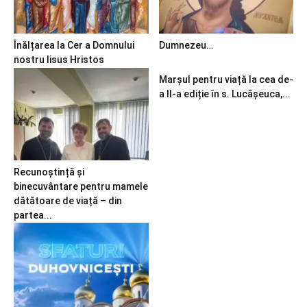
Înălțarea la Cer a Domnului
Dumnezeu…
nostru Iisus Hristos
Marșul pentru viață la cea de-
a II-a ediție în s. Lucășeuca,...
Recunoștință și
binecuvântare pentru mamele
dătătoare de viață – din
partea...