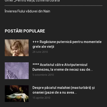
Orhei: „Pentru viață, cu inimă curată”
Învierea Fiului văduvei din Nain
POSTĂRI POPULARE
+++ Rugăciune puternică pentru momentele
grele ale vieţii
28 iulie 2010
**** Acatistul către Atotputernicul
Dumnezeu, la vreme de necaz sau de...
5 octombrie 2010
Despre păcatul malahiei (masturbării) şi
onaniei (pazei de a nu avea...
15 aprilie 2010