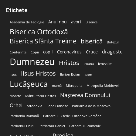
Etichete
Anul nou
avort
Academia de Teologie
Biserica
Biserica Ortodoxă
Biserica Sfânta Treime
biserică
Botezul
dragoste
copil
Coronavirus
Cruce
Conferință
Copii
Dumnezeu
Hristos
Icoana
Ierusalim
Iisus Hristos
Iisus
Ilarion Boian
Israel
Lucășeuca
mamă
Mitropolia
Mitropolia Moldovei;
Nașterea Domnului
moarte
Mântuitorul Hristos
Orhei
ortodoxia
Papa Francisc
Patriarhia de la Moscova
Patriarhia Română
Patriarhul Bisericii Ortodoxe Române
Patriarhul Chiril
Patriarhul Daniel
Patriarhul Ecumenic
Predica