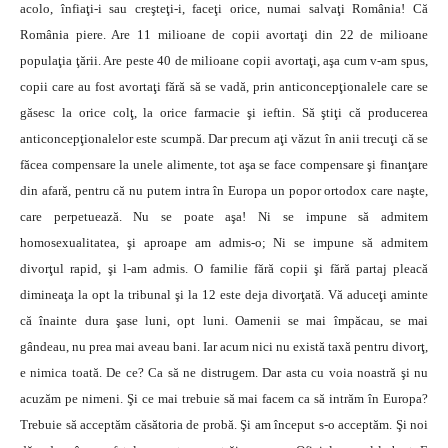
acolo, înfiaţi-i sau creşteţi-i, faceţi orice, numai salvaţi România! Că
România piere. Are 11 milioane de copii avortaţi din 22 de milioane
populaţia ţării. Are peste 40 de milioane copii avortaţi, aşa cum v-am spus,
copii care au fost avortaţi fără să se vadă, prin anticoncepţionalele care se
găsesc la orice colţ, la orice farmacie şi ieftin. Să ştiţi că producerea
anticoncepţionalelor este scumpă. Dar precum aţi văzut în anii trecuţi că se
făcea compensare la unele alimente, tot aşa se face compensare şi finanţare
din afară, pentru că nu putem intra în Europa un popor ortodox care naşte,
care perpetuează. Nu se poate aşa! Ni se impune să admitem
homosexualitatea, şi aproape am admis-o; Ni se impune să admitem
divorţul rapid, şi l-am admis. O familie fără copii şi fără partaj pleacă
dimineaţa la opt la tribunal şi la 12 este deja divorţată. Vă aduceţi aminte
că înainte dura şase luni, opt luni. Oamenii se mai împăcau, se mai
gândeau, nu prea mai aveau bani. Iar acum nici nu există taxă pentru divorţ,
e nimica toată. De ce? Ca să ne distrugem. Dar asta cu voia noastră şi nu
acuzăm pe nimeni. Şi ce mai trebuie să mai facem ca să intrăm în Europa?
Trebuie să acceptăm căsătoria de probă. Şi am început s-o acceptăm. Şi noi