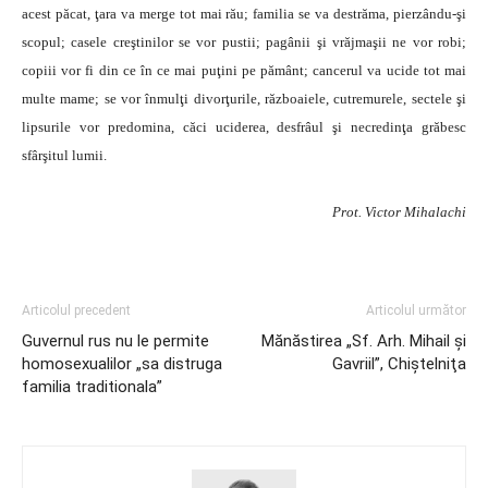
acest păcat, ţara va merge tot mai rău; familia se va destrăma, pierzându-şi
scopul; casele creştinilor se vor pustii; pagânii şi vrăjmaşii ne vor robi;
copiii vor fi din ce în ce mai puţini pe pământ; cancerul va ucide tot mai
multe mame; se vor înmulţi divorţurile, războaiele, cutremurele, sectele şi
lipsurile vor predomina, căci uciderea, desfrâul şi necredinţa grăbesc
sfârşitul lumii.
Prot. Victor Mihalachi
Articolul precedent
Articolul următor
Guvernul rus nu le permite
Mănăstirea „Sf. Arh. Mihail şi
homosexualilor „sa distruga
Gavriil”, Chiştelniţa
familia traditionala”