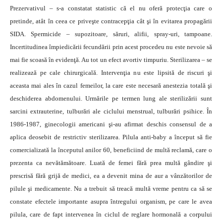
Prezervativul – s-a constatat statistic că el nu oferă protecţia care o
pretinde, atât în ceea ce priveşte contracepţia cât şi în evitarea propagării
SIDA. Spermicide – supozitoare, săruri, alifii, spray-uri, tampoane.
Incertitudinea împiedicării fecundării prin acest procedeu nu este nevoie să
mai fie scoasă în evidenţă. Au tot un efect avortiv timpuriu. Sterilizarea – se
realizează pe cale chirurgicală. Intervenţia nu este lipsită de riscuri şi
aceasta mai ales în cazul femeilor, la care este necesară anestezia totală şi
deschiderea abdomenului. Urmările pe termen lung ale sterilizării sunt
sarcini extrauterine, tulburări ale ciclului menstrual, tulburări psihice. În
1986-1987, ginecologii americani şi-au afirmat deschis consensul de a
aplica deosebit de restrictiv sterilizarea. Pilula anti-baby a început să fie
comercializată la începutul anilor 60, beneficiind de multă reclamă, care o
prezenta ca nevătămătoare. Luată de femei fără prea multă gândire şi
prescrisă fără grijă de medici, ea a devenit mina de aur a vânzătorilor de
pilule şi medicamente. Nu a trebuit să treacă multă vreme pentru ca să se
constate efectele importante asupra întregului organism, pe care le avea
pilula, care de fapt intervenea în ciclul de reglare hormonală a corpului