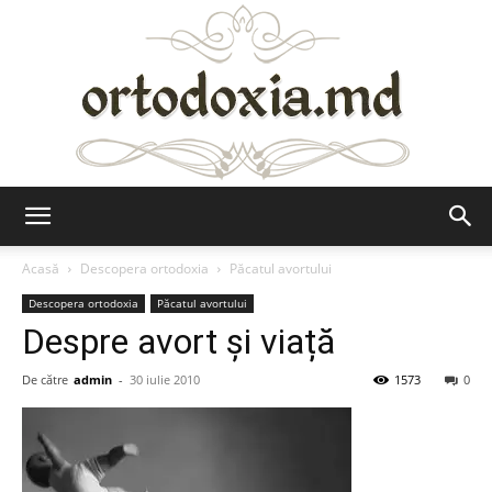
Ortodoxia.md
Acasă
Descopera ortodoxia
Păcatul avortului
Descopera ortodoxia
Păcatul avortului
Despre avort și viață
De către
admin
-
30 iulie 2010
1573
0