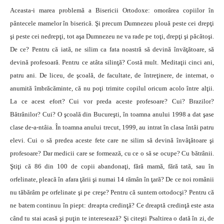
Aceasta-i marea problemă a Bisericii Ortodoxe: omorârea copiilor în
pântecele mamelor în biserică. Şi precum Dumnezeu plouă peste cei drepţi
şi peste cei nedrepţi, tot aşa Dumnezeu ne va rade pe toţi, drepţi şi păcătoşi.
De ce? Pentru că iată, ne silim ca fata noastră să devină învăţătoare, să
devină profesoară. Pentru ce atâta silinţă? Costă mult. Meditaţii cinci ani,
patru ani. De liceu, de şcoală, de facultate, de întreţinere, de internat, o
anumită îmbrăcăminte, că nu poţi trimite copilul oricum acolo între alţii.
La ce acest efort? Cui vor preda aceste profesoare? Cui? Brazilor?
Bătrânilor? Cui? O şcoală din Bucureşti, în toamna anului 1998 a dat şase
clase de-a-ntâia. În toamna anului trecut, 1999, au intrat în clasa întâi patru
elevi. Cui o să predea aceste fete care ne silim să devină învăţătoare şi
profesoare? Dar medicii care se formează, cu ce o să se ocupe? Cu bătrânii.
Ştiţi că 86 din 100 de copii abandonaţi, fără mamă, fără tată, sau în
orfelinate, pleacă în afara ţării şi numai 14 rămân în ţară? De ce noi românii
nu tăbărâm pe orfelinate şi pe creşe? Pentru că suntem ortodocşi? Pentru că
ne batem continuu în piept: dreapta credinţă? Ce dreaptă credinţă este asta
când tu stai acasă şi puţin te interesează? Şi citeşti Psaltirea o dată în zi, de