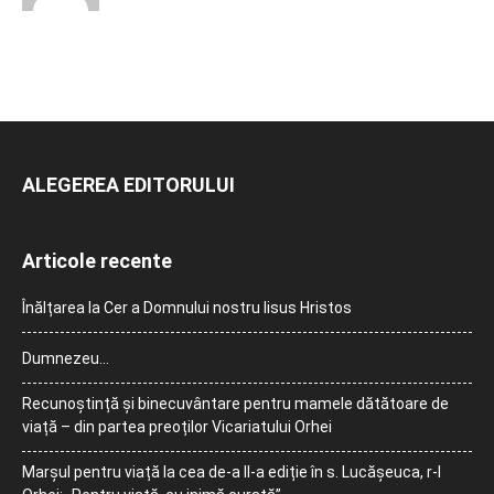
ALEGEREA EDITORULUI
Articole recente
Înălțarea la Cer a Domnului nostru Iisus Hristos
Dumnezeu…
Recunoștință și binecuvântare pentru mamele dătătoare de
viață – din partea preoților Vicariatului Orhei
Marșul pentru viață la cea de-a II-a ediție în s. Lucășeuca, r-l