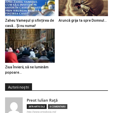
Zaheu Vameșul și sfințirea de
Aruncă grija ta spre Domnul…
casă… Și nu numai!
Ziua Învierii, să ne luminăm
popoare…
Autorii noștri
Preot Iulian Raţă
3878 ARTICOLE
6 COMENTARII
http://www.ortodoxia.md