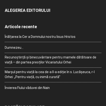
ALEGEREA EDITORULUI
Articole recente
Înălțarea la Cer a Domnului nostru Iisus Hristos
Dumnezeu…
Recunoștință și binecuvântare pentru mamele dătătoare de
viață – din partea preoților Vicariatului Orhei
Marșul pentru viață la cea de-a II-a ediție în s. Lucășeuca, r-l
Orhei: „Pentru viață, cu inimă curată”
Învierea Fiului văduvei din Nain