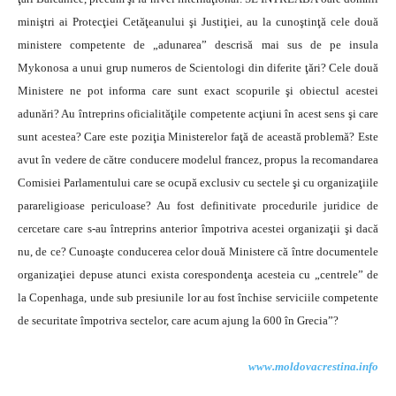
miniştri ai Protecţiei Cetăţeanului şi Justiţiei, au la cunoştinţă cele două
ministere competente de „adunarea” descrisă mai sus de pe insula
Mykonosa a unui grup numeros de Scientologi din diferite ţări? Cele două
Ministere ne pot informa care sunt exact scopurile şi obiectul acestei
adunări? Au întreprins oficialităţile competente acţiuni în acest sens şi care
sunt acestea? Care este poziţia Ministerelor faţă de această problemă? Este
avut în vedere de către conducere modelul francez, propus la recomandarea
Comisiei Parlamentului care se ocupă exclusiv cu sectele şi cu organizaţiile
parareligioase periculoase? Au fost definitivate procedurile juridice de
cercetare care s-au întreprins anterior împotriva acestei organizaţii şi dacă
nu, de ce? Cunoaşte conducerea celor două Ministere că între documentele
organizaţiei depuse atunci exista corespondenţa acesteia cu „centrele” de
la Copenhaga, unde sub presiunile lor au fost închise serviciile competente
de securitate împotriva sectelor, care acum ajung la 600 în Grecia”?
www.moldovacrestina.info