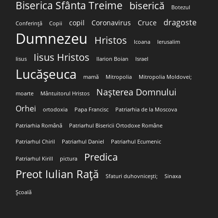
Biserica Sfânta Treime
biserică
Botezul
dragoste
copil
Coronavirus
Cruce
Conferință
Copii
Dumnezeu
Hristos
Icoana
Ierusalim
Iisus Hristos
Iisus
Ilarion Boian
Israel
Lucășeuca
mamă
Mitropolia
Mitropolia Moldovei;
Nașterea Domnului
moarte
Mântuitorul Hristos
Orhei
ortodoxia
Papa Francisc
Patriarhia de la Moscova
Patriarhia Română
Patriarhul Bisericii Ortodoxe Române
Patriarhul Chiril
Patriarhul Daniel
Patriarhul Ecumenic
Predica
Patriarhul Kirill
pictura
Preot Iulian Rață
Sfaturi duhovnicești;
Sinaxa
Școală