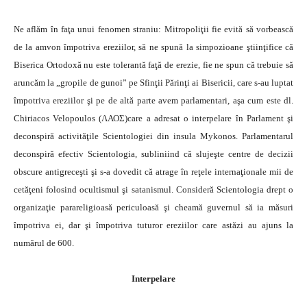
Ne aflăm în faţa unui fenomen straniu: Mitropoliţii fie evită să vorbească
de la amvon împotriva ereziilor, să ne spună la simpozioane ştiinţifice că
Biserica Ortodoxă nu este tolerantă faţă de erezie, fie ne spun că trebuie să
aruncăm la „gropile de gunoi” pe Sfinţii Părinţi ai Bisericii, care s-au luptat
împotriva ereziilor şi pe de altă parte avem parlamentari, aşa cum este dl.
Chiriacos Velopoulos (ΛΑΟΣ)care a adresat o interpelare în Parlament şi
deconspiră activităţile Scientologiei din insula Mykonos. Parlamentarul
deconspiră efectiv Scientologia, subliniind că slujeşte centre de decizii
obscure antigreceşti şi s-a dovedit că atrage în reţele internaţionale mii de
cetăţeni folosind ocultismul şi satanismul. Consideră Scientologia drept o
organizaţie parareligioasă periculoasă şi cheamă guvernul să ia măsuri
împotriva ei, dar şi împotriva tuturor ereziilor care astăzi au ajuns la
numărul de 600.
Interpelare