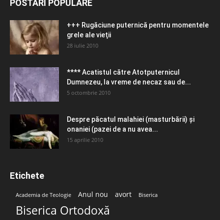
POSTĂRI POPULARE
+++ Rugăciune puternică pentru momentele
grele ale vieţii
28 iulie 2010
**** Acatistul către Atotputernicul
Dumnezeu, la vreme de necaz sau de...
5 octombrie 2010
Despre păcatul malahiei (masturbării) şi
onaniei (pazei de a nu avea...
15 aprilie 2010
Etichete
Anul nou
avort
Academia de Teologie
Biserica
Biserica Ortodoxă