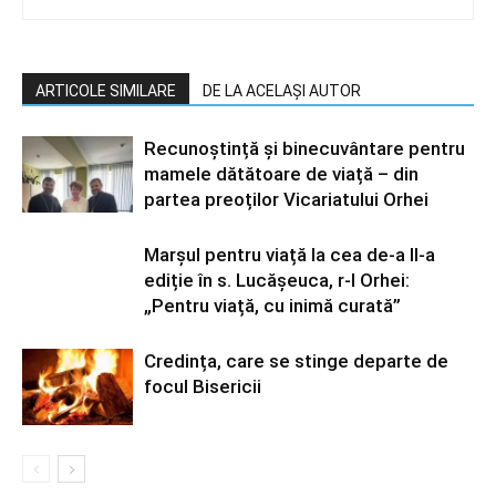
ARTICOLE SIMILARE
DE LA ACELAȘI AUTOR
Recunoștință și binecuvântare pentru
mamele dătătoare de viață – din
partea preoților Vicariatului Orhei
Marșul pentru viață la cea de-a II-a
ediție în s. Lucășeuca, r-l Orhei:
„Pentru viață, cu inimă curată”
Credința, care se stinge departe de
focul Bisericii