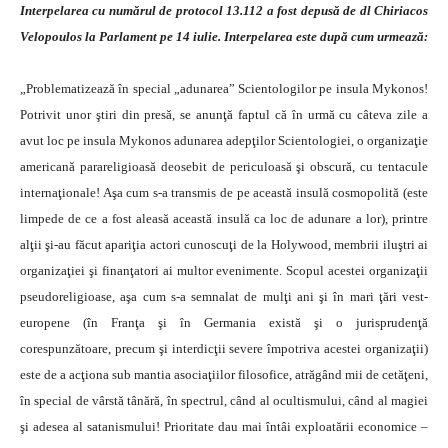
Interpelarea cu numărul de protocol 13.112 a fost depusă de dl Chiriacos
Velopoulos la Parlament pe 14 iulie. Interpelarea este după cum urmează:
„Problematizează în special „adunarea” Scientologilor pe insula Mykonos!
Potrivit unor ştiri din presă, se anunţă faptul că în urmă cu câteva zile a
avut loc pe insula Mykonos adunarea adepţilor Scientologiei, o organizaţie
americană parareligioasă deosebit de periculoasă şi obscură, cu tentacule
internaţionale! Aşa cum s-a transmis de pe această insulă cosmopolită (este
limpede de ce a fost aleasă această insulă ca loc de adunare a lor), printre
alţii şi-au făcut apariţia actori cunoscuţi de la Holywood, membrii iluştri ai
organizaţiei şi finanţatori ai multor evenimente. Scopul acestei organizaţii
pseudoreligioase, aşa cum s-a semnalat de mulţi ani şi în mari ţări vest-
europene (în Franţa şi în Germania există şi o jurisprudenţă
corespunzătoare, precum şi interdicţii severe împotriva acestei organizaţii)
este de a acţiona sub mantia asociaţiilor filosofice, atrăgând mii de cetăţeni,
în special de vârstă tânără, în spectrul, când al ocultismului, când al magiei
şi adesea al satanismului! Prioritate dau mai întâi exploatării economice –