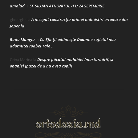
amalad
SF SILUAN ATHONITUL -11/ 24 SEPEMBRIE
la
A început construcţia primei mănăstiri ortodoxe din
gheorghe
la
Japonia
Radu Mungiu
Cu Sfinții odihnește Doamne sufletul nou
la
adormitei roabei Tale…
Despre păcatul malahiei (masturbării) şi
Crina Marina
la
onaniei (pazei de a nu avea copii)