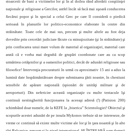
stoarcerii de bani a victimelor lor şi în al doilea rând alterării conştiinţei
naţionale şi religioase a Grecilor, astfel încât să facă mai uşoară conducerea
fiecărui popor şi în special a celui Grec pe care îl consideră o piedică
serioasă în planurile lor politico-economice elaborate în centre din
străinătate. Toate cele de mai sus, precum şi multe altele au fost deja
dovedite prin cercetări judiciare făcute cu minuţiozitate (şi în străinătate) şi
prin confiscarea unui mare volum de material al organizaţiei, material care
arată că e vorba mai degrabă de grupări coordonate care au ca scop
urmărirea cetăţenilor şi a oamenilor politici, decât de adunări religioase sau
filosofice! Intervenţia procuraturii în urmă cu aproximativ 15 ani a adus la
lumină date înspăimântătoare despre subminarea ţării noastre, în chestiuni
sensibile de apărare naţională (spionări de unităţi militare şi de
aeroporturi). Din nefericire această organizaţie cu multe tentacule îşi
continuă nestingherită funcţionarea la aceeaşi adresă (!) (Patision 200)
schimbând doar numele, de la KEFE la „biserica” Scientologiei! Obiectul şi
scopurile acestei adunări de pe insula Mykonos trebuie să ne intereseze, de
vreme ce continuă să existe multe victime ale lor şi în ţara noastră şi în alte
ţări Balcanice, precum şi la nivel internaţional. SE ÎNTREABĂ oare domnii