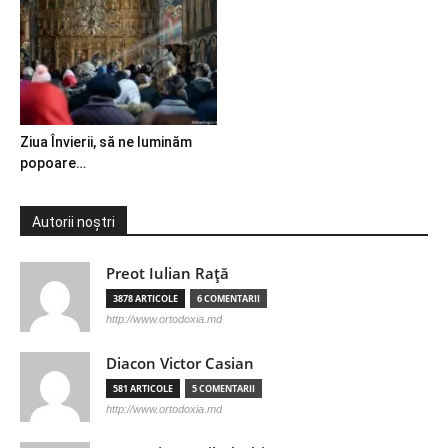
Ziua Învierii, să ne luminăm
popoare…
Autorii noștri
Preot Iulian Raţă
3878 ARTICOLE
6 COMENTARII
http://www.ortodoxia.md
Diacon Victor Casian
581 ARTICOLE
5 COMENTARII
http://www.ortodoxia.md