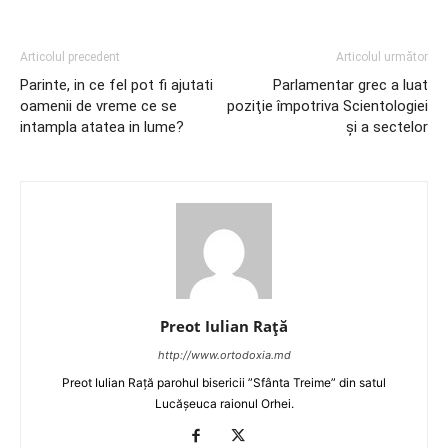
Articolul precedent
Articolul următor
Parinte, in ce fel pot fi ajutati
Parlamentar grec a luat
oamenii de vreme ce se
poziţie împotriva Scientologiei
intampla atatea in lume?
şi a sectelor
Preot Iulian Raţă
http://www.ortodoxia.md
Preot Iulian Rață parohul bisericii ”Sfânta Treime” din satul
Lucășeuca raionul Orhei.