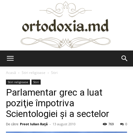
Ortodoxia.md
Acasă
Stiri religioase
Stiri
Stiri religioase
Stiri
Parlamentar grec a luat
poziţie împotriva
Scientologiei şi a sectelor
De către
Preot Iulian Raţă
-
13 august 2010
769
0