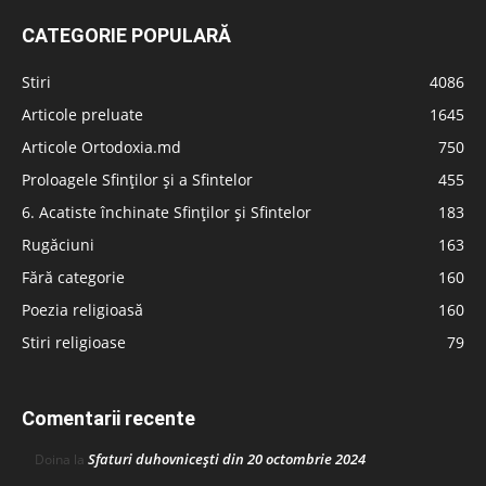
CATEGORIE POPULARĂ
Stiri
4086
Articole preluate
1645
Articole Ortodoxia.md
750
Proloagele Sfinților și a Sfintelor
455
6. Acatiste închinate Sfinților și Sfintelor
183
Rugăciuni
163
Fără categorie
160
Poezia religioasă
160
Stiri religioase
79
Comentarii recente
Sfaturi duhovnicești din 20 octombrie 2024
Doina
la