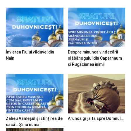
Învierea Fiului văduvei din
Despre minunea vindecării
Nain
slăbănogului din Capernaum
și Rugăciunea inimii
Zaheu Vameșul și sfințirea de
Aruncă grija ta spre Domnul…
casă… Și nu numai!