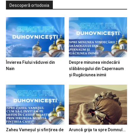
Descoperă ortodoxia
Învierea Fiului văduvei din
Despre minunea vindecării
Nain
slăbănogului din Capernaum
și Rugăciunea inimii
Zaheu Vameșul și sfințirea de
Aruncă grija ta spre Domnul…