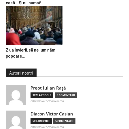
casă… Și nu numai!
Ziua Învierii, să ne luminăm
popoare…
Autorii noștri
Preot Iulian Raţă
3878 ARTICOLE
6 COMENTARII
http://www.ortodoxia.md
Diacon Victor Casian
581 ARTICOLE
5 COMENTARII
http://www.ortodoxia.md