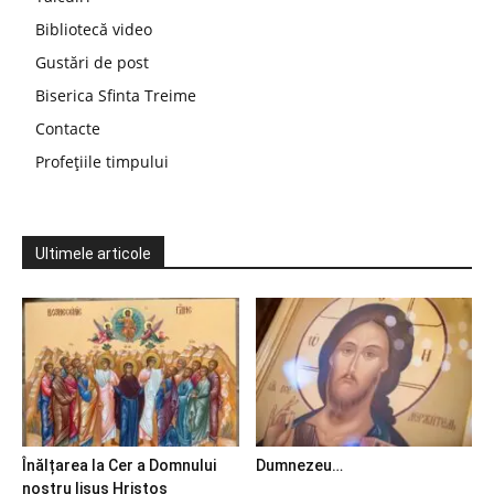
Bibliotecă video
Gustări de post
Biserica Sfinta Treime
Contacte
Profețiile timpului
Ultimele articole
Înălțarea la Cer a Domnului
Dumnezeu…
nostru Iisus Hristos