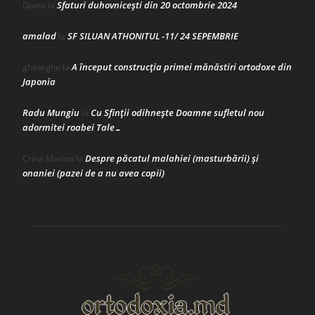
Sfaturi duhovnicești din 20 octombrie 2024
Doina
la
amalad
SF SILUAN ATHONITUL -11/ 24 SEPEMBRIE
la
A început construcţia primei mănăstiri ortodoxe din
gheorghe
la
Japonia
Radu Mungiu
Cu Sfinții odihnește Doamne sufletul nou
la
adormitei roabei Tale…
Despre păcatul malahiei (masturbării) şi
Crina Marina
la
onaniei (pazei de a nu avea copii)