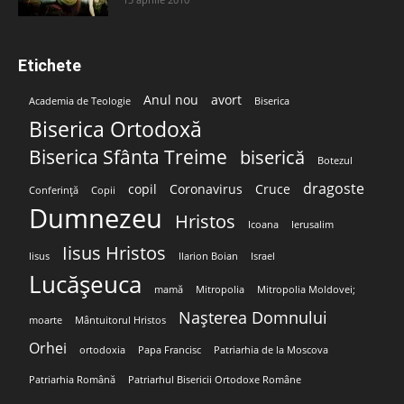
Etichete
Anul nou
avort
Academia de Teologie
Biserica
Biserica Ortodoxă
Biserica Sfânta Treime
biserică
Botezul
dragoste
copil
Coronavirus
Cruce
Conferință
Copii
Dumnezeu
Hristos
Icoana
Ierusalim
Iisus Hristos
Iisus
Ilarion Boian
Israel
Lucășeuca
mamă
Mitropolia
Mitropolia Moldovei;
Nașterea Domnului
moarte
Mântuitorul Hristos
Orhei
ortodoxia
Papa Francisc
Patriarhia de la Moscova
Patriarhia Română
Patriarhul Bisericii Ortodoxe Române