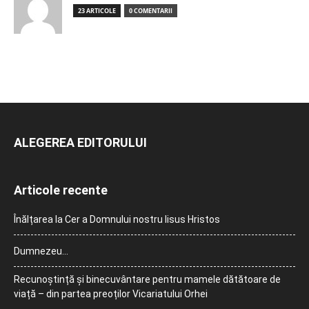
23 ARTICOLE
0 COMENTARII
ALEGEREA EDITORULUI
Articole recente
Înălțarea la Cer a Domnului nostru Iisus Hristos
Dumnezeu…
Recunoștință și binecuvântare pentru mamele dătătoare de
viață – din partea preoților Vicariatului Orhei