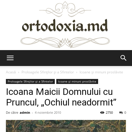
Ortodoxia.md
Acasă
Proloagele Sfinților și a Sfintelor
Icoane și minuni proslăvite
Proloagele Sfinților și a Sfintelor
Icoane și minuni proslăvite
Icoana Maicii Domnului cu
Pruncul, „Ochiul neadormit”
De către
admin
-
4 noiembrie 2010
2750
0