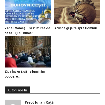
Zaheu Vameșul și sfințirea de
Aruncă grija ta spre Domnul…
casă… Și nu numai!
Ziua Învierii, să ne luminăm
popoare…
Autorii noștri
Preot Iulian Raţă