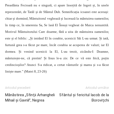
Preasfânta Fecioară nu e singură, ci apare însoțită de îngeri și, în unele
reprezentări, de Tatăl și de Sfântul Duh. Semnificația icoanei este aceeași:
chiar și dormind, Mântuitorul veghează și lucrează la mântuirea oamenilor,
în timp ce, în smerenia Sa, Se lasă El Însuși vegheat de Maica nenuntită.
Motivul Mântuitorului Care doarme, fără a uita de mântuirea oamenilor,
este și el biblic: „Și intrând El în corabie, ucenicii Săi L-au urmat. Și iată,
furtună grea s-a făcut pe mare, încât corabia se acoperea de valuri; iar El
dormea. Și venind ucenicii la El, L-au trezit, zicându-I: Doamne,
mântuiește-ne, că pierim! Și Iisus le-a zis: De ce vă este frică, puțin
credincioșilor? Atunci S-a ridicat, a certat vânturile și marea și s-a făcut
liniște mare.” (Matei 8, 23-26)
Articolul precedent
Articolul următor
Mănăstirea „Sfinţii Arhangheli
Sfântul şi fericitul Iacob de la
Mihail şi Gavriil”, Negrea
Boroviţchi