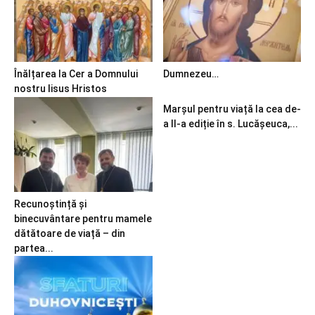
Înălțarea la Cer a Domnului
Dumnezeu…
nostru Iisus Hristos
Marșul pentru viață la cea de-
a II-a ediție în s. Lucășeuca,...
Recunoștință și
binecuvântare pentru mamele
dătătoare de viață – din
partea...