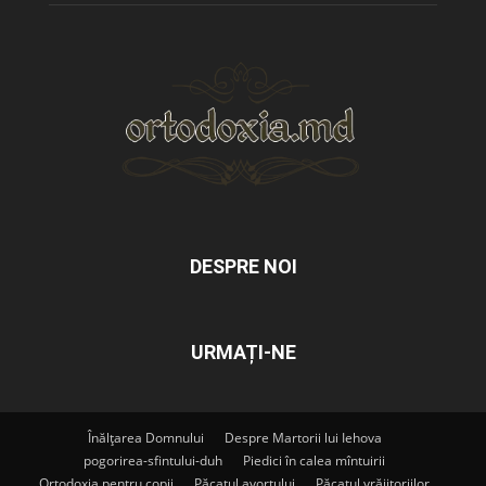
DESPRE NOI
URMAȚI-NE
Înălțarea Domnului
Despre Martorii lui Iehova
pogorirea-sfintului-duh
Piedici în calea mîntuirii
Ortodoxia pentru copii
Păcatul avortului
Păcatul vrăjitoriilor