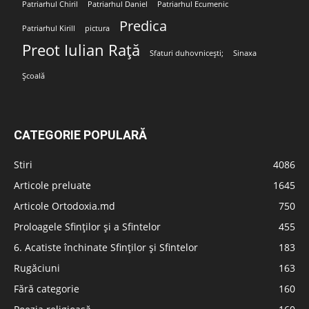
Patriarhul Chiril
Patriarhul Daniel
Patriarhul Ecumenic
Predica
Patriarhul Kirill
pictura
Preot Iulian Rață
Sfaturi duhovnicești;
Sinaxa
Școală
CATEGORIE POPULARĂ
Stiri
4086
Articole preluate
1645
Articole Ortodoxia.md
750
Proloagele Sfinților și a Sfintelor
455
6. Acatiste închinate Sfinților și Sfintelor
183
Rugăciuni
163
Fără categorie
160