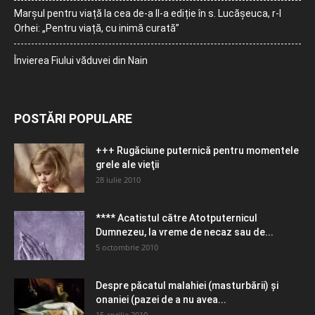
Marșul pentru viață la cea de-a II-a ediție în s. Lucășeuca, r-l
Orhei: „Pentru viață, cu inimă curată”
Învierea Fiului văduvei din Nain
POSTĂRI POPULARE
+++ Rugăciune puternică pentru momentele
grele ale vieţii
28 iulie 2010
**** Acatistul către Atotputernicul
Dumnezeu, la vreme de necaz sau de...
5 octombrie 2010
Despre păcatul malahiei (masturbării) şi
onaniei (pazei de a nu avea...
15 aprilie 2010