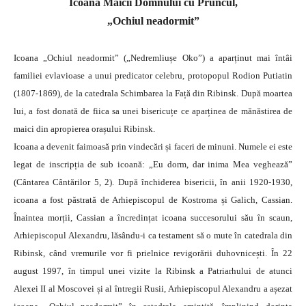
Icoana Maicii Domnului cu Pruncul,
„Ochiul neadormit”
Icoana „Ochiul neadormit” („Nedremliușe Oko”) a aparținut mai întâi
familiei evlavioase a unui predicator celebru, protopopul Rodion Putiatin
(1807-1869), de la catedrala Schimbarea la Față din Ribinsk. După moartea
lui, a fost donată de fiica sa unei bisericuțe ce aparținea de mănăstirea de
maici din apropierea orașului Ribinsk.
Icoana a devenit faimoasă prin vindecări și faceri de minuni. Numele ei este
legat de inscripția de sub icoană: „Eu dorm, dar inima Mea veghează”
(Cântarea Cântărilor 5, 2). După închiderea bisericii, în anii 1920-1930,
icoana a fost păstrată de Arhiepiscopul de Kostroma și Galich, Cassian.
Înaintea morții, Cassian a încredințat icoana succesorului său în scaun,
Arhiepiscopul Alexandru, lăsându-i ca testament să o mute în catedrala din
Ribinsk, când vremurile vor fi prielnice revigorării duhovnicești. În 22
august 1997, în timpul unei vizite la Ribinsk a Patriarhului de atunci
Alexei II al Moscovei și al întregii Rusii, Arhiepiscopul Alexandru a așezat