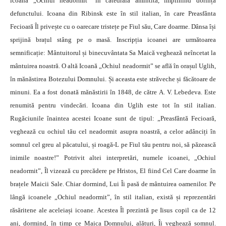
icoana „Ochiul neadormit” în catedrala amintită, împlinind dorința
defunctului. Icoana din Ribinsk este în stil italian, în care Preasfânta
Fecioară Îl privește cu o oarecare tristețe pe Fiul său, Care doarme. Dânsa își
sprijină brațul stâng pe o masă. Inscripția icoanei are următoarea
semnificație: Mântuitorul și binecuvântata Sa Maică veghează neîncetat la
mântuirea noastră. O altă Icoană „Ochiul neadormit” se află în orașul Uglih,
în mănăstirea Botezului Domnului. Și aceasta este străveche și făcătoare de
minuni. Ea a fost donată mănăstirii în 1848, de către A. V. Lebedeva. Este
renumită pentru vindecări. Icoana din Uglih este tot în stil italian.
Rugăciunile înaintea acestei Icoane sunt de tipul: „Preasfântă Fecioară,
veghează cu ochiul tău cel neadormit asupra noastră, a celor adânciți în
somnul cel greu al păcatului, și roagă-L pe Fiul tău pentru noi, să păzească
inimile noastre!” Potrivit altei interpretări, numele icoanei, „Ochiul
neadormit”, Îl vizează cu precădere pe Hristos, El fiind Cel Care doarme în
brațele Maicii Sale. Chiar dormind, Lui Îi pasă de mântuirea oamenilor. Pe
lângă icoanele „Ochiul neadormit”, în stil italian, există și reprezentări
răsăritene ale aceleiași icoane. Acestea Îl prezintă pe Iisus copil ca de 12
ani, dormind, în timp ce Maica Domnului, alături, Îi veghează somnul.