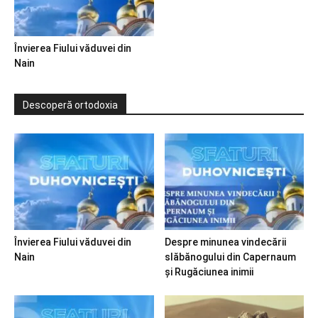
Învierea Fiului văduvei din
Nain
Descoperă ortodoxia
Învierea Fiului văduvei din
Despre minunea vindecării
Nain
slăbănogului din Capernaum
și Rugăciunea inimii