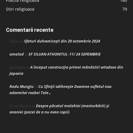
Poezia religioasă
160
Stiri religioase
79
Comentarii recente
Sfaturi duhovnicești din 20 octombrie 2024
Doina
la
amalad
SF SILUAN ATHONITUL -11/ 24 SEPEMBRIE
la
A început construcţia primei mănăstiri ortodoxe din
gheorghe
la
Japonia
Radu Mungiu
Cu Sfinții odihnește Doamne sufletul nou
la
adormitei roabei Tale…
Despre păcatul malahiei (masturbării) şi
Crina Marina
la
onaniei (pazei de a nu avea copii)