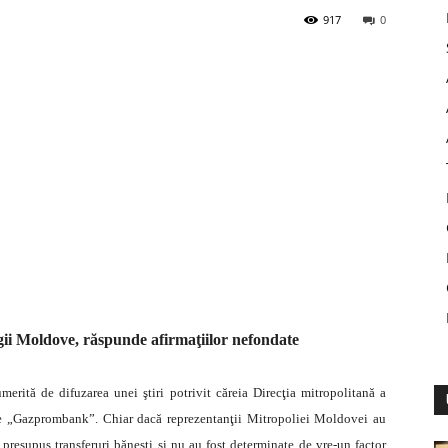
917
0
egii Moldove, răspunde afirmaţiilor nefondate
erită de difuzarea unei ştiri potrivit căreia Direcţia mitropolitană a
e „Gazprombank”. Chiar dacă reprezentanţii Mitropoliei Moldovei au
u presupus transferuri băneşti şi nu au fost determinate de vre-un factor