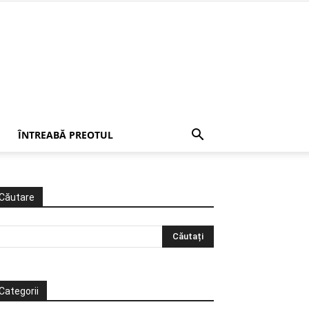
ÎNTREABĂ PREOTUL
Căutare
Categorii