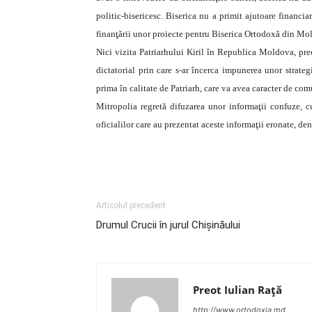
politic-bisericesc.
Biserica nu a primit ajutoare financiar
finanţării unor proiecte pentru Biserica Ortodoxă din Mo
Nici vizita Patriarhului Kiril în Republica Moldova, pre
dictatorial prin care s-ar încerca impunerea unor strategi
prima în calitate de Patriarh, care va avea caracter de com
Mitropolia regretă difuzarea unor informaţii confuze, 
oficialilor care au prezentat aceste informaţii eronate, den
Articolul precedent
Drumul Crucii în jurul Chișinăului
Preot Iulian Raţă
http://www.ortodoxia.md