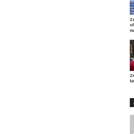
Za
sf
nu
Zi
lu