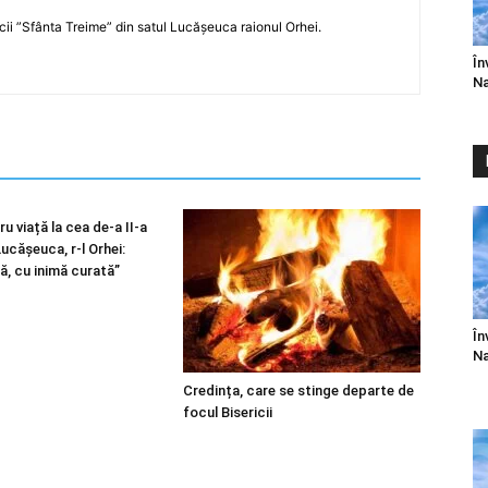
icii ”Sfânta Treime” din satul Lucășeuca raionul Orhei.
În
Na
u viață la cea de-a II-a
 Lucășeuca, r-l Orhei:
ă, cu inimă curată”
În
Na
Credința, care se stinge departe de
focul Bisericii