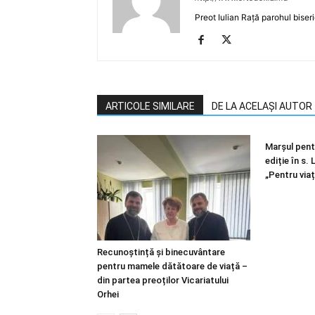
Preot Iulian Rață parohul biser
ARTICOLE SIMILARE
DE LA ACELAȘI AUTOR
Marșul pentr
ediție în s.
„Pentru viaț
Recunoștință și binecuvântare
pentru mamele dătătoare de viață –
din partea preoților Vicariatului
Orhei