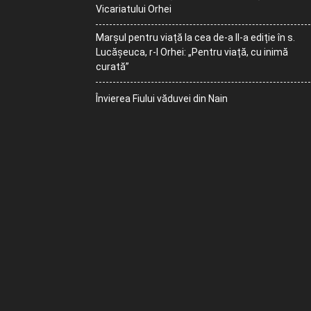
Vicariatului Orhei
Marșul pentru viață la cea de-a II-a ediție în s.
Lucășeuca, r-l Orhei: „Pentru viață, cu inimă
curată”
Învierea Fiului văduvei din Nain