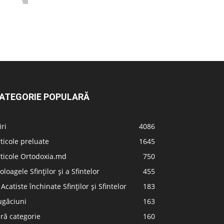
ATEGORIE POPULARĂ
iri
4086
ticole preluate
1645
ticole Ortodoxia.md
750
oloagele Sfinților și a Sfintelor
455
 Acatiste închinate Sfinților și Sfintelor
183
ugăciuni
163
ră categorie
160