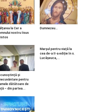
ălțarea la Cer a
Dumnezeu…
mnului nostru Iisus
istos
Marșul pentru viață la
cea de-a II-a ediție în s.
Lucășeuca,...
cunoștință și
necuvântare pentru
mele dătătoare de
ață – din partea...