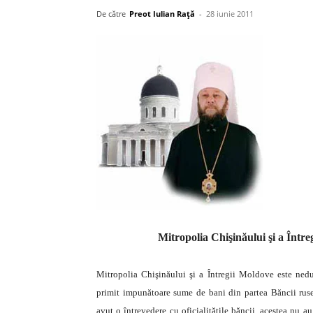
De către
Preot Iulian Raţă
-
28 iunie 2011
Mitropolia Chişinăului şi a Într
Mitropolia Chişinăului şi a Întregii Moldove este nedum
primit impunătoare sume de bani din partea Băncii rus
avut o întrevedere cu oficialităţile băncii, acestea nu a