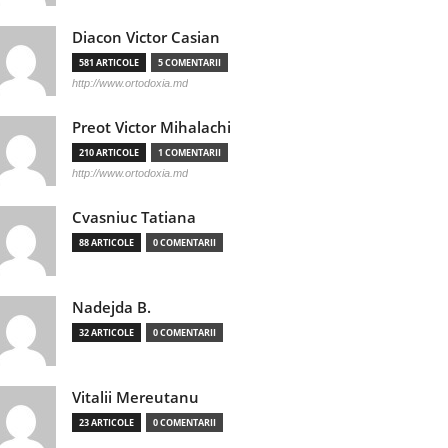
Diacon Victor Casian
581 ARTICOLE
5 COMENTARII
http://www.ortodoxia.md
Preot Victor Mihalachi
210 ARTICOLE
1 COMENTARII
http://www.ortodoxia.md
Cvasniuc Tatiana
88 ARTICOLE
0 COMENTARII
Nadejda B.
32 ARTICOLE
0 COMENTARII
Vitalii Mereutanu
23 ARTICOLE
0 COMENTARII