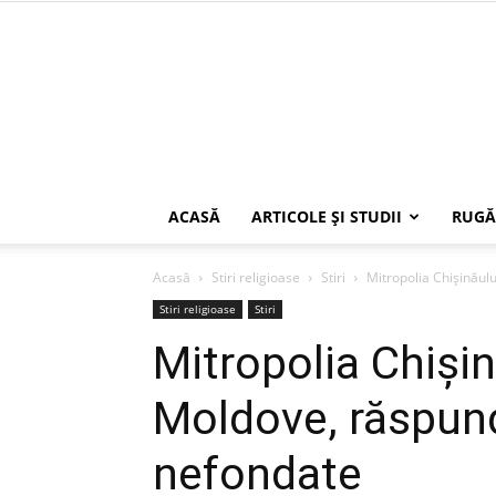
ACASĂ
ARTICOLE ŞI STUDII
RUGĂ
Acasă
Stiri religioase
Stiri
Mitropolia Chişinăulu
Stiri religioase
Stiri
Mitropolia Chişină
Moldove, răspund
nefondate