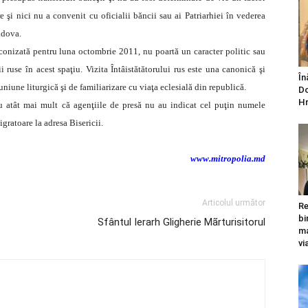
e şi nici nu a convenit cu oficialii băncii sau ai Patriarhiei în vederea
ldova.
conizată pentru luna octombrie 2011, nu poartă un caracter politic sau
i ruse în acest spaţiu. Vizita Întâistătătorului rus este una canonică şi
În
uniune liturgică şi de familiarizare cu viaţa eclesială din republică.
Do
Hr
cu atât mai mult că agenţiile de presă nu au indicat cel puţin numele
igratoare la adresa Bisericii.
www.mitropolia.md
Articolul următor
Re
bi
Sfântul Ierarh Gligherie Mãrturisitorul
ma
vi