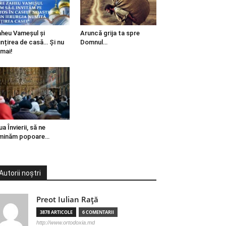
heu Vameșul și
Aruncă grija ta spre
ințirea de casă… Și nu
Domnul…
mai!
ua Învierii, să ne
minăm popoare…
Autorii noștri
Preot Iulian Raţă
3878 ARTICOLE
6 COMENTARII
http://www.ortodoxia.md