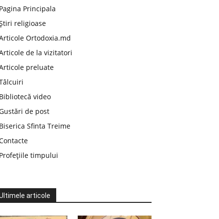
Pagina Principala
Știri religioase
Articole Ortodoxia.md
Articole de la vizitatori
Articole preluate
Tâlcuiri
Bibliotecă video
Gustări de post
Biserica Sfinta Treime
Contacte
Profețiile timpului
Ultimele articole