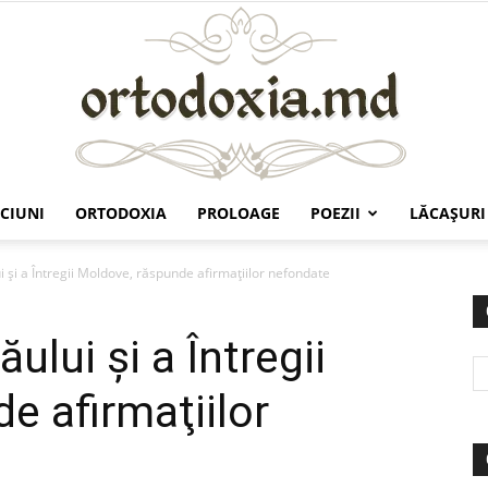
CIUNI
ORTODOXIA
PROLOAGE
POEZII
LĂCAŞURI
Ortodoxia.md
i şi a Întregii Moldove, răspunde afirmaţiilor nefondate
ului şi a Întregii
e afirmaţiilor