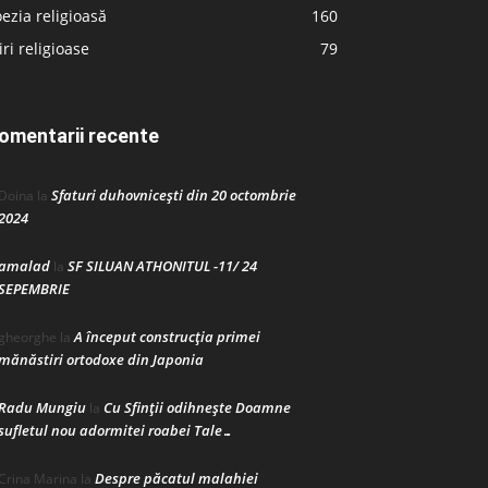
ezia religioasă
160
iri religioase
79
omentarii recente
Sfaturi duhovnicești din 20 octombrie
Doina
la
2024
amalad
SF SILUAN ATHONITUL -11/ 24
la
SEPEMBRIE
A început construcţia primei
gheorghe
la
mănăstiri ortodoxe din Japonia
Radu Mungiu
Cu Sfinții odihnește Doamne
la
sufletul nou adormitei roabei Tale…
Despre păcatul malahiei
Crina Marina
la