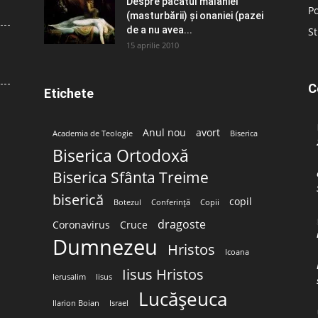
Despre păcatul malahiei
Po
(masturbării) şi onaniei (pazei
de a nu avea...
St
15 aprilie 2010
C
Etichete
Anul nou
avort
Academia de Teologie
Biserica
Biserica Ortodoxă
Biserica Sfânta Treime
biserică
copil
Botezul
Conferință
Copii
dragoste
Coronavirus
Cruce
Dumnezeu
Hristos
Icoana
Iisus Hristos
Ierusalim
Iisus
Lucășeuca
Ilarion Boian
Israel