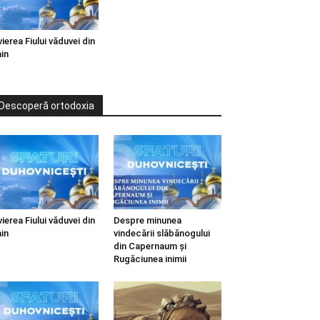
vierea Fiului văduvei din
in
Descoperă ortodoxia
vierea Fiului văduvei din
Despre minunea
in
vindecării slăbănogului
din Capernaum și
Rugăciunea inimii