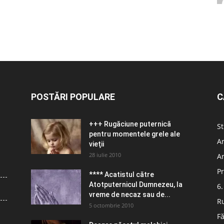
POSTĂRI POPULARE
C
+++ Rugăciune puternică
St
pentru momentele grele ale
Ar
vieţii
28 iulie 2010
Ar
Pr
**** Acatistul către
Atotputernicul Dumnezeu, la
6.
vreme de necaz sau de...
R
5 octombrie 2010
Fă