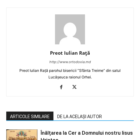
Preot Iulian Raţă
http://www.ortodoxia.md
Preot Iulian Rață parohul bisericii ”Sfânta Treime” din satul
Lucășeuca raionul Orhei.
ARTICOLE SIMILARE
DE LA ACELAȘI AUTOR
Înălțarea la Cer a Domnului nostru Iisus