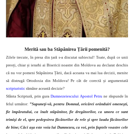
Merită sau ba Stăpânirea Țării pomenită?
Zilele trecute, în presa din țară s-a discutat subiectul! Toate, după ce unii
preoți, chiar și ierarhi ai Bisericii noastre din Moldova au declarat deschis
că nu vor pomeni Stăpânirea Țării, dacă aceasta va mai lua decizii, menite
să distrugă Ortodoxia din Moldova! Pe cât de corectă și argumentată
scripturistic
rămâne această decizie?
Sfânta Scriptură, prin gura
Dumnezeiescului Apostol Petru
ne răspunde în
felul următor:
”Supuneţi-vă, pentru Domnul, oricărei orânduiri omeneşti,
fie împăratului, ca înalt stăpânitor, fie dregătorilor, ca unora ce sunt
trimişi de el, spre pedepsirea făcătorilor de rele şi spre lauda făcătorilor
de bine; Căci aşa este voia lui Dumnezeu, ca voi, prin faptele voastre cele