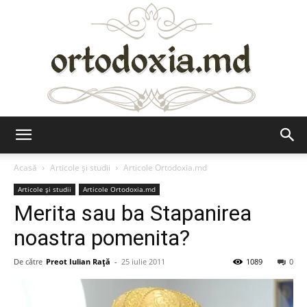
Ortodoxia.md
Acasă
Articole şi studii
Articole Ortodoxia.md
Articole şi studii
Articole Ortodoxia.md
Merita sau ba Stapanirea
noastra pomenita?
De către
Preot Iulian Raţă
-
25 iulie 2011
1089
0