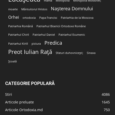
mamă
Mitropolia
Mitropolia Moldovei;
Nașterea Domnului
moarte
Mântuitorul Hristos
Orhei
ortodoxia
Papa Francisc
Patriarhia de la Moscova
Patriarhia Română
Patriarhul Bisericii Ortodoxe Române
Patriarhul Chiril
Patriarhul Daniel
Patriarhul Ecumenic
Predica
Patriarhul Kirill
pictura
Preot Iulian Rață
Sfaturi duhovnicești;
Sinaxa
Școală
CATEGORIE POPULARĂ
Stiri
4086
Articole preluate
1645
Articole Ortodoxia.md
750