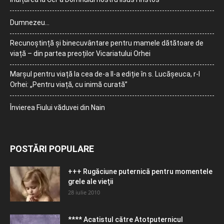
Dumnezeu…
Recunoștință și binecuvântare pentru mamele dătătoare de
viață – din partea preoților Vicariatului Orhei
Marșul pentru viață la cea de-a II-a ediție în s. Lucășeuca, r-l
Orhei: „Pentru viață, cu inimă curată”
Învierea Fiului văduvei din Nain
POSTĂRI POPULARE
+++ Rugăciune puternică pentru momentele
grele ale vieţii
28 iulie 2010
**** Acatistul către Atotputernicul