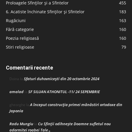
Proloagele Sfinților și a Sfintelor
455
6. Acatiste închinate Sfinților și Sfintelor
183
Rugăciuni
163
Fără categorie
160
Poezia religioasă
160
Stiri religioase
79
Comentarii recente
Sfaturi duhovnicești din 20 octombrie 2024
Doina
la
amalad
SF SILUAN ATHONITUL -11/ 24 SEPEMBRIE
la
A început construcţia primei mănăstiri ortodoxe din
gheorghe
la
Japonia
Radu Mungiu
Cu Sfinții odihnește Doamne sufletul nou
la
adormitei roabei Tale…