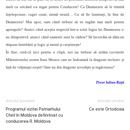
mult ca oricând s-a rugat pentru Conducere! Ca Dumnezeu să le trimită
înțelepciune, cuget curat, inimă trează… Ca să fie luminați, în fine de
Dumnezeu! Mai apoi, oare când trebuie să ne rugăm mai mult pentru
aproapele? Atunci când aceștia respectă într-u totul legea lui Dumnezeu s-
au dimpotrivă: atunci când oamenii sunt în cădere? Să încercăm să dăm un
răspuns întrebării și logic și moral și creștinește!
În fine, cred-că nici pentru o clipă, noi nu trebuie să uităm cuvintele
Mântuitorului nostru Iisus Hristos care ne îndeamnă la dragoste inclusiv și
față de vrăjmașii noștri! Oare nu din dragoste izvorăște și rugăciunea?
Preot Iulian Rață
Articolul precedent
Articolul următor
Programul vizitei Patriarhului
Ce este Ortodoxia
Chiril în Moldova definitivat cu
conducerea R. Moldova