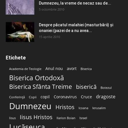
Dumnezeu, la vreme de necaz sau de...
5 octombrie 2010
Despre păcatul malahiei (masturbării) şi
onaniei (pazei de a nu avea...
15 aprilie 2010
Etichete
Anul nou
avort
Academia de Teologie
Biserica
Biserica Ortodoxă
Biserica Sfânta Treime
biserică
Botezul
dragoste
copil
Coronavirus
Cruce
Conferință
Copii
Dumnezeu
Hristos
Icoana
Ierusalim
Iisus Hristos
Iisus
Ilarion Boian
Israel
Lucășeuca