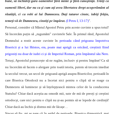
bune, să închideţi gura oamenilor fără minte şi fără cunoştinţă. Trăiţi ca
oamenii liberi, dar nu ca şi cum aţi avea libertatea drept acoperământ al
răutăţii, ci ca robi ai lui Dumnezeu. Daţi tuturor cinste, iubiţi frăţia,
temeţi-vă de Dumnezeu, cinstiţi pe împărat.
(I Petru I, 13-17)
”.
Personal, consider că Sfântul Apostol Petru prin aceste cuvinte a spus totul!
Să încercăm puțin să „rugumăm” cuvintele Sale.
În primul rând, Apostolul
Domnului a rostit aceste cuvinte în
perioada când prigoana împotriva
Bisericii și a lui Hristos, era, poate mai aprigă ca oricând, creștinii fiind
prigoniți nu doar de iudei ci și de Imperiul Roman, prin împăratul său Nero
.
Totuși, Apostolul poruncește să ne rugăm, inclusiv și pentru împărat! Ca să
nu încercăm să facem o alergare prin toată istoria, putem să trecem imediat
la secolul trecut, un secol de prigoană aprigă asupra Bisericilor, perioadă în
care Biserica Ortodoxă nu a încetat nici pentru o clipă să se roage ca
Dumnezeu să lumineze și să înțelepțească mintea celor de la conducerea
Statului! Chiar dacă aceștia au omorât mii, sute de mii de preoți și creștini
ortodocși, care nici pentru o clipă nu și-au permis să se lepede de credință!
Chiar dacă au închis și distrus mii de lăcașe…
Sincer să fiu, mi se pare că în astfel de perioade, Biserica dimpotrivă, mai