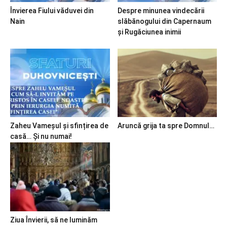
Învierea Fiului văduvei din
Despre minunea vindecării
Nain
slăbănogului din Capernaum
și Rugăciunea inimii
Zaheu Vameșul și sfințirea de
Aruncă grija ta spre Domnul…
casă… Și nu numai!
Ziua Învierii, să ne luminăm