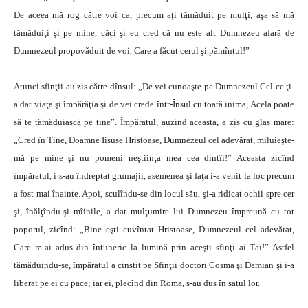
De aceea mă rog către voi ca, precum aţi tămăduit pe mulţi, aşa să mă
tămăduiţi şi pe mine, căci şi eu cred că nu este alt Dumnezeu afară de
Dumnezeul propovăduit de voi, Care a făcut cerul şi pămîntul!”
Atunci sfinţii au zis către dînsul: „De vei cunoaşte pe Dumnezeul Cel ce ţi-
a dat viaţa şi împărăţia şi de vei crede într-Însul cu toată inima, Acela poate
să te tămăduiască pe tine”. Împăratul, auzind aceasta, a zis cu glas mare:
„Cred în Tine, Doamne Iisuse Hristoase, Dumnezeul cel adevărat, miluieşte-
mă pe mine şi nu pomeni neştiinţa mea cea dintîi!” Aceasta zicînd
împăratul, i s-au îndreptat grumajii, asemenea şi faţa i-a venit la loc precum
a fost mai înainte. Apoi, sculîndu-se din locul său, şi-a ridicat ochii spre cer
şi, înălţîndu-şi mîinile, a dat mulţumire lui Dumnezeu împreună cu tot
poporul, zicînd: „Bine eşti cuvîntat Hristoase, Dumnezeul cel adevărat,
Care m-ai adus din întuneric la lumină prin aceşti sfinţi ai Tăi!” Astfel
tămăduindu-se, împăratul a cinstit pe Sfinţii doctori Cosma şi Damian şi i-a
liberat pe ei cu pace; iar ei, plecînd din Roma, s-au dus în satul lor.