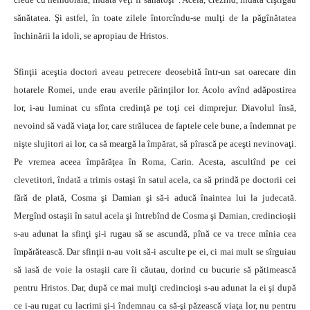
sănătatea. Şi astfel, în toate zilele întorcîndu-se mulţi de la păgînătatea
închinării la idoli, se apropiau de Hristos.
Sfinţii aceştia doctori aveau petrecere deosebită într-un sat oarecare din
hotarele Romei, unde erau averile părinţilor lor. Acolo avînd adăpostirea
lor, i-au luminat cu sfînta credinţă pe toţi cei dimprejur. Diavolul însă,
nevoind să vadă viaţa lor, care strălucea de faptele cele bune, a îndemnat pe
nişte slujitori ai lor, ca să meargă la împărat, să pîrască pe aceşti nevinovaţi.
Pe vremea aceea împărăţea în Roma, Carin. Acesta, ascultînd pe cei
clevetitori, îndată a trimis ostaşi în satul acela, ca să prindă pe doctorii cei
fără de plată, Cosma şi Damian şi să-i aducă înaintea lui la judecată.
Mergînd ostaşii în satul acela şi întrebînd de Cosma şi Damian, credincioşii
s-au adunat la sfinţi şi-i rugau să se ascundă, pînă ce va trece mînia cea
împărătească. Dar sfinţii n-au voit să-i asculte pe ei, ci mai mult se sîrguiau
să iasă de voie la ostaşii care îi căutau, dorind cu bucurie să pătimească
pentru Hristos. Dar, după ce mai mulţi credincioşi s-au adunat la ei şi după
ce i-au rugat cu lacrimi şi-i îndemnau ca să-şi păzească viaţa lor, nu pentru