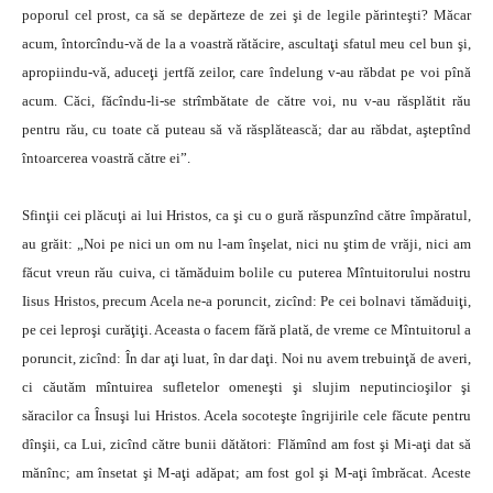
poporul cel prost, ca să se depărteze de zei şi de legile părinteşti? Măcar
acum, întorcîndu-vă de la a voastră rătăcire, ascultaţi sfatul meu cel bun şi,
apropiindu-vă, aduceţi jertfă zeilor, care îndelung v-au răbdat pe voi pînă
acum. Căci, făcîndu-li-se strîmbătate de către voi, nu v-au răsplătit rău
pentru rău, cu toate că puteau să vă răsplătească; dar au răbdat, aşteptînd
întoarcerea voastră către ei”.
Sfinţii cei plăcuţi ai lui Hristos, ca şi cu o gură răspunzînd către împăratul,
au grăit: „Noi pe nici un om nu l-am înşelat, nici nu ştim de vrăji, nici am
făcut vreun rău cuiva, ci tămăduim bolile cu puterea Mîntuitorului nostru
Iisus Hristos, precum Acela ne-a poruncit, zicînd: Pe cei bolnavi tămăduiţi,
pe cei leproşi curăţiţi. Aceasta o facem fără plată, de vreme ce Mîntuitorul a
poruncit, zicînd: În dar aţi luat, în dar daţi. Noi nu avem trebuinţă de averi,
ci căutăm mîntuirea sufletelor omeneşti şi slujim neputincioşilor şi
săracilor ca Însuşi lui Hristos. Acela socoteşte îngrijirile cele făcute pentru
dînşii, ca Lui, zicînd către bunii dătători: Flămînd am fost şi Mi-aţi dat să
mănînc; am însetat şi M-aţi adăpat; am fost gol şi M-aţi îmbrăcat. Aceste