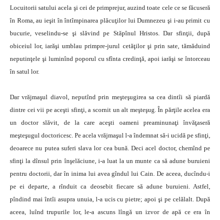
Locuitorii satului acela şi cei de primprejur, auzind toate cele ce se făcuseră
în Roma, au ieşit în întîmpinarea plăcuţilor lui Dumnezeu şi i-au primit cu
bucurie, veselindu-se şi slăvind pe Stăpînul Hristos. Dar sfinţii, după
obiceiul lor, iarăşi umblau primpre-jurul cetăţilor şi prin sate, tămăduind
neputinţele şi luminînd poporul cu sfînta credinţă, apoi iarăşi se întorceau
în satul lor.
Dar vrăjmaşul diavol, neputînd prin meşteşugirea sa cea dintîi să piardă
dintre cei vii pe aceşti sfinţi, a scornit un alt meşteşug. În părţile acelea era
un doctor slăvit, de la care aceşti oameni preaminunaţi învăţaseră
meşteşugul doctoricesc. Pe acela vrăjmaşul l-a îndemnat să-i ucidă pe sfinţi,
deoarece nu putea suferi slava lor cea bună. Deci acel doctor, chemînd pe
sfinţi la dînsul prin înşelăciune, i-a luat la un munte ca să adune buruieni
pentru doctorii, dar în inima lui avea gîndul lui Cain. De aceea, ducîndu-i
pe ei departe, a rînduit ca deosebit fiecare să adune buruieni. Astfel,
pîndind mai întîi asupra unuia, l-a ucis cu pietre; apoi şi pe celălalt. După
aceea, luînd trupurile lor, le-a ascuns lîngă un izvor de apă ce era în