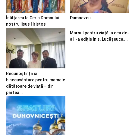
Înălțarea la Cer a Domnului
Dumnezeu…
nostru Iisus Hristos
Marșul pentru viață la cea de-
a II-a ediție în s. Lucășeuca,...
Recunoștință și
binecuvântare pentru mamele
dătătoare de viață – din
partea...