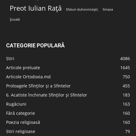
Preot Iulian Rață
Sfaturi duhovnicești;
Sinaxa
Școală
CATEGORIE POPULARĂ
Stiri
4086
Articole preluate
1645
Articole Ortodoxia.md
750
Proloagele Sfinților și a Sfintelor
455
6. Acatiste închinate Sfinților și Sfintelor
183
Rugăciuni
163
Fără categorie
160
Poezia religioasă
160
Stiri religioase
79