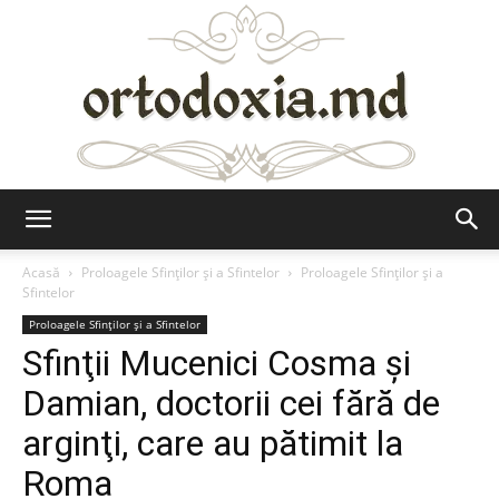
Ortodoxia.md
Acasă
Proloagele Sfinților și a Sfintelor
Proloagele Sfinților și a
Sfintelor
Proloagele Sfinților și a Sfintelor
Sfinţii Mucenici Cosma şi
Damian, doctorii cei fără de
arginţi, care au pătimit la
Roma