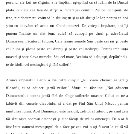
porunci ale Lui ne sîrguim a le împlini, aşteptînd ca să luăm de la Dînsul
plată în viaţa cea fără de sfîrşit a împărăţiei cerului. Zeilor închipuiţi de
tine, nicidecum nu voim să le slujim; tu şi ai tăi slujiţi-le lor, pentru că noi
ştim cu adevărat că aceia nu sînt dumnezei. De voieşti, împărate, noi îţi
punem înainte un sfat bun; adică să cunoşti pe Unul şi adevăratul
Dumnezeu, Făcătorul tuturor, Care răsare soarele Său peste cei răi şi peste
cei buni şi plouă peste cei drepţi şi peste cei nedrepţi. Pentru trebuinţa
noastră şi spre slava numelui Său cel mare, Aceluia să-i slujeşti, depărtîndu-
te de idolii cei nesimţitori şi fără suflet!”
Atunci împăratul Carin a zis către dînşii: „Nu v-am chemat să grăiţi
filosofii, ci să aduceţi jertfă zeilor!” Sfinţii au răspuns: „Noi aducem
Dumnezeului nostru jertfă fără de sînge sufletele noastre, Celui ce ne-a
izbăvit din cursele diavolului şi a dat pe Fiul Său Unul Născut pentru
mîntuirea lumii. Acel Dumnezeu este nezidit, ziditor al tuturor; pe cînd zeii
tăi sînt nişte scorniri omeneşti şi sînt făcuţi de mîini omeneşti. De n-ar fi
fost între oameni meşteşugul de a face pe zei, voi n-aţi fi avut la ce să vă