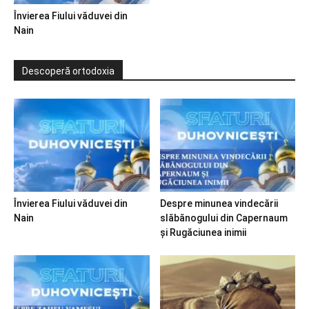
Învierea Fiului văduvei din
Nain
Descoperă ortodoxia
Învierea Fiului văduvei din
Despre minunea vindecării
Nain
slăbănogului din Capernaum
și Rugăciunea inimii