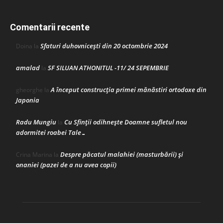
Comentarii recente
Sfaturi duhovnicești din 20 octombrie 2024
Doina
la
amalad
SF SILUAN ATHONITUL -11/ 24 SEPEMBRIE
la
A început construcţia primei mănăstiri ortodoxe din
gheorghe
la
Japonia
Radu Mungiu
Cu Sfinții odihnește Doamne sufletul nou
la
adormitei roabei Tale…
Despre păcatul malahiei (masturbării) şi
Crina Marina
la
onaniei (pazei de a nu avea copii)