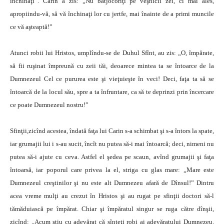
închinaţi”. Carin a zis: „Nu batjocoriţi pe veşnicii zei, ci mai ales,
apropiindu-vă, să vă închinaţi lor cu jertfe, mai înainte de a primi muncile
ce vă aşteaptă!”
Atunci robii lui Hristos, umplîndu-se de Duhul Sfînt, au zis: „O, împărate,
să fii ruşinat împreună cu zeii tăi, deoarece mintea ta se întoarce de la
Dumnezeul Cel ce pururea este şi vieţuieşte în veci! Deci, faţa ta să se
întoarcă de la locul său, spre a ta înfruntare, ca să te deprinzi prin încercare
ce poate Dumnezeul nostru!”
Sfinţii,zicînd acestea, îndată faţa lui Carin s-a schimbat şi s-a întors la spate,
iar grumajii lui i s-au sucit, încît nu putea să-i mai întoarcă; deci, nimeni nu
putea să-i ajute cu ceva. Astfel el şedea pe scaun, avînd grumajii şi faţa
întoarsă, iar poporul care privea la el, striga cu glas mare: „Mare este
Dumnezeul creştinilor şi nu este alt Dumnezeu afară de Dînsul!” Dintru
acea vreme mulţi au crezut în Hristos şi au rugat pe sfinţii doctori să-l
tămăduiască pe împărat. Chiar şi împăratul singur se ruga către dînşii,
zicînd: „Acum ştiu cu adevărat că sînteţi robi ai adevăratului Dumnezeu.