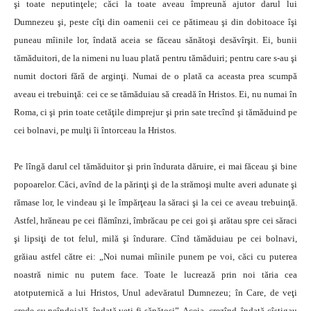
şi toate neputinţele; căci la toate aveau împreună ajutor darul lui
Dumnezeu şi, peste cîţi din oamenii cei ce pătimeau şi din dobitoace îşi
puneau mîinile lor, îndată aceia se făceau sănătoşi desăvîrşit. Ei, bunii
tămăduitori, de la nimeni nu luau plată pentru tămăduiri; pentru care s-au şi
numit doctori fără de arginţi. Numai de o plată ca aceasta prea scumpă
aveau ei trebuinţă: cei ce se tămăduiau să creadă în Hristos. Ei, nu numai în
Roma, ci şi prin toate cetăţile dimprejur şi prin sate trecînd şi tămăduind pe
cei bolnavi, pe mulţi îi întorceau la Hristos.
Pe lîngă darul cel tămăduitor şi prin îndurata dăruire, ei mai făceau şi bine
popoarelor. Căci, avînd de la părinţi şi de la strămoşi multe averi adunate şi
rămase lor, le vindeau şi le împărţeau la săraci şi la cei ce aveau trebuinţă.
Astfel, hrăneau pe cei flămînzi, îmbrăcau pe cei goi şi arătau spre cei săraci
şi lipsiţi de tot felul, milă şi îndurare. Cînd tămăduiau pe cei bolnavi,
grăiau astfel către ei: „Noi numai mîinile punem pe voi, căci cu puterea
noastră nimic nu putem face. Toate le lucrează prin noi tăria cea
atotputernică a lui Hristos, Unul adevăratul Dumnezeu; în Care, de veţi
crede cu neîndoială, îndată veţi fi sănătoşi”. Aceia, crezînd, îndată cîştigau