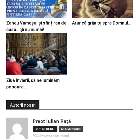
Zaheu Vameșul și sfințirea de
Aruncă grija ta spre Domnul…
casă… Și nu numai!
Ziua Învierii, să ne luminăm
popoare…
Autorii noștri
Preot Iulian Raţă
3878 ARTICOLE
6 COMENTARII
http://www.ortodoxia.md