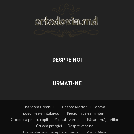
DESPRE NOI
URMAȚI-NE
Înălțarea Domnului
Despre Martorii lui Iehova
pogorirea-sfintului-duh
Piedici în calea mîntuirii
Ortodoxia pentru copii
Păcatul avortului
Păcatul vrăjitoriilor
Crucea preoției
Despre vaccine
Frământările sufletești ale tinerilor
Postul Mare