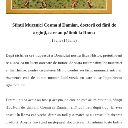
Sfinţii Mucenici Cosma şi Damian, doctorii cei fără de
arginţi, care au pătimit la Roma
1 iulie (14 iulie)
După răsărirea cea trupească a Domnului nostru Iisus Hristos, pretutindeni
se auzea, ca un lucru oarecare de mirare, de viaţa tuturor sfinţilor mucenici
ai lui Hristos, pentru că puterea Mîntuitorului s-a făcut minunată întru ei.
Asemenea este de mirare tuturor îndrăzneala cu care ei se împotriveau
ighemonilor.
Dintre unii ca aceia au fost şi aceştia, de care ne este acum cuvîntul, Sfinţii
răbdători de chinuri: Cosma şi Damian, amîndoi fraţi după trup. Ei s-au
născut în Roma cea veche, dintr-un tată şi o maică, şi au crescut în dreapta
credinţă. Aceştia, învăţînd meşteşugul doctoricesc, tămăduiau toate bolile