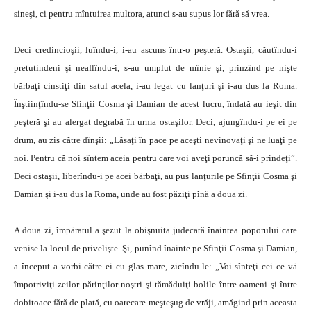
sineşi, ci pentru mîntuirea multora, atunci s-au supus lor fără să vrea.
Deci credincioşii, luîndu-i, i-au ascuns într-o peşteră. Ostaşii, căutîndu-i
pretutindeni şi neaflîndu-i, s-au umplut de mînie şi, prinzînd pe nişte
bărbaţi cinstiţi din satul acela, i-au legat cu lanţuri şi i-au dus la Roma.
Înştiinţîndu-se Sfinţii Cosma şi Damian de acest lucru, îndată au ieşit din
peşteră şi au alergat degrabă în urma ostaşilor. Deci, ajungîndu-i pe ei pe
drum, au zis către dînşii: „Lăsaţi în pace pe aceşti nevinovaţi şi ne luaţi pe
noi. Pentru că noi sîntem aceia pentru care voi aveţi poruncă să-i prindeţi”.
Deci ostaşii, liberîndu-i pe acei bărbaţi, au pus lanţurile pe Sfinţii Cosma şi
Damian şi i-au dus la Roma, unde au fost păziţi pînă a doua zi.
A doua zi, împăratul a şezut la obişnuita judecată înaintea poporului care
venise la locul de privelişte. Şi, punînd înainte pe Sfinţii Cosma şi Damian,
a început a vorbi către ei cu glas mare, zicîndu-le: „Voi sînteţi cei ce vă
împotriviţi zeilor părinţilor noştri şi tămăduiţi bolile între oameni şi între
dobitoace fără de plată, cu oarecare meşteşug de vrăji, amăgind prin aceasta