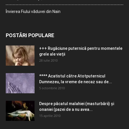
Învierea Fiului văduvei din Nain
POSTĂRI POPULARE
+++ Rugăciune puternică pentru momentele
grele ale vieţii
28 iulie 2010
**** Acatistul către Atotputernicul
Dumnezeu, la vreme de necaz sau de...
5 octombrie 2010
Despre păcatul malahiei (masturbării) şi
onaniei (pazei de a nu avea...
15 aprilie 2010