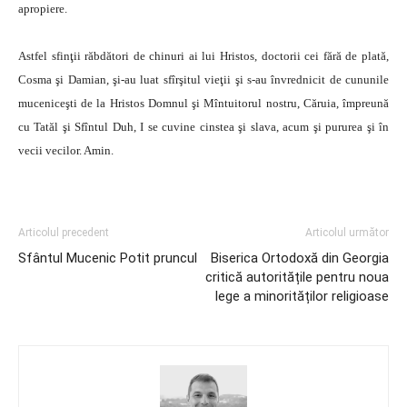
apropiere.
Astfel sfinţii răbdători de chinuri ai lui Hristos, doctorii cei fără de plată,
Cosma şi Damian, şi-au luat sfîrşitul vieţii şi s-au învrednicit de cununile
muceniceşti de la Hristos Domnul şi Mîntuitorul nostru, Căruia, împreună
cu Tatăl şi Sfîntul Duh, I se cuvine cinstea şi slava, acum şi pururea şi în
vecii vecilor. Amin.
Articolul precedent
Articolul următor
Sfântul Mucenic Potit pruncul
Biserica Ortodoxă din Georgia
critică autoritățile pentru noua
lege a minorităților religioase