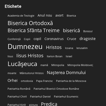
Etichete
Anul nou
avort
Academia de Teologie
Biserica
Biserica Ortodoxă
Biserica Sfânta Treime
biserică
Botezul
dragoste
copil
Coronavirus
Cruce
Conferință
Copii
Dumnezeu
Hristos
Icoana
Ierusalim
Iisus Hristos
Iisus
Ilarion Boian
Israel
Lucășeuca
mamă
Mitropolia
Mitropolia Moldovei;
Nașterea Domnului
moarte
Mântuitorul Hristos
Orhei
ortodoxia
Papa Francisc
Patriarhia de la Moscova
Patriarhia Română
Patriarhul Bisericii Ortodoxe Române
Patriarhul Chiril
Patriarhul Daniel
Patriarhul Ecumenic
Predica
Patriarhul Kirill
pictura