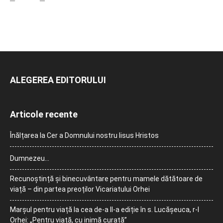
ALEGEREA EDITORULUI
Articole recente
Înălțarea la Cer a Domnului nostru Iisus Hristos
Dumnezeu…
Recunoștință și binecuvântare pentru mamele dătătoare de
viață – din partea preoților Vicariatului Orhei
Marșul pentru viață la cea de-a II-a ediție în s. Lucășeuca, r-l
Orhei: „Pentru viață, cu inimă curată”