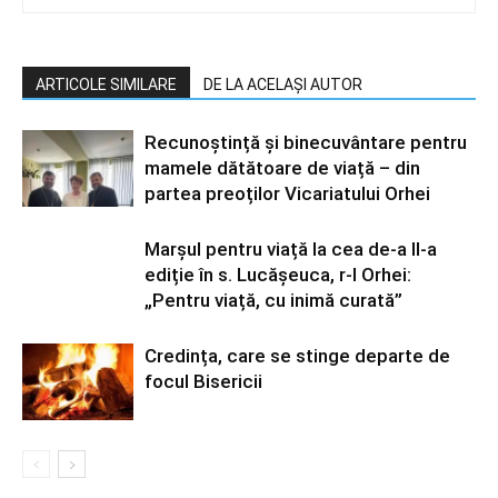
ARTICOLE SIMILARE
DE LA ACELAȘI AUTOR
Recunoștință și binecuvântare pentru
mamele dătătoare de viață – din
partea preoților Vicariatului Orhei
Marșul pentru viață la cea de-a II-a
ediție în s. Lucășeuca, r-l Orhei:
„Pentru viață, cu inimă curată”
Credința, care se stinge departe de
focul Bisericii