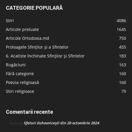
CATEGORIE POPULARĂ
Stiri
4086
Articole preluate
1645
Articole Ortodoxia.md
750
Proloagele Sfinților și a Sfintelor
455
6. Acatiste închinate Sfinților și Sfintelor
183
Rugăciuni
163
Fără categorie
160
Poezia religioasă
160
Stiri religioase
79
Comentarii recente
Sfaturi duhovnicești din 20 octombrie 2024
Doina
la