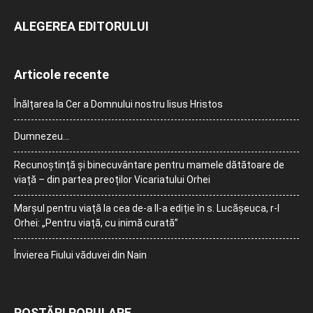
ALEGEREA EDITORULUI
Articole recente
Înălțarea la Cer a Domnului nostru Iisus Hristos
Dumnezeu…
Recunoștință și binecuvântare pentru mamele dătătoare de
viață – din partea preoților Vicariatului Orhei
Marșul pentru viață la cea de-a II-a ediție în s. Lucășeuca, r-l
Orhei: „Pentru viață, cu inimă curată”
Învierea Fiului văduvei din Nain
POSTĂRI POPULARE