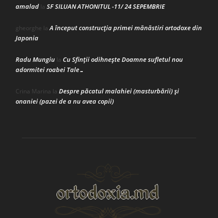
amalad
SF SILUAN ATHONITUL -11/ 24 SEPEMBRIE
la
A început construcţia primei mănăstiri ortodoxe din
gheorghe
la
Japonia
Radu Mungiu
Cu Sfinții odihnește Doamne sufletul nou
la
adormitei roabei Tale…
Despre păcatul malahiei (masturbării) şi
Crina Marina
la
onaniei (pazei de a nu avea copii)