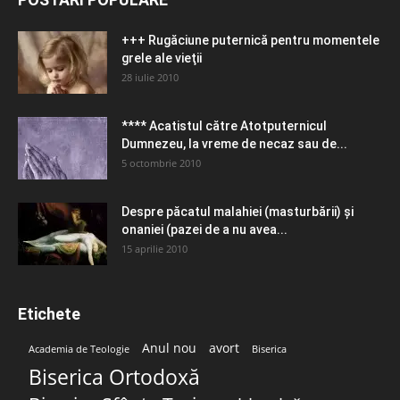
+++ Rugăciune puternică pentru momentele
grele ale vieţii
28 iulie 2010
**** Acatistul către Atotputernicul
Dumnezeu, la vreme de necaz sau de...
5 octombrie 2010
Despre păcatul malahiei (masturbării) şi
onaniei (pazei de a nu avea...
15 aprilie 2010
Etichete
Anul nou
avort
Academia de Teologie
Biserica
Biserica Ortodoxă