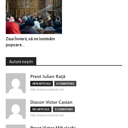
Ziua Învierii, să ne luminăm
popoare…
Autorii noștri
Preot Iulian Raţă
3878 ARTICOLE
6 COMENTARII
http://www.ortodoxia.md
Diacon Victor Casian
581 ARTICOLE
5 COMENTARII
http://www.ortodoxia.md
Preot Victor Mihalachi