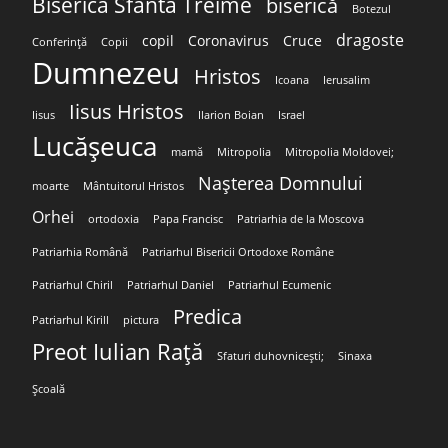
Biserica Sfânta Treime
biserică
Botezul
dragoste
copil
Coronavirus
Cruce
Conferință
Copii
Dumnezeu
Hristos
Icoana
Ierusalim
Iisus Hristos
Iisus
Ilarion Boian
Israel
Lucășeuca
mamă
Mitropolia
Mitropolia Moldovei;
Nașterea Domnului
moarte
Mântuitorul Hristos
Orhei
ortodoxia
Papa Francisc
Patriarhia de la Moscova
Patriarhia Română
Patriarhul Bisericii Ortodoxe Române
Patriarhul Chiril
Patriarhul Daniel
Patriarhul Ecumenic
Predica
Patriarhul Kirill
pictura
Preot Iulian Rață
Sfaturi duhovnicești;
Sinaxa
Școală