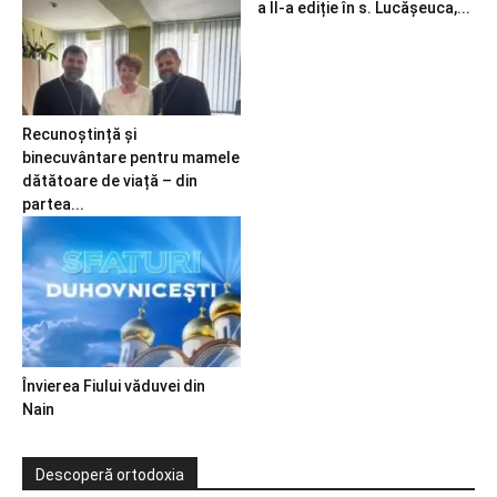
a II-a ediție în s. Lucășeuca,...
Recunoștință și
binecuvântare pentru mamele
dătătoare de viață – din
partea...
Învierea Fiului văduvei din
Nain
Descoperă ortodoxia