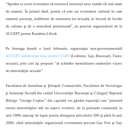
“Sperăm ca acest eveniment să trezească interesul unui număr cât mai mare
de oameni. În primul rând, pentru că este un eveniment cultural în care
oamenii prezenţi, indiferent de orientarea lor sexuală, se bucură de lucrări
de calitate şi de o atmosferă prietenoasă”, au punctat organizatorii de la
ACCEPT pentru România Liberă.
Pe întreaga durată a lunii februarie, organizaţia non-guvernamentală
ACCEPT sărbătoreşte luna istoriei LGBT
(Lesbiene, Gay, Bisexuali, Trans-
sexuali), prin care îşi propune “să schimbe mentalitatea oamenilor vizavi
de minorităţile sexuale”.
Facultatea de Jurnalism şi Ştiinţele Comunicării, Facultatea de Sociologie
şi Asistenţă Socială din cadrul Universităţii Bucureşti şi Colegiul Naţional
Bilingv “George Coşbuc” din capitală vor găzdui expoziţii care “prezintă
istoria minorităţilor sub un aspect evolutiv, de la perioada comunistă, la
anii 1990, marcaţi de lupta pentru abrogarea articolului 200 şi până în anii
2000, când minorităţile organizează evenimente precum Gay Fest şi Gay