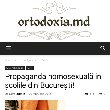
Ortodoxia.md
Acasă
Stiri religioase
Stiri
Stiri religioase
Stiri
Propaganda homosexuală în
şcolile din Bucureşti!
De către
admin
-
20 februarie 2012
818
0