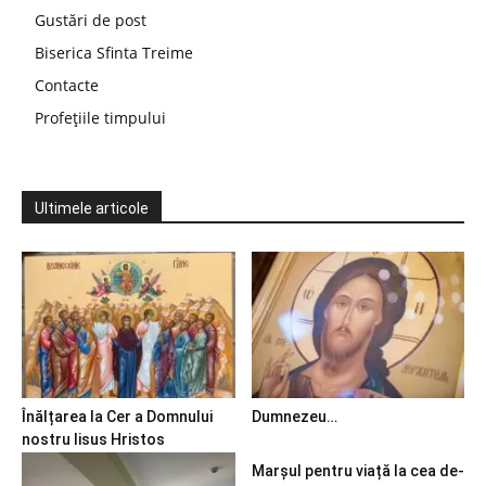
Gustări de post
Biserica Sfinta Treime
Contacte
Profețiile timpului
Ultimele articole
Înălțarea la Cer a Domnului
Dumnezeu…
nostru Iisus Hristos
Marșul pentru viață la cea de-