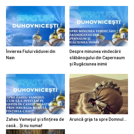
Învierea Fiului văduvei din
Despre minunea vindecării
Nain
slăbănogului din Capernaum
și Rugăciunea inimii
Zaheu Vameșul și sfințirea de
Aruncă grija ta spre Domnul…
casă… Și nu numai!