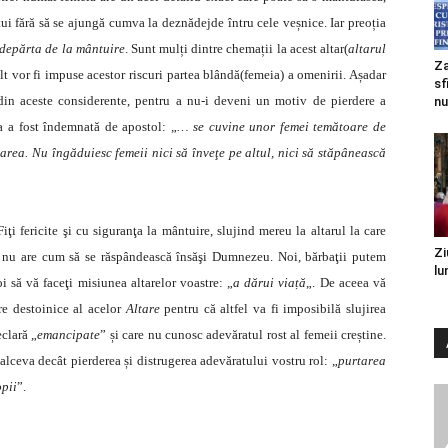
tui fără să se ajungă cumva la deznădejde întru cele veșnice. Iar preoția
ndepărta de la mântuire
. Sunt mulți dintre chemații la acest altar(
altarul
Za
lt vor fi impuse acestor riscuri partea blândă(femeia) a omenirii. Așadar
sf
din aceste considerente, pentru a nu-i deveni un motiv de pierdere a
nu
ia a fost îndemnată de apostol: „
… se cuvine unor femei temătoare de
area. Nu îngăduiesc femeii nici să înveţe pe altul, nici să stăpânească
ţi fericite şi cu siguranţa la mântuire, slujind mereu la altarul la care
Zi
ră nu are cum să se răspândească însăşi Dumnezeu. Noi, bărbaţii putem
lu
oi să vă faceţi misiunea altarelor voastre: „
a dărui viață
„. De aceea vă
e destoinice al acelor
Altare
pentru că altfel va fi imposibilă slujirea
eclară „
emancipate
” și care nu cunosc adevăratul rost al femeii creștine.
 alceva decât pierderea și distrugerea adevăratului vostru rol: „
purtarea
opii
”.