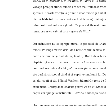
stărui, cu înţelepciune, în credinţă, în iubire şi în sfinţ
vocația preoției atunci femeia are cea mai frumoasă voca
specială. Această vocație a primit-o doar femeia și bărbat
oferită bărbatului și nu a fost exclusă femeia(existența 
primit rolul cel mai mare și unic. Ce poate să fie mai frum
lume: „
ea se va mântui prin naştere de fii …
”.
Dar mântuirea nu se oprește numai la procesul de „
naș
femeii. Pe lângă marele dar: „de a naște copiii” femeia se
parte i se cuvine și bărbatului, tatălui). Rolul de a fi 
răsplata. Și acest rol educator vedem că se cere ca o l
creștine i se cuvine să aibă „
mărturie de fapte bune: dacă
şi-a desăvârşit scopul când ai ei copii vor mulţumi lui D
cei doi copii ai săi, Sfântul Vasile şi Sfântul Grigorie de 
exclamând: „
Mulţumim Doamne pentru că ne-ai dat ca 
copiii vor ajunge la maturitate. „
Viitorul unui copil este
Deci un mare secret este ascuns în umbra timpurilor noas