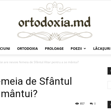
CIUNI
ORTODOXIA
PROLOAGE
POEZII
LĂCAŞURI
Ortodoxia.md
ai are nevoie femeia de Sfântul Altar pentru a se mântui?
emeia de Sfântul
e mântui?
857
0