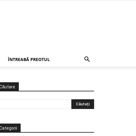
ÎNTREABĂ PREOTUL
Căutare
Categorii