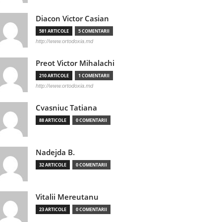
Diacon Victor Casian
581 ARTICOLE
5 COMENTARII
http://www.ortodoxia.md
Preot Victor Mihalachi
210 ARTICOLE
1 COMENTARII
http://www.ortodoxia.md
Cvasniuc Tatiana
88 ARTICOLE
0 COMENTARII
Nadejda B.
32 ARTICOLE
0 COMENTARII
Vitalii Mereutanu
23 ARTICOLE
0 COMENTARII