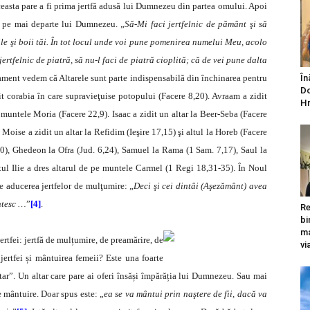
ceasta pare a fi prima jertfă adusă lui Dumnezeu din partea omului. Apoi
 pe mai departe lui Dumnezeu. „
Să-Mi faci jertfelnic de pământ şi să
 oile şi boii tăi. În tot locul unde voi pune pomenirea numelui Meu, acolo
jertfelnic de piatră, să nu-l faci de piatră cioplită; că de vei pune dalta
tament vedem că Altarele sunt parte indispensabilă din închinarea pentru
În
Do
 corabia în care supravieţuise potopului (Facere 8,20). Avraam a zidit
Hr
e muntele Moria (Facere 22,9). Isaac a zidit un altar la Beer-Seba (Facere
. Moise a zidit un altar la Refidim (Ieşire 17,15) şi altul la Horeb (Facere
30), Ghedeon la Ofra (Jud. 6,24), Samuel la Rama (1 Sam. 7,17), Saul la
ul Ilie a dres altarul de pe muntele Carmel (1 Regi 18,31-35). În Noul
e aducerea jertfelor de mulţumire: „
Deci şi cei dintâi (Aşezământ) avea
ntesc …
”
[4]
.
Re
bi
ma
jertfei: jertfă de mulțumire, de preamărire, de
vi
 jertfei și mântuirea femeii? Este una foarte
ltar”. Un altar care pare ai oferi însăși împărăția lui Dumnezeu. Sau mai
e mântuire. Doar spus este: „
ea se va mântui prin naştere de fii, dacă va