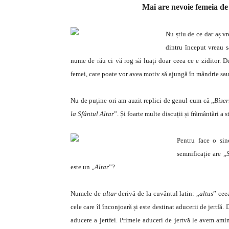
Mai are nevoie femeia de
Nu știu de ce dar aș vr
dintru început vreau s
nume de rău ci vă rog să luați doar ceea ce e ziditor. D
femei, care poate vor avea motiv să ajungă în mândrie sau
Nu de puține ori am auzit replici de genul cum că „
Biser
la Sfântul Altar
”. Și foarte multe discuții și frământări a s
Pentru face o sin
semnificație are „
este un „
Altar
”?
Numele de
altar
derivă de la cuvântul latin: „
altus
” cee
cele care îl înconjoară și este destinat aducerii de jertfă.
aducere a jertfei. Primele aduceri de jertvă le avem ami