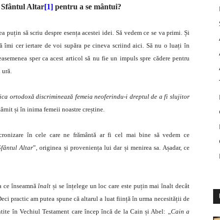
 Sfântul Altar
[1]
pentru a se mântui?
ea puțin să scriu despre esența acestei idei. Să vedem ce se va primi. Și
ă îmi cer iertare de voi supăra pe cineva scriind aici. Să nu o luați în
easemenea sper ca acest articol să nu fie un impuls spre cădere pentru
 ură.
ica ortodoxă discriminează femeia neoferindu-i dreptul de a fi slujitor
târnit și în inima femeii noastre creștine.
cronizare în cele care ne frământă ar fi cel mai bine să vedem ce
Sfântul Altar
”, originea și proveniența lui dar și menirea sa. Așadar, ce
a ce înseamnă
înalt
și se înțelege un loc care este puțin mai înalt decât
 Deci practic am putea spune că altarul a luat ființă în urma necesității de
ntite în Vechiul Testament care încep încă de la Cain și Abel: „
Cain a