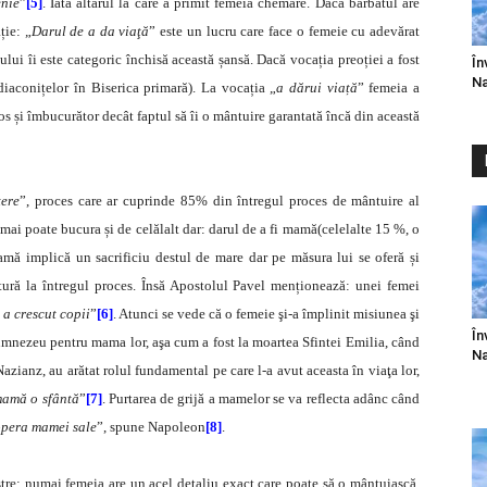
enie
”
[5]
. Iată altarul la care a primit femeia chemare. Dacă bărbatul are
ție: „
Darul de a da viaţă
” este un lucru care face o femeie cu adevărat
ului îi este categoric închisă această șansă. Dacă vocația preoției a fost
În
Na
diaconițelor în Biserica primară). La vocația „
a dărui viață
” femeia a
os și îmbucurător decât faptul să îi o mântuire garantată încă din această
tere
”, proces care ar cuprinde 85% din întregul proces de mântuire al
 mai poate bucura și de celălalt dar: darul de a fi mamă(celelalte 15 %, o
mamă implică un sacrificiu destul de mare dar pe măsura lui se oferă și
atură la întregul proces. Însă Apostolul Pavel menționează: unei femei
 a crescut copii
”
[6]
. Atunci se vede că o femeie şi-a împlinit misiunea şi
În
umnezeu pentru mama lor, aşa cum a fost la moartea Sfintei Emilia, când
Na
Nazianz, au arătat rolul fundamental pe care l-a avut aceasta în viaţa lor,
mamă o sfântă
”
[7]
. Purtarea de grijă a mamelor se va reflecta adânc când
 opera mamei sale
”, spune Napoleon
[8]
.
tre: numai femeia are un acel detaliu exact care poate să o mântuiască,