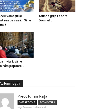
heu Vameșul și
Aruncă grija ta spre
ințirea de casă… Și nu
Domnul…
mai!
ua Învierii, să ne
minăm popoare…
Autorii noștri
Preot Iulian Raţă
3878 ARTICOLE
6 COMENTARII
http://www.ortodoxia.md