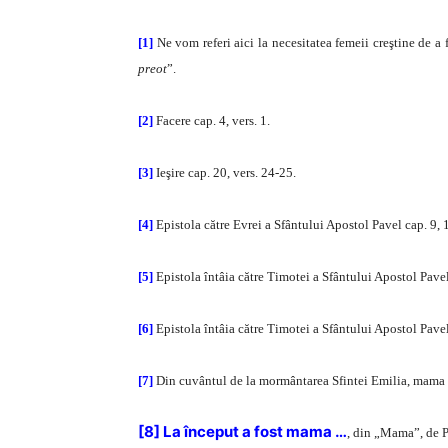
[1]
Ne vom referi aici la necesitatea femeii creştine de a f
preot
”.
[2]
Facere cap. 4, vers. 1.
[3]
Ieşire cap. 20, vers. 24-25.
[4]
Epistola către Evrei a Sfântului Apostol Pavel cap. 9, 
[5]
Epistola întâia către Timotei a Sfântului Apostol Pavel 
[6]
Epistola întâia către Timotei a Sfântului Apostol Pavel 
[7]
Din cuvântul de la mormântarea Sfintei Emilia, mama Sf
[8]
La început a fost mama …
, din „Mama”, de P