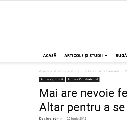
ACASĂ
ARTICOLE ŞI STUDII
RUGĂ
Acasă
Articole şi studii
Articole Ortodoxia.md
M
Articole şi studii
Articole Ortodoxia.md
Mai are nevoie f
Altar pentru a s
De către
admin
-
20 iunie 2012