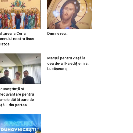
ălțarea la Cer a
Dumnezeu…
mnului nostru Iisus
istos
Marșul pentru viață la
cea de-a II-a ediție în s.
Lucășeuca,...
cunoștință și
necuvântare pentru
mele dătătoare de
ață – din partea...