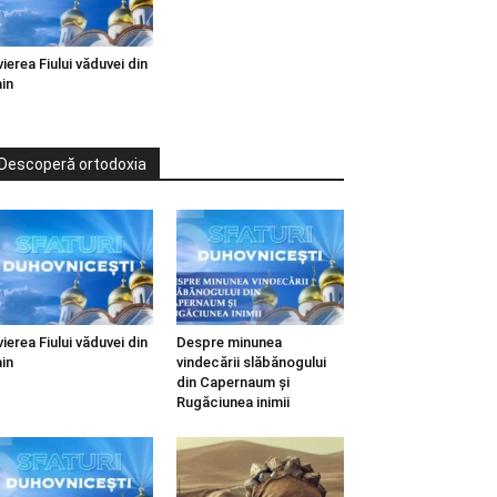
vierea Fiului văduvei din
in
Descoperă ortodoxia
vierea Fiului văduvei din
Despre minunea
in
vindecării slăbănogului
din Capernaum și
Rugăciunea inimii