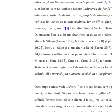
adus jertfă lui Dumnezeu din roadele pământului
”
[2]
. A
sunt locuri care ne vorbesc despre „
aducerea de jertfă
”
aduci pe el arderile de tot ale tale, jertfele de izbăvire,
voi veni la tine, ca să te binecuvântez. Iar de-Mi vei face 
ta pe ea, o vei spurca
”
[3]
. Deci din întregul Vechiul Tes
Dumnezeu: Noe a zidit un altar imediat dupa ce a părăsit
altare la Sihem (Facere 12,7), la Betel (Facere 12,8) şi p
26,25). Iacov a înălţat şi el un altar la Betel (Facere 35,7)
24,4). Iosua a înălţat un altar pe muntele Ebal (Iosua 8,
Micmas (1 Sam. 14,35), Ornan (1 Cron. 21,26), iar profet
Testament se aminteşte de 21 de ori despre Altar ca loc d
orânduieli pentru slujba dumnezeiască şi un altar pămâ
Deci după cum se vede „
Altarul
” este locul de aducere a 
laudă, de trebuință. Și care este legătura între „
Altarul
”
strânsă. Femeia creștină este chemată la slujirea „altui a
bine de spus ea singură este altarul de aducere a jertfei d