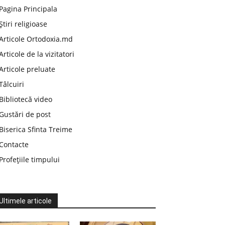
Pagina Principala
Știri religioase
Articole Ortodoxia.md
Articole de la vizitatori
Articole preluate
Tâlcuiri
Bibliotecă video
Gustări de post
Biserica Sfinta Treime
Contacte
Profețiile timpului
Ultimele articole