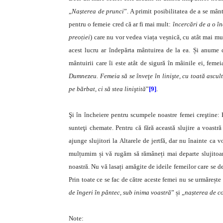
„
Nașterea de prunci
”. A primit posibilitatea de a se mân
pentru o femeie cred că ar fi mai mult:
încercări de a o î
preoției
) care nu vor vedea viața veșnică, cu atât mai mu
acest lucru ar îndepărta mântuirea de la ea. Și anume 
mântuirii care îi este atât de sigură în mâinile ei, feme
Dumnezeu. Femeia să se înveţe în linişte, cu toată ascult
pe bărbat, ci să stea liniştită
”
[9]
.
Şi în încheiere pentru scumpele noastre femei creştine: Fi
sunteţi chemate. Pentru că fără această slujire a voast
ajunge slujitori la Altarele de jertfă, dar nu înainte ca v
mulțumim și vă rugăm să rămâneți mai departe slujitoar
noastră. Nu vă lasați amăgite de ideile femeilor care se d
Prin toate ce se fac de către aceste femei nu se urmărește
de îngeri în pântec, sub inima voastră
” și „
nașterea de c
Note: