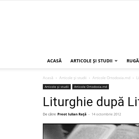
ACASĂ
ARTICOLE ŞI STUDII
RUGĂ
Acasă
Articole şi studii
Articole Ortodoxia.md
L
Articole şi studii
Articole Ortodoxia.md
Liturghie după Li
De către
Preot Iulian Raţă
-
14 octombrie 2012