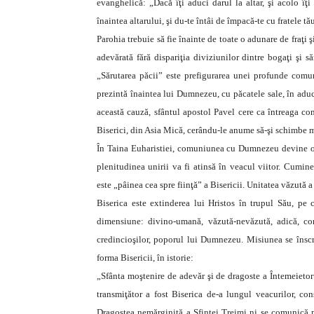
evanghelică: „Dacă îţi aduci darul la altar, şi acolo îţi
înaintea altarului, şi du-te întâi de împacă-te cu fratele t
Parohia trebuie să fie înainte de toate o adunare de fraţi
adevărată fără dispariţia diviziunilor dintre bogaţi şi să
„Sărutarea păcii” este prefigurarea unei profunde comun
prezintă înaintea lui Dumnezeu, cu păcatele sale, în aduc
această cauză, sfântul apostol Pavel cere ca întreaga com
Biserici, din Asia Mică, cerându-le anume să-şi schimbe mo
În Taina Euharistiei, comuniunea cu Dumnezeu devine o re
plenitudinea unirii va fi atinsă în veacul viitor. Cuminecă
este „pâinea cea spre fiinţă” a Bisericii. Unitatea văzută a
Biserica este extinderea lui Hristos în trupul Său, pe 
dimensiune: divino-umană, văzută-nevăzută, adică, com
credincioşilor, poporul lui Dumnezeu. Misiunea se înscrie
forma Bisericii, în istorie:
„Sfânta moştenire de adevăr şi de dragoste a Întemeietorul
transmiţător a fost Biserica de-a lungul veacurilor, con
Dragostea nemărginită a Sfintei Treimi ni se comunică 