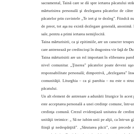
sacramental, Taină care se dă spre iertarea păcatului str
mărturisirea personală şi dezlegarea păcatelor de către p
păcatelor prin cuvintele „Te iert şi te dezleg”. Fiindcă 
de preot, tot aşa nu există dezlegare generală, anonimă. 
sale, pentru a primi iertarea nemijlocită.
Taina mărturisirii, ca şi epitimiile, are un caracter tera
care antrenează pe credincioşi în dragostea vie faţă de D
Taina mărturisirii are un rol important în eliberarea par
nivel comunitar. „Ţinerea” păcatelor poate deveni uşor
responsabilitate personală; dimpotrivă, „dezlegarea” îns
comunităţii. Liturghia – ca şi parohia – nu este o stru
păcatului.
Un alt element de antrenare a adunării liturgice în acest
este acceptarea personală a unei credinţe comune, într-
credinţa comună. Crezul evidenţiază unitatea de credinţă
unităţii treimice: „ Să ne iubim unii pe alţii, ca într-un
fiinţă şi nedespărţită”. „Sărutarea păcii”, care precede