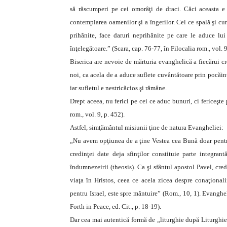
să răscumperi pe cei omorâţi de draci. Căci aceasta e
contemplarea oamenilor şi a îngerilor. Cel ce spală şi cur
prihănite, face daruri neprihănite pe care le aduce lu
înţelegătoare.” (Scara, cap. 76-77, în Filocalia rom., vol. 9
Biserica are nevoie de mărturia evanghelică a fiecărui c
noi, ca acela de a aduce suflete cuvântătoare prin pocăin
iar sufletul e nestricăcios şi rămâne.
Drept aceea, nu ferici pe cei ce aduc bunuri, ci fericeşte 
rom., vol. 9, p. 452).
Astfel, simţământul misiunii ţine de natura Evangheliei:
„Nu avem opţiunea de a ţine Vestea cea Bună doar pentru
credinţei date deja sfinţilor constituie parte integra
îndumnezeirii (theosis). Ca şi sfântul apostol Pavel, cred
viaţa în Hristos, ceea ce acela zicea despre conaţion
pentru Israel, este spre mântuire” (Rom., 10, 1). Evanghe
Forth in Peace, ed. Cit., p. 18-19).
Dar cea mai autentică formă de „liturghie după Liturghie”