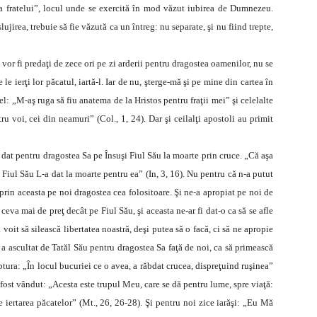
aina fratelui”, locul unde se exercită în mod văzut iubirea de Dumnezeu.
jirea, trebuie să fie văzută ca un întreg: nu separate, şi nu fiind trepte,
 vor fi predaţi de zece ori pe zi arderii pentru dragostea oamenilor, nu se
 ierţi lor păcatul, iartă-l. Iar de nu, şterge-mă şi pe mine din cartea în
vel: „M-aş ruga să fiu anatema de la Hristos pentru fraţii mei” şi celelalte
u voi, cei din neamuri” (Col., 1, 24). Dar şi ceilalţi apostoli au primit
 dat pentru dragostea Sa pe Însuşi Fiul Său la moarte prin cruce. „Că aşa
iul Său L-a dat la moarte pentru ea” (In, 3, 16). Nu pentru că n-a putut
 prin aceasta pe noi dragostea cea folositoare. Şi ne-a apropiat pe noi de
eva mai de preţ decât pe Fiul Său, şi aceasta ne-ar fi dat-o ca să se afle
oit să silească libertatea noastră, deşi putea să o facă, ci să ne apropie
 a ascultat de Tatăl Său pentru dragostea Sa faţă de noi, ca să primească
tura: „În locul bucuriei ce o avea, a răbdat crucea, dispreţuind ruşinea”
 fost vândut: „Acesta este trupul Meu, care se dă pentru lume, spre viaţă:
e iertarea păcatelor” (Mt., 26, 26-28). Şi pentru noi zice iarăşi: „Eu Mă