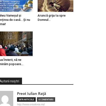
heu Vameșul și
Aruncă grija ta spre
ințirea de casă… Și nu
Domnul…
mai!
ua Învierii, să ne
minăm popoare…
Autorii noștri
Preot Iulian Raţă
3878 ARTICOLE
6 COMENTARII
http://www.ortodoxia.md