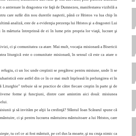
cât o antrenare în dragostea vie faţă de Dumnezeu, manifestarea vizibilă a
ntru care sufăr din nou durerile naşterii, până ce Hristos va lua chip în
 ultimă analiză, este de a evidenţia prezenţa lui Hristos şi a dragostei Lui
i în mărturia întreprinsă de ei în lume prin propria lor viaţă, lucrare şi
divizi, ci şi comunitatea ca atare. Mai mult, vocaţia misionară a Bisericii
ea liturgică este o comunitate misionară, în sensul că este ca atare o
e refugiu, ci un loc unde creştinii se pregătesc pentru misiune, unde li se
uharistică este astfel din ce în ce mai mult înţeleasă în prelungirea ei în
ă Liturghie” trebuie să se practice de către fiecare creştin în parte şi de
iverse forme şi funcţiuni, dintre care amintim aici două: misiunea
elui.
iunii şi să invităm pe alţii la credinţă? Sfântul Ioan Scărarul spune că
mântuire, ci şi pentru lucrarea mântuirea mântuitoare a lui Hristos, care
eşte, tu cel ce ai fost mântuit, pe cel dus la moarte, şi nu cruţa nimic ca