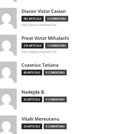
Diacon Victor Casian
581 ARTICOLE
5 COMENTARII
http://www.ortodoxia.md
Preot Victor Mihalachi
210 ARTICOLE
1 COMENTARII
http://www.ortodoxia.md
Cvasniuc Tatiana
88 ARTICOLE
0 COMENTARII
Nadejda B.
32 ARTICOLE
0 COMENTARII
Vitalii Mereutanu
23 ARTICOLE
0 COMENTARII