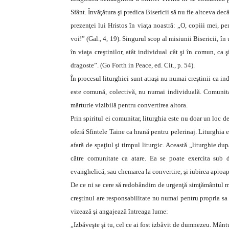
Sfânt. Învăţătura şi predica Bisericii să nu fie altceva de
prezenţei lui Hristos în viaţa noastră: „O, copiii mei, pe
voi!” (Gal., 4, 19). Singurul scop al misiunii Bisericii, în
în viaţa creştinilor, atât individual cât şi în comun, ca ş
dragoste”. (Go Forth in Peace, ed. Cit., p. 54).
În procesul liturghiei sunt atraşi nu numai creştinii ca in
este comună, colectivă, nu numai individuală. Comunitat
mărturie vizibilă pentru convertirea altora.
Prin spiritul ei comunitar, liturghia este nu doar un loc d
oferă Sfintele Taine ca hrană pentru pelerinaj. Liturghia e
afară de spaţiul şi timpul liturgic. Această „liturghie dup
către comunitate ca atare. Ea se poate exercita sub d
evanghelică, sau chemarea la convertire, şi iubirea aproap
De ce ni se cere să redobândim de urgenţă simţământul mis
creştinul are responsabilitate nu numai pentru propria sa 
vizează şi angajează întreaga lume:
„Izbăveşte şi tu, cel ce ai fost izbăvit de dumnezeu. Mântui