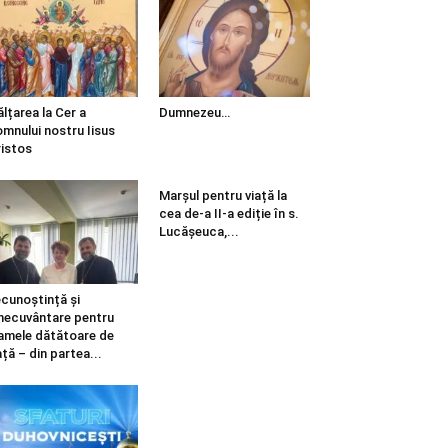
ălțarea la Cer a
Dumnezeu…
mnului nostru Iisus
istos
Marșul pentru viață la
cea de-a II-a ediție în s.
Lucășeuca,...
cunoștință și
necuvântare pentru
mele dătătoare de
ață – din partea...