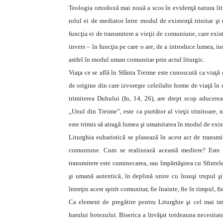
Teologia ortodoxă mai nouă a scos în evidenţă natura litu
rolul ei de mediator între modul de existenţă trinitar şi
funcţia ei de transmitere a vieţii de comuniune, care exis
invers – în funcţia pe care o are, de a introduce lumea, i
astfel în modul uman comunitar prin actul liturgic.
Viaţa ce se află în Sfânta Treime este cunoscută ca viaţ
de origine din care izvoreşte celeilalte forme de viaţă în 
trimiterea Duhului (In, 14, 26), are drept scop aducere
„Unul din Treime”, este ca purtător al vieţii trinitoare,
este trimis să atragă lumea şi umanitatea în modul de exist
Liturghia euharistică se plasează în acest act de transmi
comuniune. Cum se realizează această mediere? Este d
transmitere este cuminecarea, sau împărtăşirea cu Sfintele
şi umană autentică, în deplină unire cu însuşi trupul 
întreţin acest spirit comunitar, fie înainte, fie în timpul, f
Ca element de pregătire pentru Liturghie şi cel mai imp
harului botezului. Biserica a învăţat totdeauna necesitate