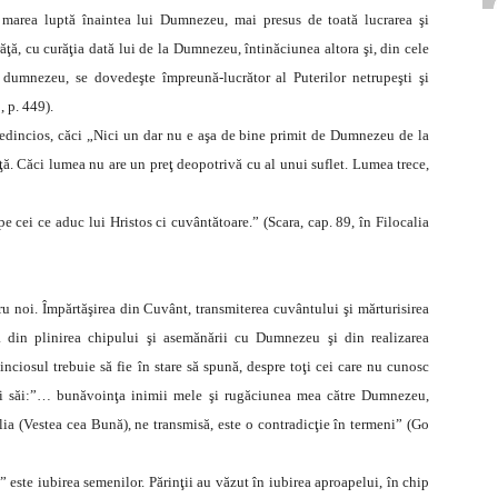
 marea luptă înaintea lui Dumnezeu, mai presus de toată lucrarea şi
ăţă, cu curăţia dată lui de la Dumnezeu, întinăciunea altora şi, din cele
i dumnezeu, se dovedeşte împreună-lucrător al Puterilor netrupeşti şi
, p. 449).
redincios, căci „Nici un dar nu e aşa de bine primit de Dumnezeu de la
ţă. Căci lumea nu are un preţ deopotrivă cu al unui suflet. Lumea trece,
pe cei ce aduc lui Hristos ci cuvântătoare.” (Scara, cap. 89, în Filocalia
 noi. Împărtăşirea din Cuvânt, transmiterea cuvântului şi mărturisirea
ntă din plinirea chipului şi asemănării cu Dumnezeu şi din realizarea
inciosul trebuie să fie în stare să spună, despre toţi cei care nu cunosc
alii săi:”… bunăvoinţa inimii mele şi rugăciunea mea către Dumnezeu,
lia (Vestea cea Bună), ne transmisă, este o contradicţie în termeni” (Go
 este iubirea semenilor. Părinţii au văzut în iubirea aproapelui, în chip