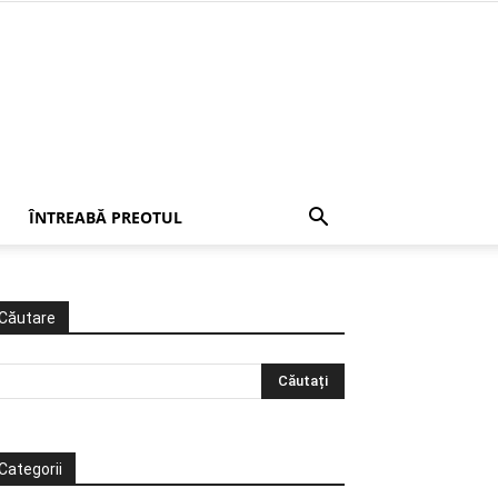
ÎNTREABĂ PREOTUL
Căutare
Categorii