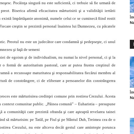
ămoşesc. Pocăinţa singură nu este suficientă, ci trebuie să fie urmată de
reot. Biserica afirmă eficacitatea mărturisirii şi a validităţii iertării
În
nu există împărtăşanie anonimă, numele celui ce se cuminecă fiind rostit
Na
Fiecare creştin se prezintă personal înaintea lui Dumnezeu, cu păcatele
peutic. Preotul nu este un judecător care condamnă şi pedepseşte, ci unul
umnezeu şi faţă de semeni
ohiei de egoism şi de individualism, nu numai la nivel personal, ci şi la
 o formă de autoritarism pastoral, care ar putea frustra creştinul de
eamnă a recunoaşte maturitatea şi responsabilitatea fiecărui membru al
ctură de constrângere, ci de eliberare a persoanelor din constrângerea
În
 proces este mărturisirea credinţei comune prin rostirea Crezului. Acesta
Na
un context comunitar public. „Pâinea comună” – Euharistia – presupune
 a comunităţii care prezintă ofranda şi care aşteaptă revelarea tainei
 gând să mărturisim: pe Tatăl, pe Fiul şi pe Sfântul Duh, Treimea cea de o
 rostirea Crezului, nu este altceva decât gestul care aminteşte porunca