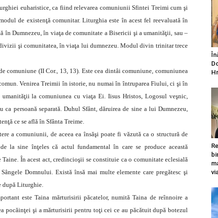
rghiei euharistice, ca fiind relevarea comuniunii Sfintei Treimi cum şi
 modul de existenţă comunitar. Liturghia este în acest fel reevaluată în
tă în Dumnezeu, în viaţa de comunitate a Bisericii şi a umanităţii, sau –
ndivizii şi comunitatea, în viaţa lui dumnezeu. Modul divin trinitar trece
În
Do
ă de comuniune (II Cor., 13, 13). Este cea dintâi comuniune, comuniunea
Hr
comun. Venirea Treimii în istorie, nu numai în întruparea Fiului, ci şi în
a umanităţii la comuniunea cu viaţa Ei. Iisus Hristos, Logosul veşnic,
 nu ca persoană separată. Duhul Sfânt, dăruirea de sine a lui Dumnezeu,
enţă ce se află în Sfânta Treime.
tere a comuniunii, de aceea ea însăşi poate fi văzută ca o structură de
Re
e la sine înţeles că actul fundamental în care se produce această
bi
 Taine. În acest act, credincioşii se constituie ca o comunitate eclesială
ma
şi Sângele Domnului. Există însă mai multe elemente care pregătesc şi
vi
ie după Liturghie.
ortant este Taina mărturisirii păcatelor, numită Taina de reînnoire a
a pocăinţei şi a mărturisirii pentru toţi cei ce au păcătuit după botezul