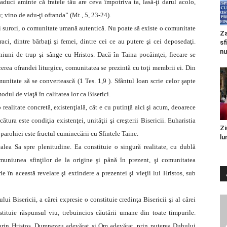
 aduci aminte că fratele tău are ceva împotriva ta, lasă-ţi darul acolo,
ău; vino de adu-ţi ofranda” (Mt., 5, 23-24).
 şi surori, o comunitate umană autentică. Nu poate să existe o comunitate
Za
raci, dintre bărbaţi şi femei, dintre cei ce au putere şi cei deposedaţi.
sf
nu
iuni de trup şi sânge cu Hristos. Dacă în Taina pocăinţei, fiecare se
erea ofrandei liturgice, comunitatea se prezintă cu toţi membrii ei. Din
unitate să se convertească (1 Tes. 1,9 ). Sfântul Ioan scrie celor şapte
dul de viaţă în calitatea lor ca Biserici.
alitate concretă, existenţială, cât e cu putinţă aici şi acum, deoarece
tura este condiţia existenţei, unităţii şi creşterii Bisericii. Euharistia
Zi
 parohiei este fructul cuminecării cu Sfintele Taine.
lu
calea Sa spre plenitudine. Ea constituie o singură realitate, cu dublă
uniunea sfinţilor de la origine şi până în prezent, şi comunitatea
 în această revelare şi extindere a prezentei şi vieţii lui Hristos, sub
ui Bisericii, a cărei expresie o constituie credinţa Bisericii şi al cărei
stituie răspunsul viu, trebuincios căutării umane din toate timpurile.
prin Hristos, Dumnezeu adevărat şi Om adevărat, prin puterea Duhului