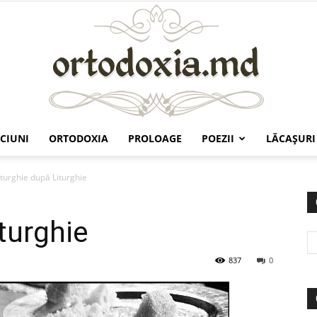
CIUNI
ORTODOXIA
PROLOAGE
POEZII
LĂCAŞURI
Ortodoxia.md
iturghie după Liturghie
turghie
837
0