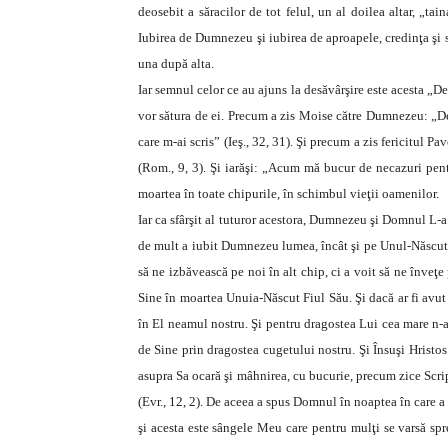
deosebit a săracilor de tot felul, un al doilea altar, „t
Iubirea de Dumnezeu şi iubirea de aproapele, credinţa şi slu
una după alta.
Iar semnul celor ce au ajuns la desăvârşire este acesta „De
vor sătura de ei. Precum a zis Moise către Dumnezeu: „De le
care m-ai scris” (Ieş., 32, 31). Şi precum a zis fericitul Pa
(Rom., 9, 3). Şi iarăşi: „Acum mă bucur de necazuri pentr
moartea în toate chipurile, în schimbul vieţii oamenilor.
Iar ca sfârşit al tuturor acestora, Dumnezeu şi Domnul L-a
de mult a iubit Dumnezeu lumea, încât şi pe Unul-Născut F
să ne izbăvească pe noi în alt chip, ci a voit să ne înveţe
Sine în moartea Unuia-Născut Fiul Său. Şi dacă ar fi avut c
în El neamul nostru. Şi pentru dragostea Lui cea mare n-a v
de Sine prin dragostea cugetului nostru. Şi Însuşi Hristos
asupra Sa ocară şi mâhnirea, cu bucurie, precum zice Scrip
(Evr., 12, 2). De aceea a spus Domnul în noaptea în care a
şi acesta este sângele Meu care pentru mulţi se varsă spr