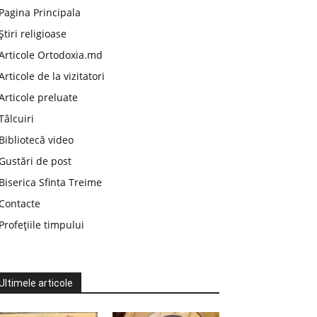
Pagina Principala
Știri religioase
Articole Ortodoxia.md
Articole de la vizitatori
Articole preluate
Tâlcuiri
Bibliotecă video
Gustări de post
Biserica Sfinta Treime
Contacte
Profețiile timpului
Ultimele articole