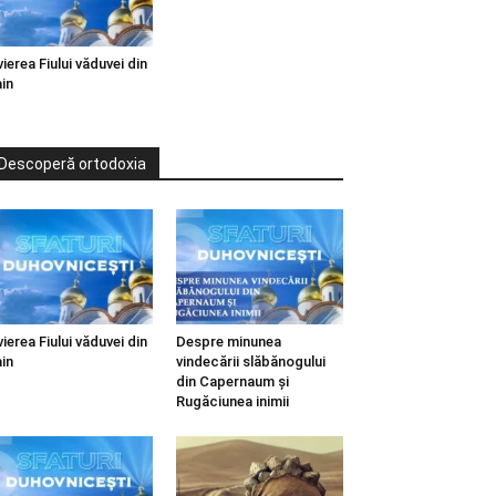
vierea Fiului văduvei din
in
Descoperă ortodoxia
vierea Fiului văduvei din
Despre minunea
in
vindecării slăbănogului
din Capernaum și
Rugăciunea inimii