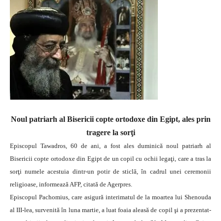
Noul patriarh al Bisericii copte ortodoxe din Egipt, ales prin
tragere la sorţi
Episcopul Tawadros, 60 de ani, a fost ales duminică noul patriarh al
Bisericii copte ortodoxe din Egipt de un copil cu ochii legaţi, care a tras la
sorţi numele acestuia dintr-un potir de sticlă, în cadrul unei ceremonii
religioase, informează AFP, citată de Agerpres.
Episcopul Pachomius, care asigură interimatul de la moartea lui Shenouda
al III-lea, survenită în luna martie, a luat foaia aleasă de copil şi a prezentat-