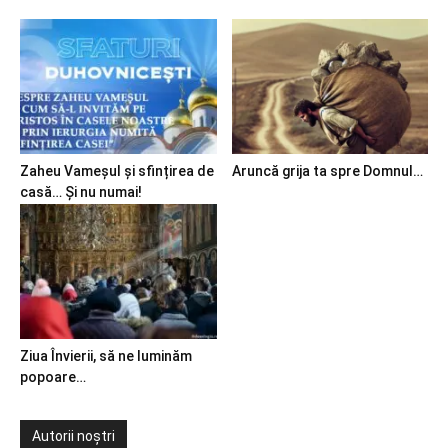
Zaheu Vameșul și sfințirea de
Aruncă grija ta spre Domnul…
casă… Și nu numai!
Ziua Învierii, să ne luminăm
popoare…
Autorii noștri