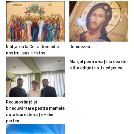
Înălțarea la Cer a Domnului
Dumnezeu…
nostru Iisus Hristos
Marșul pentru viață la cea de-
a II-a ediție în s. Lucășeuca,...
Recunoștință și
binecuvântare pentru mamele
dătătoare de viață – din
partea...