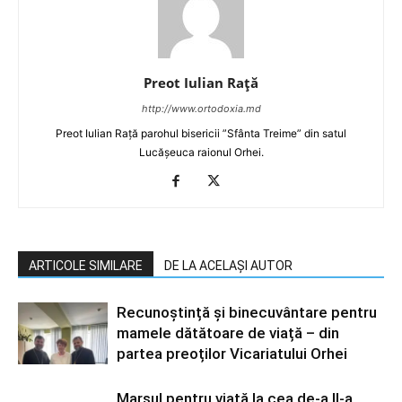
Preot Iulian Raţă
http://www.ortodoxia.md
Preot Iulian Rață parohul bisericii ”Sfânta Treime” din satul
Lucășeuca raionul Orhei.
ARTICOLE SIMILARE
DE LA ACELAȘI AUTOR
Recunoștință și binecuvântare pentru
mamele dătătoare de viață – din
partea preoților Vicariatului Orhei
Marșul pentru viață la cea de-a II-a