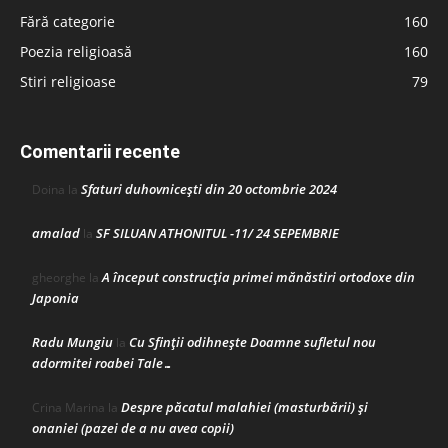
Fără categorie
160
Poezia religioasă
160
Stiri religioase
79
Comentarii recente
Sfaturi duhovnicești din 20 octombrie 2024
Doina
la
amalad
SF SILUAN ATHONITUL -11/ 24 SEPEMBRIE
la
A început construcţia primei mănăstiri ortodoxe din
gheorghe
la
Japonia
Radu Mungiu
Cu Sfinții odihnește Doamne sufletul nou
la
adormitei roabei Tale…
Despre păcatul malahiei (masturbării) şi
Crina Marina
la
onaniei (pazei de a nu avea copii)