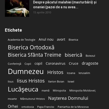
Despre păcatul malahiei (masturbării) şi
onaniei (pazei de a nu avea...
15 aprilie 2010
Etichete
Anul nou
avort
Academia de Teologie
Biserica
Biserica Ortodoxă
Biserica Sfânta Treime
biserică
Botezul
dragoste
copil
Coronavirus
Cruce
Conferință
Copii
Dumnezeu
Hristos
Icoana
Ierusalim
Iisus Hristos
Iisus
Ilarion Boian
Israel
Lucășeuca
mamă
Mitropolia
Mitropolia Moldovei;
Nașterea Domnului
moarte
Mântuitorul Hristos
Orhei
ortodoxia
Papa Francisc
Patriarhia de la Moscova