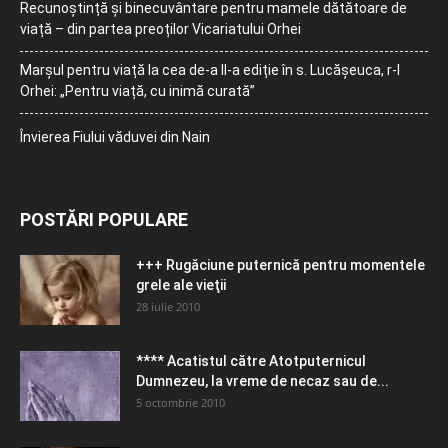
Recunoștință și binecuvântare pentru mamele dătătoare de
viață – din partea preoților Vicariatului Orhei
Marșul pentru viață la cea de-a II-a ediție în s. Lucășeuca, r-l
Orhei: „Pentru viață, cu inimă curată”
Învierea Fiului văduvei din Nain
POSTĂRI POPULARE
+++ Rugăciune puternică pentru momentele
grele ale vieţii
28 iulie 2010
**** Acatistul către Atotputernicul
Dumnezeu, la vreme de necaz sau de...
5 octombrie 2010