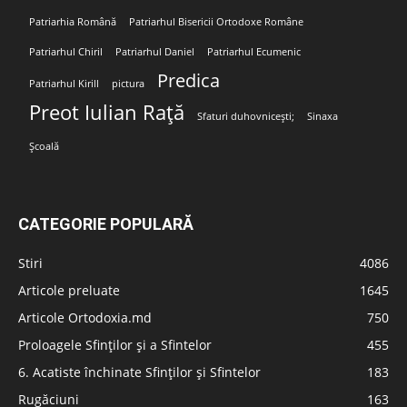
Patriarhia Română
Patriarhul Bisericii Ortodoxe Române
Patriarhul Chiril
Patriarhul Daniel
Patriarhul Ecumenic
Predica
Patriarhul Kirill
pictura
Preot Iulian Rață
Sfaturi duhovnicești;
Sinaxa
Școală
CATEGORIE POPULARĂ
Stiri
4086
Articole preluate
1645
Articole Ortodoxia.md
750
Proloagele Sfinților și a Sfintelor
455
6. Acatiste închinate Sfinților și Sfintelor
183
Rugăciuni
163