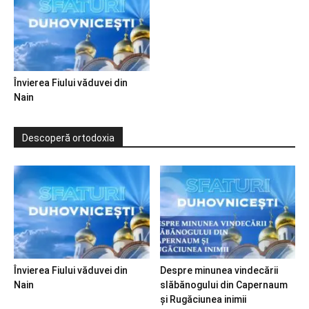
Învierea Fiului văduvei din
Nain
Descoperă ortodoxia
Învierea Fiului văduvei din
Despre minunea vindecării
Nain
slăbănogului din Capernaum
și Rugăciunea inimii