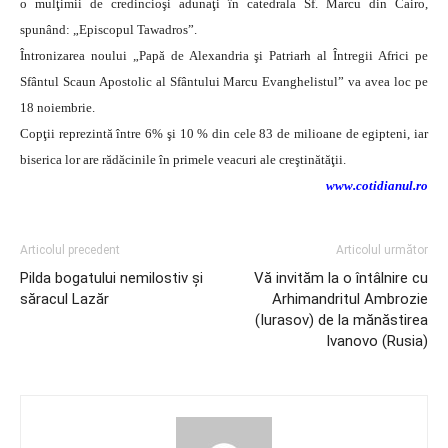
o mulţimii de credincioşi adunaţi în catedrala Sf. Marcu din Cairo,
spunând: „Episcopul Tawadros”.
Întronizarea noului „Papă de Alexandria şi Patriarh al Întregii Africi pe
Sfântul Scaun Apostolic al Sfântului Marcu Evanghelistul” va avea loc pe
18 noiembrie.
Copţii reprezintă între 6% şi 10 % din cele 83 de milioane de egipteni, iar
biserica lor are rădăcinile în primele veacuri ale creştinătăţii.
www.cotidianul.ro
Articolul precedent
Articolul următor
Pilda bogatului nemilostiv şi
Vă invităm la o întâlnire cu
săracul Lazăr
Arhimandritul Ambrozie
(Iurasov) de la mănăstirea
Ivanovo (Rusia)