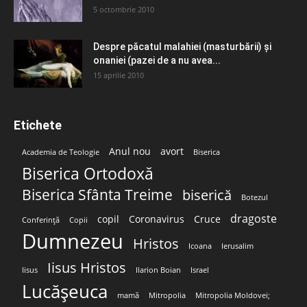
5 octombrie 2010
Despre păcatul malahiei (masturbării) şi
onaniei (pazei de a nu avea...
15 aprilie 2010
Etichete
Anul nou
avort
Academia de Teologie
Biserica
Biserica Ortodoxă
Biserica Sfânta Treime
biserică
Botezul
dragoste
copil
Coronavirus
Cruce
Conferință
Copii
Dumnezeu
Hristos
Icoana
Ierusalim
Iisus Hristos
Iisus
Ilarion Boian
Israel
Lucășeuca
mamă
Mitropolia
Mitropolia Moldovei;