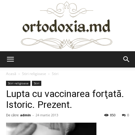
Ortodoxia.md
Acasă
Stiri religioase
Stiri
Stiri religioase
Stiri
Lupta cu vaccinarea forţată.
Istoric. Prezent.
De către
admin
-
24 martie 2013
850
0