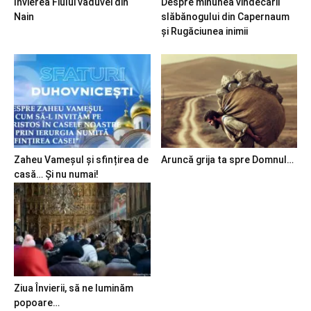
Învierea Fiului văduvei din
Despre minunea vindecării
Nain
slăbănogului din Capernaum
și Rugăciunea inimii
Zaheu Vameșul și sfințirea de
Aruncă grija ta spre Domnul…
casă… Și nu numai!
Ziua Învierii, să ne luminăm
popoare…