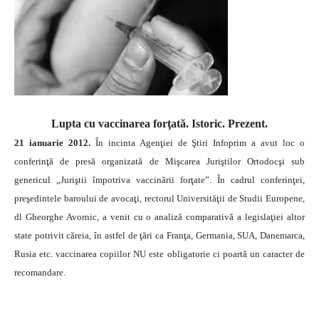
Lupta cu vaccinarea forţată. Istoric. Prezent.
21 ianuarie 2012.
În incinta Agenţiei de Ştiri Infoprim a avut loc o
conferinţă de presă organizată de Mişcarea Juriştilor Ortodocşi sub
genericul „Juriştii împotriva vaccinării forţate”. În cadrul conferinţei,
preşedintele baroului de avocaţi, rectorul Universităţii de Studii Europene,
dl Gheorghe Avornic, a venit cu o analiză comparativă a legislaţiei altor
state potrivit căreia, în astfel de ţări ca Franţa, Germania, SUA, Danemarca,
Rusia etc. vaccinarea copiilor NU este obligatorie ci poartă un caracter de
recomandare.