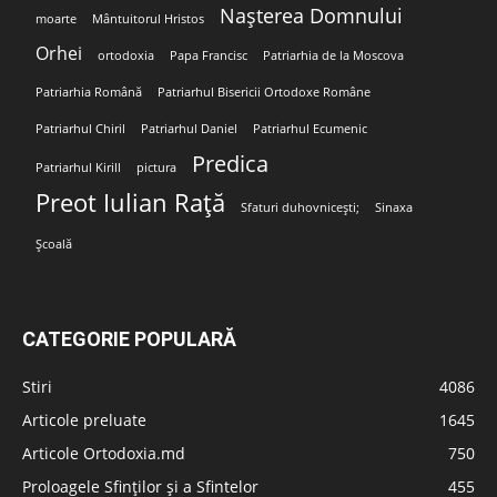
Nașterea Domnului
moarte
Mântuitorul Hristos
Orhei
ortodoxia
Papa Francisc
Patriarhia de la Moscova
Patriarhia Română
Patriarhul Bisericii Ortodoxe Române
Patriarhul Chiril
Patriarhul Daniel
Patriarhul Ecumenic
Predica
Patriarhul Kirill
pictura
Preot Iulian Rață
Sfaturi duhovnicești;
Sinaxa
Școală
CATEGORIE POPULARĂ
Stiri
4086
Articole preluate
1645
Articole Ortodoxia.md
750
Proloagele Sfinților și a Sfintelor
455