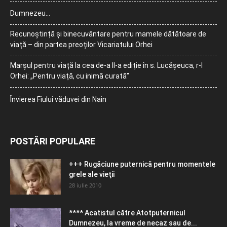
Dumnezeu…
Recunoștință și binecuvântare pentru mamele dătătoare de
viață – din partea preoților Vicariatului Orhei
Marșul pentru viață la cea de-a II-a ediție în s. Lucășeuca, r-l
Orhei: „Pentru viață, cu inimă curată”
Învierea Fiului văduvei din Nain
POSTĂRI POPULARE
+++ Rugăciune puternică pentru momentele
grele ale vieţii
28 iulie 2010
**** Acatistul către Atotputernicul
Dumnezeu, la vreme de necaz sau de...