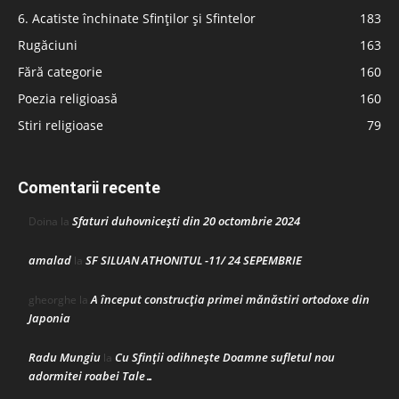
6. Acatiste închinate Sfinților și Sfintelor
183
Rugăciuni
163
Fără categorie
160
Poezia religioasă
160
Stiri religioase
79
Comentarii recente
Sfaturi duhovnicești din 20 octombrie 2024
Doina
la
amalad
SF SILUAN ATHONITUL -11/ 24 SEPEMBRIE
la
A început construcţia primei mănăstiri ortodoxe din
gheorghe
la
Japonia
Radu Mungiu
Cu Sfinții odihnește Doamne sufletul nou
la
adormitei roabei Tale…