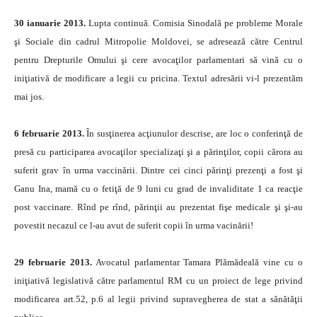
30 ianuarie 2013.
Lupta continuă. Comisia Sinodală pe probleme Morale
şi Sociale din cadrul Mitropolie Moldovei, se adresează către Centrul
pentru Drepturile Omului şi cere avocaţilor parlamentari să vină cu o
iniţiativă de modificare a legii cu pricina. Textul adresării vi-l prezentăm
mai jos.
6 februarie 2013.
În susţinerea acţiunulor descrise, are loc o conferinţă de
presă cu participarea avocaţilor specializaţi şi a părinţilor, copii cărora au
suferit grav în urma vaccinării. Dintre cei cinci părinţi prezenţi a fost şi
Ganu Ina, mamă cu o fetiţă de 9 luni cu grad de invaliditate 1 ca reacţie
post vaccinare. Rînd pe rînd, părinţii au prezentat fişe medicale şi şi-au
povestit necazul ce l-au avut de suferit copii în urma vacinării!
29 februarie 2013.
Avocatul parlamentar Tamara Plămădeală vine cu o
iniţiativă legislativă către parlamentul RM cu un proiect de lege privind
modificarea art.52, p.6 al legii privind supravegherea de stat a sănătăţii