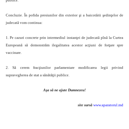
publice.
Concluzie. În pofida presiunilor din exterior şi a baicotării şedinţelor de
judecată vom continua:
1. Pe cazuri concrete prin intermediul instanţei de judecată pînă la Curtea
Europeană să demonstrăm ilegalitatea acestor acţiuni de forţare spre
vaccinare.
2. Să cerem fracţiunilor parlamentare modificarea legii privind
supravegherea de stat a sănătăţii publice.
Aşa să ne ajute Dumnezeu!
site sursă
www.aparatorul.md