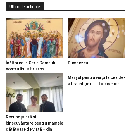
Ultimele articole
Înălțarea la Cer a Domnului
Dumnezeu…
nostru Iisus Hristos
Marșul pentru viață la cea de-
a II-a ediție în s. Lucășeuca,...
Recunoștință și
binecuvântare pentru mamele
dătătoare de viață – din