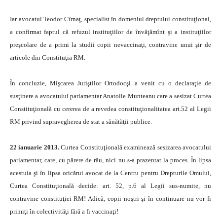
Iar avocatul Teodor Cîrnaţ, specialist în domeniul dreptului constituţional,
a confirmat faptul că refuzul instituţiilor de învăţămînt şi a instituţiilor
preşcolare de a primi la studii copii nevaccinaţi, contravine unui şir de
articole din Constituţia RM.
În concluzie, Mişcarea Juriştilor Ortodocşi a venit cu o declaraţie de
susţinere a avocatului parlamentar Anatolie Munteanu care a sesizat Curtea
Constituţională cu cererea de a revedea constituţionalitatea art.52 al Legii
RM privind supravegherea de stat a sănătăţii publice.
22 ianuarie 2013.
Curtea Constituţională examinează sesizarea avocatului
parlamentar, care, cu părere de rău, nici nu s-a prazentat la proces. În lipsa
acestuia şi în lipsa oricărui avocat de la Centru pentru Drepturile Omului,
Curtea Constituţională decide: art. 52, p.6 al Legii sus-numite, nu
contravine constituţiei RM! Adică, copii noştri şi în continuare nu vor fi
primiţi în colectivităţi fără a fi vaccinaţi!