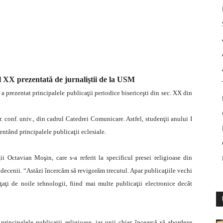
ul XX prezentată de jurnaliştii de la USM
a prezentat principalele publicaţii periodice bisericeşti din sec. XX din
r. conf. univ., din cadrul Catedrei Comunicare. Astfel, studenţii anului I
entând principalele publicaţii eclesiale.
ii Octavian Moşin, care s-a referit la specificul presei religioase din
ă decenii. “Astăzi încercăm să revigorăm trecutul. Apar publicaţiile vechi
nţaţi de noile tehnologii, fiind mai multe publicaţii electronice decât
rincipalele publicaţii religioase, iar unii chiar încearcă să abordeze