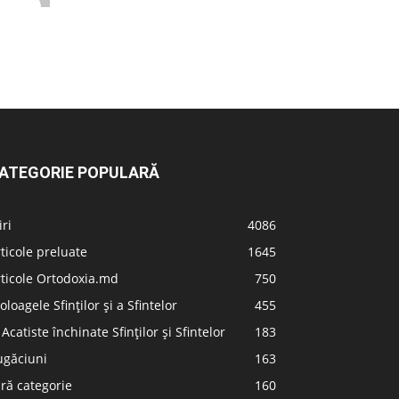
ATEGORIE POPULARĂ
iri
4086
ticole preluate
1645
ticole Ortodoxia.md
750
oloagele Sfinților și a Sfintelor
455
 Acatiste închinate Sfinților și Sfintelor
183
ugăciuni
163
ră categorie
160