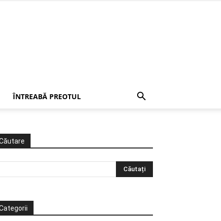
ÎNTREABĂ PREOTUL
Căutare
Categorii