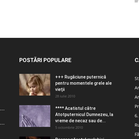
POSTĂRI POPULARE
C
+++ Rugăciune puternică
St
pentru momentele grele ale
Ar
vieţii
28 iulie 2010
Ar
Pr
**** Acatistul către
Atotputernicul Dumnezeu, la
6.
vreme de necaz sau de...
R
5 octombrie 2010
Fă