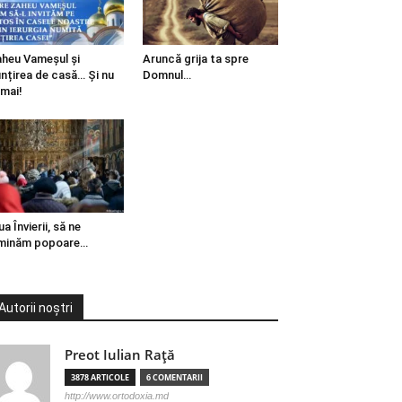
heu Vameșul și
Aruncă grija ta spre
ințirea de casă… Și nu
Domnul…
mai!
ua Învierii, să ne
minăm popoare…
Autorii noștri
Preot Iulian Raţă
3878 ARTICOLE
6 COMENTARII
http://www.ortodoxia.md