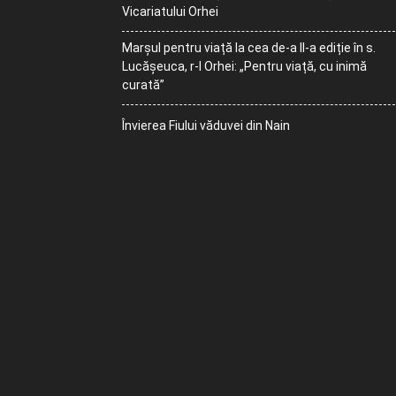
Vicariatului Orhei
Marșul pentru viață la cea de-a II-a ediție în s.
Lucășeuca, r-l Orhei: „Pentru viață, cu inimă
curată”
Învierea Fiului văduvei din Nain