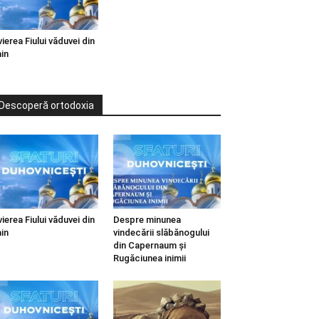
vierea Fiului văduvei din
in
Descoperă ortodoxia
vierea Fiului văduvei din
Despre minunea
in
vindecării slăbănogului
din Capernaum și
Rugăciunea inimii