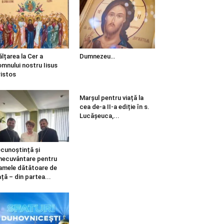
ălțarea la Cer a
Dumnezeu…
mnului nostru Iisus
istos
Marșul pentru viață la
cea de-a II-a ediție în s.
Lucășeuca,...
cunoștință și
necuvântare pentru
mele dătătoare de
ață – din partea...