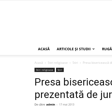
ACASĂ
ARTICOLE ŞI STUDII
RUGĂ
Acasă
Stiri religioase
Stiri
Presa bisericească di
Stiri religioase
Stiri
Presa bisericeas
prezentată de jur
De către
admin
-
17 mai 2013