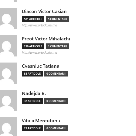
Diacon Victor Casian
581 ARTICOLE
5 COMENTARII
http://www.ortodoxia.md
Preot Victor Mihalachi
210 ARTICOLE
1 COMENTARII
http://www.ortodoxia.md
Cvasniuc Tatiana
88 ARTICOLE
0 COMENTARII
Nadejda B.
32 ARTICOLE
0 COMENTARII
Vitalii Mereutanu
23 ARTICOLE
0 COMENTARII