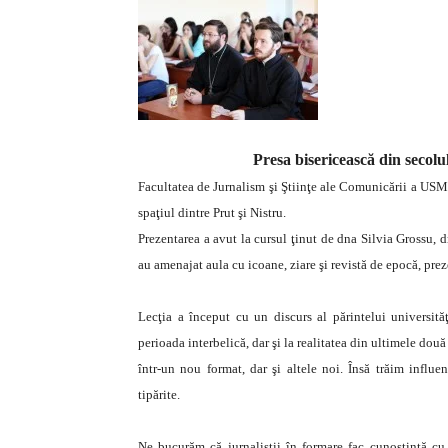
Presa bisericească din secol
Facultatea de Jurnalism şi Ştiinţe ale Comunicării a USM 
spaţiul dintre Prut şi Nistru.
Prezentarea a avut la cursul ţinut de dna Silvia Grossu, d
au amenajat aula cu icoane, ziare şi revistă de epocă, prez
Lecţia a început cu un discurs al părintelui universităţ
perioada interbelică, dar şi la realitatea din ultimele dou
într-un nou format, dar şi altele noi. Însă trăim influe
tipărite.
Ne bucurăm că jurnaliştii în formare fac cunoştinţă cu p