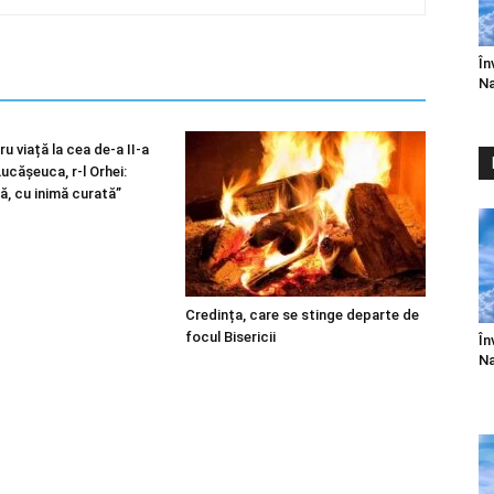
În
Na
u viață la cea de-a II-a
 Lucășeuca, r-l Orhei:
ă, cu inimă curată”
Credința, care se stinge departe de
focul Bisericii
În
Na