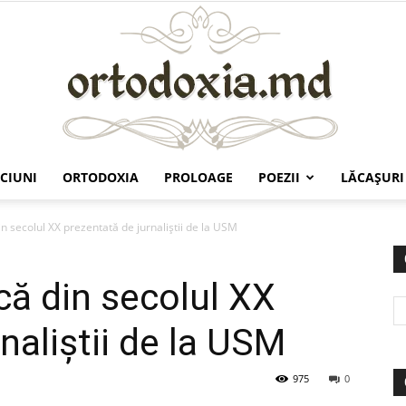
CIUNI
ORTODOXIA
PROLOAGE
POEZII
LĂCAŞURI
Ortodoxia.md
n secolul XX prezentată de jurnaliştii de la USM
că din secolul XX
naliştii de la USM
975
0