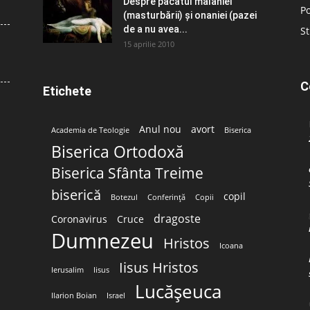
Despre păcatul malahiei
Po
(masturbării) şi onaniei (pazei
de a nu avea...
St
15 aprilie 2010
C
Etichete
Anul nou
avort
Academia de Teologie
Biserica
Biserica Ortodoxă
Biserica Sfânta Treime
biserică
copil
Botezul
Conferință
Copii
dragoste
Coronavirus
Cruce
Dumnezeu
Hristos
Icoana
Iisus Hristos
Ierusalim
Iisus
Lucășeuca
Ilarion Boian
Israel