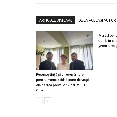
ARTICOLE SIMILARE
DE LA ACELAȘI AUTOR
Marșul pentr
ediție în s.
„Pentru viaț
Recunoștință și binecuvântare
pentru mamele dătătoare de viață –
din partea preoților Vicariatului
Orhei