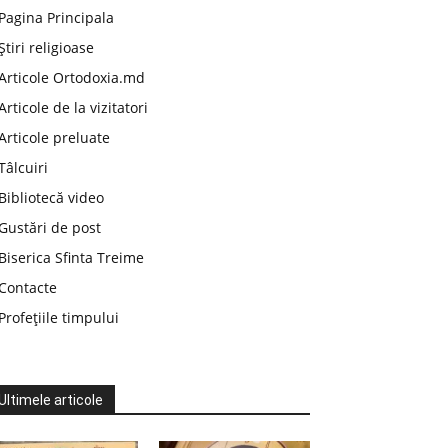
Pagina Principala
Știri religioase
Articole Ortodoxia.md
Articole de la vizitatori
Articole preluate
Tâlcuiri
Bibliotecă video
Gustări de post
Biserica Sfinta Treime
Contacte
Profețiile timpului
Ultimele articole