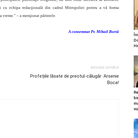
aţi cu echipa redacţională din cadrul Mitropoliei pentru a vă forma
a vreme.” – a menţionat părintele.
A consemnat Pr. Mihail Bortă
În
Do
Hr
Articolul următor
Profețiile lăsate de preotul-călugăr: Arsenie
Boca!
Re
bi
ma
vi