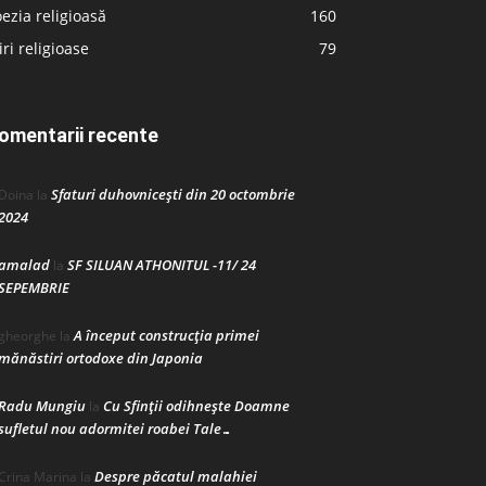
ezia religioasă
160
iri religioase
79
omentarii recente
Sfaturi duhovnicești din 20 octombrie
Doina
la
2024
amalad
SF SILUAN ATHONITUL -11/ 24
la
SEPEMBRIE
A început construcţia primei
gheorghe
la
mănăstiri ortodoxe din Japonia
Radu Mungiu
Cu Sfinții odihnește Doamne
la
sufletul nou adormitei roabei Tale…
Despre păcatul malahiei
Crina Marina
la