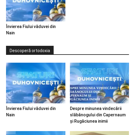
Învierea Fiului văduvei din
Nain
Descoperă ortodoxia
Învierea Fiului văduvei din
Despre minunea vindecării
Nain
slăbănogului din Capernaum
și Rugăciunea inimii