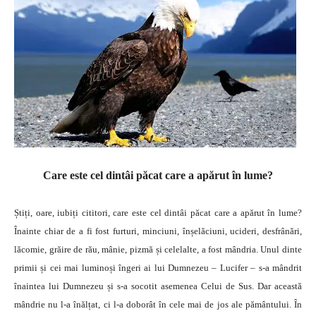
Care este cel dintâi păcat care a apărut în lume?
Știți, oare, iubiți cititori, care este cel dintâi păcat care a apărut în lume?
Înainte chiar de a fi fost furturi, minciuni, înșelăciuni, ucideri, desfrânări,
lăcomie, grăire de rău, mânie, pizmă și celelalte, a fost mândria. Unul dinte
primii și cei mai luminoși îngeri ai lui Dumnezeu – Lucifer – s-a mândrit
înaintea lui Dumnezeu și s-a socotit asemenea Celui de Sus. Dar această
mândrie nu l-a înălțat, ci l-a doborât în cele mai de jos ale pământului. În