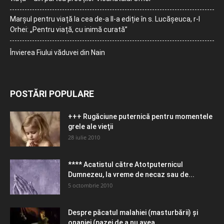
Marșul pentru viață la cea de-a II-a ediție în s. Lucășeuca, r-l
Orhei: „Pentru viață, cu inimă curată”
Învierea Fiului văduvei din Nain
POSTĂRI POPULARE
+++ Rugăciune puternică pentru momentele
grele ale vieţii
28 iulie 2010
**** Acatistul către Atotputernicul
Dumnezeu, la vreme de necaz sau de...
5 octombrie 2010
Despre păcatul malahiei (masturbării) şi
onaniei (pazei de a nu avea...