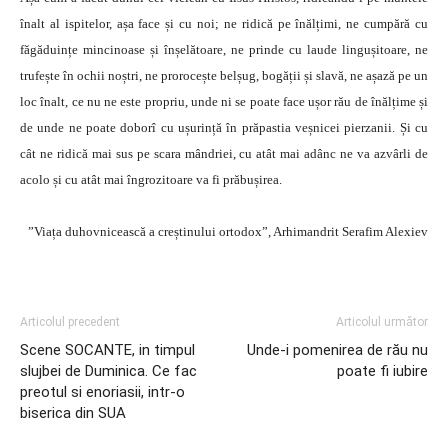
înalt al ispitelor, așa face și cu noi; ne ridică pe înălțimi, ne cumpără cu
făgăduințe mincinoase și înșelătoare, ne prinde cu laude lingușitoare, ne
trufește în ochii noștri, ne prorocește belșug, bogății și slavă, ne așază pe un
loc înalt, ce nu ne este propriu, unde ni se poate face ușor rău de înălțime și
de unde ne poate doborî cu ușurință în prăpastia veșnicei pierzanii. Și cu
cât ne ridică mai sus pe scara mândriei, cu atât mai adânc ne va azvârli de
acolo și cu atât mai îngrozitoare va fi prăbușirea.
”Viața duhovnicească a creștinului ortodox”, Arhimandrit Serafim Alexiev
Articolul precedent
Articolul următor
Scene SOCANTE, in timpul
Unde-i pomenirea de rău nu
slujbei de Duminica. Ce fac
poate fi iubire
preotul si enoriasii, intr-o
biserica din SUA