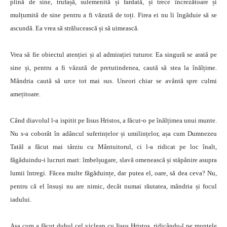
plină de sine, trufașă, sulemenită și fardată, și trece încrezătoare și
mulțumită de sine pentru a fi văzută de toți. Firea ei nu îi îngăduie să se
ascundă. Ea vrea să strălucească și să uimească.
Vrea să fie obiectul atenției și al admirației tuturor. Ea singură se arată pe
sine și, pentru a fi văzută de pretutindenea, caută să stea la înălțime.
Mândria caută să urce tot mai sus. Uneori chiar se avântă spre culmi
amețitoare.
Când diavolul l-a ispitit pe Iisus Hristos, a făcut-o pe înălțimea unui munte.
Nu s-a coborât în adâncul suferințelor și umilințelor, așa cum Dumnezeu
Tatăl a făcut mai târziu cu Mântuitorul, ci l-a ridicat pe loc înalt,
făgăduindu-i lucruri mari: îmbelșugare, slavă omenească și stăpânire asupra
lumii întregi. Făcea multe făgăduințe, dar putea el, oare, să dea ceva? Nu,
pentru că el însuși nu are nimic, decât numai răutatea, mândria și focul
iadului.
Așa cum a făcut duhul cel viclean cu Iisus Hristos, ridicându-l pe muntele