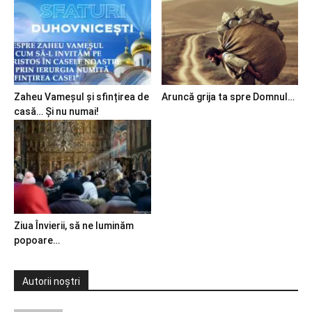
Zaheu Vameșul și sfințirea de
Aruncă grija ta spre Domnul…
casă… Și nu numai!
Ziua Învierii, să ne luminăm
popoare…
Autorii noștri