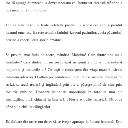
loc să ajungă dumnezeu, a devenit satana cel întunecat. Această mândrie a
pus început răului în lume.
Din ea s-au născut și toate celelalte păcate. Ea a fost cea care a pierdut
neamul omenesc. Ea este temelia iadului, izvorul patimilor, cheia păcatului,
pricină a căderii, cale spre pierzanie.
Să privim, mai întâi de toate, mândria. Mândria! Care dintre noi nu a
întâlnit-o? Care dintre noi nu s-a înțepat în spinii ei? Cine nu a îndurat
batjocura și biciuirile ei? Cu toții o cunoaștem din viața noastră, căci o
întâlnim adeseori. O aflăm pretutindenea unde trăiesc oameni. Aleargă pe
străzi, se arată trufașă și îngâmfată prin piețe, pășește plină de sine prin
locurile publice. Tronează plină de importanță în fotoliile moi ale
instituțiilor. Intră chiar și în biserică, vădește o trufie fariseică. Pătrunde
până și în chiliile călugărilor.
Ea răzbate din orice om de vază, se ivește aproape la fiecare fereastră. Este