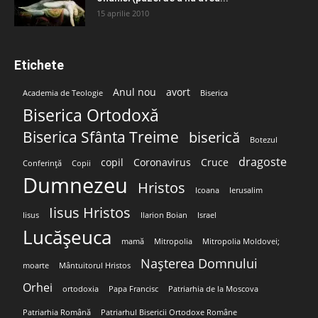
15 aprilie 2010
Etichete
Anul nou
avort
Academia de Teologie
Biserica
Biserica Ortodoxă
Biserica Sfânta Treime
biserică
Botezul
dragoste
copil
Coronavirus
Cruce
Conferință
Copii
Dumnezeu
Hristos
Icoana
Ierusalim
Iisus Hristos
Iisus
Ilarion Boian
Israel
Lucășeuca
mamă
Mitropolia
Mitropolia Moldovei;
Nașterea Domnului
moarte
Mântuitorul Hristos
Orhei
ortodoxia
Papa Francisc
Patriarhia de la Moscova
Patriarhia Română
Patriarhul Bisericii Ortodoxe Române