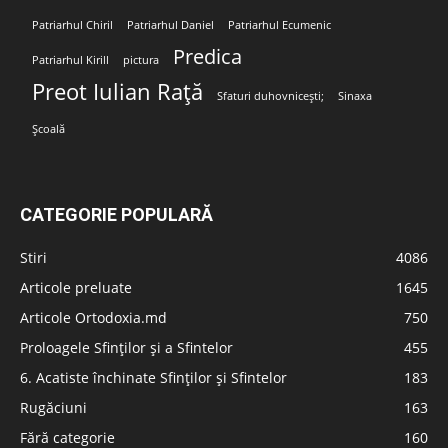
Patriarhul Chiril
Patriarhul Daniel
Patriarhul Ecumenic
Predica
Patriarhul Kirill
pictura
Preot Iulian Rață
Sfaturi duhovnicești;
Sinaxa
Școală
CATEGORIE POPULARĂ
Stiri
4086
Articole preluate
1645
Articole Ortodoxia.md
750
Proloagele Sfinților și a Sfintelor
455
6. Acatiste închinate Sfinților și Sfintelor
183
Rugăciuni
163
Fără categorie
160