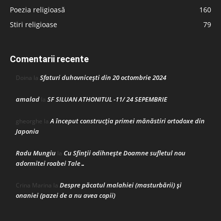
Poezia religioasă
160
Stiri religioase
79
Comentarii recente
Sfaturi duhovnicești din 20 octombrie 2024
Doina
la
amalad
SF SILUAN ATHONITUL -11/ 24 SEPEMBRIE
la
A început construcţia primei mănăstiri ortodoxe din
gheorghe
la
Japonia
Radu Mungiu
Cu Sfinții odihnește Doamne sufletul nou
la
adormitei roabei Tale…
Despre păcatul malahiei (masturbării) şi
Crina Marina
la
onaniei (pazei de a nu avea copii)