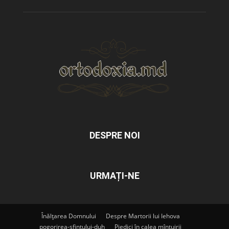
DESPRE NOI
URMAȚI-NE
Înălțarea Domnului
Despre Martorii lui Iehova
pogorirea-sfintului-duh
Piedici în calea mîntuirii