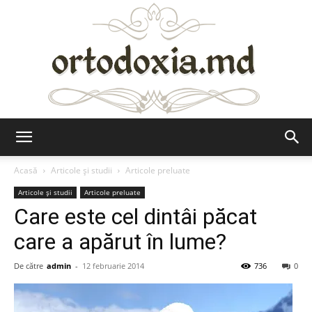
Ortodoxia.md
Acasă
Articole şi studii
Articole preluate
Articole şi studii
Articole preluate
Care este cel dintâi păcat
care a apărut în lume?
De către
admin
-
12 februarie 2014
736
0