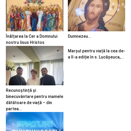
Înălțarea la Cer a Domnului
Dumnezeu…
nostru Iisus Hristos
Marșul pentru viață la cea de-
a II-a ediție în s. Lucășeuca,...
Recunoștință și
binecuvântare pentru mamele
dătătoare de viață – din
partea...