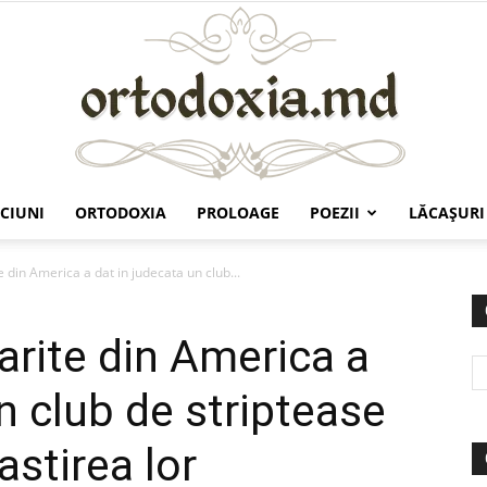
CIUNI
ORTODOXIA
PROLOAGE
POEZII
LĂCAŞURI
Ortodoxia.md
 din America a dat in judecata un club...
arite din America a
n club de striptease
stirea lor