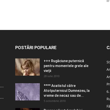
POSTĂRI POPULARE
C
+++ Rugăciune puternică
St
pentru momentele grele ale
Ar
vieţii
28 iulie 2010
Ar
Pr
**** Acatistul către
Atotputernicul Dumnezeu, la
6.
vreme de necaz sau de...
R
5 octombrie 2010
Fă