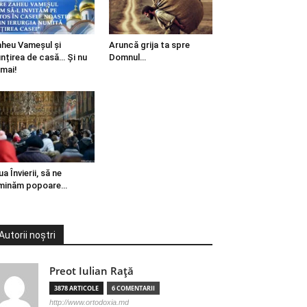
heu Vameșul și
Aruncă grija ta spre
ințirea de casă… Și nu
Domnul…
mai!
ua Învierii, să ne
minăm popoare…
Autorii noștri
Preot Iulian Raţă
3878 ARTICOLE
6 COMENTARII
http://www.ortodoxia.md