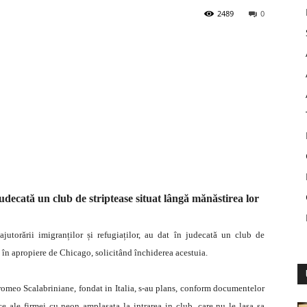
2489
0
udecată un club de striptease situat lângă mănăstirea lor
ajutorării imigranților și refugiaților, au dat în judecată un club de
, în apropiere de Chicago, solicitând închiderea acestuia.
rromeo Scalabriniane, fondat in Italia, s-au plans, conform documentelor
e ale firmei cu neon amplasata la intrarea in club, care nu le lasa sa