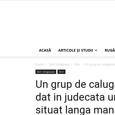
ACASĂ
ARTICOLE ŞI STUDII
RUGĂ
Acasă
Stiri religioase
Stiri
Un grup de calugarite
Stiri religioase
Stiri
Un grup de calug
dat in judecata u
situat langa mana