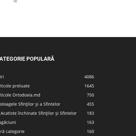
ATEGORIE POPULARĂ
iri
4086
ticole preluate
1645
ticole Ortodoxia.md
750
oloagele Sfinților și a Sfintelor
455
 Acatiste închinate Sfinților și Sfintelor
183
ugăciuni
163
ră categorie
160