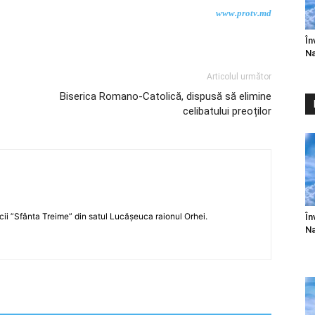
www.protv.md
În
Na
Articolul următor
Biserica Romano-Catolică, dispusă să elimine
celibatului preoților
icii ”Sfânta Treime” din satul Lucășeuca raionul Orhei.
În
Na