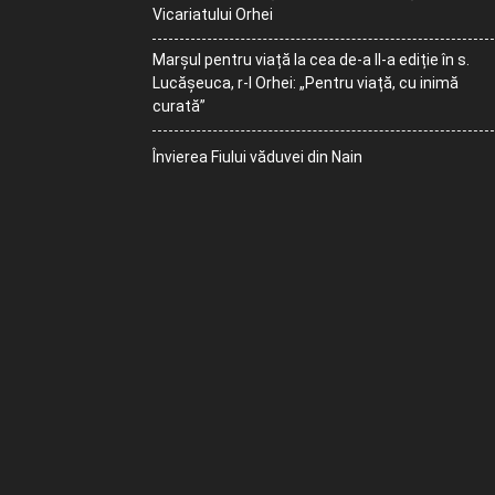
Vicariatului Orhei
Marșul pentru viață la cea de-a II-a ediție în s.
Lucășeuca, r-l Orhei: „Pentru viață, cu inimă
curată”
Învierea Fiului văduvei din Nain