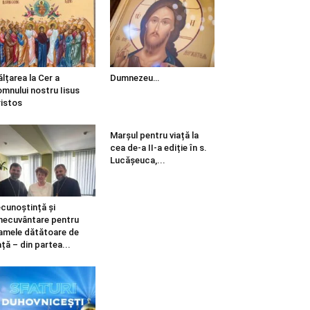
ălțarea la Cer a
Dumnezeu…
mnului nostru Iisus
istos
Marșul pentru viață la
cea de-a II-a ediție în s.
Lucășeuca,...
cunoștință și
necuvântare pentru
mele dătătoare de
ață – din partea...