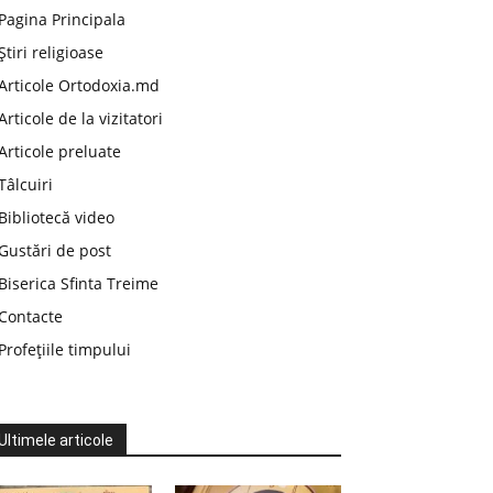
Pagina Principala
Știri religioase
Articole Ortodoxia.md
Articole de la vizitatori
Articole preluate
Tâlcuiri
Bibliotecă video
Gustări de post
Biserica Sfinta Treime
Contacte
Profețiile timpului
Ultimele articole