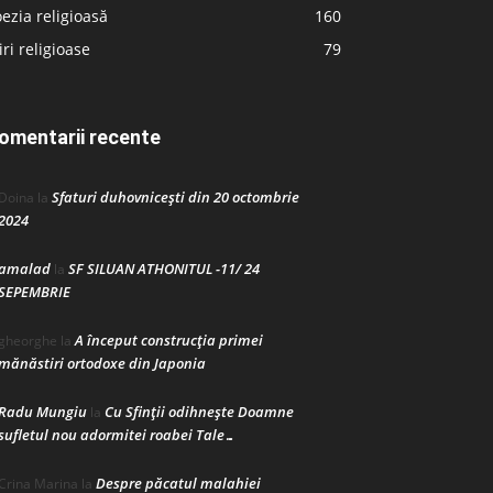
ezia religioasă
160
iri religioase
79
omentarii recente
Sfaturi duhovnicești din 20 octombrie
Doina
la
2024
amalad
SF SILUAN ATHONITUL -11/ 24
la
SEPEMBRIE
A început construcţia primei
gheorghe
la
mănăstiri ortodoxe din Japonia
Radu Mungiu
Cu Sfinții odihnește Doamne
la
sufletul nou adormitei roabei Tale…
Despre păcatul malahiei
Crina Marina
la