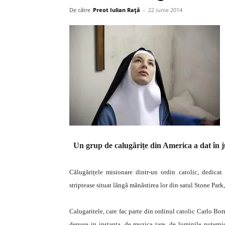
De către
Preot Iulian Raţă
-
22 iunie 2014
Un grup de calugărițe din America a dat în j
Călugărițele misionare dintr-un ordin catolic, dedicat 
striptease situat lângă mănăstirea lor din satul Stone Park
Calugaritele, care fac parte din ordinul catolic Carlo Bo
depuse in instanta, de muzica tare, de luminile puternic