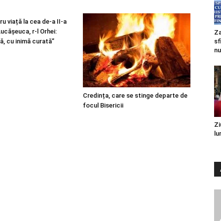
u viață la cea de-a II-a
 Lucășeuca, r-l Orhei:
Za
ă, cu inimă curată”
sf
nu
Credința, care se stinge departe de
focul Bisericii
Zi
lu