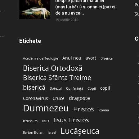
Despre păcatul malahiei
Po
(masturbării) şi onaniei (pazei
de a nu avea...
St
15 aprilie 2010
C
Etichete
Anul nou
avort
Academia de Teologie
Biserica
Biserica Ortodoxă
Biserica Sfânta Treime
biserică
copil
Botezul
Conferință
Copii
dragoste
Coronavirus
Cruce
Dumnezeu
Hristos
Icoana
Iisus Hristos
Ierusalim
Iisus
Lucășeuca
Ilarion Boian
Israel