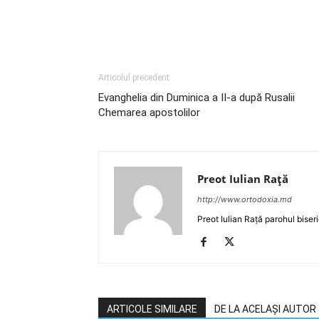
Articolul precedent
Evanghelia din Duminica a II-a după Rusalii
Chemarea apostolilor
Preot Iulian Raţă
http://www.ortodoxia.md
Preot Iulian Rață parohul biser
ARTICOLE SIMILARE
DE LA ACELAȘI AUTOR