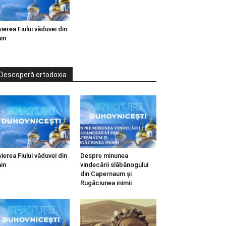
vierea Fiului văduvei din
in
Descoperă ortodoxia
vierea Fiului văduvei din
Despre minunea
in
vindecării slăbănogului
din Capernaum și
Rugăciunea inimii