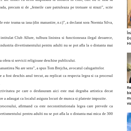
da, precum si de „femeile care patruleaza pe trotuare si strazi”, scrie
le este teama sa iasa (din manastire, n.r.)”, a declarat sora Noemia Silva,
În
 intitulat Club Allure, tulbura linistea si functioneaza ilegal deoarece,
Do
Hr
 industria divertismentului pentru adulti nu se pot afla la o distanta mai
 ofera si servicii religioase deschise publicului.
 manastirea Nu are sens”, a spus Tom Brejcha, avocatul calugaritelor.
re a fost deschis anul trecut, au replicat ca respecta legea si ca procesul
.
Re
ctivitatea pe care o desfasuram aici este mai degraba artistica decat
bi
ma
are a adaugat ca localul asigura locuri de munca si plateste impozite.
vi
procesului, afirmand ca este neconstitutionala legea care prevede ca
ivertismentului pentru adulti nu se pot afla la o distanta mai mica de 300