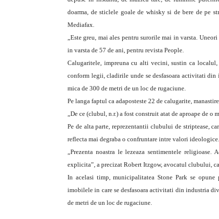
doarma, de sticlele goale de whisky si de bere de pe stra
Mediafax.
„Este greu, mai ales pentru surorile mai in varsta. Uneori 
in varsta de 57 de ani, pentru revista People.
Calugaritele, impreuna cu alti vecini, sustin ca localul,
conform legii, cladirile unde se desfasoara activitati din
mica de 300 de metri de un loc de rugaciune.
Pe langa faptul ca adaposteste 22 de calugarite, manastirea
„De ce (clubul, n.r.) a fost construit atat de aproape de o
Pe de alta parte, reprezentantii clubului de striptease, ca
reflecta mai degraba o confruntare intre valori ideologice
„Prezenta noastra le lezeaza sentimentele religioase. A
explicita”, a precizat Robert Itzgow, avocatul clubului, c
In acelasi timp, municipalitatea Stone Park se opune 
imobilele in care se desfasoara activitati din industria d
de metri de un loc de rugaciune.