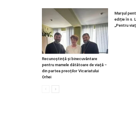
Marșul pentr
ediție în s.
„Pentru viaț
Recunoștință și binecuvântare
pentru mamele dătătoare de viață –
din partea preoților Vicariatului
Orhei