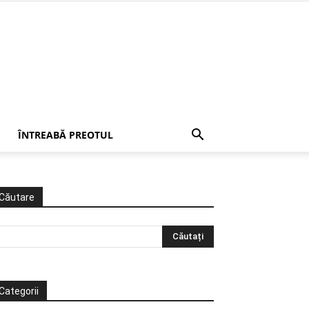
ÎNTREABĂ PREOTUL
Căutare
Categorii