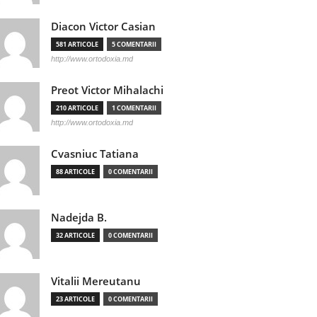
Diacon Victor Casian
581 ARTICOLE
5 COMENTARII
http://www.ortodoxia.md
Preot Victor Mihalachi
210 ARTICOLE
1 COMENTARII
http://www.ortodoxia.md
Cvasniuc Tatiana
88 ARTICOLE
0 COMENTARII
Nadejda B.
32 ARTICOLE
0 COMENTARII
Vitalii Mereutanu
23 ARTICOLE
0 COMENTARII