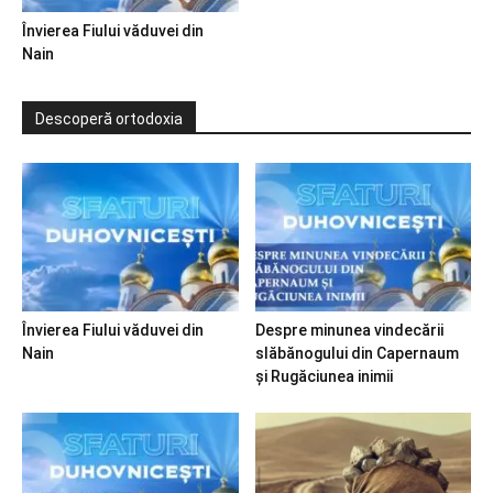
Învierea Fiului văduvei din
Nain
Descoperă ortodoxia
Învierea Fiului văduvei din
Despre minunea vindecării
Nain
slăbănogului din Capernaum
și Rugăciunea inimii