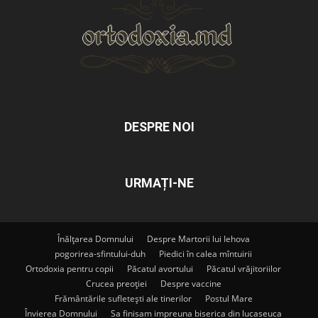
DESPRE NOI
URMAȚI-NE
Înălțarea Domnului
Despre Martorii lui Iehova
pogorirea-sfintului-duh
Piedici în calea mîntuirii
Ortodoxia pentru copii
Păcatul avortului
Păcatul vrăjitoriilor
Crucea preoției
Despre vaccine
Frământările sufletești ale tinerilor
Postul Mare
Învierea Domnului
Sa finisam impreuna biserica din lucaseuca