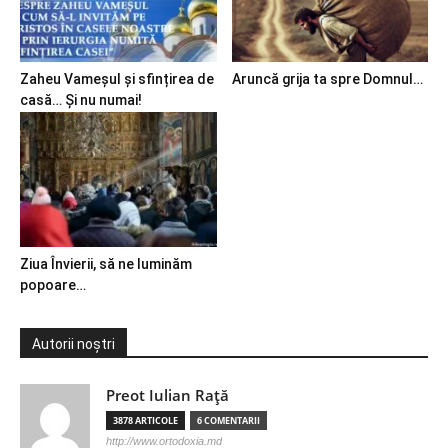
Zaheu Vameșul și sfințirea de
Aruncă grija ta spre Domnul…
casă… Și nu numai!
Ziua Învierii, să ne luminăm
popoare…
Autorii noștri
Preot Iulian Raţă
3878 ARTICOLE
6 COMENTARII
http://www.ortodoxia.md