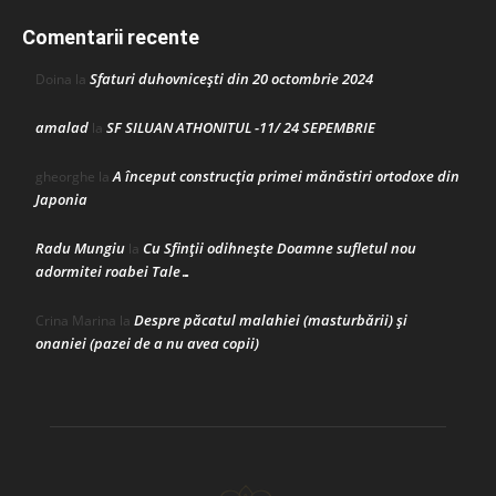
Comentarii recente
Sfaturi duhovnicești din 20 octombrie 2024
Doina
la
amalad
SF SILUAN ATHONITUL -11/ 24 SEPEMBRIE
la
A început construcţia primei mănăstiri ortodoxe din
gheorghe
la
Japonia
Radu Mungiu
Cu Sfinții odihnește Doamne sufletul nou
la
adormitei roabei Tale…
Despre păcatul malahiei (masturbării) şi
Crina Marina
la
onaniei (pazei de a nu avea copii)