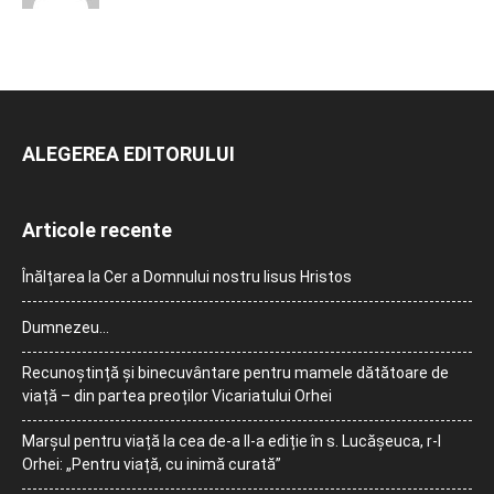
ALEGEREA EDITORULUI
Articole recente
Înălțarea la Cer a Domnului nostru Iisus Hristos
Dumnezeu…
Recunoștință și binecuvântare pentru mamele dătătoare de
viață – din partea preoților Vicariatului Orhei
Marșul pentru viață la cea de-a II-a ediție în s. Lucășeuca, r-l
Orhei: „Pentru viață, cu inimă curată”