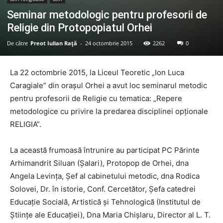
Seminar metodologic pentru profesorii de
Religie din Protopopiatul Orhei
De către
Preot Iulian Raţă
-
24 octombrie 2015
2262
0
La 22 octombrie 2015, la Liceul Teoretic „Ion Luca
Caragiale” din orașul Orhei a avut loc seminarul metodic
pentru profesorii de Religie cu tematica: „Repere
metodologice cu privire la predarea disciplinei opționale
RELIGIA”.
La această frumoasă întrunire au participat PC Părinte
Arhimandrit Siluan (Șalari), Protopop de Orhei, dna
Angela Levința, Șef al cabinetului metodic, dna Rodica
Solovei, Dr. în istorie, Conf. Cercetător, Șefa catedrei
Educație Socială, Artistică și Tehnologică (Institutul de
Științe ale Educației), Dna Maria Chișlaru, Director al L. T.