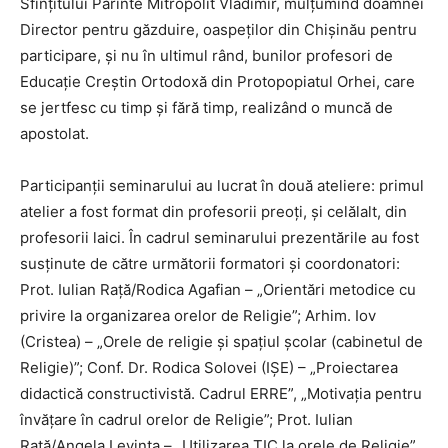
Sfințitului Părinte Mitropolit Vladimir, mulțumind doamnei
Director pentru găzduire, oaspeților din Chișinău pentru
participare, și nu în ultimul rând, bunilor profesori de
Educație Creștin Ortodoxă din Protopopiatul Orhei, care
se jertfesc cu timp și fără timp, realizând o muncă de
apostolat.
Participanții seminarului au lucrat în două ateliere: primul
atelier a fost format din profesorii preoți, și celălalt, din
profesorii laici. În cadrul seminarului prezentările au fost
susținute de către următorii formatori și coordonatori:
Prot. Iulian Rață/Rodica Agafian – „Orientări metodice cu
privire la organizarea orelor de Religie”; Arhim. Iov
(Cristea) – „Orele de religie și spațiul școlar (cabinetul de
Religie)”; Conf. Dr. Rodica Solovei (IȘE) – „Proiectarea
didactică constructivistă. Cadrul ERRE”, „Motivația pentru
învățare în cadrul orelor de Religie”; Prot. Iulian
Rață/Angela Levința – „Utilizarea TIC la orele de Religie”.