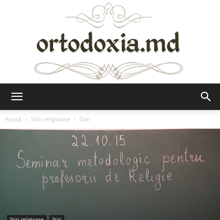
Ortodoxia.md
Acasă
Stiri religioase
Stiri
Stiri religioase
Stiri