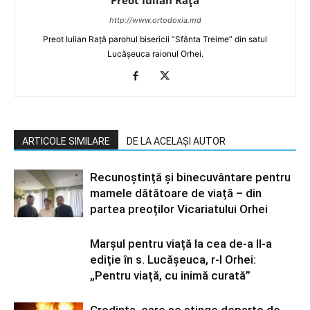
http://www.ortodoxia.md
Preot Iulian Rață parohul bisericii ”Sfânta Treime” din satul
Lucășeuca raionul Orhei.
ARTICOLE SIMILARE
DE LA ACELAȘI AUTOR
Recunoștință și binecuvântare pentru
mamele dătătoare de viață – din
partea preoților Vicariatului Orhei
Marșul pentru viață la cea de-a II-a
ediție în s. Lucășeuca, r-l Orhei:
„Pentru viață, cu inimă curată”
Credința, care se stinge departe de