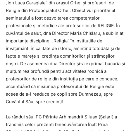
„Ion Luca Caragiale” din orașul Orhei și profesorii de
Religie din Protopopiatul Orhei. Obiectivul prioritar al
seminarului a fost dezvoltarea competențelor
profesionale și metodice ale profesorilor de RELIGIE. În
cuvântul de salut, dna Director Maria Chișlaru, a subliniat
importanța disciplinei „Religia” în instituțiile de
învățământ; în calitate de istoric, amintind totodată și de
faptele mărețe și credința domnitorilor și strămoșilor
noștri. De asemenea dna Director și-a exprimat bucuria și
mulțumirea profundă pentru activitatea rodnică a
profesorilor de religie din instituția pe care o conduce,
accentuând că misiunea profesorului de Religie este
aceea de a-l readuce pe copil spre Dumnezeu, spre
Cuvântul Său, spre credință.
La rândul său, PC Părinte Arhimandrit Siluan (Șalari) a
transmis celor prezenți binecuvântarea Înalt Prea