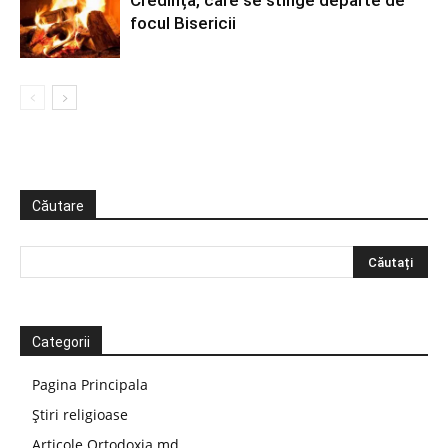
focul Bisericii
Căutare
Categorii
Pagina Principala
Știri religioase
Articole Ortodoxia.md