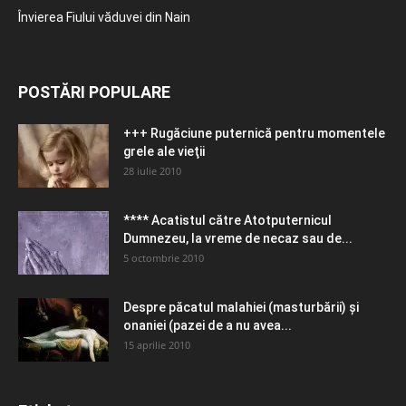
Învierea Fiului văduvei din Nain
POSTĂRI POPULARE
+++ Rugăciune puternică pentru momentele
grele ale vieţii
28 iulie 2010
**** Acatistul către Atotputernicul
Dumnezeu, la vreme de necaz sau de...
5 octombrie 2010
Despre păcatul malahiei (masturbării) şi
onaniei (pazei de a nu avea...
15 aprilie 2010