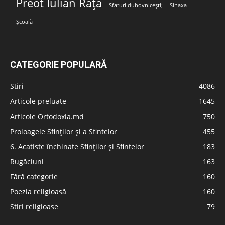
Preot Iulian Rață
Sfaturi duhovnicești;
Sinaxa
Școală
CATEGORIE POPULARĂ
Stiri
4086
Articole preluate
1645
Articole Ortodoxia.md
750
Proloagele Sfinților și a Sfintelor
455
6. Acatiste închinate Sfinților și Sfintelor
183
Rugăciuni
163
Fără categorie
160
Poezia religioasă
160
Stiri religioase
79