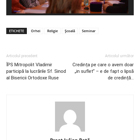
ETICHETE
Orhei
Religie
Școală
Seminar
Articolul precedent
Articolul următor
ÎPS Mitropolit Vladimir
Credința pe care o avem doar
participă la lucrările Sf. Sinod
„in suflet” – e de fapt o lipsă
al Bisericii Ortodoxe Ruse
de credință…
Preot Iulian Raţă