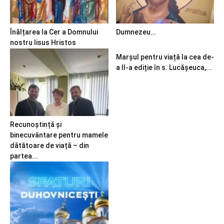
Înălțarea la Cer a Domnului
Dumnezeu…
nostru Iisus Hristos
Marșul pentru viață la cea de-
a II-a ediție în s. Lucășeuca,...
Recunoștință și
binecuvântare pentru mamele
dătătoare de viață – din
partea...