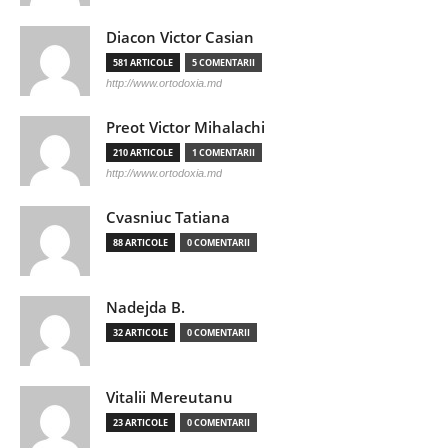
Diacon Victor Casian
581 ARTICOLE
5 COMENTARII
http://www.ortodoxia.md
Preot Victor Mihalachi
210 ARTICOLE
1 COMENTARII
http://www.ortodoxia.md
Cvasniuc Tatiana
88 ARTICOLE
0 COMENTARII
Nadejda B.
32 ARTICOLE
0 COMENTARII
Vitalii Mereutanu
23 ARTICOLE
0 COMENTARII