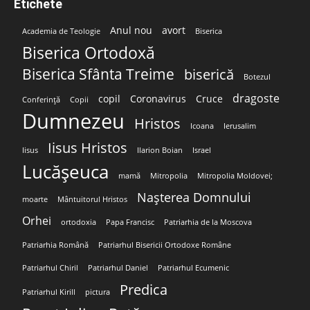
Etichete
Anul nou
avort
Academia de Teologie
Biserica
Biserica Ortodoxă
Biserica Sfânta Treime
biserică
Botezul
dragoste
copil
Coronavirus
Cruce
Conferință
Copii
Dumnezeu
Hristos
Icoana
Ierusalim
Iisus Hristos
Iisus
Ilarion Boian
Israel
Lucășeuca
mamă
Mitropolia
Mitropolia Moldovei;
Nașterea Domnului
moarte
Mântuitorul Hristos
Orhei
ortodoxia
Papa Francisc
Patriarhia de la Moscova
Patriarhia Română
Patriarhul Bisericii Ortodoxe Române
Patriarhul Chiril
Patriarhul Daniel
Patriarhul Ecumenic
Predica
Patriarhul Kirill
pictura