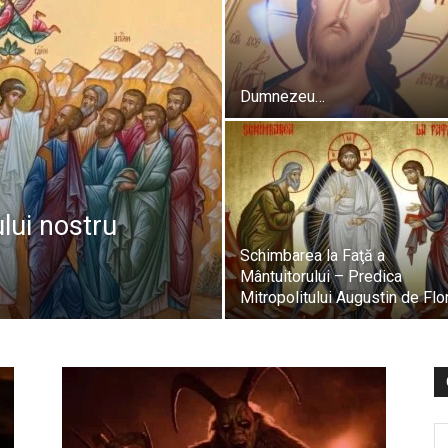
Dumnezeu…
lui nostru
Schimbarea la Faţă a
Mântuitorului – Predica
Mitropolitului Augustin de Flo