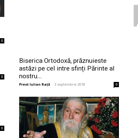
0
Biserica Ortodoxă, prăznuieste
astăzi pe cel intre sfinți Părinte al
nostru...
0
Preot Iulian Raţă
-
3 septembrie 2018
0
0