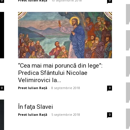
Preot Iulian Raţă
-
10 septembrie 2018
0
0
“Cea mai mai poruncă din lege”:
Predica Sfântului Nicolae
Velimirovici la...
Preot Iulian Raţă
-
8 septembrie 2018
0
0
În faţa Slavei
Preot Iulian Raţă
-
5 septembrie 2018
0