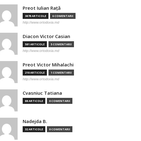
Preot Iulian Raţă
3878 ARTICOLE
6 COMENTARII
http://www.ortodoxia.md
Diacon Victor Casian
581 ARTICOLE
5 COMENTARII
http://www.ortodoxia.md
Preot Victor Mihalachi
210 ARTICOLE
1 COMENTARII
http://www.ortodoxia.md
Cvasniuc Tatiana
88 ARTICOLE
0 COMENTARII
Nadejda B.
32 ARTICOLE
0 COMENTARII