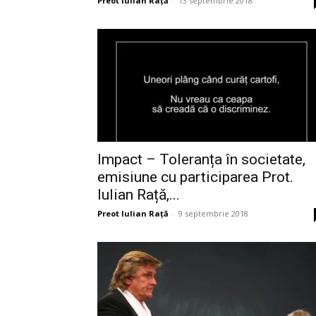
Preot Iulian Raţă
-
13 septembrie 2018
Impact – Toleranța în societate,
emisiune cu participarea Prot.
Iulian Rață,...
Preot Iulian Raţă
-
9 septembrie 2018