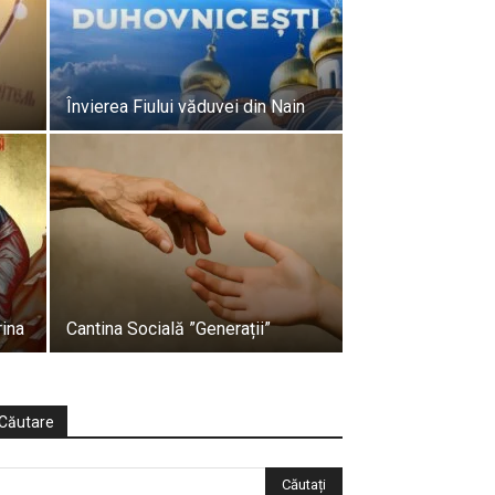
Învierea Fiului văduvei din Nain
rina
Cantina Socială ”Generații”
Căutare