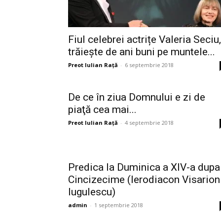
Fiul celebrei actrițe Valeria Seciu,
trăiește de ani buni pe muntele...
Preot Iulian Raţă
-
6 septembrie 2018
De ce în ziua Domnului e zi de
piaţă cea mai...
Preot Iulian Raţă
-
4 septembrie 2018
Predica la Duminica a XIV-a dupa
Cincizecime (Ierodiacon Visarion
Iugulescu)
admin
-
1 septembrie 2018