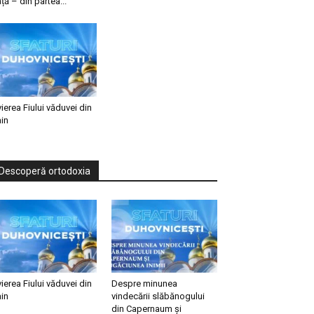
ață – din partea...
vierea Fiului văduvei din
in
Descoperă ortodoxia
vierea Fiului văduvei din
Despre minunea
in
vindecării slăbănogului
din Capernaum și