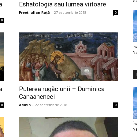
vi
a
Eshatologia sau lumea viitoare
Preot Iulian Raţă
-
27 septembrie 2018
0
0
În
Na
a
Puterea rugăciunii – Duminica
Canaanencei
admin
-
22 septembrie 2018
0
0
În
Na