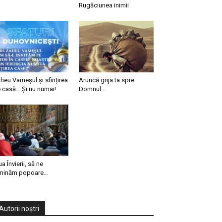
Rugăciunea inimii
heu Vameșul și sfințirea
Aruncă grija ta spre
 casă… Și nu numai!
Domnul…
ua Învierii, să ne
minăm popoare…
Autorii noștri