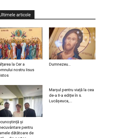
Ultimele articole
ălțarea la Cer a
Dumnezeu…
mnului nostru Iisus
istos
Marșul pentru viață la cea
de-a II-a ediție în s.
Lucășeuca,...
cunoștință și
necuvântare pentru
mele dătătoare de