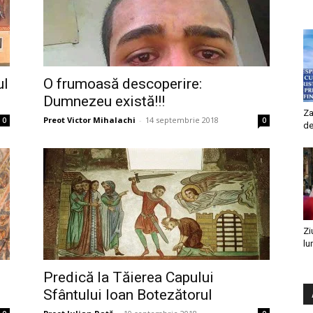
ul
O frumoasă descoperire:
Dumnezeu există!!!
Za
Preot Victor Mihalachi
-
14 septembrie 2018
0
0
de
Zi
lu
Predică la Tăierea Capului
Sfântului Ioan Botezătorul