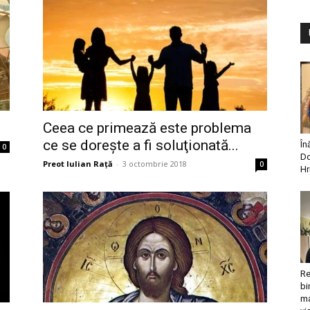
Ceea ce primează este problema
ce se doreşte a fi soluţionată...
În
0
Do
Preot Iulian Raţă
-
3 octombrie 2018
0
Hr
Re
bi
ma