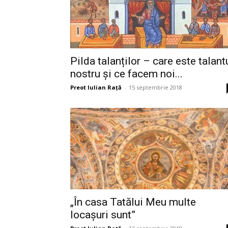
Pilda talanților – care este talant
nostru și ce facem noi...
Preot Iulian Raţă
-
15 septembrie 2018
„În casa Tatălui Meu multe
locaşuri sunt”