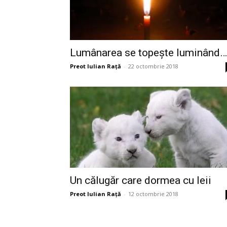
Lumânarea se topește luminând…
Preot Iulian Raţă
-
22 octombrie 2018
Un călugăr care dormea cu leii
Preot Iulian Raţă
-
12 octombrie 2018