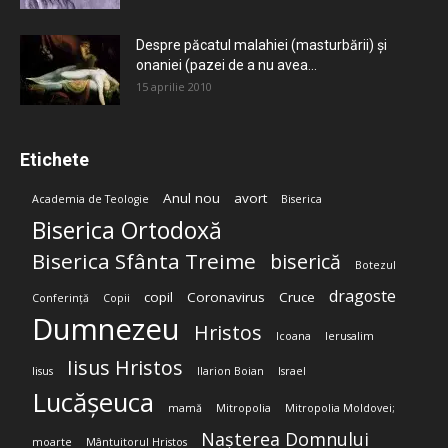
Despre păcatul malahiei (masturbării) şi
onaniei (pazei de a nu avea...
15 aprilie 2010
Etichete
Anul nou
avort
Academia de Teologie
Biserica
Biserica Ortodoxă
Biserica Sfânta Treime
biserică
Botezul
dragoste
copil
Coronavirus
Cruce
Conferință
Copii
Dumnezeu
Hristos
Icoana
Ierusalim
Iisus Hristos
Iisus
Ilarion Boian
Israel
Lucășeuca
mamă
Mitropolia
Mitropolia Moldovei;
Nașterea Domnului
moarte
Mântuitorul Hristos