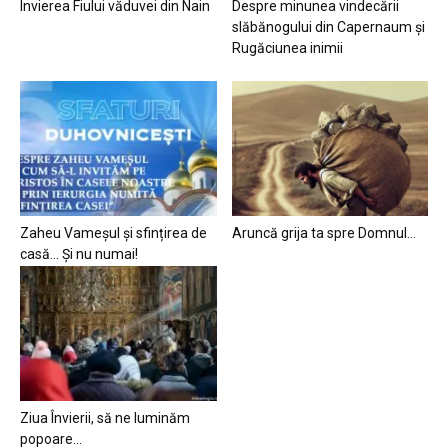
Învierea Fiului văduvei din Nain
Despre minunea vindecării
slăbănogului din Capernaum și
Rugăciunea inimii
Zaheu Vameșul și sfințirea de
Aruncă grija ta spre Domnul…
casă… Și nu numai!
Ziua Învierii, să ne luminăm
popoare…