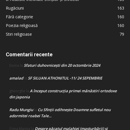
Rugăciuni
163
Fără categorie
160
Poezia religioasă
160
Stiri religioase
79
Comentarii recente
Sfaturi duhovnicești din 20 octombrie 2024
Doina
la
amalad
SF SILUAN ATHONITUL -11/ 24 SEPEMBRIE
la
A început construcţia primei mănăstiri ortodoxe
gheorghe
la
din Japonia
Radu Mungiu
Cu Sfinții odihnește Doamne sufletul nou
la
adormitei roabei Tale…
Despre păcatul malahiei (masturbării) şi
Crina Marina
la