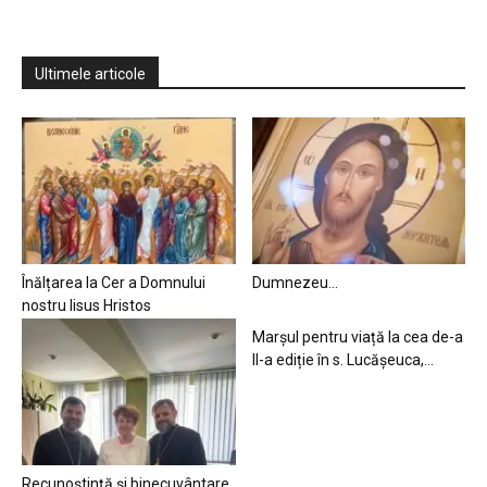
Ultimele articole
Înălțarea la Cer a Domnului
Dumnezeu…
nostru Iisus Hristos
Marșul pentru viață la cea de-a
II-a ediție în s. Lucășeuca,...
Recunoștință și binecuvântare