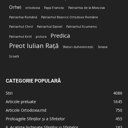
Orhei
ortodoxia
Papa Francisc
Patriarhia de la Moscova
Patriarhia Română
Patriarhul Bisericii Ortodoxe Române
Patriarhul Chiril
Patriarhul Daniel
Patriarhul Ecumenic
Predica
Patriarhul Kirill
pictura
Preot Iulian Rață
Sfaturi duhovnicești;
Sinaxa
Școală
CATEGORIE POPULARĂ
Stiri
4086
Articole preluate
1645
Articole Ortodoxia.md
750
Proloagele Sfinților și a Sfintelor
455
6. Acatiste închinate Sfinților și Sfintelor
183