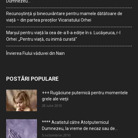
Dumnezeu…
Recunoștință și binecuvântare pentru mamele dătătoare de
viață – din partea preoților Vicariatului Orhei
Marșul pentru viață la cea de-a II-a ediție în s. Lucășeuca, r-l
Orhei: „Pentru viață, cu inimă curată”
Învierea Fiului văduvei din Nain
POSTĂRI POPULARE
+++ Rugăciune puternică pentru momentele
grele ale vieţii
28 iulie 2010
**** Acatistul către Atotputernicul
Dumnezeu, la vreme de necaz sau de...
5 octombrie 2010