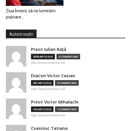
Ziua Învierii, să ne luminăm
popoare…
Autorii noștri
Preot Iulian Raţă
3878 ARTICOLE
6 COMENTARII
http://www.ortodoxia.md
Diacon Victor Casian
581 ARTICOLE
5 COMENTARII
http://www.ortodoxia.md
Preot Victor Mihalachi
210 ARTICOLE
1 COMENTARII
http://www.ortodoxia.md
Cvasniuc Tatiana