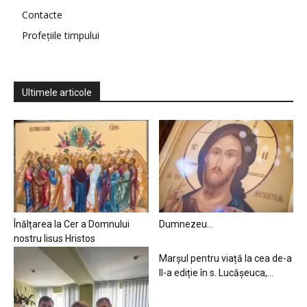
Contacte
Profețiile timpului
Ultimele articole
Înălțarea la Cer a Domnului
Dumnezeu…
nostru Iisus Hristos
Marșul pentru viață la cea de-a
II-a ediție în s. Lucășeuca,...