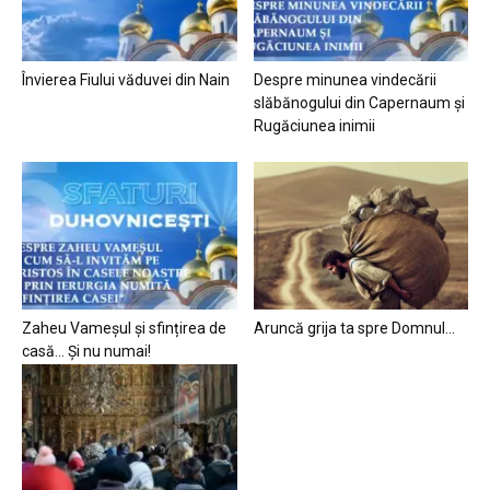
Învierea Fiului văduvei din Nain
Despre minunea vindecării
slăbănogului din Capernaum și
Rugăciunea inimii
Zaheu Vameșul și sfințirea de
Aruncă grija ta spre Domnul…
casă… Și nu numai!