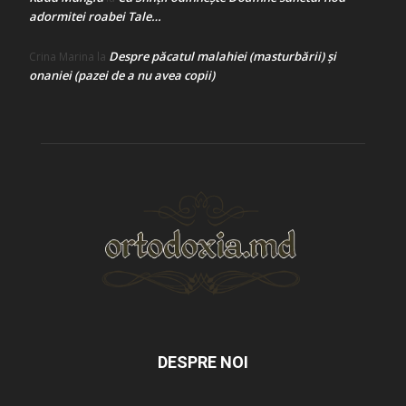
adormitei roabei Tale…
Despre păcatul malahiei (masturbării) şi
Crina Marina
la
onaniei (pazei de a nu avea copii)
DESPRE NOI