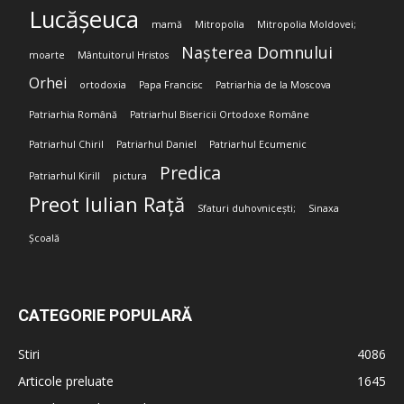
Lucășeuca
mamă
Mitropolia
Mitropolia Moldovei;
Nașterea Domnului
moarte
Mântuitorul Hristos
Orhei
ortodoxia
Papa Francisc
Patriarhia de la Moscova
Patriarhia Română
Patriarhul Bisericii Ortodoxe Române
Patriarhul Chiril
Patriarhul Daniel
Patriarhul Ecumenic
Predica
Patriarhul Kirill
pictura
Preot Iulian Rață
Sfaturi duhovnicești;
Sinaxa
Școală
CATEGORIE POPULARĂ
Stiri
4086
Articole preluate
1645