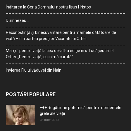
Înălțarea la Cer a Domnului nostru Iisus Hristos
Dumnezeu…
Recunoștință și binecuvântare pentru mamele dătătoare de
viață – din partea preoților Vicariatului Orhei
Marșul pentru viață la cea de-a II-a ediție în s. Lucășeuca, r-l
Orhei: „Pentru viață, cu inimă curată”
Învierea Fiului văduvei din Nain
POSTĂRI POPULARE
+++ Rugăciune puternică pentru momentele
grele ale vieţii
28 iulie 2010