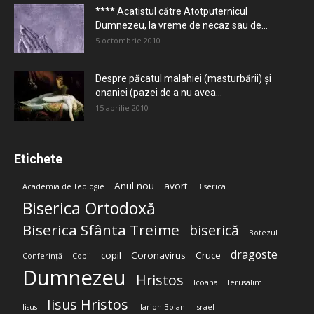
**** Acatistul către Atotputernicul
Dumnezeu, la vreme de necaz sau de...
5 octombrie 2010
Despre păcatul malahiei (masturbării) şi
onaniei (pazei de a nu avea...
15 aprilie 2010
Etichete
Anul nou
avort
Academia de Teologie
Biserica
Biserica Ortodoxă
Biserica Sfânta Treime
biserică
Botezul
dragoste
copil
Coronavirus
Cruce
Conferință
Copii
Dumnezeu
Hristos
Icoana
Ierusalim
Iisus Hristos
Iisus
Ilarion Boian
Israel