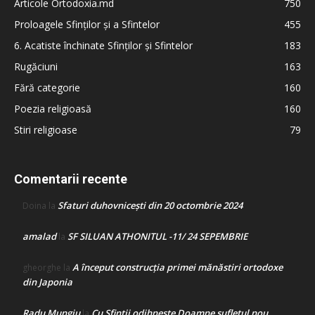
Articole Ortodoxia.md
750
Proloagele Sfinților și a Sfintelor
455
6. Acatiste închinate Sfinților și Sfintelor
183
Rugăciuni
163
Fără categorie
160
Poezia religioasă
160
Stiri religioase
79
Comentarii recente
Sfaturi duhovnicești din 20 octombrie 2024
Doina
la
amalad
SF SILUAN ATHONITUL -11/ 24 SEPEMBRIE
la
A început construcţia primei mănăstiri ortodoxe
gheorghe
la
din Japonia
Radu Mungiu
Cu Sfinții odihnește Doamne sufletul nou
la