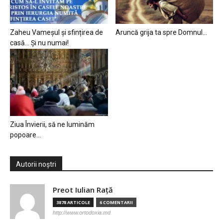
Zaheu Vameșul și sfințirea de
Aruncă grija ta spre Domnul…
casă… Și nu numai!
Ziua Învierii, să ne luminăm
popoare…
Autorii noștri
Preot Iulian Raţă
3878 ARTICOLE
6 COMENTARII
http://www.ortodoxia.md