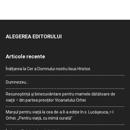
ALEGEREA EDITORULUI
Articole recente
Înălțarea la Cer a Domnului nostru Iisus Hristos
Dumnezeu…
Recunoștință și binecuvântare pentru mamele dătătoare de
viață – din partea preoților Vicariatului Orhei
Marșul pentru viață la cea de-a II-a ediție în s. Lucășeuca, r-l
Orhei: „Pentru viață, cu inimă curată”