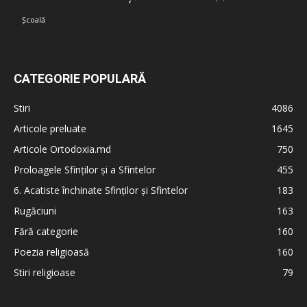
Școală
CATEGORIE POPULARĂ
Stiri
4086
Articole preluate
1645
Articole Ortodoxia.md
750
Proloagele Sfinților și a Sfintelor
455
6. Acatiste închinate Sfinților și Sfintelor
183
Rugăciuni
163
Fără categorie
160
Poezia religioasă
160
Stiri religioase
79