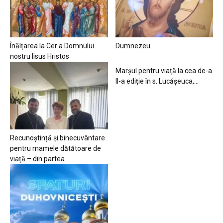
Înălțarea la Cer a Domnului
Dumnezeu…
nostru Iisus Hristos
Marșul pentru viață la cea de-a
II-a ediție în s. Lucășeuca,...
Recunoștință și binecuvântare
pentru mamele dătătoare de
viață – din partea...