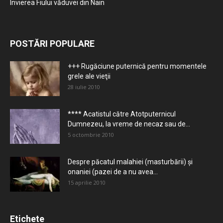
Învierea Fiului văduvei din Nain
POSTĂRI POPULARE
+++ Rugăciune puternică pentru momentele
grele ale vieţii
28 iulie 2010
**** Acatistul către Atotputernicul
Dumnezeu, la vreme de necaz sau de...
5 octombrie 2010
Despre păcatul malahiei (masturbării) şi
onaniei (pazei de a nu avea...
15 aprilie 2010
Etichete