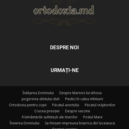
DESPRE NOI
URMAȚI-NE
Înălțarea Domnului
Despre Martorii lui Iehova
pogorirea-sfintului-duh
Piedici în calea mîntuirii
Ortodoxia pentru copii
Păcatul avortului
Păcatul vrăjitoriilor
Crucea preoției
Despre vaccine
Frământările sufletești ale tinerilor
Postul Mare
Învierea Domnului
Sa finisam impreuna biserica din lucaseuca