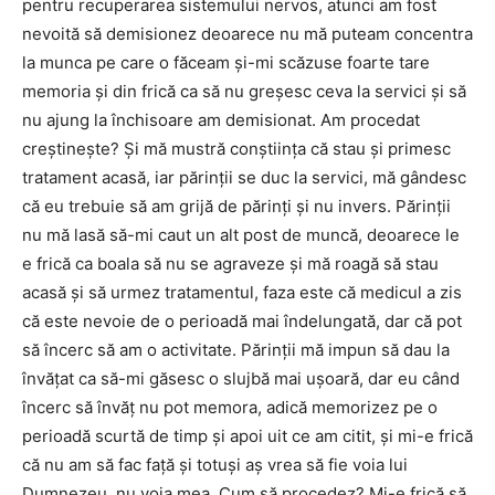
pentru recuperarea sistemului nervos, atunci am fost
nevoită să demisionez deoarece nu mă puteam concentra
la munca pe care o făceam și-mi scăzuse foarte tare
memoria și din frică ca să nu greșesc ceva la servici și să
nu ajung la închisoare am demisionat. Am procedat
creștinește? Și mă mustră conștiința că stau și primesc
tratament acasă, iar părinții se duc la servici, mă gândesc
că eu trebuie să am grijă de părinți și nu invers. Părinții
nu mă lasă să-mi caut un alt post de muncă, deoarece le
e frică ca boala să nu se agraveze și mă roagă să stau
acasă și să urmez tratamentul, faza este că medicul a zis
că este nevoie de o perioadă mai îndelungată, dar că pot
să încerc să am o activitate. Părinții mă impun să dau la
învățat ca să-mi găsesc o slujbă mai ușoară, dar eu când
încerc să învăț nu pot memora, adică memorizez pe o
perioadă scurtă de timp și apoi uit ce am citit, și mi-e frică
că nu am să fac față și totuși aș vrea să fie voia lui
Dumnezeu, nu voia mea. Cum să procedez? Mi-e frică să