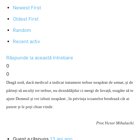
Newest First
Oldest First
Random
Recent activ
Răspunde la această întrebare
0
0
Dragă soră, dacă medicul a indicat tratament trebue neapărat de urmat, și de
părinți să asculți tot trebue, nu deznădăjdui ci mergi de învață, roagăte să te
ajute Domnul și vei izbuti neapărat , în privința icoanelor brodează cât ai
putere și le poți chiar vinde.
Prot.Victor Mihalachi
Guest
a răspuns
13 ani ago