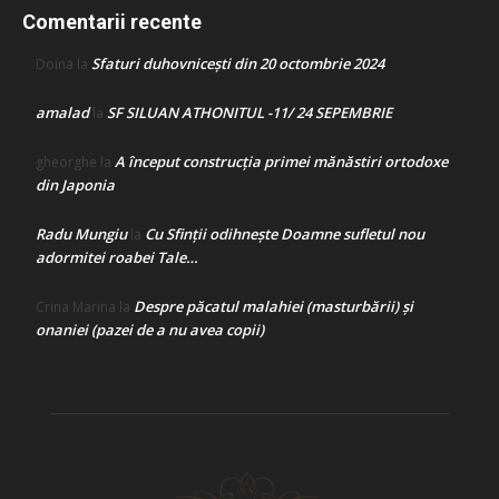
Comentarii recente
Sfaturi duhovnicești din 20 octombrie 2024
Doina
la
amalad
SF SILUAN ATHONITUL -11/ 24 SEPEMBRIE
la
A început construcţia primei mănăstiri ortodoxe
gheorghe
la
din Japonia
Radu Mungiu
Cu Sfinții odihnește Doamne sufletul nou
la
adormitei roabei Tale…
Despre păcatul malahiei (masturbării) şi
Crina Marina
la
onaniei (pazei de a nu avea copii)