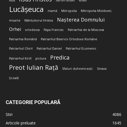
Iisus
Ilarion Boian
Israel
Lucășeuca
mamă
Mitropolia
Mitropolia Moldovei;
Nașterea Domnului
moarte
Mântuitorul Hristos
Orhei
ortodoxia
Papa Francisc
Patriarhia de la Moscova
Patriarhia Română
Patriarhul Bisericii Ortodoxe Române
Patriarhul Chiril
Patriarhul Daniel
Patriarhul Ecumenic
Predica
Patriarhul Kirill
pictura
Preot Iulian Rață
Sfaturi duhovnicești;
Sinaxa
Școală
CATEGORIE POPULARĂ
Stiri
4086
Articole preluate
1645