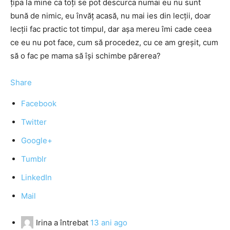
ţipa la mine ca toţi se pot descurca numai eu nu sunt
bună de nimic, eu învăţ acasă, nu mai ies din lecţii, doar
lecţii fac practic tot timpul, dar aşa mereu îmi cade ceea
ce eu nu pot face, cum să procedez, cu ce am greşit, cum
să o fac pe mama să îşi schimbe părerea?
Share
Facebook
Twitter
Google+
Tumblr
LinkedIn
Mail
Irina
a întrebat
13 ani ago