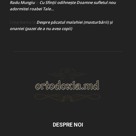
Radu Mungiu
Cu Sfinții odihnește Doamne sufletul nou
la
adormitei roabei Tale…
Despre păcatul malahiei (masturbării) şi
Crina Marina
la
onaniei (pazei de a nu avea copii)
DESPRE NOI