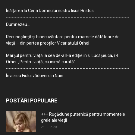
Înălțarea la Cer a Domnului nostru Iisus Hristos
Dumnezeu…
Recunoștință și binecuvântare pentru mamele dătătoare de
viață – din partea preoților Vicariatului Orhei
Marșul pentru viață la cea de-a II-a ediție în s. Lucășeuca, r-l
Orhei: „Pentru viață, cu inimă curată”
Învierea Fiului văduvei din Nain
POSTĂRI POPULARE
+++ Rugăciune puternică pentru momentele
grele ale vieţii
28 iulie 2010