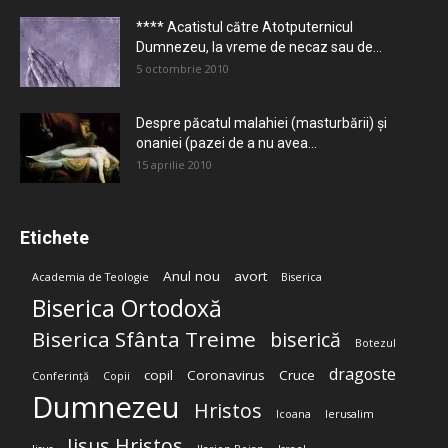
**** Acatistul către Atotputernicul
Dumnezeu, la vreme de necaz sau de...
5 octombrie 2010
Despre păcatul malahiei (masturbării) şi
onaniei (pazei de a nu avea...
15 aprilie 2010
Etichete
Anul nou
avort
Academia de Teologie
Biserica
Biserica Ortodoxă
Biserica Sfânta Treime
biserică
Botezul
dragoste
copil
Coronavirus
Cruce
Conferință
Copii
Dumnezeu
Hristos
Icoana
Ierusalim
Iisus Hristos