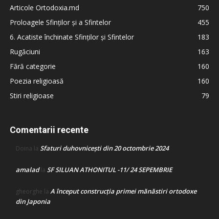
Articole Ortodoxia.md
750
Proloagele Sfinților și a Sfintelor
455
6. Acatiste închinate Sfinților și Sfintelor
183
Rugăciuni
163
Fără categorie
160
Poezia religioasă
160
Stiri religioase
79
Comentarii recente
Sfaturi duhovnicești din 20 octombrie 2024
Doina
la
amalad
SF SILUAN ATHONITUL -11/ 24 SEPEMBRIE
la
A început construcţia primei mănăstiri ortodoxe
gheorghe
la
din Japonia