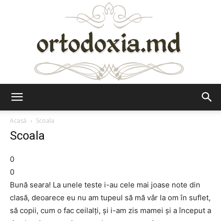
Ortodoxia.md
Acasă
Scoala
Scoala
0
0
Bună seara! La unele teste i-au cele mai joase note din
clasă, deoarece eu nu am tupeul să mă vâr la om în suflet,
să copii, cum o fac ceilalţi, şi i-am zis mamei şi a început a