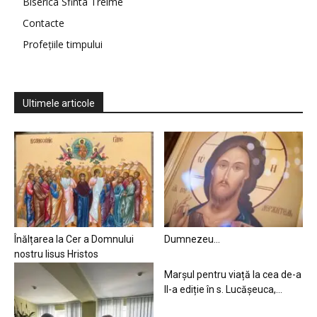
Biserica Sfinta Treime
Contacte
Profețiile timpului
Ultimele articole
Înălțarea la Cer a Domnului
Dumnezeu…
nostru Iisus Hristos
Marșul pentru viață la cea de-a
II-a ediție în s. Lucășeuca,...