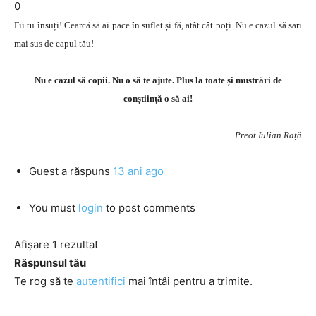
0
Fii tu însuți! Cearcă să ai pace în suflet și fă, atât cât poți. Nu e cazul să sari
mai sus de capul tău!
Nu e cazul să copii. Nu o să te ajute. Plus la toate și mustrări de
conștiință o să ai!
Preot Iulian Rață
Guest
a răspuns
13 ani ago
You must
login
to post comments
Afișare 1 rezultat
Răspunsul tău
Te rog să te
autentifici
mai întâi pentru a trimite.