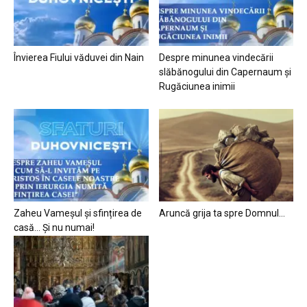
Învierea Fiului văduvei din Nain
Despre minunea vindecării
slăbănogului din Capernaum și
Rugăciunea inimii
Zaheu Vameșul și sfințirea de
Aruncă grija ta spre Domnul…
casă… Și nu numai!