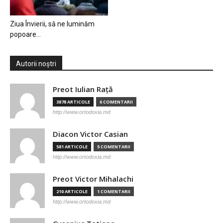
Ziua Învierii, să ne luminăm
popoare…
Autorii noștri
Preot Iulian Raţă
3878 ARTICOLE
6 COMENTARII
http://www.ortodoxia.md
Diacon Victor Casian
581 ARTICOLE
5 COMENTARII
http://www.ortodoxia.md
Preot Victor Mihalachi
210 ARTICOLE
1 COMENTARII
http://www.ortodoxia.md