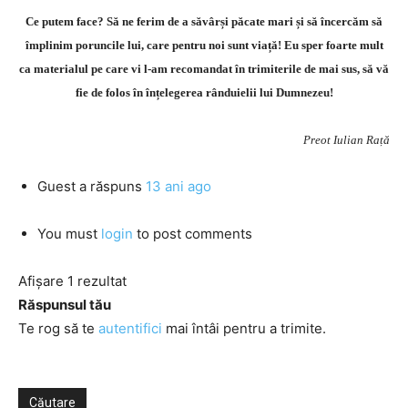
Ce putem face? Să ne ferim de a săvârși păcate mari și să încercăm să
împlinim poruncile lui, care pentru noi sunt viață! Eu sper foarte mult
ca materialul pe care vi l-am recomandat în trimiterile de mai sus, să vă
fie de folos în înțelegerea rânduielii lui Dumnezeu!
Preot Iulian Rață
Guest
a răspuns
13 ani ago
You must
login
to post comments
Afișare 1 rezultat
Răspunsul tău
Te rog să te
autentifici
mai întâi pentru a trimite.
Căutare