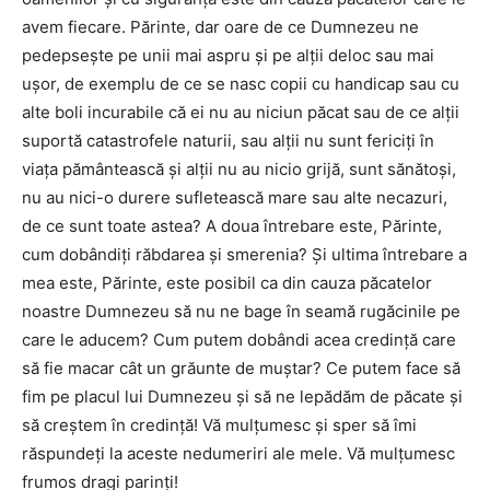
avem fiecare. Părinte, dar oare de ce Dumnezeu ne
pedepseşte pe unii mai aspru şi pe alţii deloc sau mai
uşor, de exemplu de ce se nasc copii cu handicap sau cu
alte boli incurabile că ei nu au niciun păcat sau de ce alţii
suportă catastrofele naturii, sau alţii nu sunt fericiţi în
viaţa pământească şi alţii nu au nicio grijă, sunt sănătoşi,
nu au nici-o durere sufletească mare sau alte necazuri,
de ce sunt toate astea? A doua întrebare este, Părinte,
cum dobândiţi răbdarea şi smerenia? Şi ultima întrebare a
mea este, Părinte, este posibil ca din cauza păcatelor
noastre Dumnezeu să nu ne bage în seamă rugăcinile pe
care le aducem? Cum putem dobândi acea credinţă care
să fie macar cât un grăunte de muştar? Ce putem face să
fim pe placul lui Dumnezeu şi să ne lepădăm de păcate şi
să creştem în credinţă! Vă mulţumesc şi sper să îmi
răspundeţi la aceste nedumeriri ale mele. Vă mulţumesc
frumos dragi parinţi!