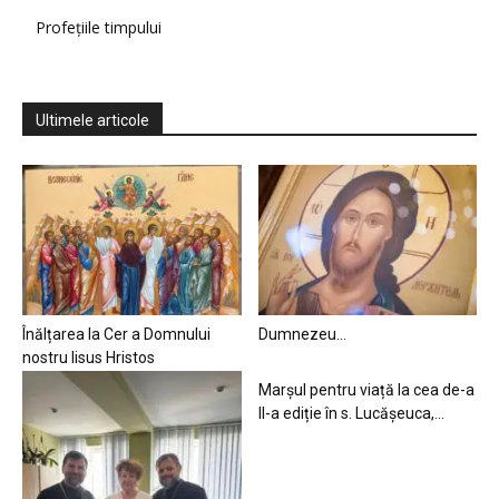
Profețiile timpului
Ultimele articole
Înălțarea la Cer a Domnului
Dumnezeu…
nostru Iisus Hristos
Marșul pentru viață la cea de-a
II-a ediție în s. Lucășeuca,...