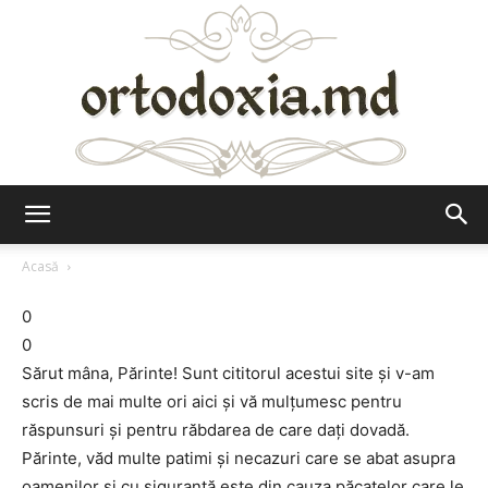
Ortodoxia.md
Acasă
0
0
Sărut mâna, Părinte! Sunt cititorul acestui site şi v-am
scris de mai multe ori aici şi vă mulţumesc pentru
răspunsuri şi pentru răbdarea de care daţi dovadă.
Părinte, văd multe patimi şi necazuri care se abat asupra
oamenilor şi cu siguranţă este din cauza păcatelor care le