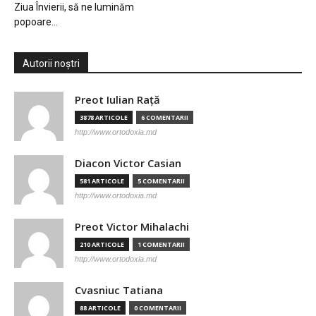
Ziua Învierii, să ne luminăm
popoare…
Autorii noștri
Preot Iulian Raţă
3878 ARTICOLE
6 COMENTARII
http://www.ortodoxia.md
Diacon Victor Casian
581 ARTICOLE
5 COMENTARII
http://www.ortodoxia.md
Preot Victor Mihalachi
210 ARTICOLE
1 COMENTARII
http://www.ortodoxia.md
Cvasniuc Tatiana
88 ARTICOLE
0 COMENTARII