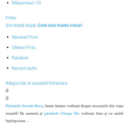
Răspunsuri (1)
Filter
Sortează după:
Cele mai multe voturi
Newest First
Oldest First
Random
Recent activ
Răspunde la această întrebare
0
0
Părintele Arsenie Boca
, foarte frumos vorbește despre necazurile din viața
noastră! De asemeni și
părintele Cleopa Ilie
vorbește bine și cu multă
înțelepciune…