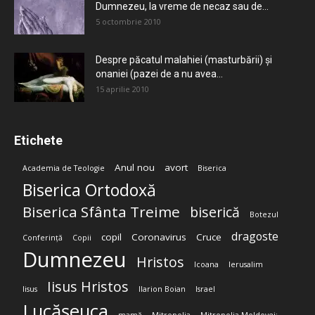
Dumnezeu, la vreme de necaz sau de...
5 octombrie 2010
Despre păcatul malahiei (masturbării) şi
onaniei (pazei de a nu avea...
15 aprilie 2010
Etichete
Anul nou
avort
Academia de Teologie
Biserica
Biserica Ortodoxă
Biserica Sfânta Treime
biserică
Botezul
dragoste
copil
Coronavirus
Cruce
Conferință
Copii
Dumnezeu
Hristos
Icoana
Ierusalim
Iisus Hristos
Iisus
Ilarion Boian
Israel
Lucășeuca