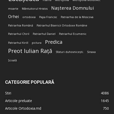
mamă
Mitropolia
Mitropolia Moldovei;
Nașterea Domnului
moarte
Mântuitorul Hristos
Orhei
ortodoxia
Papa Francisc
Patriarhia de la Moscova
Patriarhia Română
Patriarhul Bisericii Ortodoxe Române
Patriarhul Chiril
Patriarhul Daniel
Patriarhul Ecumenic
Predica
Patriarhul Kirill
pictura
Preot Iulian Rață
Sfaturi duhovnicești;
Sinaxa
Școală
CATEGORIE POPULARĂ
Stiri
4086
Articole preluate
1645
Articole Ortodoxia.md
750