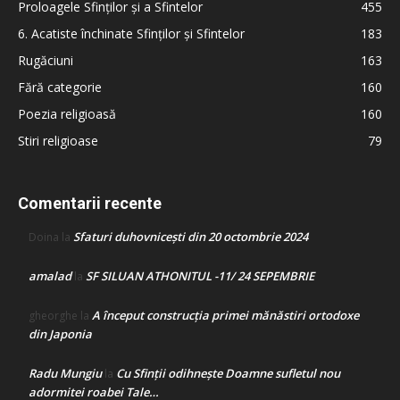
Proloagele Sfinților și a Sfintelor
455
6. Acatiste închinate Sfinților și Sfintelor
183
Rugăciuni
163
Fără categorie
160
Poezia religioasă
160
Stiri religioase
79
Comentarii recente
Sfaturi duhovnicești din 20 octombrie 2024
Doina
la
amalad
SF SILUAN ATHONITUL -11/ 24 SEPEMBRIE
la
A început construcţia primei mănăstiri ortodoxe
gheorghe
la
din Japonia
Radu Mungiu
Cu Sfinții odihnește Doamne sufletul nou
la
adormitei roabei Tale…