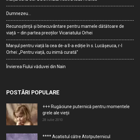
Dumnezeu…
Recunoștință și binecuvântare pentru mamele dătătoare de
viață – din partea preoților Vicariatului Orhei
Marșul pentru viață la cea de-a II-a ediție în s. Lucășeuca, r-l
Orhei: „Pentru viață, cu inimă curată”
Învierea Fiului văduvei din Nain
POSTĂRI POPULARE
+++ Rugăciune puternică pentru momentele
grele ale vieţii
28 iulie 2010
**** Acatistul către Atotputernicul