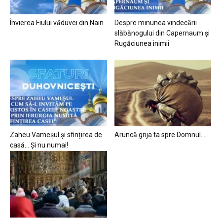
Învierea Fiului văduvei din Nain
Despre minunea vindecării
slăbănogului din Capernaum și
Rugăciunea inimii
Zaheu Vameșul și sfințirea de
Aruncă grija ta spre Domnul…
casă… Și nu numai!