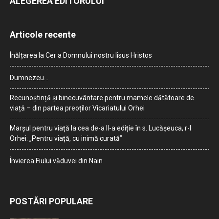
ALEGEREA EDITORULUI
Articole recente
Înălțarea la Cer a Domnului nostru Iisus Hristos
Dumnezeu…
Recunoștință și binecuvântare pentru mamele dătătoare de
viață – din partea preoților Vicariatului Orhei
Marșul pentru viață la cea de-a II-a ediție în s. Lucășeuca, r-l
Orhei: „Pentru viață, cu inimă curată”
Învierea Fiului văduvei din Nain
POSTĂRI POPULARE