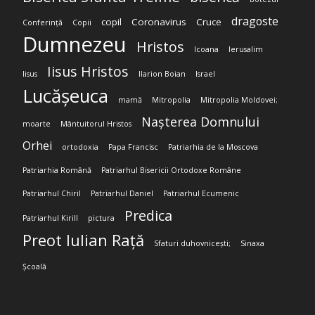
dragoste
copil
Coronavirus
Cruce
Conferință
Copii
Dumnezeu
Hristos
Icoana
Ierusalim
Iisus Hristos
Iisus
Ilarion Boian
Israel
Lucășeuca
mamă
Mitropolia
Mitropolia Moldovei;
Nașterea Domnului
moarte
Mântuitorul Hristos
Orhei
ortodoxia
Papa Francisc
Patriarhia de la Moscova
Patriarhia Română
Patriarhul Bisericii Ortodoxe Române
Patriarhul Chiril
Patriarhul Daniel
Patriarhul Ecumenic
Predica
Patriarhul Kirill
pictura
Preot Iulian Rață
Sfaturi duhovnicești;
Sinaxa
Școală