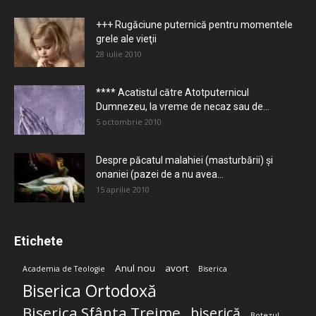
+++ Rugăciune puternică pentru momentele
grele ale vieţii
28 iulie 2010
**** Acatistul către Atotputernicul
Dumnezeu, la vreme de necaz sau de...
5 octombrie 2010
Despre păcatul malahiei (masturbării) şi
onaniei (pazei de a nu avea...
15 aprilie 2010
Etichete
Anul nou
avort
Academia de Teologie
Biserica
Biserica Ortodoxă
Biserica Sfânta Treime
biserică
Botezul