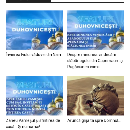
Învierea Fiului văduvei din Nain
Despre minunea vindecării
slăbănogului din Capernaum și
Rugăciunea inimii
Zaheu Vameșul și sfințirea de
Aruncă grija ta spre Domnul…
casă… Și nu numai!