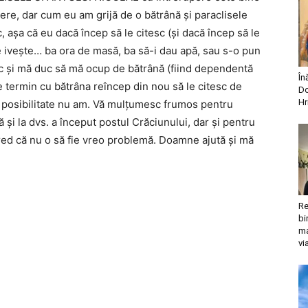
pere, dar cum eu am grijă de o bătrână și paraclisele
c, așa că eu dacă încep să le citesc (și dacă încep să le
 se ivește… ba ora de masă, ba să-i dau apă, sau s-o pun
sc și mă duc să mă ocup de bătrână (fiind dependentă
În
 termin cu bătrâna reîncep din nou să le citesc de
Do
Hr
ă posibilitate nu am. Vă mulțumesc frumos pentru
 și la dvs. a început postul Crăciunului, dar și pentru
cred că nu o să fie vreo problemă. Doamne ajută și mă
Re
bi
ma
vi