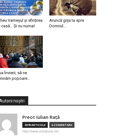
heu Vameșul și sfințirea
Aruncă grija ta spre
 casă… Și nu numai!
Domnul…
ua Învierii, să ne
minăm popoare…
Autorii noștri
Preot Iulian Raţă
3878 ARTICOLE
6 COMENTARII
http://www.ortodoxia.md