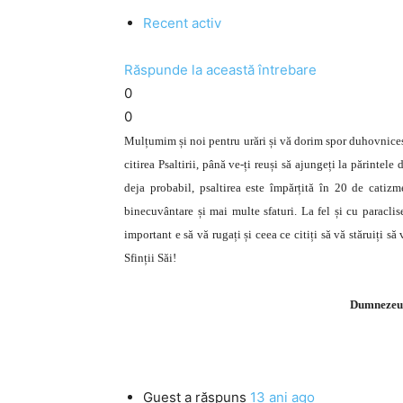
Recent activ
Răspunde la această întrebare
0
0
Mulțumim și noi pentru urări și vă dorim spor duhovnicesc
citirea Psaltirii, până ve-ți reuși să ajungeți la părintel
deja probabil, psaltirea este împărțită în 20 de catizm
binecuvântare și mai multe sfaturi. La fel și cu paraclis
important e să vă rugați și ceea ce citiți să vă stăruiți
Sfinții Săi!
Dumnezeu s
Guest
a răspuns
13 ani ago