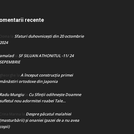
omentarii recente
Sfaturi duhovnicești din 20 octombrie
Doina
la
2024
amalad
SF SILUAN ATHONITUL -11/ 24
la
SEPEMBRIE
A început construcţia primei
gheorghe
la
mănăstiri ortodoxe din Japonia
Radu Mungiu
Cu Sfinții odihnește Doamne
la
sufletul nou adormitei roabei Tale…
Despre păcatul malahiei
Crina Marina
la
(masturbării) şi onaniei (pazei de a nu avea
copii)