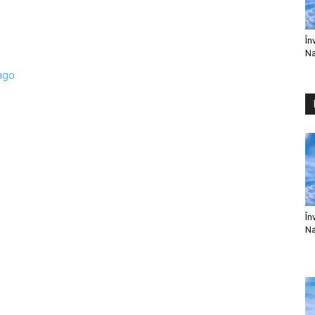
În
Na
ago
În
Na