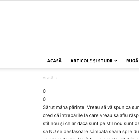
ACASĂ
ARTICOLE ŞI STUDII
RUGĂ
Acasă
0
0
Sărut mâna părinte. Vreau să vă spun că sun
cred că întrebările la care vreau să aflu răs
stil nou și chiar dacă sunt pe stil nou sunt 
să NU se desfășoare sâmbăta seara spre dumi