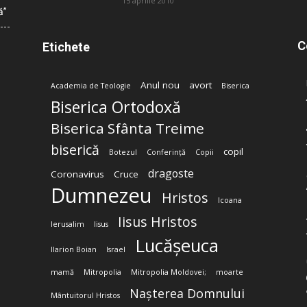
15 aprilie 2010
ă”
C
Etichete
Anul nou
avort
Academia de Teologie
Biserica
Biserica Ortodoxă
Biserica Sfânta Treime
biserică
copil
Botezul
Conferință
Copii
dragoste
Coronavirus
Cruce
Dumnezeu
Hristos
Icoana
Iisus Hristos
Ierusalim
Iisus
Lucășeuca
Ilarion Boian
Israel
mamă
Mitropolia
Mitropolia Moldovei;
moarte
Nașterea Domnului
Mântuitorul Hristos