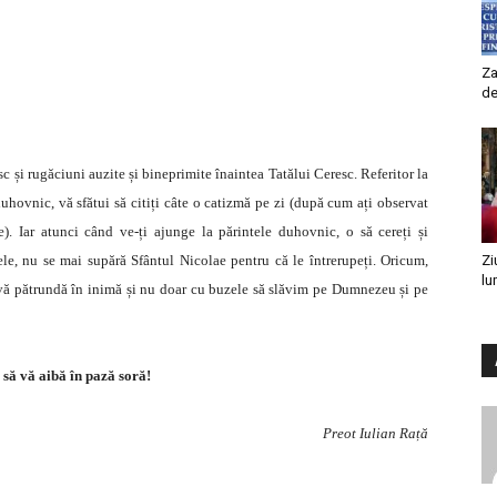
Za
de
 și rugăciuni auzite și bineprimite înaintea Tatălui Ceresc. Referitor la
e duhovnic, vă sfătui să citiți câte o catizmă pe zi (după cum ați observat
e). Iar atunci când ve-ți ajunge la părintele duhovnic, o să cereți și
ele, nu se mai supără Sfântul Nicolae pentru că le întrerupeți. Oricum,
Zi
lu
 să vă pătrundă în inimă și nu doar cu buzele să slăvim pe Dumnezeu și pe
ă vă aibă în pază soră!
Preot Iulian Rață