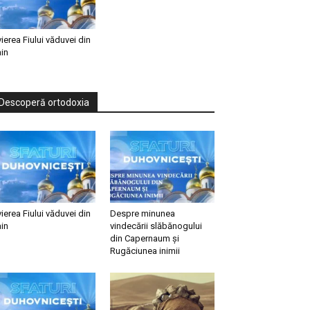
vierea Fiului văduvei din
in
Descoperă ortodoxia
vierea Fiului văduvei din
Despre minunea
in
vindecării slăbănogului
din Capernaum și
Rugăciunea inimii