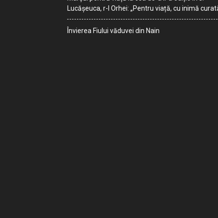
Lucășeuca, r-l Orhei: „Pentru viață, cu inimă curat
Învierea Fiului văduvei din Nain