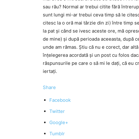
sau rău? Normal ar trebui citite fără întreru
sunt lungi mi-ar trebui ceva timp să le cites
citesc la o oră mai târzie din zi) între timp
la pat și când se ivesc aceste ore, mă opre
de mine) și după perioada aceeasta, după ce
unde am rămas. Știu că nu e corect, dar alt
înțelegerea acordată și un post cu folos dacă
răspunsurile pe care o să mi le dați, că eu 
iertați.
Share
Facebook
Twitter
Google+
Tumblr