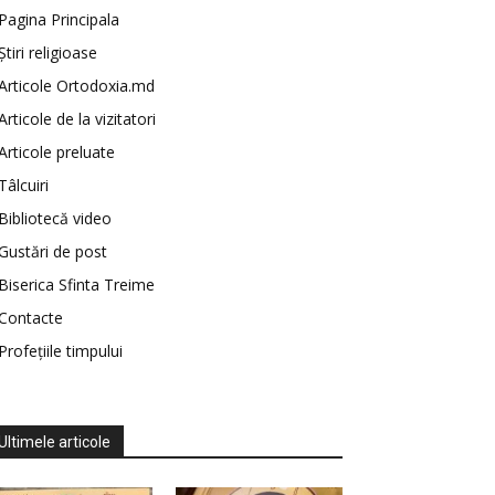
Pagina Principala
Știri religioase
Articole Ortodoxia.md
Articole de la vizitatori
Articole preluate
Tâlcuiri
Bibliotecă video
Gustări de post
Biserica Sfinta Treime
Contacte
Profețiile timpului
Ultimele articole