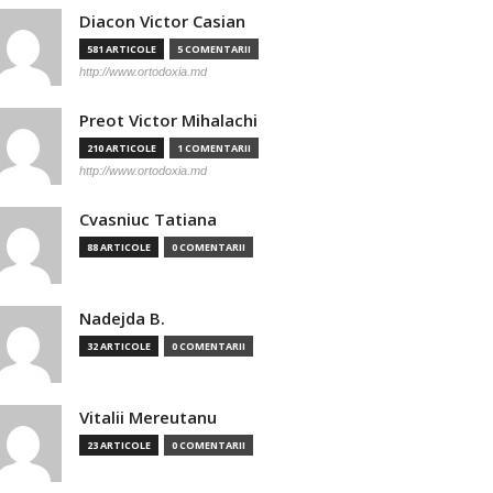
Diacon Victor Casian
581 ARTICOLE
5 COMENTARII
http://www.ortodoxia.md
Preot Victor Mihalachi
210 ARTICOLE
1 COMENTARII
http://www.ortodoxia.md
Cvasniuc Tatiana
88 ARTICOLE
0 COMENTARII
Nadejda B.
32 ARTICOLE
0 COMENTARII
Vitalii Mereutanu
23 ARTICOLE
0 COMENTARII