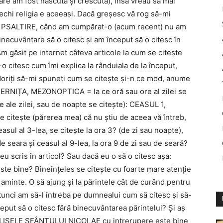
 care am fost născută și crescută), însă vreau să mai
echi religia e aceeași. Dacă greșesc vă rog să-mi
din PSALTIRE, când am cumpărat-o (acum recent) nu am
binecuvântare să o citesc și am început să o citesc în
Am găsit pe internet câteva articole la cum se citește
o citesc cum îmi explica la rânduiala de la început,
doriți să-mi spuneți cum se citește și-n ce mod, anume
RNIȚA, MEZONOPTICA = la ce oră sau ore al zilei se
re ale zilei, sau de noapte se citește): CEASUL 1,
se citește (părerea mea) că nu știu de aceea vă întreb,
asul al 3-lea, se citește la ora 3? (de zi sau noapte),
de seara și ceasul al 9-lea, la ora 9 de zi sau de seară?
u scris în articol? Sau dacă eu o să o citesc așa:
este bine? Bineînțeles se citește cu foarte mare atenție
e aminte. O să ajung și la părintele cât de curând pentru
tunci am să-l întreba pe dumnealui cum să citesc și să-
put să o citesc fără binecuvântarea părintelui? Și aș
CLISELE SFÂNTULUI NICOLAE cu intrerupere este bine