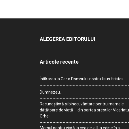
ALEGEREA EDITORULUI
Articole recente
Înălțarea la Cer a Domnului nostru Iisus Hristos
Dumnezeu…
Recunoștință și binecuvântare pentru mamele
dătătoare de viață – din partea preoților Vicariatu
Orhei
Marșul pentru viață la cea de-a II-a ediție în s.