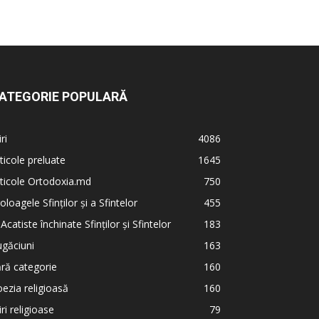
ATEGORIE POPULARĂ
iri
4086
ticole preluate
1645
ticole Ortodoxia.md
750
oloagele Sfinților și a Sfintelor
455
 Acatiste închinate Sfinților și Sfintelor
183
găciuni
163
ră categorie
160
ezia religioasă
160
iri religioase
79