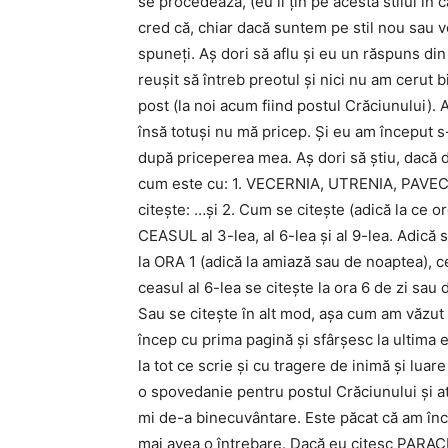
se procedează, (eu îl țin pe acesta stilul în
cred că, chiar dacă suntem pe stil nou sau v
spuneți. Aș dori să aflu și eu un răspuns 
reușit să întreb preotul și nici nu am cerut 
post (la noi acum fiind postul Crăciunului). 
însă totuși nu mă pricep. Și eu am început s-
după priceperea mea. Aș dori să știu, dacă 
cum este cu: 1. VECERNIA, UTRENIA, PAVECE
citește: …și 2. Cum se citește (adică la ce o
CEASUL al 3-lea, al 6-lea și al 9-lea. Adică 
la ORA 1 (adică la amiază sau de noaptea), ce
ceasul al 6-lea se citește la ora 6 de zi sau 
Sau se citește în alt mod, așa cum am văzut e
încep cu prima pagină și sfârșesc la ultima 
la tot ce scrie și cu tragere de inimă și luar
o spovedanie pentru postul Crăciunului și a
mi de-a binecuvântare. Este păcat că am înce
mai avea o întrebare. Dacă eu citesc PARA