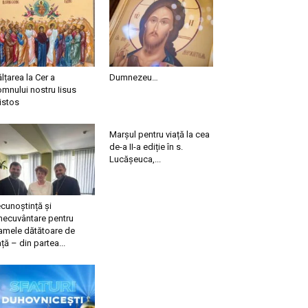
ălțarea la Cer a
Dumnezeu…
mnului nostru Iisus
istos
Marșul pentru viață la cea
de-a II-a ediție în s.
Lucășeuca,...
cunoștință și
necuvântare pentru
mele dătătoare de
ață – din partea...