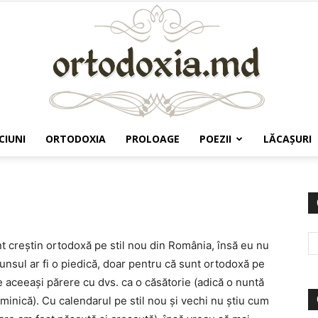
CIUNI
ORTODOXIA
PROLOAGE
POEZII
LĂCAŞURI
Ortodoxia.md
t creștin ortodoxă pe stil nou din România, însă eu nu
punsul ar fi o piedică, doar pentru că sunt ortodoxă pe
de aceeași părere cu dvs. ca o căsătorie (adică o nuntă
nică). Cu calendarul pe stil nou și vechi nu știu cum