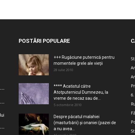
POSTĂRI POPULARE
C
+++ Rugăciune puternică pentru
St
momentele grele ale vieţii
Ar
28 iulie 2010
Ar
Pr
**** Acatistul către
Atotputernicul Dumnezeu, la
6.
vreme de necaz sau de...
Ru
5 octombrie 2010
Fă
lui
Despre păcatul malahiei
Po
(masturbării) şi onaniei (pazei de
a nu avea...
St