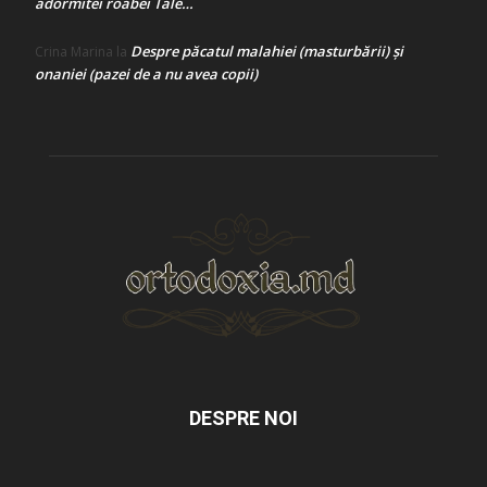
adormitei roabei Tale…
Despre păcatul malahiei (masturbării) şi
Crina Marina
la
onaniei (pazei de a nu avea copii)
DESPRE NOI