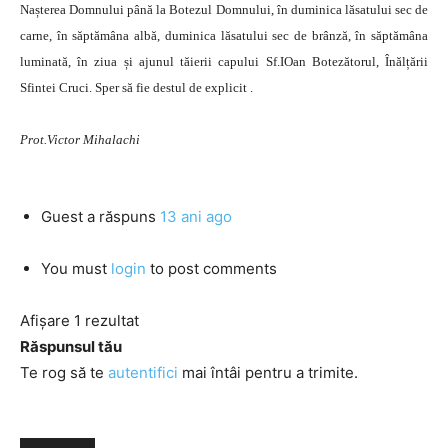
Nașterea Domnului până la Botezul Domnului, în duminica lăsatului sec de
carne, în săptămâna albă, duminica lăsatului sec de brânză, în săptămâna
luminată, în ziua și ajunul tăierii capului Sf.IOan Botezătorul, Înălțării
Sfintei Cruci. Sper să fie destul de explicit .
Prot.Victor Mihalachi
Guest
a răspuns
13 ani ago
You must
login
to post comments
Afișare 1 rezultat
Răspunsul tău
Te rog să te
autentifici
mai întâi pentru a trimite.