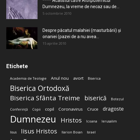
**** Acatistul către Atotputernicul
Dumnezeu, la vreme de necaz sau de...
5 octombrie 2010
Despre păcatul malahiei (masturbării) şi
onaniei (pazei de a nu avea...
15 aprilie 2010
Etichete
Anul nou
avort
Academia de Teologie
Biserica
Biserica Ortodoxă
Biserica Sfânta Treime
biserică
Botezul
dragoste
copil
Coronavirus
Cruce
Conferință
Copii
Dumnezeu
Hristos
Icoana
Ierusalim
Iisus Hristos
Iisus
Ilarion Boian
Israel