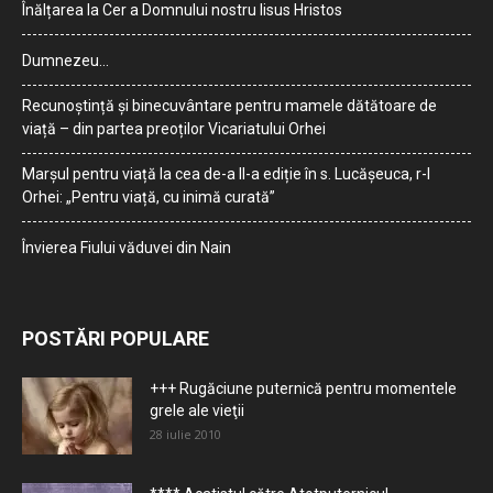
Înălțarea la Cer a Domnului nostru Iisus Hristos
Dumnezeu…
Recunoștință și binecuvântare pentru mamele dătătoare de
viață – din partea preoților Vicariatului Orhei
Marșul pentru viață la cea de-a II-a ediție în s. Lucășeuca, r-l
Orhei: „Pentru viață, cu inimă curată”
Învierea Fiului văduvei din Nain
POSTĂRI POPULARE
+++ Rugăciune puternică pentru momentele
grele ale vieţii
28 iulie 2010