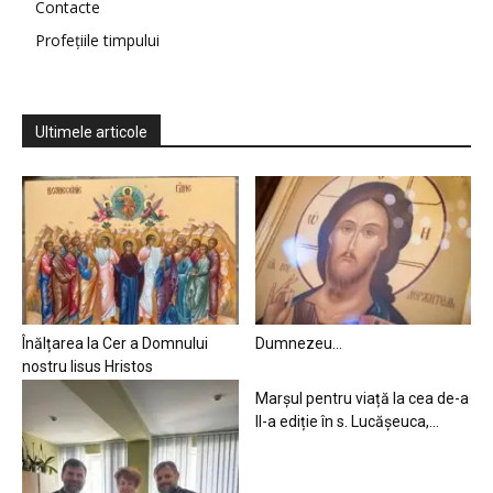
Contacte
Profețiile timpului
Ultimele articole
Înălțarea la Cer a Domnului
Dumnezeu…
nostru Iisus Hristos
Marșul pentru viață la cea de-a
II-a ediție în s. Lucășeuca,...