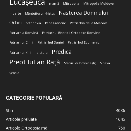
Lucășeuca
mamă
Mitropolia
Mitropolia Moldovei;
Nașterea Domnului
moarte
Mântuitorul Hristos
Orhei
ortodoxia
Papa Francisc
Patriarhia de la Moscova
Patriarhia Română
Patriarhul Bisericii Ortodoxe Române
Patriarhul Chiril
Patriarhul Daniel
Patriarhul Ecumenic
Predica
Patriarhul Kirill
pictura
Preot Iulian Rață
Sfaturi duhovnicești;
Sinaxa
Școală
CATEGORIE POPULARĂ
Stiri
4086
Articole preluate
1645
Articole Ortodoxia.md
750