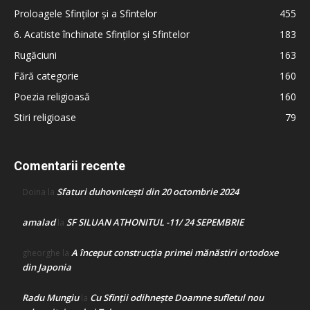
Proloagele Sfinților și a Sfintelor
455
6. Acatiste închinate Sfinților și Sfintelor
183
Rugăciuni
163
Fără categorie
160
Poezia religioasă
160
Stiri religioase
79
Comentarii recente
Sfaturi duhovnicești din 20 octombrie 2024
Doina
la
amalad
SF SILUAN ATHONITUL -11/ 24 SEPEMBRIE
la
A început construcţia primei mănăstiri ortodoxe
gheorghe
la
din Japonia
Radu Mungiu
Cu Sfinții odihnește Doamne sufletul nou
la