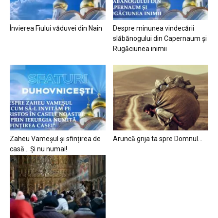
Învierea Fiului văduvei din Nain
Despre minunea vindecării
slăbănogului din Capernaum și
Rugăciunea inimii
Zaheu Vameșul și sfințirea de
Aruncă grija ta spre Domnul…
casă… Și nu numai!