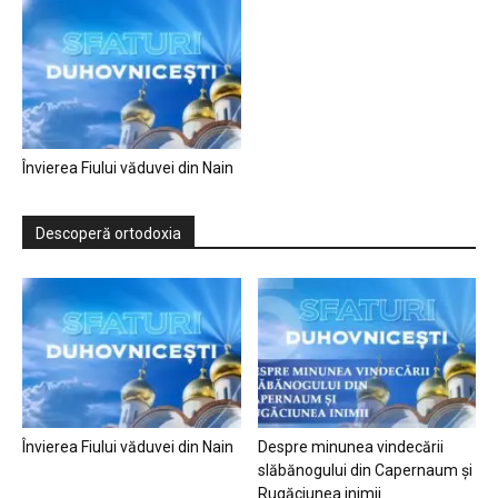
Învierea Fiului văduvei din Nain
Descoperă ortodoxia
Învierea Fiului văduvei din Nain
Despre minunea vindecării
slăbănogului din Capernaum și
Rugăciunea inimii