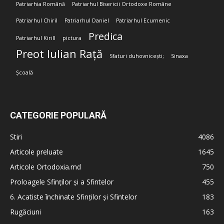
Patriarhia Română
Patriarhul Bisericii Ortodoxe Române
Patriarhul Chiril
Patriarhul Daniel
Patriarhul Ecumenic
Predica
Patriarhul Kirill
pictura
Preot Iulian Rață
Sfaturi duhovnicești;
Sinaxa
Școală
CATEGORIE POPULARĂ
Stiri
4086
Articole preluate
1645
Articole Ortodoxia.md
750
Proloagele Sfinților și a Sfintelor
455
6. Acatiste închinate Sfinților și Sfintelor
183
Rugăciuni
163