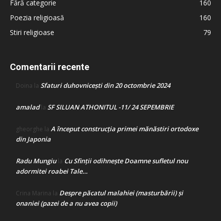
Fără categorie
160
Poezia religioasă
160
Stiri religioase
79
Comentarii recente
Sfaturi duhovnicești din 20 octombrie 2024
Doina
la
amalad
SF SILUAN ATHONITUL -11/ 24 SEPEMBRIE
la
A început construcţia primei mănăstiri ortodoxe
gheorghe
la
din Japonia
Radu Mungiu
Cu Sfinții odihnește Doamne sufletul nou
la
adormitei roabei Tale…
Despre păcatul malahiei (masturbării) şi
Crina Marina
la
onaniei (pazei de a nu avea copii)