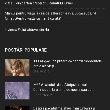
viață – din partea preoților Vicariatului Orhei
Marșul pentru viață la cea de-a II-a ediție în s. Lucășeuca, r-l
Orhei: „Pentru viață, cu inimă curată”
Învierea Fiului văduvei din Nain
POSTĂRI POPULARE
+++ Rugăciune puternică pentru momentele
grele ale vieţii
28 iulie 2010
**** Acatistul către Atotputernicul
Dumnezeu, la vreme de necaz sau de...
5 octombrie 2010
Despre păcatul malahiei (masturbării) şi