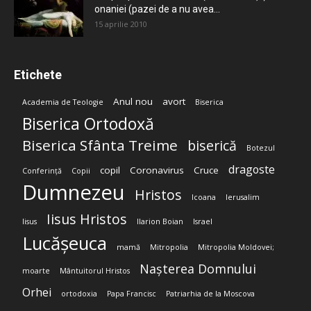
onaniei (pazei de a nu avea...
15 aprilie 2010
Etichete
Anul nou
avort
Academia de Teologie
Biserica
Biserica Ortodoxă
Biserica Sfânta Treime
biserică
Botezul
dragoste
copil
Coronavirus
Cruce
Conferință
Copii
Dumnezeu
Hristos
Icoana
Ierusalim
Iisus Hristos
Iisus
Ilarion Boian
Israel
Lucășeuca
mamă
Mitropolia
Mitropolia Moldovei;
Nașterea Domnului
moarte
Mântuitorul Hristos
Orhei
ortodoxia
Papa Francisc
Patriarhia de la Moscova