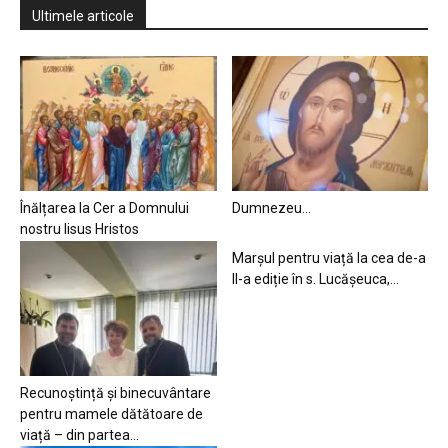
Ultimele articole
Înălțarea la Cer a Domnului
Dumnezeu…
nostru Iisus Hristos
Marșul pentru viață la cea de-a
II-a ediție în s. Lucășeuca,...
Recunoștință și binecuvântare
pentru mamele dătătoare de
viață – din partea...