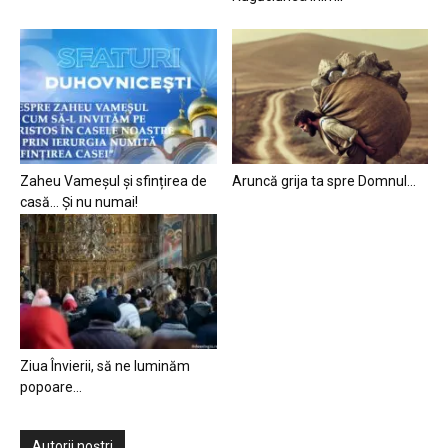
Zaheu Vameșul și sfințirea de
Aruncă grija ta spre Domnul…
casă… Și nu numai!
Ziua Învierii, să ne luminăm
popoare…
Autorii noștri