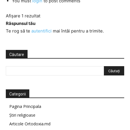
You must
login
to post comments
Afișare 1 rezultat
Răspunsul tău
Te rog să te
autentifici
mai întâi pentru a trimite.
Căutare
Categorii
Pagina Principala
Știri religioase
Articole Ortodoxia.md