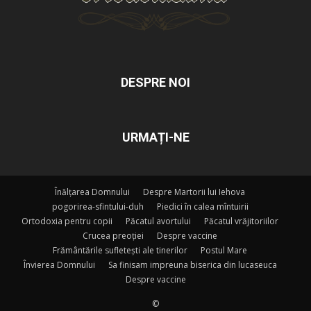
DESPRE NOI
URMAȚI-NE
Înălțarea Domnului
Despre Martorii lui Iehova
pogorirea-sfintului-duh
Piedici în calea mîntuirii
Ortodoxia pentru copii
Păcatul avortului
Păcatul vrăjitoriilor
Crucea preoției
Despre vaccine
Frământările sufletești ale tinerilor
Postul Mare
Învierea Domnului
Sa finisam impreuna biserica din lucaseuca
Despre vaccine
©