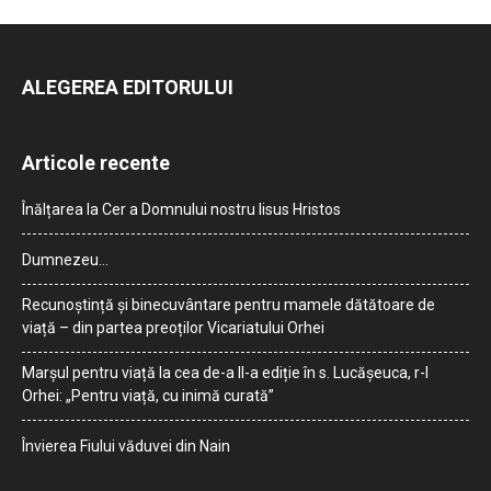
ALEGEREA EDITORULUI
Articole recente
Înălțarea la Cer a Domnului nostru Iisus Hristos
Dumnezeu…
Recunoștință și binecuvântare pentru mamele dătătoare de
viață – din partea preoților Vicariatului Orhei
Marșul pentru viață la cea de-a II-a ediție în s. Lucășeuca, r-l
Orhei: „Pentru viață, cu inimă curată”
Învierea Fiului văduvei din Nain