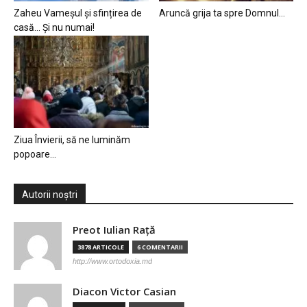
Zaheu Vameșul și sfințirea de
Aruncă grija ta spre Domnul…
casă… Și nu numai!
Ziua Învierii, să ne luminăm
popoare…
Autorii noștri
Preot Iulian Raţă
3878 ARTICOLE
6 COMENTARII
http://www.ortodoxia.md
Diacon Victor Casian