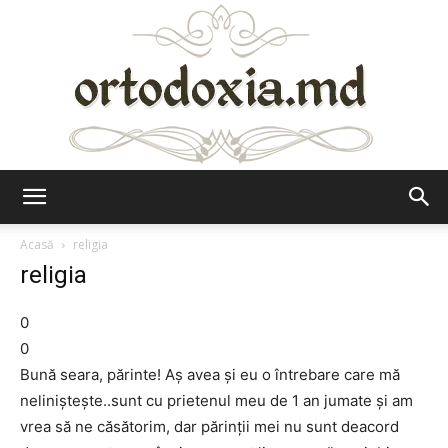
Ortodoxia.md
Acasă
religia
religia
0
0
Bună seara, părinte! Aş avea şi eu o întrebare care mă
nelinişteşte..sunt cu prietenul meu de 1 an jumate şi am
vrea să ne căsătorim, dar părinţii mei nu sunt deacord