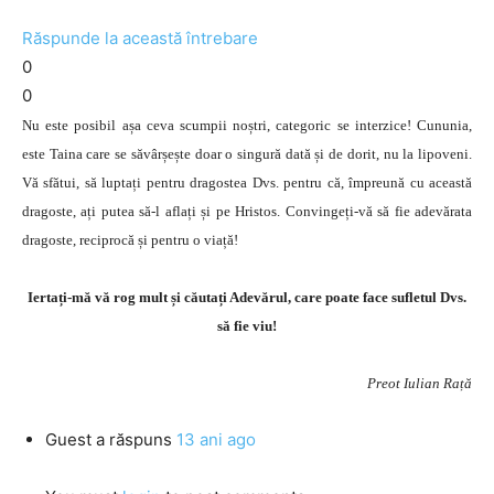
Răspunde la această întrebare
0
0
Nu este posibil așa ceva scumpii noștri, categoric se interzice! Cununia,
este Taina care se săvârșește doar o singură dată și de dorit, nu la lipoveni.
Vă sfătui, să luptați pentru dragostea Dvs. pentru că, împreună cu această
dragoste, ați putea să-l aflați și pe Hristos. Convingeți-vă să fie adevărata
dragoste, reciprocă și pentru o viață!
Iertați-mă vă rog mult și căutați Adevărul, care poate face sufletul Dvs.
să fie viu!
Preot Iulian Rață
Guest
a răspuns
13 ani ago