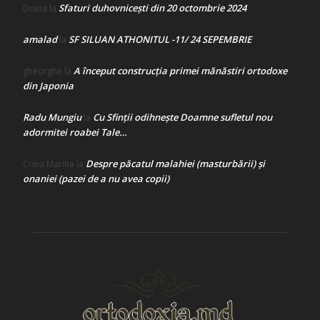
Sfaturi duhovnicești din 20 octombrie 2024
Doina
la
amalad
SF SILUAN ATHONITUL -11/ 24 SEPEMBRIE
la
A început construcţia primei mănăstiri ortodoxe
gheorghe
la
din Japonia
Radu Mungiu
Cu Sfinții odihnește Doamne sufletul nou
la
adormitei roabei Tale…
Despre păcatul malahiei (masturbării) şi
Crina Marina
la
onaniei (pazei de a nu avea copii)