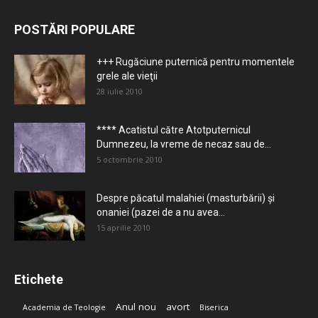
POSTĂRI POPULARE
+++ Rugăciune puternică pentru momentele
grele ale vieţii
28 iulie 2010
**** Acatistul către Atotputernicul
Dumnezeu, la vreme de necaz sau de...
5 octombrie 2010
Despre păcatul malahiei (masturbării) şi
onaniei (pazei de a nu avea...
15 aprilie 2010
Etichete
Anul nou
avort
Academia de Teologie
Biserica