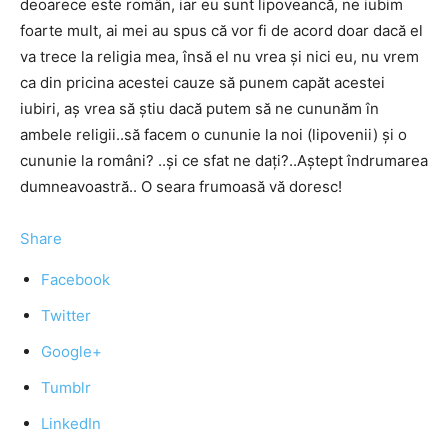
deoarece este român, iar eu sunt lipoveancă, ne iubim
foarte mult, ai mei au spus că vor fi de acord doar dacă el
va trece la religia mea, însă el nu vrea şi nici eu, nu vrem
ca din pricina acestei cauze să punem capăt acestei
iubiri, aş vrea să ştiu dacă putem să ne cununăm în
ambele religii..să facem o cununie la noi (lipovenii) şi o
cununie la români? ..şi ce sfat ne daţi?..Aştept îndrumarea
dumneavoastră.. O seara frumoasă vă doresc!
Share
Facebook
Twitter
Google+
Tumblr
LinkedIn