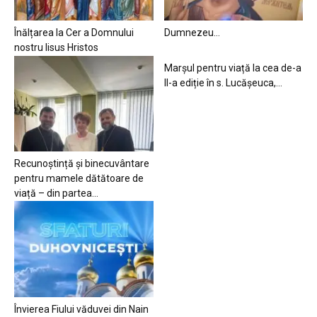
Înălțarea la Cer a Domnului
Dumnezeu…
nostru Iisus Hristos
Marșul pentru viață la cea de-a
II-a ediție în s. Lucășeuca,...
Recunoștință și binecuvântare
pentru mamele dătătoare de
viață – din partea...
Învierea Fiului văduvei din Nain