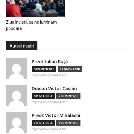
Ziua Învierii, să ne luminăm
popoare…
Autorii noștri
Preot Iulian Raţă
3878 ARTICOLE
6 COMENTARII
http://www.ortodoxia.md
Diacon Victor Casian
581 ARTICOLE
5 COMENTARII
http://www.ortodoxia.md
Preot Victor Mihalachi
210 ARTICOLE
1 COMENTARII
http://www.ortodoxia.md