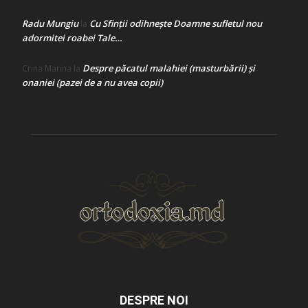
Radu Mungiu
Cu Sfinții odihnește Doamne sufletul nou
la
adormitei roabei Tale…
Despre păcatul malahiei (masturbării) şi
Crina Marina
la
onaniei (pazei de a nu avea copii)
DESPRE NOI