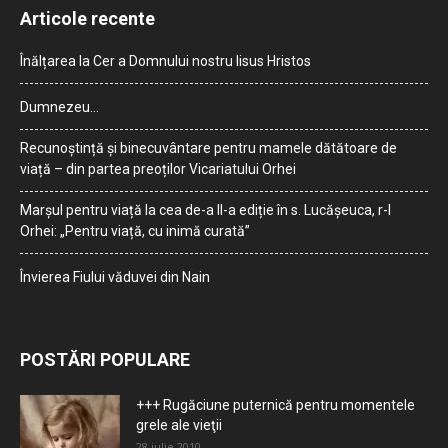
Articole recente
Înălțarea la Cer a Domnului nostru Iisus Hristos
Dumnezeu…
Recunoștință și binecuvântare pentru mamele dătătoare de
viață – din partea preoților Vicariatului Orhei
Marșul pentru viață la cea de-a II-a ediție în s. Lucășeuca, r-l
Orhei: „Pentru viață, cu inimă curată”
Învierea Fiului văduvei din Nain
POSTĂRI POPULARE
+++ Rugăciune puternică pentru momentele
grele ale vieţii
28 iulie 2010