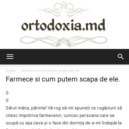
Ortodoxia.md
Acasă
Farmece si cum putem scapa de ele.
Farmece si cum putem scapa de ele.
0
0
Sărut mâna, părinte! Vă rog să-mi spuneţi ce rugăciuni să
citesc împotriva farmecelor; cunosc persoana care se
ocupă cu aşa ceva şi o face din dorinţa de a-mi îndepărta