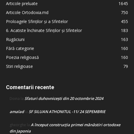
Articole preluate
1645
Articole Ortodoxia.md
750
Proloagele Sfinților și a Sfintelor
455
6. Acatiste închinate Sfinților și Sfintelor
183
Rugăciuni
163
Fără categorie
160
Poezia religioasă
160
Stiri religioase
79
Comentarii recente
Sfaturi duhovnicești din 20 octombrie 2024
Doina
la
amalad
SF SILUAN ATHONITUL -11/ 24 SEPEMBRIE
la
A început construcţia primei mănăstiri ortodoxe
gheorghe
la
din Japonia