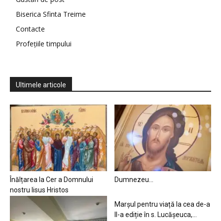
Biserica Sfinta Treime
Contacte
Profețiile timpului
Ultimele articole
Înălțarea la Cer a Domnului
Dumnezeu…
nostru Iisus Hristos
Marșul pentru viață la cea de-a
II-a ediție în s. Lucășeuca,...