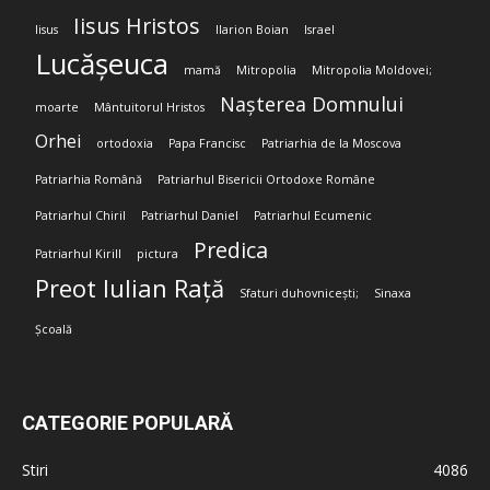
Iisus Hristos
Iisus
Ilarion Boian
Israel
Lucășeuca
mamă
Mitropolia
Mitropolia Moldovei;
Nașterea Domnului
moarte
Mântuitorul Hristos
Orhei
ortodoxia
Papa Francisc
Patriarhia de la Moscova
Patriarhia Română
Patriarhul Bisericii Ortodoxe Române
Patriarhul Chiril
Patriarhul Daniel
Patriarhul Ecumenic
Predica
Patriarhul Kirill
pictura
Preot Iulian Rață
Sfaturi duhovnicești;
Sinaxa
Școală
CATEGORIE POPULARĂ
Stiri
4086