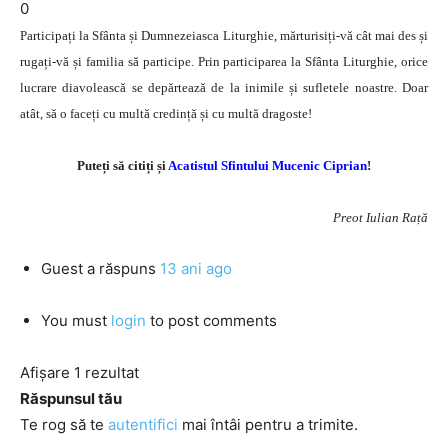
0
Participați la Sfânta și Dumnezeiasca Liturghie, mărturisiți-vă cât mai des și
rugați-vă și familia să participe. Prin participarea la Sfânta Liturghie, orice
lucrare diavolească se depărtează de la inimile și sufletele noastre. Doar
atât, să o faceți cu multă credință și cu multă dragoste!
Puteți să citiți și
Acatistul Sfintului Mucenic Ciprian
!
Preot Iulian Rață
Guest
a răspuns
13 ani ago
You must
login
to post comments
Afișare 1 rezultat
Răspunsul tău
Te rog să te
autentifici
mai întâi pentru a trimite.