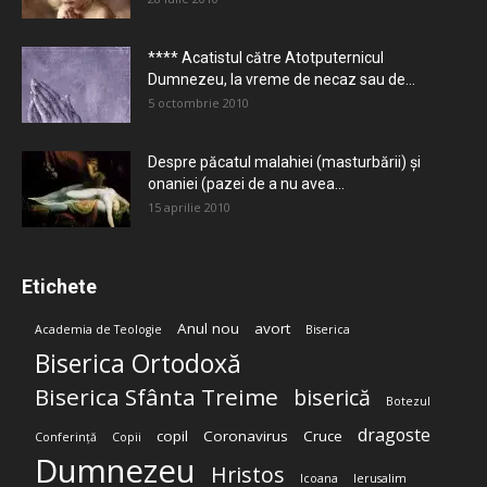
**** Acatistul către Atotputernicul
Dumnezeu, la vreme de necaz sau de...
5 octombrie 2010
Despre păcatul malahiei (masturbării) şi
onaniei (pazei de a nu avea...
15 aprilie 2010
Etichete
Anul nou
avort
Academia de Teologie
Biserica
Biserica Ortodoxă
Biserica Sfânta Treime
biserică
Botezul
dragoste
copil
Coronavirus
Cruce
Conferință
Copii
Dumnezeu
Hristos
Icoana
Ierusalim