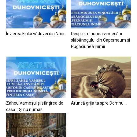
Învierea Fiului văduvei din Nain
Despre minunea vindecării
slăbănogului din Capernaum și
Rugăciunea inimii
Zaheu Vameșul și sfințirea de
Aruncă grija ta spre Domnul…
casă… Și nu numai!