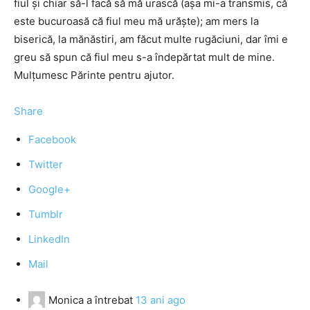
fiul şi chiar să-l facă să mă urască (aşa mi-a transmis, că
este bucuroasă că fiul meu mă urăşte); am mers la
biserică, la mănăstiri, am făcut multe rugăciuni, dar îmi e
greu să spun că fiul meu s-a îndepărtat mult de mine.
Mulţumesc Părinte pentru ajutor.
Share
Facebook
Twitter
Google+
Tumblr
LinkedIn
Mail
Monica
a întrebat
13 ani ago