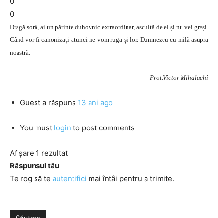
0
0
Dragă soră, ai un părinte duhovnic extraordinar, ascultă de el și nu vei greși.
Când vor fi canonizați atunci ne vom ruga și lor. Dumnezeu cu milă asupra
noastră.
Prot.Victor Mihalachi
Guest
a răspuns
13 ani ago
You must
login
to post comments
Afișare 1 rezultat
Răspunsul tău
Te rog să te
autentifici
mai întâi pentru a trimite.