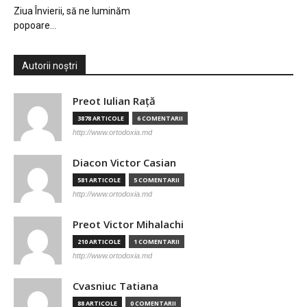
Ziua Învierii, să ne luminăm
popoare…
Autorii noștri
Preot Iulian Raţă
3878 ARTICOLE
6 COMENTARII
http://www.ortodoxia.md
Diacon Victor Casian
581 ARTICOLE
5 COMENTARII
http://www.ortodoxia.md
Preot Victor Mihalachi
210 ARTICOLE
1 COMENTARII
http://www.ortodoxia.md
Cvasniuc Tatiana
88 ARTICOLE
0 COMENTARII