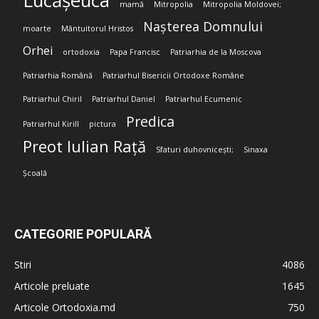
Lucășeuca
mamă
Mitropolia
Mitropolia Moldovei;
Nașterea Domnului
moarte
Mântuitorul Hristos
Orhei
ortodoxia
Papa Francisc
Patriarhia de la Moscova
Patriarhia Română
Patriarhul Bisericii Ortodoxe Române
Patriarhul Chiril
Patriarhul Daniel
Patriarhul Ecumenic
Predica
Patriarhul Kirill
pictura
Preot Iulian Rață
Sfaturi duhovnicești;
Sinaxa
Școală
CATEGORIE POPULARĂ
Stiri
4086
Articole preluate
1645
Articole Ortodoxia.md
750