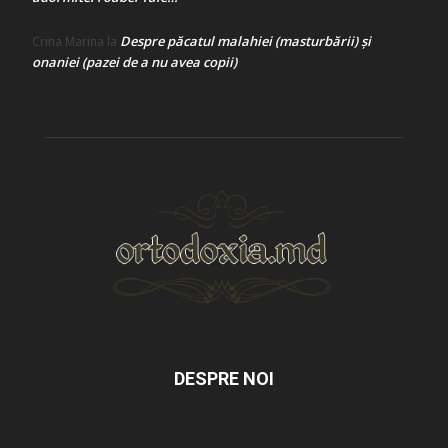
Despre păcatul malahiei (masturbării) şi
Crina Marina
la
onaniei (pazei de a nu avea copii)
DESPRE NOI