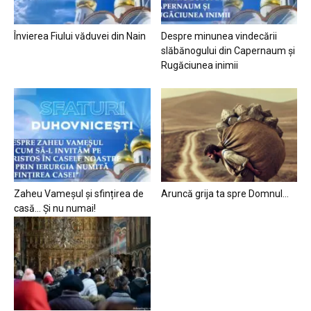
Învierea Fiului văduvei din Nain
Despre minunea vindecării
slăbănogului din Capernaum și
Rugăciunea inimii
Zaheu Vameșul și sfințirea de
Aruncă grija ta spre Domnul…
casă… Și nu numai!