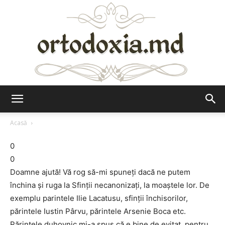
Ortodoxia.md
Acasă
0
0
Doamne ajută! Vă rog să-mi spuneţi dacă ne putem
închina şi ruga la Sfinţii necanonizaţi, la moaştele lor. De
exemplu parintele Ilie Lacatusu, sfinţii închisorilor,
părintele Iustin Pârvu, părintele Arsenie Boca etc.
Părintele duhovnic mi-a spus că e bine de evitat, pentru