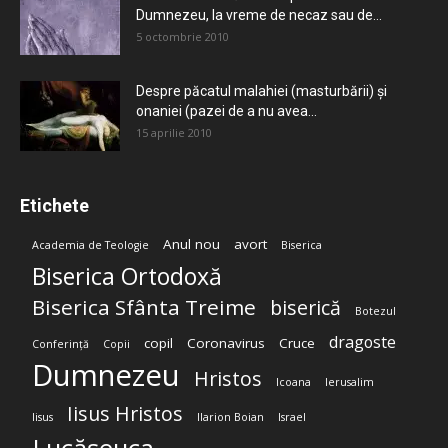
Dumnezeu, la vreme de necaz sau de...
5 octombrie 2010
Despre păcatul malahiei (masturbării) şi
onaniei (pazei de a nu avea...
15 aprilie 2010
Etichete
Anul nou
avort
Academia de Teologie
Biserica
Biserica Ortodoxă
Biserica Sfânta Treime
biserică
Botezul
dragoste
copil
Coronavirus
Cruce
Conferință
Copii
Dumnezeu
Hristos
Icoana
Ierusalim
Iisus Hristos
Iisus
Ilarion Boian
Israel