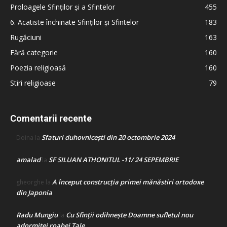
Proloagele Sfinților și a Sfintelor
455
6. Acatiste închinate Sfinților și Sfintelor
183
Rugăciuni
163
Fără categorie
160
Poezia religioasă
160
Stiri religioase
79
Comentarii recente
Sfaturi duhovnicești din 20 octombrie 2024
Doina
la
amalad
SF SILUAN ATHONITUL -11/ 24 SEPEMBRIE
la
A început construcţia primei mănăstiri ortodoxe
gheorghe
la
din Japonia
Radu Mungiu
Cu Sfinții odihnește Doamne sufletul nou
la
adormitei roabei Tale…