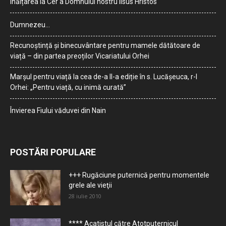
Înălțarea la Cer a Domnului nostru Iisus Hristos
Dumnezeu…
Recunoștință și binecuvântare pentru mamele dătătoare de
viață – din partea preoților Vicariatului Orhei
Marșul pentru viață la cea de-a II-a ediție în s. Lucășeuca, r-l
Orhei: „Pentru viață, cu inimă curată”
Învierea Fiului văduvei din Nain
POSTĂRI POPULARE
+++ Rugăciune puternică pentru momentele
grele ale vieţii
28 iulie 2010
**** Acatistul către Atotputernicul