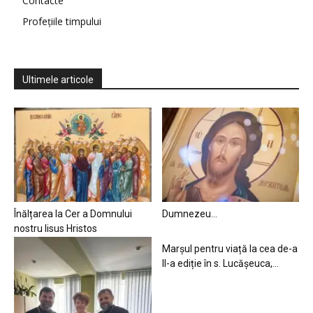
Contacte
Profețiile timpului
Ultimele articole
Înălțarea la Cer a Domnului
Dumnezeu…
nostru Iisus Hristos
Marșul pentru viață la cea de-a
II-a ediție în s. Lucășeuca,...