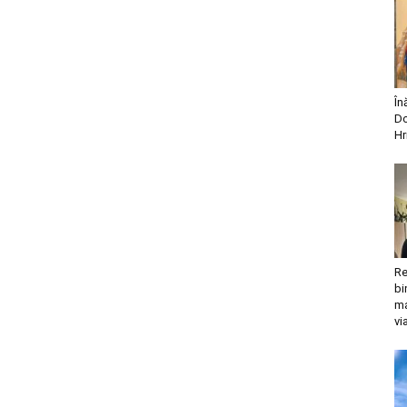
În
Do
Hr
Re
bi
ma
vi