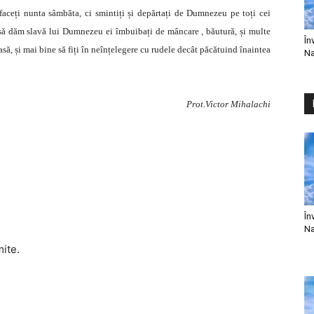
aceți nunta sâmbăta, ci smintiți și depărtați de Dumnezeu pe toți cei
 să dăm slavă lui Dumnezeu ei îmbuibați de mâncare , băutură, și multe
În
ă, și mai bine să fiți în neînțelegere cu rudele decât păcătuind înaintea
Na
Prot.Victor Mihalachi
În
Na
mite.