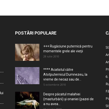
POSTĂRI POPULARE
C
+++ Rugăciune puternică pentru
St
momentele grele ale vieţii
Ar
28 iulie 2010
Ar
Pr
**** Acatistul către
Atotputernicul Dumnezeu, la
6.
vreme de necaz sau de...
Ru
5 octombrie 2010
Fă
lui
Despre păcatul malahiei
Po
(masturbării) şi onaniei (pazei de
a nu avea...
St