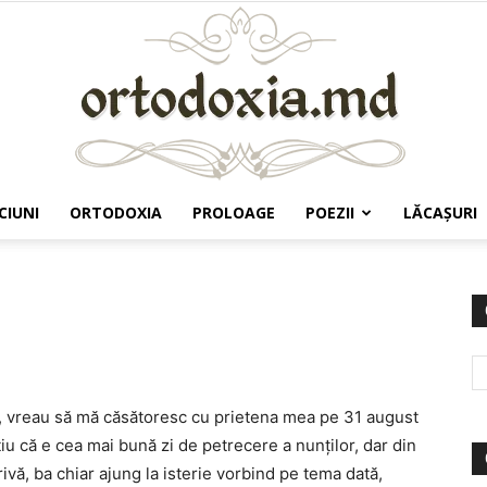
CIUNI
ORTODOXIA
PROLOAGE
POEZII
LĂCAŞURI
Ortodoxia.md
, vreau să mă căsătoresc cu prietena mea pe 31 august
iu că e cea mai bună zi de petrecere a nunților, dar din
vă, ba chiar ajung la isterie vorbind pe tema dată,