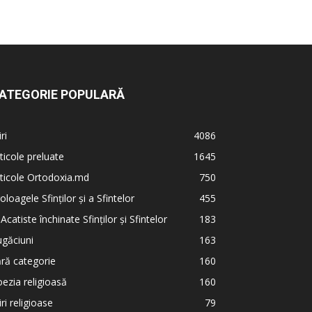
ATEGORIE POPULARĂ
iri
4086
ticole preluate
1645
ticole Ortodoxia.md
750
oloagele Sfinților și a Sfintelor
455
 Acatiste închinate Sfinților și Sfintelor
183
găciuni
163
ră categorie
160
ezia religioasă
160
iri religioase
79