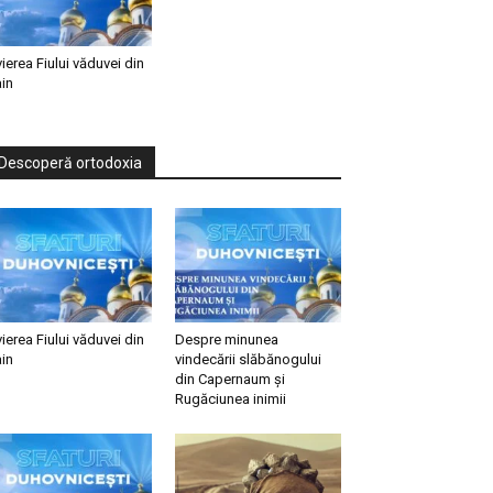
vierea Fiului văduvei din
in
Descoperă ortodoxia
vierea Fiului văduvei din
Despre minunea
in
vindecării slăbănogului
din Capernaum și
Rugăciunea inimii