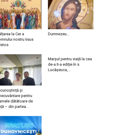
ălțarea la Cer a
Dumnezeu…
mnului nostru Iisus
istos
Marșul pentru viață la cea
de-a II-a ediție în s.
Lucășeuca,...
cunoștință și
necuvântare pentru
mele dătătoare de
ață – din partea...