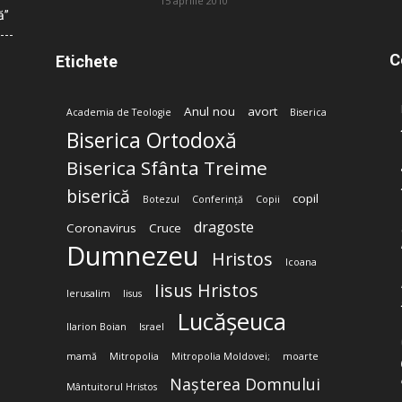
15 aprilie 2010
ă”
C
Etichete
Anul nou
avort
Academia de Teologie
Biserica
Biserica Ortodoxă
Biserica Sfânta Treime
biserică
copil
Botezul
Conferință
Copii
dragoste
Coronavirus
Cruce
Dumnezeu
Hristos
Icoana
Iisus Hristos
Ierusalim
Iisus
Lucășeuca
Ilarion Boian
Israel
mamă
Mitropolia
Mitropolia Moldovei;
moarte
Nașterea Domnului
Mântuitorul Hristos