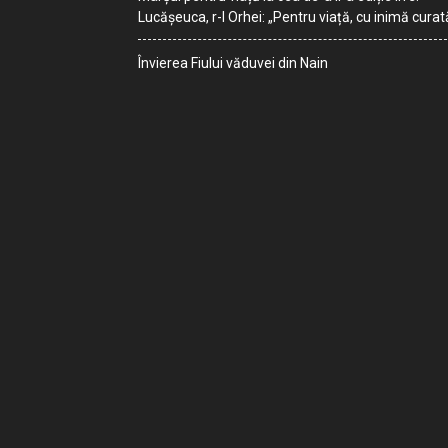
Lucășeuca, r-l Orhei: „Pentru viață, cu inimă curat
Învierea Fiului văduvei din Nain