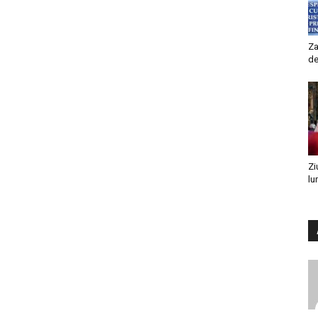
Za
de
Zi
lu