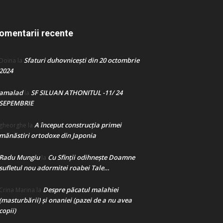
omentarii recente
Sfaturi duhovnicești din 20 octombrie
Doina
la
2024
amalad
SF SILUAN ATHONITUL -11/ 24
la
SEPEMBRIE
A început construcţia primei
gheorghe
la
mănăstiri ortodoxe din Japonia
Radu Mungiu
Cu Sfinții odihnește Doamne
la
sufletul nou adormitei roabei Tale…
Despre păcatul malahiei
Crina Marina
la
(masturbării) şi onaniei (pazei de a nu avea
copii)