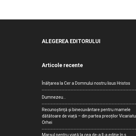
ALEGEREA EDITORULUI
Articole recente
Înălțarea la Cer a Domnului nostru Iisus Hristos
Dumnezeu…
Recunoștință și binecuvântare pentru mamele
dătătoare de viață – din partea preoților Vicariatu
Orhei
Marșul pentru viață la cea de-a II-a ediție în s.