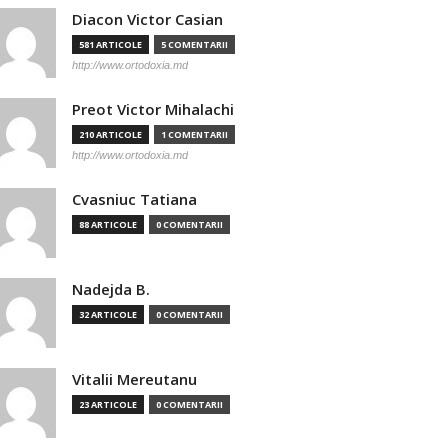
Diacon Victor Casian
581 ARTICOLE
5 COMENTARII
http://www.ortodoxia.md
Preot Victor Mihalachi
210 ARTICOLE
1 COMENTARII
http://www.ortodoxia.md
Cvasniuc Tatiana
88 ARTICOLE
0 COMENTARII
Nadejda B.
32 ARTICOLE
0 COMENTARII
Vitalii Mereutanu
23 ARTICOLE
0 COMENTARII