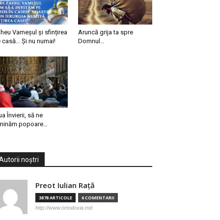
heu Vameșul și sfințirea
Aruncă grija ta spre
 casă… Și nu numai!
Domnul…
ua Învierii, să ne
minăm popoare…
Autorii noștri
Preot Iulian Raţă
3878 ARTICOLE
6 COMENTARII
http://www.ortodoxia.md