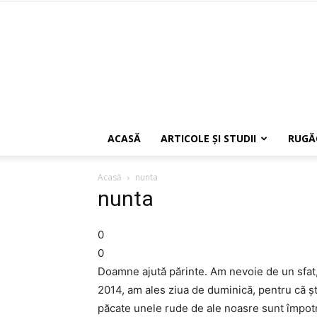
ACASĂ
ARTICOLE ŞI STUDII
RUGĂ
Acasă
nunta
nunta
0
0
Doamne ajută părinte. Am nevoie de un sfat
2014, am ales ziua de duminică, pentru că șt
păcate unele rude de ale noasre sunt împotri