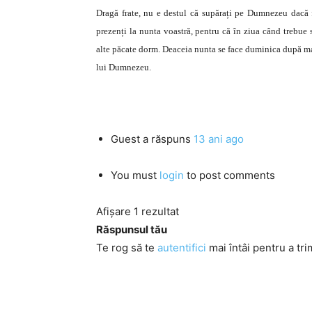
Dragă frate, nu e destul că supărați pe Dumnezeu dacă f
prezenți la nunta voastră, pentru că în ziua când trebue
alte păcate dorm. Deaceia nunta se face duminica după mas
lui Dumnezeu.
Guest
a răspuns
13 ani ago
You must
login
to post comments
Afișare 1 rezultat
Răspunsul tău
Te rog să te
autentifici
mai întâi pentru a tri