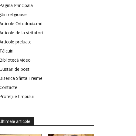
Pagina Principala
Știri religioase
Articole Ortodoxia.md
Articole de la vizitatori
Articole preluate
Tâlcuiri
Bibliotecă video
Gustări de post
Biserica Sfinta Treime
Contacte
Profețiile timpului
Ultimele articole