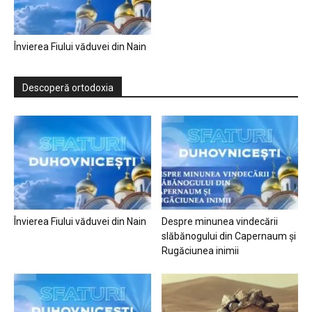
Învierea Fiului văduvei din Nain
Descoperă ortodoxia
Învierea Fiului văduvei din Nain
Despre minunea vindecării
slăbănogului din Capernaum și
Rugăciunea inimii