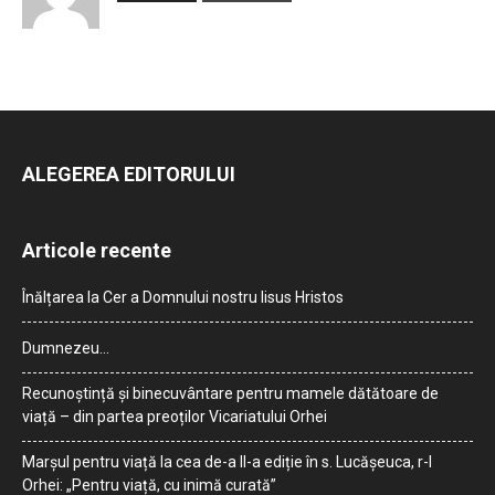
ALEGEREA EDITORULUI
Articole recente
Înălțarea la Cer a Domnului nostru Iisus Hristos
Dumnezeu…
Recunoștință și binecuvântare pentru mamele dătătoare de
viață – din partea preoților Vicariatului Orhei
Marșul pentru viață la cea de-a II-a ediție în s. Lucășeuca, r-l
Orhei: „Pentru viață, cu inimă curată”