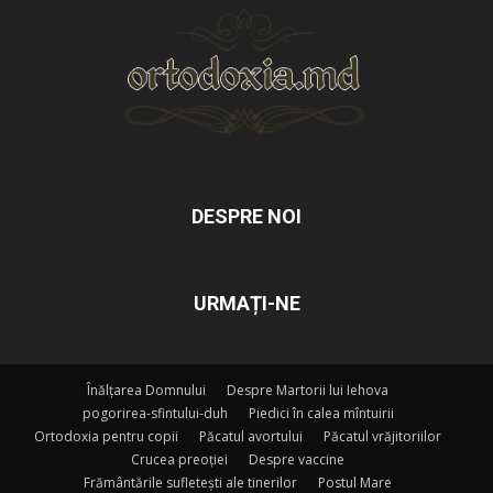
DESPRE NOI
URMAȚI-NE
Înălțarea Domnului
Despre Martorii lui Iehova
pogorirea-sfintului-duh
Piedici în calea mîntuirii
Ortodoxia pentru copii
Păcatul avortului
Păcatul vrăjitoriilor
Crucea preoției
Despre vaccine
Frământările sufletești ale tinerilor
Postul Mare