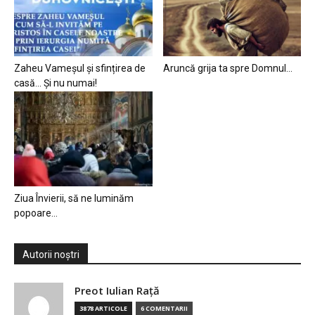
Zaheu Vameșul și sfințirea de
Aruncă grija ta spre Domnul…
casă… Și nu numai!
Ziua Învierii, să ne luminăm
popoare…
Autorii noștri
Preot Iulian Raţă
3878 ARTICOLE
6 COMENTARII