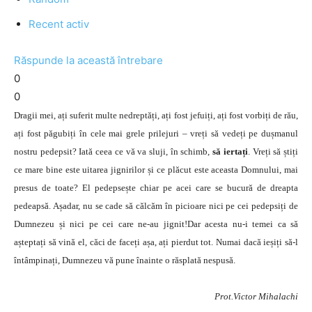
Recent activ
Răspunde la această întrebare
0
0
Dragii mei, ați suferit multe nedreptăți, ați fost jefuiți, ați fost vorbiți de rău,
ați fost păgubiți în cele mai grele prilejuri – vreți să vedeți pe dușmanul
nostru pedepsit? Iată ceea ce vă va sluji, în schimb,
să iertați
. Vreți să știți
ce mare bine este uitarea jignirilor și ce plăcut este aceasta Domnului, mai
presus de toate? El pedepsește chiar pe acei care se bucură de dreapta
pedeapsă. Așadar, nu se cade să călcăm în picioare nici pe cei pedepsiți de
Dumnezeu și nici pe cei care ne-au jignit!Dar acesta nu-i temei ca să
așteptați să vină el, căci de faceți așa, ați pierdut tot. Numai dacă ieșiți să-l
întâmpinați, Dumnezeu vă pune înainte o răsplată nespusă.
Prot.Victor Mihalachi