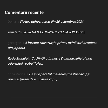
Comentarii recente
Sfaturi duhovnicești din 20 octombrie 2024
Doina
la
amalad
SF SILUAN ATHONITUL -11/ 24 SEPEMBRIE
la
A început construcţia primei mănăstiri ortodoxe
gheorghe
la
din Japonia
Radu Mungiu
Cu Sfinții odihnește Doamne sufletul nou
la
adormitei roabei Tale…
Despre păcatul malahiei (masturbării) şi
Crina Marina
la
onaniei (pazei de a nu avea copii)