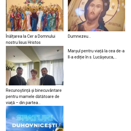
Înălțarea la Cer a Domnului
Dumnezeu…
nostru Iisus Hristos
Marșul pentru viață la cea de-a
II-a ediție în s. Lucășeuca,...
Recunoștință și binecuvântare
pentru mamele dătătoare de
viață – din partea...