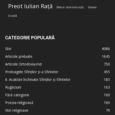
Preot Iulian Rață
Sfaturi duhovnicești;
Sinaxa
Școală
CATEGORIE POPULARĂ
Stiri
4086
Articole preluate
1645
Articole Ortodoxia.md
750
Proloagele Sfinților și a Sfintelor
455
6. Acatiste închinate Sfinților și Sfintelor
183
Rugăciuni
163
Fără categorie
160
Poezia religioasă
160
Stiri religioase
79