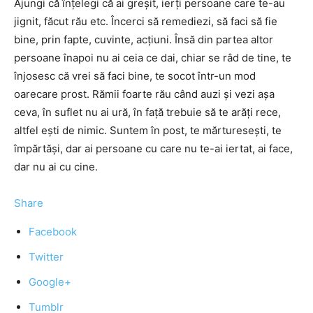
Ajungi că înțelegi că ai greșit, ierți persoane care te-au
jignit, făcut rău etc. Încerci să remediezi, să faci să fie
bine, prin fapte, cuvinte, acțiuni. Însă din partea altor
persoane înapoi nu ai ceia ce dai, chiar se râd de tine, te
înjosesc că vrei să faci bine, te socot într-un mod
oarecare prost. Rămii foarte rău când auzi și vezi așa
ceva, în suflet nu ai ură, în față trebuie să te arăți rece,
altfel ești de nimic. Suntem în post, te mărturesești, te
împărtăși, dar ai persoane cu care nu te-ai iertat, ai face,
dar nu ai cu cine.
Share
Facebook
Twitter
Google+
Tumblr