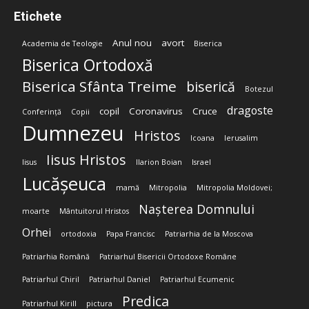
Etichete
Anul nou
avort
Academia de Teologie
Biserica
Biserica Ortodoxă
Biserica Sfânta Treime
biserică
Botezul
dragoste
copil
Coronavirus
Cruce
Conferință
Copii
Dumnezeu
Hristos
Icoana
Ierusalim
Iisus Hristos
Iisus
Ilarion Boian
Israel
Lucășeuca
mamă
Mitropolia
Mitropolia Moldovei;
Nașterea Domnului
moarte
Mântuitorul Hristos
Orhei
ortodoxia
Papa Francisc
Patriarhia de la Moscova
Patriarhia Română
Patriarhul Bisericii Ortodoxe Române
Patriarhul Chiril
Patriarhul Daniel
Patriarhul Ecumenic
Predica
Patriarhul Kirill
pictura