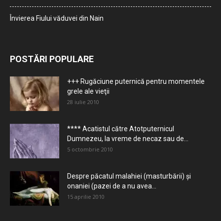
Învierea Fiului văduvei din Nain
POSTĂRI POPULARE
+++ Rugăciune puternică pentru momentele
grele ale vieţii
28 iulie 2010
**** Acatistul către Atotputernicul
Dumnezeu, la vreme de necaz sau de...
5 octombrie 2010
Despre păcatul malahiei (masturbării) şi
onaniei (pazei de a nu avea...
15 aprilie 2010