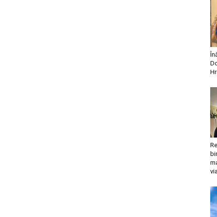
În
Do
Hr
Re
bi
ma
vi