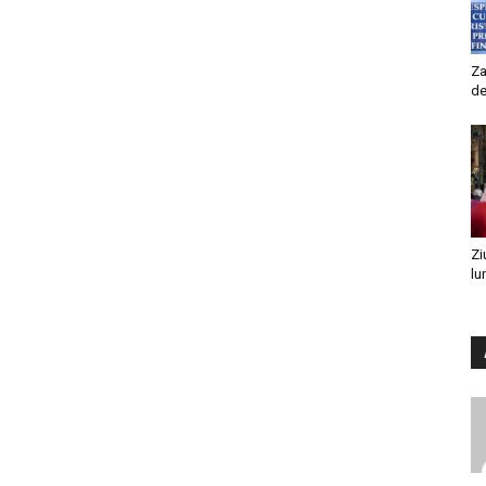
Za
de
Zi
lu