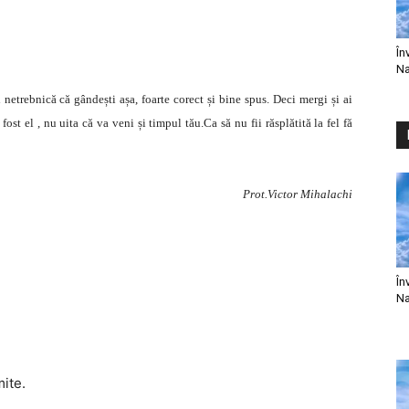
În
Na
i netrebnică că gândești așa, foarte corect și bine spus. Deci mergi și ai
fost el , nu uita că va veni și timpul tău.Ca să nu fii răsplătită la fel fă
Prot.Victor Mihalachi
În
Na
mite.