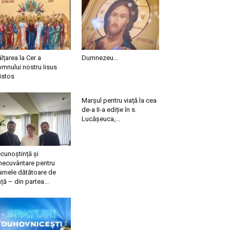
ălțarea la Cer a
Dumnezeu…
mnului nostru Iisus
istos
Marșul pentru viață la cea
de-a II-a ediție în s.
Lucășeuca,...
cunoștință și
necuvântare pentru
mele dătătoare de
ață – din partea...