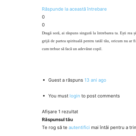
Răspunde la această întrebare
0
0
Dragă soră, ai răspuns singură la întrebarea ta. Ești rea ș
grijă de partea spirituală pentru tatăl tău, oricum nu ar fi 
cum trebue să facă un adevărat copil.
Guest
a răspuns
13 ani ago
You must
login
to post comments
Afișare 1 rezultat
Răspunsul tău
Te rog să te
autentifici
mai întâi pentru a tri