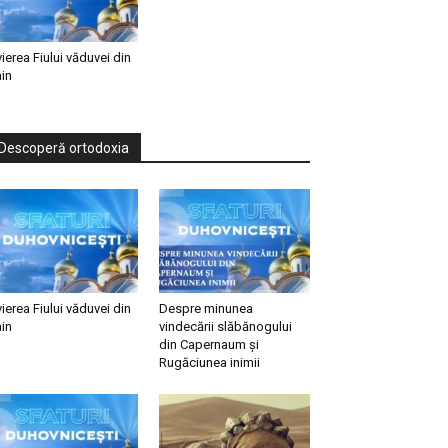
vierea Fiului văduvei din
in
Descoperă ortodoxia
vierea Fiului văduvei din
Despre minunea
in
vindecării slăbănogului
din Capernaum și
Rugăciunea inimii