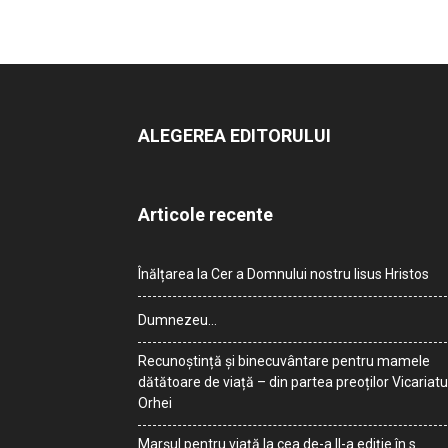
ALEGEREA EDITORULUI
Articole recente
Înălțarea la Cer a Domnului nostru Iisus Hristos
Dumnezeu…
Recunoștință și binecuvântare pentru mamele
dătătoare de viață – din partea preoților Vicariatu
Orhei
Marșul pentru viață la cea de-a II-a ediție în s.