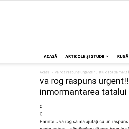
ACASĂ
ARTICOLE ŞI STUDII
RUGĂ
Acasă
va rog raspuns urgent!!!nu stiu daca sa merg 
va rog raspuns urgent!!
inmormantarea tatalui
0
0
Părinte… vă rog să mă ajutați cu un răspuns 
peste hotare… săptămâna viitoare trebuia să