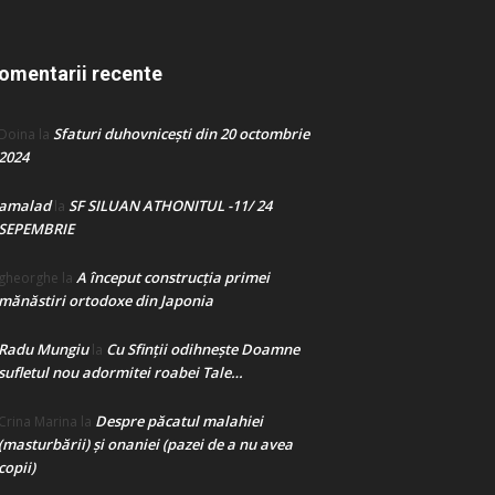
omentarii recente
Sfaturi duhovnicești din 20 octombrie
Doina
la
2024
amalad
SF SILUAN ATHONITUL -11/ 24
la
SEPEMBRIE
A început construcţia primei
gheorghe
la
mănăstiri ortodoxe din Japonia
Radu Mungiu
Cu Sfinții odihnește Doamne
la
sufletul nou adormitei roabei Tale…
Despre păcatul malahiei
Crina Marina
la
(masturbării) şi onaniei (pazei de a nu avea
copii)