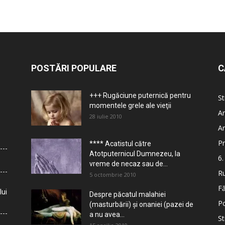
POSTĂRI POPULARE
C
+++ Rugăciune puternică pentru
St
momentele grele ale vieţii
Ar
28 iulie 2010
Ar
Pr
**** Acatistul către
Atotputernicul Dumnezeu, la
6.
vreme de necaz sau de...
Ru
5 octombrie 2010
Fă
lui
Despre păcatul malahiei
Po
(masturbării) şi onaniei (pazei de
a nu avea...
St