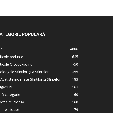
ATEGORIE POPULARĂ
iri
4086
ticole preluate
1645
ticole Ortodoxia.md
750
oloagele Sfinților și a Sfintelor
455
 Acatiste închinate Sfinților și Sfintelor
183
găciuni
163
ră categorie
160
ezia religioasă
160
iri religioase
79