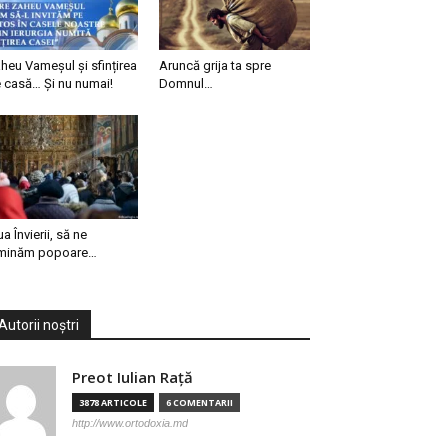
heu Vameșul și sfințirea
Aruncă grija ta spre
 casă… Și nu numai!
Domnul…
ua Învierii, să ne
minăm popoare…
Autorii noștri
Preot Iulian Raţă
3878 ARTICOLE
6 COMENTARII
http://www.ortodoxia.md