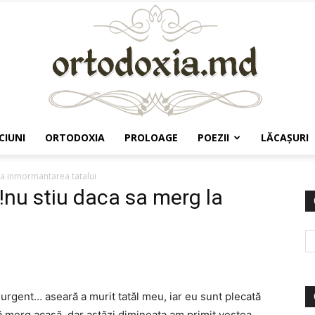
CIUNI
ORTODOXIA
PROLOAGE
POEZII
LĂCAŞURI
Ortodoxia.md
la inmormantarea tatalui
!nu stiu daca sa merg la
urgent… aseară a murit tatăl meu, iar eu sunt plecată
 merg acasă, dar astăzi dimineața am primit vestea