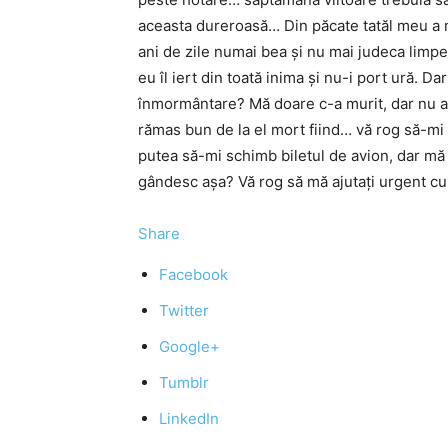
aceasta dureroasă… Din păcate tatăl meu a m
ani de zile numai bea și nu mai judeca limpe
eu îl iert din toată inima și nu-i port ură. D
înmormântare? Mă doare c-a murit, dar nu atâ
rămas bun de la el mort fiind… vă rog să-mi 
putea să-mi schimb biletul de avion, dar mă
gândesc așa? Vă rog să mă ajutați urgent cu
Share
Facebook
Twitter
Google+
Tumblr
LinkedIn