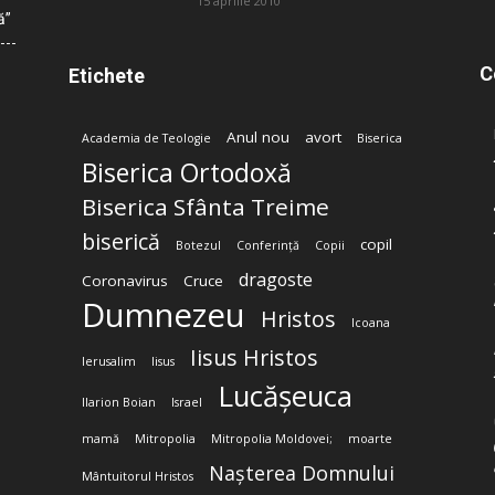
15 aprilie 2010
ă”
C
Etichete
Anul nou
avort
Academia de Teologie
Biserica
Biserica Ortodoxă
Biserica Sfânta Treime
biserică
copil
Botezul
Conferință
Copii
dragoste
Coronavirus
Cruce
Dumnezeu
Hristos
Icoana
Iisus Hristos
Ierusalim
Iisus
Lucășeuca
Ilarion Boian
Israel
mamă
Mitropolia
Mitropolia Moldovei;
moarte
Nașterea Domnului
Mântuitorul Hristos