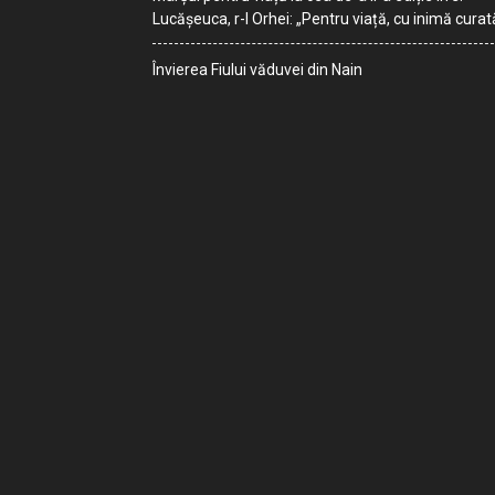
Lucășeuca, r-l Orhei: „Pentru viață, cu inimă curat
Învierea Fiului văduvei din Nain