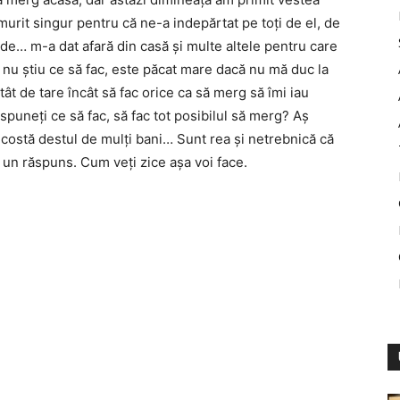
urit singur pentru că ne-a indepărtat pe toți de el, de
de… m-a dat afară din casă și multe altele pentru care
ar nu știu ce să fac, este păcat mare dacă nu mă duc la
t de tare încât să fac orice ca să merg să îmi iau
spuneți ce să fac, să fac tot posibilul să merg? Aș
 costă destul de mulți bani… Sunt rea și netrebnică că
 un răspuns. Cum veți zice așa voi face.