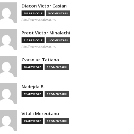
Diacon Victor Casian
581 ARTICOLE
5 COMENTARII
http://www.ortodoxia.md
Preot Victor Mihalachi
210 ARTICOLE
1 COMENTARII
http://www.ortodoxia.md
Cvasniuc Tatiana
88 ARTICOLE
0 COMENTARII
Nadejda B.
32 ARTICOLE
0 COMENTARII
Vitalii Mereutanu
23 ARTICOLE
0 COMENTARII