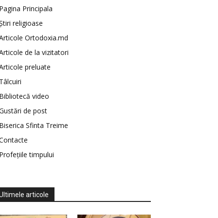
Pagina Principala
Știri religioase
Articole Ortodoxia.md
Articole de la vizitatori
Articole preluate
Tâlcuiri
Bibliotecă video
Gustări de post
Biserica Sfinta Treime
Contacte
Profețiile timpului
Ultimele articole