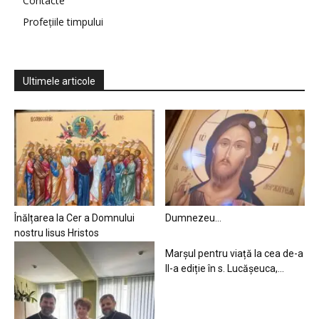
Contacte
Profețiile timpului
Ultimele articole
Înălțarea la Cer a Domnului
Dumnezeu…
nostru Iisus Hristos
Marșul pentru viață la cea de-a
II-a ediție în s. Lucășeuca,...