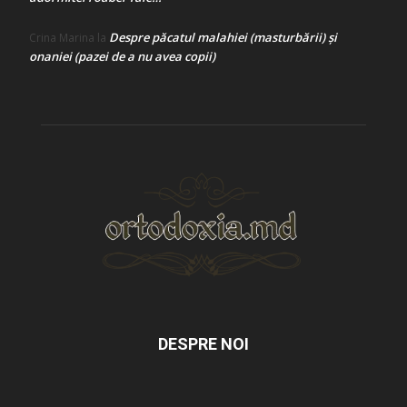
Despre păcatul malahiei (masturbării) şi
Crina Marina
la
onaniei (pazei de a nu avea copii)
DESPRE NOI