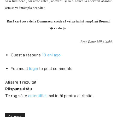
să o lumineze , săi arate calea , adevărul și să o aducă la adevărul absolut
asta se va întâmpla neapărat.
Dacă ceri ceva de la Dumnezeu, crede că vei primi și neapărat Domnul
îți va da ție.
Prot.Victor Mihalachi
Guest
a răspuns
13 ani ago
You must
login
to post comments
Afișare 1 rezultat
Răspunsul tău
Te rog să te
autentifici
mai întâi pentru a trimite.