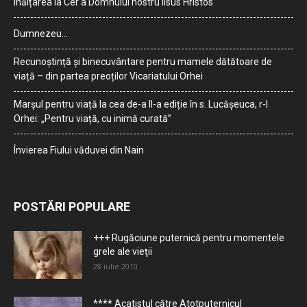
Înălțarea la Cer a Domnului nostru Iisus Hristos
Dumnezeu…
Recunoștință și binecuvântare pentru mamele dătătoare de
viață – din partea preoților Vicariatului Orhei
Marșul pentru viață la cea de-a II-a ediție în s. Lucășeuca, r-l
Orhei: „Pentru viață, cu inimă curată”
Învierea Fiului văduvei din Nain
POSTĂRI POPULARE
+++ Rugăciune puternică pentru momentele
grele ale vieţii
28 iulie 2010
**** Acatistul către Atotputernicul