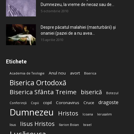
Dumnezeu, la vreme de necaz sau de...
5 octombrie 2010
Despre păcatul malahiei (masturbării) şi
onaniei (pazei de a nu avea...
15 aprilie 2010
Etichete
Anul nou
avort
Academia de Teologie
Biserica
Biserica Ortodoxă
Biserica Sfânta Treime
biserică
Botezul
dragoste
copil
Coronavirus
Cruce
Conferință
Copii
Dumnezeu
Hristos
Icoana
Ierusalim
Iisus Hristos
Iisus
Ilarion Boian
Israel