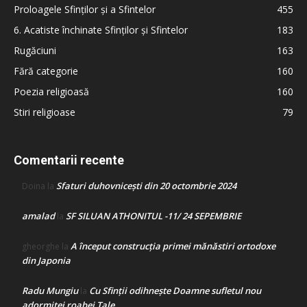
Proloagele Sfinților și a Sfintelor
455
6. Acatiste închinate Sfinților și Sfintelor
183
Rugăciuni
163
Fără categorie
160
Poezia religioasă
160
Stiri religioase
79
Comentarii recente
Sfaturi duhovnicești din 20 octombrie 2024
Doina
la
amalad
SF SILUAN ATHONITUL -11/ 24 SEPEMBRIE
la
A început construcţia primei mănăstiri ortodoxe
gheorghe
la
din Japonia
Radu Mungiu
Cu Sfinții odihnește Doamne sufletul nou
la
adormitei roabei Tale…