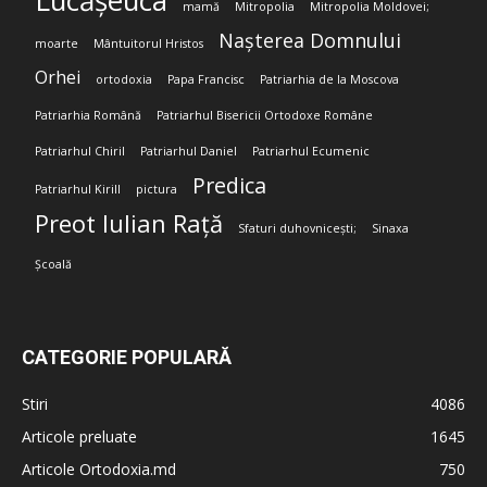
Lucășeuca
mamă
Mitropolia
Mitropolia Moldovei;
Nașterea Domnului
moarte
Mântuitorul Hristos
Orhei
ortodoxia
Papa Francisc
Patriarhia de la Moscova
Patriarhia Română
Patriarhul Bisericii Ortodoxe Române
Patriarhul Chiril
Patriarhul Daniel
Patriarhul Ecumenic
Predica
Patriarhul Kirill
pictura
Preot Iulian Rață
Sfaturi duhovnicești;
Sinaxa
Școală
CATEGORIE POPULARĂ
Stiri
4086
Articole preluate
1645
Articole Ortodoxia.md
750