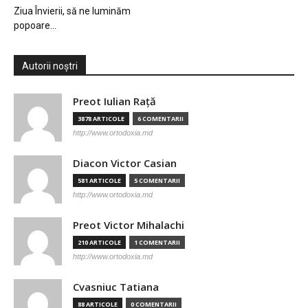
Ziua Învierii, să ne luminăm
popoare…
Autorii noștri
Preot Iulian Raţă
3878 ARTICOLE
6 COMENTARII
http://www.ortodoxia.md
Diacon Victor Casian
581 ARTICOLE
5 COMENTARII
http://www.ortodoxia.md
Preot Victor Mihalachi
210 ARTICOLE
1 COMENTARII
http://www.ortodoxia.md
Cvasniuc Tatiana
88 ARTICOLE
0 COMENTARII