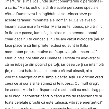
“mărturii” şi mai jos unde sunt comentariile o persoană i-
a scris: “Maria, eşti una dintre acele persoane speciale
căruia Dumnezeu i-a îngăduit să se reîncarneze pe
aceste tărâmuri minunate ale României. Ce va avea o
însemnatate mare în viitor. Maria eu te iubesc, şi-ţi trimit
în fiecare pacea, lumină şi iubirea mea necondiţionată
chiar dacă nu te cunosc şi nu te-am văzut niciodată (mi-ar
face placere să fim prietene,deşi eu sunt în Italia
momentan pentru motive de ”supravieţuire materială”.
Mulţi dintre noi ştim că Dumnezeu există cu adevărat şi
că ne iubeşte din potrivă pe toţi, iar ceea ce ţi se întâmplă
ţie, nu sunt halucinaţii, ci pentru că eşti aleasă, ai o
vibraţie energetica mai simplă decât alții. Eu oricum cred
ceea ce ai scris şi te stimez şi te iubesc. Cu mult drag”.
Iar acesta Maria i-a răspuns că o asteaptă cu mult drag pe
al ei blog, necontrăzicând-o când a zis de reâncărnare şi
toate celelate prostii că este „aleasă, vibraţie energetică”
ş.a. Nu are pic de smerenie aceasta femeie, clar că nu