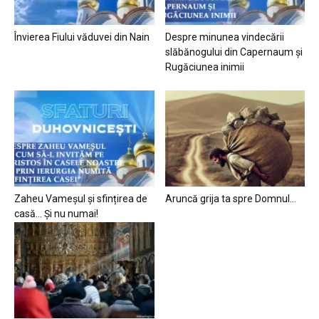
Învierea Fiului văduvei din Nain
Despre minunea vindecării
slăbănogului din Capernaum și
Rugăciunea inimii
Zaheu Vameșul și sfințirea de
Aruncă grija ta spre Domnul…
casă… Și nu numai!