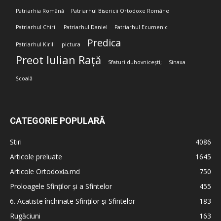
Patriarhia Română
Patriarhul Bisericii Ortodoxe Române
Patriarhul Chiril
Patriarhul Daniel
Patriarhul Ecumenic
Predica
Patriarhul Kirill
pictura
Preot Iulian Rață
Sfaturi duhovnicești;
Sinaxa
Școală
CATEGORIE POPULARĂ
Stiri
4086
Articole preluate
1645
Articole Ortodoxia.md
750
Proloagele Sfinților și a Sfintelor
455
6. Acatiste închinate Sfinților și Sfintelor
183
Rugăciuni
163