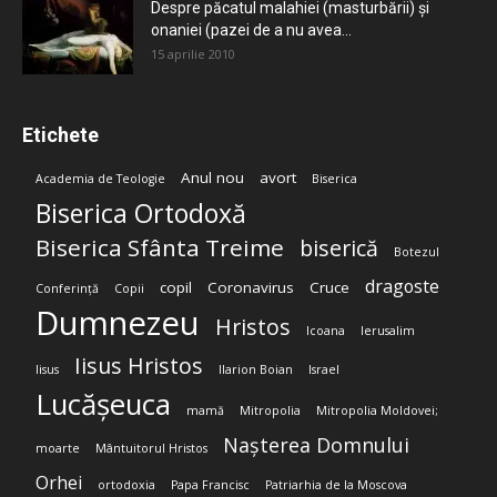
Despre păcatul malahiei (masturbării) şi
onaniei (pazei de a nu avea...
15 aprilie 2010
Etichete
Anul nou
avort
Academia de Teologie
Biserica
Biserica Ortodoxă
Biserica Sfânta Treime
biserică
Botezul
dragoste
copil
Coronavirus
Cruce
Conferință
Copii
Dumnezeu
Hristos
Icoana
Ierusalim
Iisus Hristos
Iisus
Ilarion Boian
Israel
Lucășeuca
mamă
Mitropolia
Mitropolia Moldovei;
Nașterea Domnului
moarte
Mântuitorul Hristos
Orhei
ortodoxia
Papa Francisc
Patriarhia de la Moscova