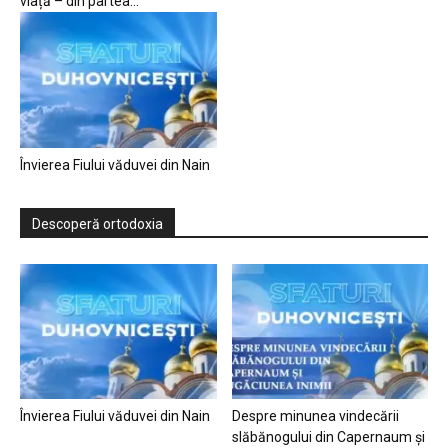
viață – din partea...
Învierea Fiului văduvei din Nain
Descoperă ortodoxia
Învierea Fiului văduvei din Nain
Despre minunea vindecării
slăbănogului din Capernaum și