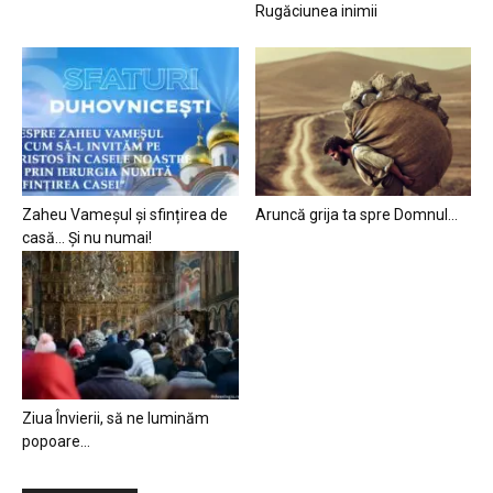
Rugăciunea inimii
Zaheu Vameșul și sfințirea de
Aruncă grija ta spre Domnul…
casă… Și nu numai!
Ziua Învierii, să ne luminăm
popoare…