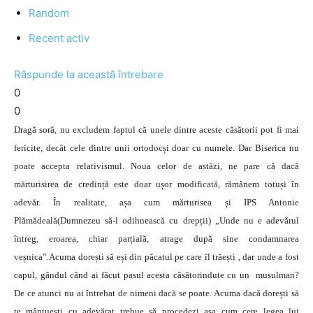
Random
Recent activ
Răspunde la această întrebare
0
0
Dragă soră, nu excludem faptul că unele dintre aceste căsătorii pot fi mai
fericite, decât cele dintre unii ortodocși doar cu numele. Dar Biserica nu
poate accepta relativismul. Noua celor de astăzi, ne pare că dacă
mărturisirea de credință este doar ușor modificată, rămânem totuși în
adevăr. În realitate, așa cum mărturisea și IPS Antonie
Plămădeală(Dumnezeu să-l odihnească cu drepții) „Unde nu e adevărul
întreg, eroarea, chiar parțială, atrage după sine condamnarea
veșnica”.Acuma dorești să eși din păcatul pe care îl trăești , dar unde a fost
capul, gândul când ai făcut pasul acesta căsătorindute cu un musulman?
De ce atunci nu ai întrebat de nimeni dacă se poate. Acuma dacă dorești să
te mântuești cu adevărat trebue să procedezi așa cum cere legea lui