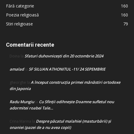
Fără categorie
160
Poezia religioasă
160
Stiri religioase
79
Comentarii recente
Sfaturi duhovnicești din 20 octombrie 2024
Doina
la
amalad
SF SILUAN ATHONITUL -11/ 24 SEPEMBRIE
la
A început construcţia primei mănăstiri ortodoxe
gheorghe
la
din Japonia
Radu Mungiu
Cu Sfinții odihnește Doamne sufletul nou
la
adormitei roabei Tale…
Despre păcatul malahiei (masturbării) şi
Crina Marina
la
onaniei (pazei de a nu avea copii)