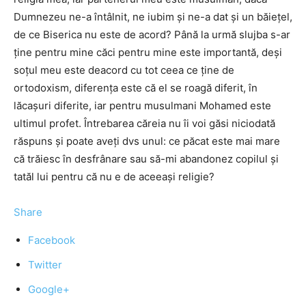
Dumnezeu ne-a întâlnit, ne iubim şi ne-a dat şi un băieţel,
de ce Biserica nu este de acord? Până la urmă slujba s-ar
ţine pentru mine căci pentru mine este importantă, deşi
soţul meu este deacord cu tot ceea ce ţine de
ortodoxism, diferenţa este că el se roagă diferit, în
lăcaşuri diferite, iar pentru musulmani Mohamed este
ultimul profet. Întrebarea căreia nu îi voi găsi niciodată
răspuns şi poate aveţi dvs unul: ce păcat este mai mare
că trăiesc în desfrânare sau să-mi abandonez copilul şi
tatăl lui pentru că nu e de aceeaşi religie?
Share
Facebook
Twitter
Google+