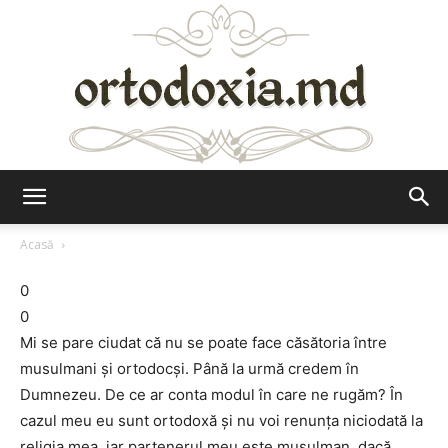
Ortodoxia.md
Acasă
0
0
Mi se pare ciudat că nu se poate face căsătoria între
musulmani şi ortodocşi. Până la urmă credem în
Dumnezeu. De ce ar conta modul în care ne rugăm? În
cazul meu eu sunt ortodoxă şi nu voi renunţa niciodată la
religia mea, iar partenerul meu este musulman, dacă