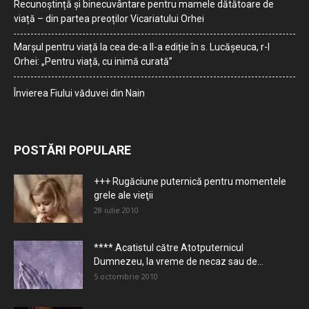
Recunoștință și binecuvântare pentru mamele dătătoare de
viață – din partea preoților Vicariatului Orhei
Marșul pentru viață la cea de-a II-a ediție în s. Lucășeuca, r-l
Orhei: „Pentru viață, cu inimă curată”
Învierea Fiului văduvei din Nain
POSTĂRI POPULARE
+++ Rugăciune puternică pentru momentele
grele ale vieţii
28 iulie 2010
**** Acatistul către Atotputernicul
Dumnezeu, la vreme de necaz sau de...
5 octombrie 2010