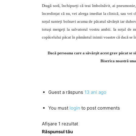
Dragă soră, închipueți că teai îmbolnăvit, ai pneumonie,
încredințat că nu, vei alerga imediat la clinică, sau vei 
soțul sunteți bolnavi acuma de păcatul săvârșit iar duhovni
totuși mergeți la salvatorul vostru ambii. Ia soțul de 
copăcelului păcat în pământul inimii voastre că dacă se în
Dacă persoana care a săvârşit acest grav păcat se si
Biserica noastră una
Guest
a răspuns
13 ani ago
You must
login
to post comments
Afișare 1 rezultat
Răspunsul tău