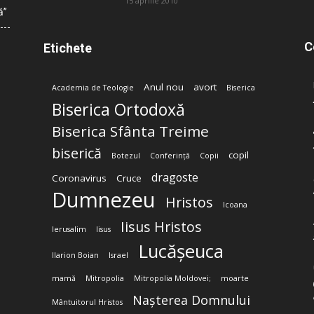
15 aprilie 2010
ă”
C
Etichete
Anul nou
avort
Academia de Teologie
Biserica
Biserica Ortodoxă
Biserica Sfânta Treime
biserică
copil
Botezul
Conferință
Copii
dragoste
Coronavirus
Cruce
Dumnezeu
Hristos
Icoana
Iisus Hristos
Ierusalim
Iisus
Lucășeuca
Ilarion Boian
Israel
mamă
Mitropolia
Mitropolia Moldovei;
moarte
Nașterea Domnului
Mântuitorul Hristos