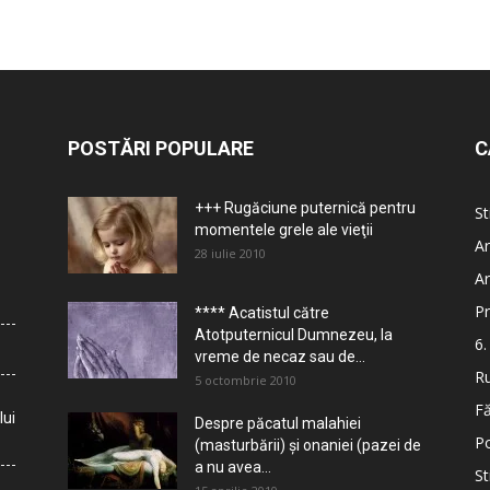
POSTĂRI POPULARE
C
+++ Rugăciune puternică pentru
St
momentele grele ale vieţii
Ar
28 iulie 2010
Ar
Pr
**** Acatistul către
Atotputernicul Dumnezeu, la
6.
vreme de necaz sau de...
Ru
5 octombrie 2010
Fă
lui
Despre păcatul malahiei
Po
(masturbării) şi onaniei (pazei de
a nu avea...
St