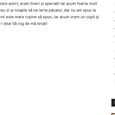
cem avort, eram tineri şi speriaţi! Iar acum foarte mult
u zi şi noapte să ne ierte păcatul, dar nu am spus la
mi este mare ruşine să spun, iar acum vrem un copil şi
l dea! Vă rog de mă ieraţi!