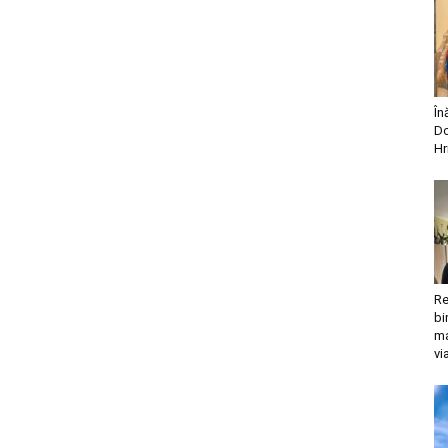
În
Do
Hr
Re
bi
ma
vi