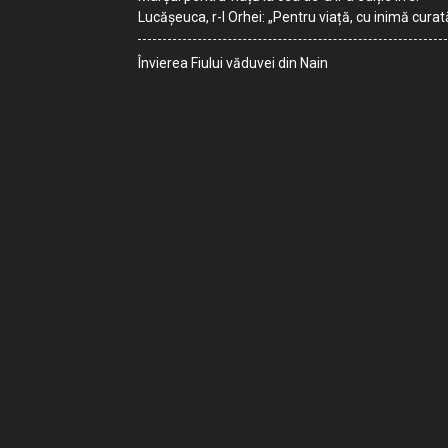
Lucășeuca, r-l Orhei: „Pentru viață, cu inimă curat
Învierea Fiului văduvei din Nain