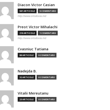
Diacon Victor Casian
581 ARTICOLE
5 COMENTARII
http://www.ortodoxia.md
Preot Victor Mihalachi
210 ARTICOLE
1 COMENTARII
http://www.ortodoxia.md
Cvasniuc Tatiana
88 ARTICOLE
0 COMENTARII
Nadejda B.
32 ARTICOLE
0 COMENTARII
Vitalii Mereutanu
23 ARTICOLE
0 COMENTARII