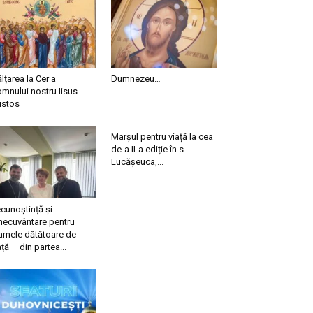
ălțarea la Cer a
Dumnezeu…
mnului nostru Iisus
istos
Marșul pentru viață la cea
de-a II-a ediție în s.
Lucășeuca,...
cunoștință și
necuvântare pentru
mele dătătoare de
ață – din partea...