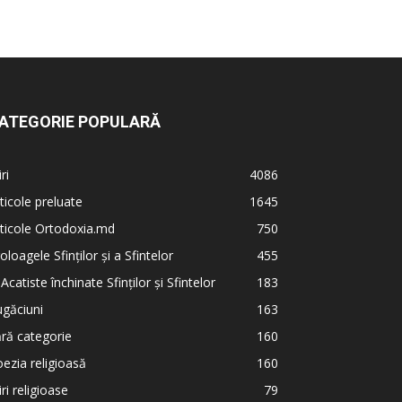
ATEGORIE POPULARĂ
iri
4086
ticole preluate
1645
ticole Ortodoxia.md
750
oloagele Sfinților și a Sfintelor
455
 Acatiste închinate Sfinților și Sfintelor
183
găciuni
163
ră categorie
160
ezia religioasă
160
iri religioase
79