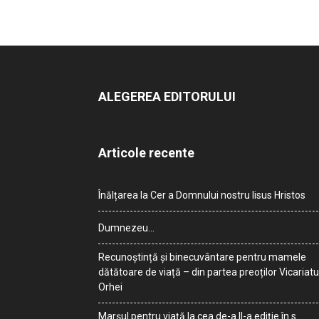
ALEGEREA EDITORULUI
Articole recente
Înălțarea la Cer a Domnului nostru Iisus Hristos
Dumnezeu…
Recunoștință și binecuvântare pentru mamele
dătătoare de viață – din partea preoților Vicariatu
Orhei
Marșul pentru viață la cea de-a II-a ediție în s.