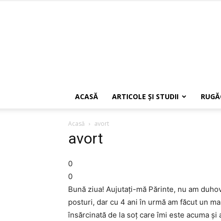
ACASĂ
ARTICOLE ŞI STUDII
RUGĂ
Acasă
avort
avort
0
0
Bună ziua! Aujutaţi-mă Părinte, nu am duhovn
posturi, dar cu 4 ani în urmă am făcut un ma
însărcinată de la soţ care îmi este acuma şi am