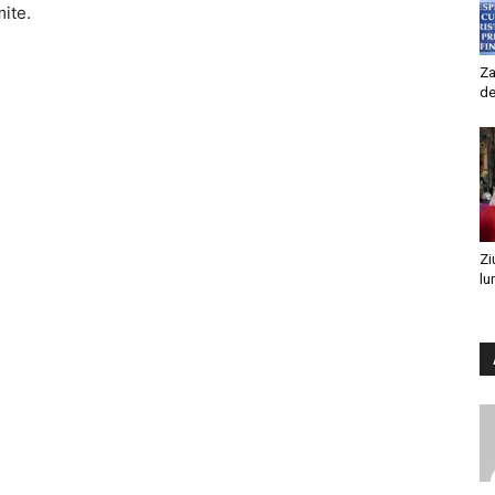
mite.
Za
de
Zi
lu