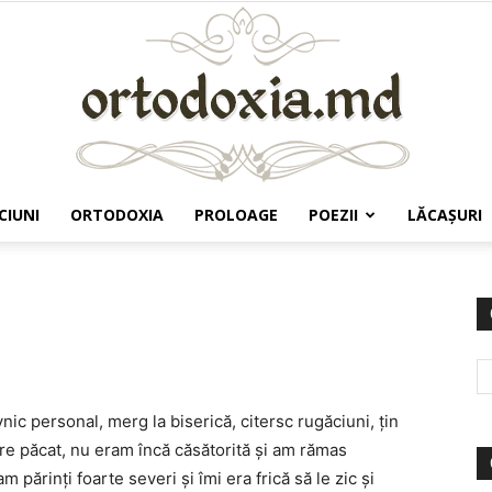
CIUNI
ORTODOXIA
PROLOAGE
POEZII
LĂCAŞURI
Ortodoxia.md
ic personal, merg la biserică, citersc rugăciuni, ţin
re păcat, nu eram încă căsătorită şi am rămas
 părinţi foarte severi şi îmi era frică să le zic şi