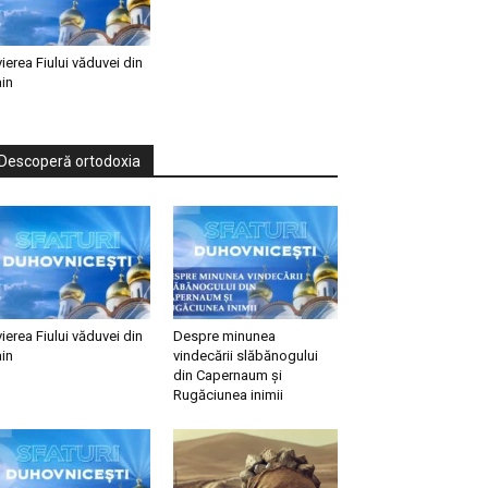
vierea Fiului văduvei din
in
Descoperă ortodoxia
vierea Fiului văduvei din
Despre minunea
in
vindecării slăbănogului
din Capernaum și
Rugăciunea inimii