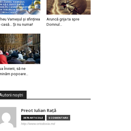
heu Vameșul și sfințirea
Aruncă grija ta spre
 casă… Și nu numai!
Domnul…
ua Învierii, să ne
minăm popoare…
Autorii noștri
Preot Iulian Raţă
3878 ARTICOLE
6 COMENTARII
http://www.ortodoxia.md