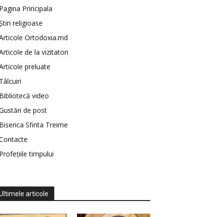
Pagina Principala
Știri religioase
Articole Ortodoxia.md
Articole de la vizitatori
Articole preluate
Tâlcuiri
Bibliotecă video
Gustări de post
Biserica Sfinta Treime
Contacte
Profețiile timpului
Ultimele articole