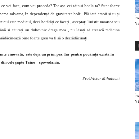
 ce vei face, cum vei proceda? Tot așa vei tăinui boala ta? Sunt foarte
chema salvarea, în dependență de gravitatea bolii. Păi iată ambii și tu și
În
cul este medicul, deci hotărâți ce faceți , așteptați liniștit moartea sau
Na
mână și căutați un duhovnic draga mea , nu lăsați să crească rădăcina
rădăcinează bine foarte greu va fi să o dezrădăcinați.
mte vinovată, este deja un prim pas. Iar pentru pocăinţă existâ în
 din cele şapte Taine – spovedania.
Prot.Victor Mihalachi
În
Na