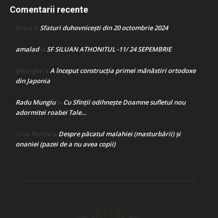
Comentarii recente
Sfaturi duhovnicești din 20 octombrie 2024
Doina
la
amalad
SF SILUAN ATHONITUL -11/ 24 SEPEMBRIE
la
A început construcţia primei mănăstiri ortodoxe
gheorghe
la
din Japonia
Radu Mungiu
Cu Sfinții odihnește Doamne sufletul nou
la
adormitei roabei Tale…
Despre păcatul malahiei (masturbării) şi
Crina Marina
la
onaniei (pazei de a nu avea copii)