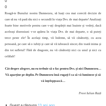
0
0
Roagă-te Bunului nostru Dumnezeu, să luați cea mai corectă decizie de
care să nu vă pară rău nici o secundă în viața Dvs. de mai departe! Analizați
foarte bine motivele pentru care v-ați despărțit mai înainte și vedeți, dacă
aceleași disensiuni v-or apărea în viața Dvs. de mai departe, o să puteți
trece peste ele! În același timp, vă îndemn, să vă căsătoriți, cu acea
persoană, pe care să o iubiți și care să vă iubească sincer, din toată inima și
din tot sufletul! Fără de dragoste, nu vă căsătoriți nici cu unul și nici cu
celălalt!
Cât despre alegere, nu eu trebuie să o fac pentru Dvs. și nici Dumnezeu…
Vă aparține pe deplin. Pe Dumnezeu însă rugați-l ca să vă lumineze și să
vă înțelepțească…
Preot Iulian Rață
Guest
a răspuns
13 ani ago