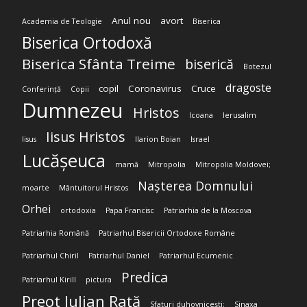
Anul nou
avort
Academia de Teologie
Biserica
Biserica Ortodoxă
Biserica Sfânta Treime
biserică
Botezul
dragoste
copil
Coronavirus
Cruce
Conferință
Copii
Dumnezeu
Hristos
Icoana
Ierusalim
Iisus Hristos
Iisus
Ilarion Boian
Israel
Lucășeuca
mamă
Mitropolia
Mitropolia Moldovei;
Nașterea Domnului
moarte
Mântuitorul Hristos
Orhei
ortodoxia
Papa Francisc
Patriarhia de la Moscova
Patriarhia Română
Patriarhul Bisericii Ortodoxe Române
Patriarhul Chiril
Patriarhul Daniel
Patriarhul Ecumenic
Predica
Patriarhul Kirill
pictura
Preot Iulian Rață
Sfaturi duhovnicești;
Sinaxa