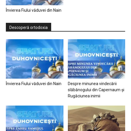
Învierea Fiului văduvei din Nain
Descoperă ortodoxia
Învierea Fiului văduvei din Nain
Despre minunea vindecării
slăbănogului din Capernaum și
Rugăciunea inimii