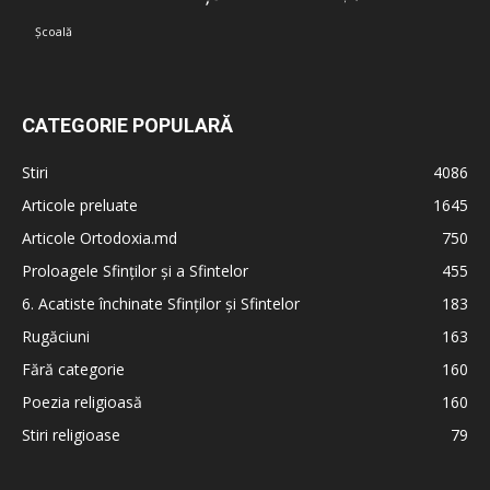
Școală
CATEGORIE POPULARĂ
Stiri
4086
Articole preluate
1645
Articole Ortodoxia.md
750
Proloagele Sfinților și a Sfintelor
455
6. Acatiste închinate Sfinților și Sfintelor
183
Rugăciuni
163
Fără categorie
160
Poezia religioasă
160
Stiri religioase
79