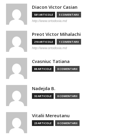
Diacon Victor Casian
581 ARTICOLE
5 COMENTARII
http://www.ortodoxia.md
Preot Victor Mihalachi
210 ARTICOLE
1 COMENTARII
http://www.ortodoxia.md
Cvasniuc Tatiana
88 ARTICOLE
0 COMENTARII
Nadejda B.
32 ARTICOLE
0 COMENTARII
Vitalii Mereutanu
23 ARTICOLE
0 COMENTARII