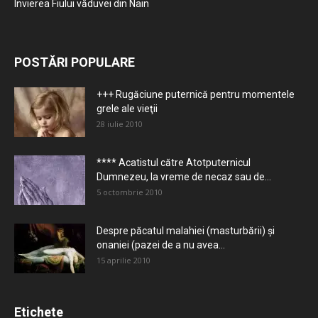
Învierea Fiului văduvei din Nain
POSTĂRI POPULARE
+++ Rugăciune puternică pentru momentele
grele ale vieţii
28 iulie 2010
**** Acatistul către Atotputernicul
Dumnezeu, la vreme de necaz sau de...
5 octombrie 2010
Despre păcatul malahiei (masturbării) şi
onaniei (pazei de a nu avea...
15 aprilie 2010
Etichete