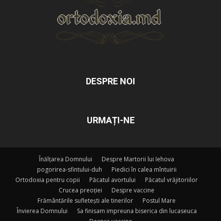
DESPRE NOI
URMAȚI-NE
Înălțarea Domnului
Despre Martorii lui Iehova
pogorirea-sfintului-duh
Piedici în calea mîntuirii
Ortodoxia pentru copii
Păcatul avortului
Păcatul vrăjitoriilor
Crucea preoției
Despre vaccine
Frământările sufletești ale tinerilor
Postul Mare
Învierea Domnului
Sa finisam impreuna biserica din lucaseuca