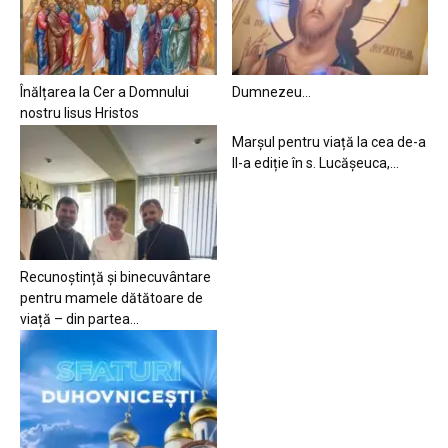
Înălțarea la Cer a Domnului
Dumnezeu…
nostru Iisus Hristos
Marșul pentru viață la cea de-a
II-a ediție în s. Lucășeuca,...
Recunoștință și binecuvântare
pentru mamele dătătoare de
viață – din partea...