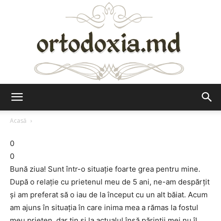
Ortodoxia.md
Acasă
0
0
Bună ziua! Sunt într-o situaţie foarte grea pentru mine.
După o relaţie cu prietenul meu de 5 ani, ne-am despărţit
şi am preferat să o iau de la început cu un alt băiat. Acum
am ajuns în situaţia în care inima mea a rămas la fostul
meu prieten, dar ţin şi la actualul însă părinţii mei nu îl