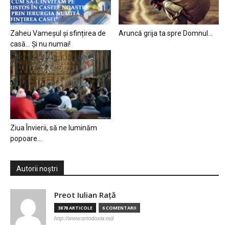
Zaheu Vameșul și sfințirea de
Aruncă grija ta spre Domnul…
casă… Și nu numai!
Ziua Învierii, să ne luminăm
popoare…
Autorii noștri
Preot Iulian Raţă
3878 ARTICOLE
6 COMENTARII
http://www.ortodoxia.md