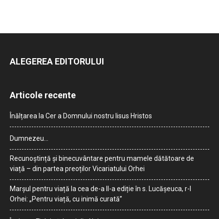
ALEGEREA EDITORULUI
Articole recente
Înălțarea la Cer a Domnului nostru Iisus Hristos
Dumnezeu…
Recunoștință și binecuvântare pentru mamele dătătoare de
viață – din partea preoților Vicariatului Orhei
Marșul pentru viață la cea de-a II-a ediție în s. Lucășeuca, r-l
Orhei: „Pentru viață, cu inimă curată”