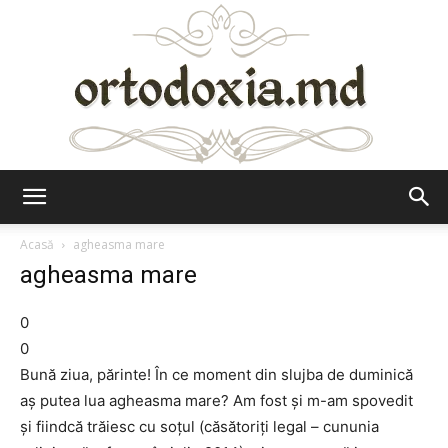
Ortodoxia.md
Acasă
agheasma mare
agheasma mare
0
0
Bună ziua, părinte! În ce moment din slujba de duminică
aş putea lua agheasma mare? Am fost şi m-am spovedit
şi fiindcă trăiesc cu soţul (căsătoriţi legal – cununia