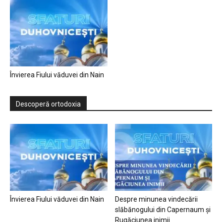
Învierea Fiului văduvei din Nain
Descoperă ortodoxia
Învierea Fiului văduvei din Nain
Despre minunea vindecării
slăbănogului din Capernaum și
Rugăciunea inimii