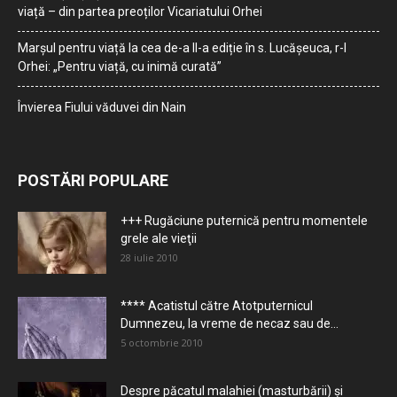
viață – din partea preoților Vicariatului Orhei
Marșul pentru viață la cea de-a II-a ediție în s. Lucășeuca, r-l
Orhei: „Pentru viață, cu inimă curată”
Învierea Fiului văduvei din Nain
POSTĂRI POPULARE
+++ Rugăciune puternică pentru momentele
grele ale vieţii
28 iulie 2010
**** Acatistul către Atotputernicul
Dumnezeu, la vreme de necaz sau de...
5 octombrie 2010
Despre păcatul malahiei (masturbării) şi