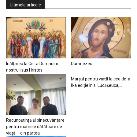
Ultimele articole
Înălțarea la Cer a Domnului
Dumnezeu…
nostru Iisus Hristos
Marșul pentru viață la cea de-a
II-a ediție în s. Lucășeuca,...
Recunoștință și binecuvântare
pentru mamele dătătoare de
viață – din partea...