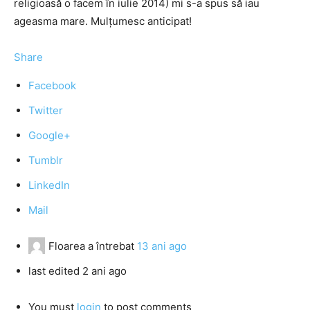
religioasă o facem în iulie 2014) mi s-a spus să iau
ageasma mare. Mulţumesc anticipat!
Share
Facebook
Twitter
Google+
Tumblr
LinkedIn
Mail
Floarea
a întrebat
13 ani ago
last edited 2 ani ago
You must
login
to post comments