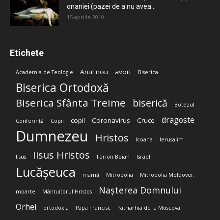
onaniei (pazei de a nu avea...
15 aprilie 2010
Etichete
Anul nou
avort
Academia de Teologie
Biserica
Biserica Ortodoxă
Biserica Sfânta Treime
biserică
Botezul
dragoste
copil
Coronavirus
Cruce
Conferință
Copii
Dumnezeu
Hristos
Icoana
Ierusalim
Iisus Hristos
Iisus
Ilarion Boian
Israel
Lucășeuca
mamă
Mitropolia
Mitropolia Moldovei;
Nașterea Domnului
moarte
Mântuitorul Hristos
Orhei
ortodoxia
Papa Francisc
Patriarhia de la Moscova