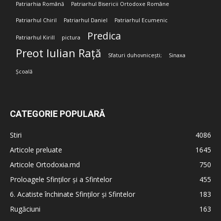
Patriarhia Română
Patriarhul Bisericii Ortodoxe Române
Patriarhul Chiril
Patriarhul Daniel
Patriarhul Ecumenic
Predica
Patriarhul Kirill
pictura
Preot Iulian Rață
Sfaturi duhovnicești;
Sinaxa
Școală
CATEGORIE POPULARĂ
Stiri
4086
Articole preluate
1645
Articole Ortodoxia.md
750
Proloagele Sfinților și a Sfintelor
455
6. Acatiste închinate Sfinților și Sfintelor
183
Rugăciuni
163