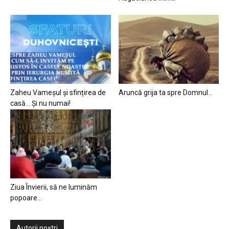
Zaheu Vameșul și sfințirea de
Aruncă grija ta spre Domnul…
casă… Și nu numai!
Ziua Învierii, să ne luminăm
popoare…
Autorii noștri