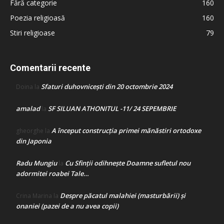
Fără categorie
160
Poezia religioasă
160
Stiri religioase
79
Comentarii recente
Sfaturi duhovnicești din 20 octombrie 2024
Doina
la
amalad
SF SILUAN ATHONITUL -11/ 24 SEPEMBRIE
la
A început construcţia primei mănăstiri ortodoxe
gheorghe
la
din Japonia
Radu Mungiu
Cu Sfinții odihnește Doamne sufletul nou
la
adormitei roabei Tale…
Despre păcatul malahiei (masturbării) şi
Crina Marina
la
onaniei (pazei de a nu avea copii)