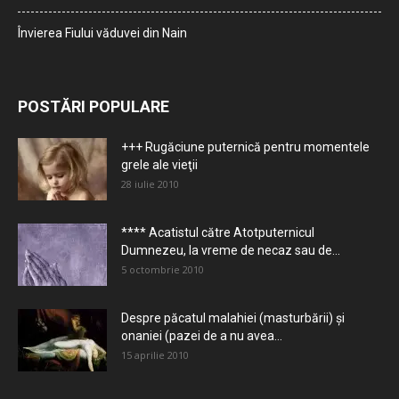
Învierea Fiului văduvei din Nain
POSTĂRI POPULARE
+++ Rugăciune puternică pentru momentele
grele ale vieţii
28 iulie 2010
**** Acatistul către Atotputernicul
Dumnezeu, la vreme de necaz sau de...
5 octombrie 2010
Despre păcatul malahiei (masturbării) şi
onaniei (pazei de a nu avea...
15 aprilie 2010