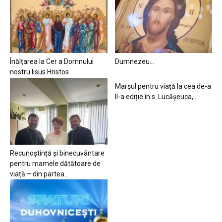
Înălțarea la Cer a Domnului
Dumnezeu…
nostru Iisus Hristos
Marșul pentru viață la cea de-a
II-a ediție în s. Lucășeuca,...
Recunoștință și binecuvântare
pentru mamele dătătoare de
viață – din partea...