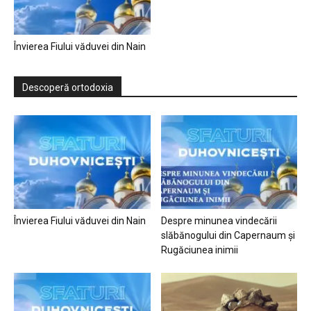
Învierea Fiului văduvei din Nain
Descoperă ortodoxia
Învierea Fiului văduvei din Nain
Despre minunea vindecării
slăbănogului din Capernaum și
Rugăciunea inimii