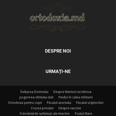
DESPRE NOI
URMAȚI-NE
Înălțarea Domnului
Despre Martorii lui Iehova
pogorirea-sfintului-duh
Piedici în calea mîntuirii
Ortodoxia pentru copii
Păcatul avortului
Păcatul vrăjitoriilor
Crucea preoției
Despre vaccine
Frământările sufletești ale tinerilor
Postul Mare