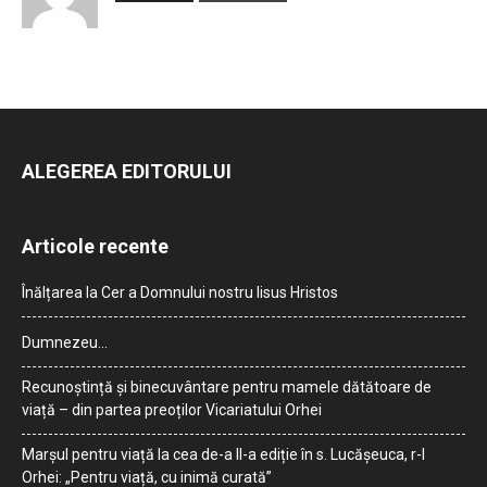
ALEGEREA EDITORULUI
Articole recente
Înălțarea la Cer a Domnului nostru Iisus Hristos
Dumnezeu…
Recunoștință și binecuvântare pentru mamele dătătoare de
viață – din partea preoților Vicariatului Orhei
Marșul pentru viață la cea de-a II-a ediție în s. Lucășeuca, r-l
Orhei: „Pentru viață, cu inimă curată”