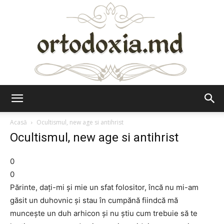
Ortodoxia.md
Acasă
Ocultismul, new age si antihrist
Ocultismul, new age si antihrist
0
0
Părinte, daţi-mi şi mie un sfat folositor, încă nu mi-am
găsit un duhovnic şi stau în cumpănă fiindcă mă
munceşte un duh arhicon şi nu ştiu cum trebuie să te