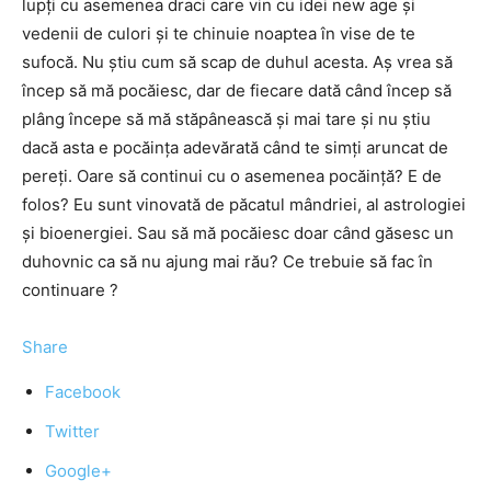
lupţi cu asemenea draci care vin cu idei new age şi
vedenii de culori şi te chinuie noaptea în vise de te
sufocă. Nu ştiu cum să scap de duhul acesta. Aş vrea să
încep să mă pocăiesc, dar de fiecare dată când încep să
plâng începe să mă stăpânească şi mai tare şi nu ştiu
dacă asta e pocăinţa adevărată când te simţi aruncat de
pereţi. Oare să continui cu o asemenea pocăinţă? E de
folos? Eu sunt vinovată de păcatul mândriei, al astrologiei
şi bioenergiei. Sau să mă pocăiesc doar când găsesc un
duhovnic ca să nu ajung mai rău? Ce trebuie să fac în
continuare ?
Share
Facebook
Twitter
Google+