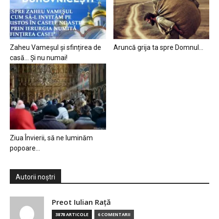
Zaheu Vameșul și sfințirea de
Aruncă grija ta spre Domnul…
casă… Și nu numai!
Ziua Învierii, să ne luminăm
popoare…
Autorii noștri
Preot Iulian Raţă
3878 ARTICOLE
6 COMENTARII