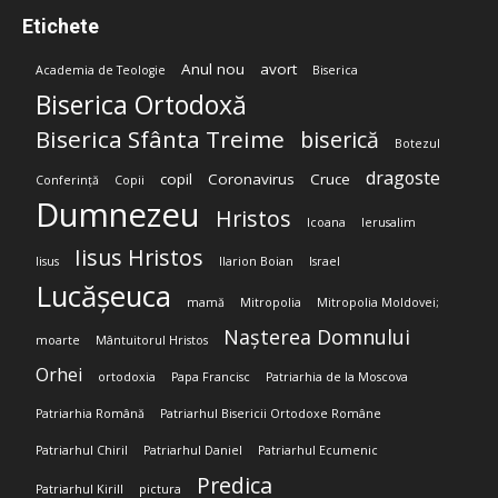
Etichete
Anul nou
avort
Academia de Teologie
Biserica
Biserica Ortodoxă
Biserica Sfânta Treime
biserică
Botezul
dragoste
copil
Coronavirus
Cruce
Conferință
Copii
Dumnezeu
Hristos
Icoana
Ierusalim
Iisus Hristos
Iisus
Ilarion Boian
Israel
Lucășeuca
mamă
Mitropolia
Mitropolia Moldovei;
Nașterea Domnului
moarte
Mântuitorul Hristos
Orhei
ortodoxia
Papa Francisc
Patriarhia de la Moscova
Patriarhia Română
Patriarhul Bisericii Ortodoxe Române
Patriarhul Chiril
Patriarhul Daniel
Patriarhul Ecumenic
Predica
Patriarhul Kirill
pictura