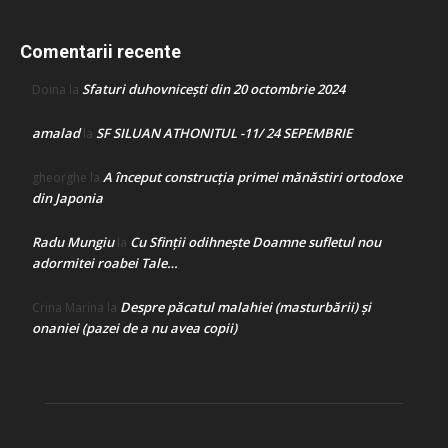
Comentarii recente
Sfaturi duhovnicești din 20 octombrie 2024
Doina
la
amalad
SF SILUAN ATHONITUL -11/ 24 SEPEMBRIE
la
A început construcţia primei mănăstiri ortodoxe
gheorghe
la
din Japonia
Radu Mungiu
Cu Sfinții odihnește Doamne sufletul nou
la
adormitei roabei Tale…
Despre păcatul malahiei (masturbării) şi
Crina Marina
la
onaniei (pazei de a nu avea copii)