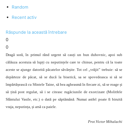
Random
Recent activ
Răspunde la această întrebare
0
0
Dragă soră, în primul rând urgent să cauți un bun duhovnic, apoi sub
călăuza acestuia să lupți cu neputințele care te chinue, pentru că la toate
aceste se ajunge datorită păcatelor săvârșite. Tot cel „vrăjit” trebuie: să se
depărteze de păcat, să se ducă la biserică, sa se spovedeasca si să se
împărtășească cu Sfintele Taine, să bea agheasmă în fiecare zi, să se roage și
să țină post regulat, să i se citeasc rugăciunile de exorcizare (Molitfele
Sfântului Vasile, etc.) o dată pe săptămână. Numai astfel poate fi biruită
vraja, neputința, și arsă ca paiele.
Prot.Victor Mihalachi