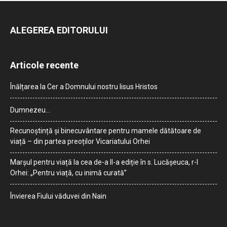
ALEGEREA EDITORULUI
Articole recente
Înălțarea la Cer a Domnului nostru Iisus Hristos
Dumnezeu…
Recunoștință și binecuvântare pentru mamele dătătoare de
viață – din partea preoților Vicariatului Orhei
Marșul pentru viață la cea de-a II-a ediție în s. Lucășeuca, r-l
Orhei: „Pentru viață, cu inimă curată”
Învierea Fiului văduvei din Nain