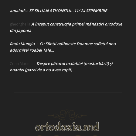
amalad
SF SILUAN ATHONITUL -11/ 24 SEPEMBRIE
la
A început construcţia primei mănăstiri ortodoxe
gheorghe
la
din Japonia
Radu Mungiu
Cu Sfinții odihnește Doamne sufletul nou
la
adormitei roabei Tale…
Despre păcatul malahiei (masturbării) şi
Crina Marina
la
onaniei (pazei de a nu avea copii)