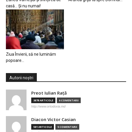
casă… Și nu numai!
Ziua Învierii, să ne luminăm
popoare…
Autorii noștri
Preot Iulian Raţă
3878 ARTICOLE
6 COMENTARII
http://www.ortodoxia.md
Diacon Victor Casian
581 ARTICOLE
5 COMENTARII