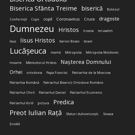
Biserica Sfânta Treime
biserică
Botezul
dragoste
copil
Coronavirus
Cruce
Conferință
Copii
Dumnezeu
Hristos
Icoana
Ierusalim
Iisus Hristos
Iisus
Ilarion Boian
Israel
Lucășeuca
mamă
Mitropolia
Mitropolia Moldovei;
Nașterea Domnului
moarte
Mântuitorul Hristos
Orhei
ortodoxia
Papa Francisc
Patriarhia de la Moscova
Patriarhia Română
Patriarhul Bisericii Ortodoxe Române
Patriarhul Chiril
Patriarhul Daniel
Patriarhul Ecumenic
Predica
Patriarhul Kirill
pictura
Preot Iulian Rață
Sfaturi duhovnicești;
Sinaxa
Școală