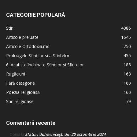
CATEGORIE POPULARĂ
Stiri
4086
Articole preluate
1645
Articole Ortodoxia.md
750
Proloagele Sfinților și a Sfintelor
455
6. Acatiste închinate Sfinților și Sfintelor
183
Rugăciuni
163
Fără categorie
160
Poezia religioasă
160
Stiri religioase
79
Comentarii recente
Sfaturi duhovnicești din 20 octombrie 2024
Doina
la