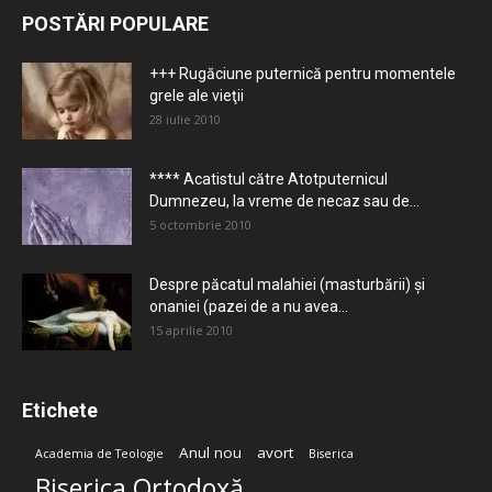
POSTĂRI POPULARE
+++ Rugăciune puternică pentru momentele
grele ale vieţii
28 iulie 2010
**** Acatistul către Atotputernicul
Dumnezeu, la vreme de necaz sau de...
5 octombrie 2010
Despre păcatul malahiei (masturbării) şi
onaniei (pazei de a nu avea...
15 aprilie 2010
Etichete
Anul nou
avort
Academia de Teologie
Biserica
Biserica Ortodoxă