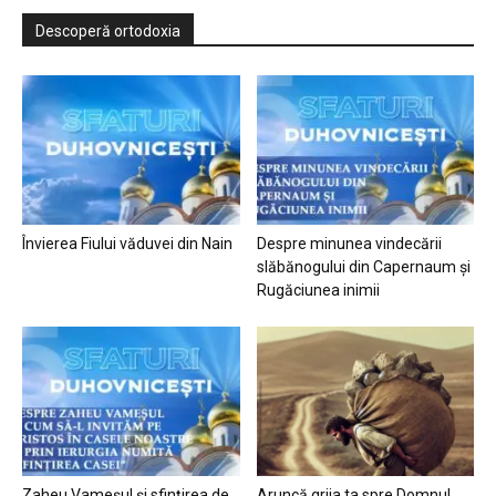
Descoperă ortodoxia
Învierea Fiului văduvei din Nain
Despre minunea vindecării
slăbănogului din Capernaum și
Rugăciunea inimii
Zaheu Vameșul și sfințirea de
Aruncă grija ta spre Domnul…