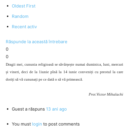
Oldest First
Random
Recent activ
Răspunde la această întrebare
0
0
Dragii mei, cununia religioasă se săvârșește numai duminica, luni, mercuri
și vineri, deci de la 1iunie pînă la 14 iunie conveniți cu preotul la care
doriți să vă cununați pe ce dată o să vă primească.
Prot.Victor Mihalachi
Guest
a răspuns
13 ani ago
You must
login
to post comments