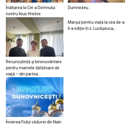
Înălțarea la Cer a Domnului
Dumnezeu…
nostru Iisus Hristos
Marșul pentru viață la cea de-a
II-a ediție în s. Lucășeuca,...
Recunoștință și binecuvântare
pentru mamele dătătoare de
viață – din partea...
Învierea Fiului văduvei din Nain