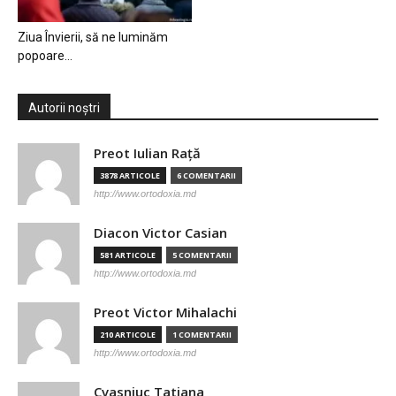
Ziua Învierii, să ne luminăm
popoare…
Autorii noștri
Preot Iulian Raţă
3878 ARTICOLE
6 COMENTARII
http://www.ortodoxia.md
Diacon Victor Casian
581 ARTICOLE
5 COMENTARII
http://www.ortodoxia.md
Preot Victor Mihalachi
210 ARTICOLE
1 COMENTARII
http://www.ortodoxia.md
Cvasniuc Tatiana