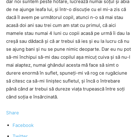
dar noi suntem peste hotare, lucrează numai soţul şi abia
de ne ajunge leafa lui, şi într-o discuţie cu el mi-a zis că
dacă îl avem pe următorul copil, atunci n-o să mai stau
acasă doi ani sau trei cum am stat cu primul, că aici
mamele stau numai 4 luni cu copii acasă pe urmă îi dau la
creşă sau dădacă şi că ar trebui să ies şi eu la lucru că nu
se ajung bani şi nu se pune nimic deoparte. Dar eu nu pot
să-mi închipui să-mi dau copilul aşa micuţ cuiva şi să nu-l
mai alaptez, numai ghândul acesta mă face să simt o
durere enormă în suflet, spuneţi-mi vă rog ce rugăciune
să citesc ca să-mi liniştec sufletul, şi încă o întrebare
până când ar trebui să dureze viaţa trupească între soţi
când soţia e însărcinată.
Share
Facebook
Twitter