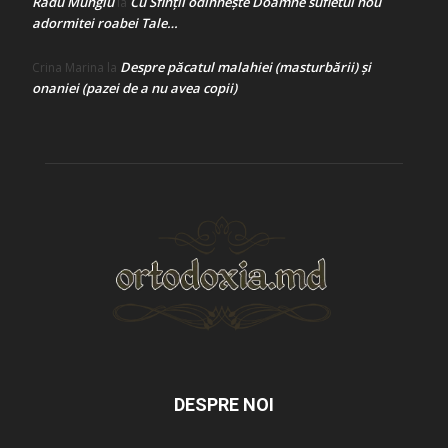
Radu Mungiu
Cu Sfinții odihnește Doamne sufletul nou
la
adormitei roabei Tale…
Despre păcatul malahiei (masturbării) şi
Crina Marina
la
onaniei (pazei de a nu avea copii)
DESPRE NOI