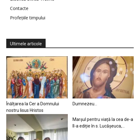
Contacte
Profețiile timpului
Ultimele articole
Înălțarea la Cer a Domnului
Dumnezeu…
nostru Iisus Hristos
Marșul pentru viață la cea de-a
II-a ediție în s. Lucășeuca,...