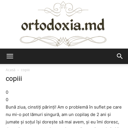
Ortodoxia.md
Acasă
copiii
copiii
0
0
Bună ziua, cinstiţi părinţi! Am o problemă în suflet pe care
nu mi-o pot lămuri singură, am un copilaş de 2 ani şi
jumate şi soţul îşi doreşte să mai avem, şi eu îmi doresc,