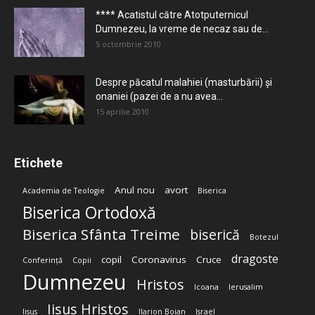
**** Acatistul către Atotputernicul
Dumnezeu, la vreme de necaz sau de...
5 octombrie 2010
Despre păcatul malahiei (masturbării) şi
onaniei (pazei de a nu avea...
15 aprilie 2010
Etichete
Anul nou
avort
Academia de Teologie
Biserica
Biserica Ortodoxă
Biserica Sfânta Treime
biserică
Botezul
dragoste
copil
Coronavirus
Cruce
Conferință
Copii
Dumnezeu
Hristos
Icoana
Ierusalim
Iisus Hristos
Iisus
Ilarion Boian
Israel