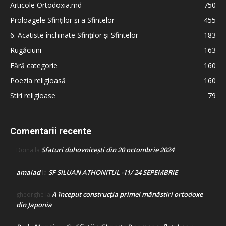
Articole Ortodoxia.md
750
Proloagele Sfinților și a Sfintelor
455
6. Acatiste închinate Sfinților și Sfintelor
183
Rugăciuni
163
Fără categorie
160
Poezia religioasă
160
Stiri religioase
79
Comentarii recente
Sfaturi duhovnicești din 20 octombrie 2024
Doina
la
amalad
SF SILUAN ATHONITUL -11/ 24 SEPEMBRIE
la
A început construcţia primei mănăstiri ortodoxe
gheorghe
la
din Japonia