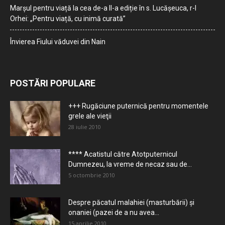
Marșul pentru viață la cea de-a II-a ediție în s. Lucășeuca, r-l
Orhei: „Pentru viață, cu inimă curată”
Învierea Fiului văduvei din Nain
POSTĂRI POPULARE
+++ Rugăciune puternică pentru momentele
grele ale vieţii
28 iulie 2010
**** Acatistul către Atotputernicul
Dumnezeu, la vreme de necaz sau de...
5 octombrie 2010
Despre păcatul malahiei (masturbării) şi
onaniei (pazei de a nu avea...
15 aprilie 2010