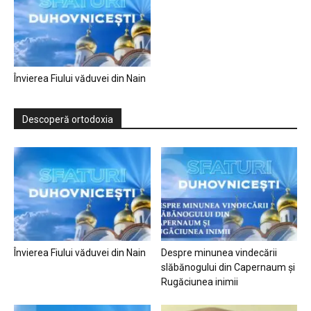
Învierea Fiului văduvei din Nain
Descoperă ortodoxia
Învierea Fiului văduvei din Nain
Despre minunea vindecării
slăbănogului din Capernaum și
Rugăciunea inimii