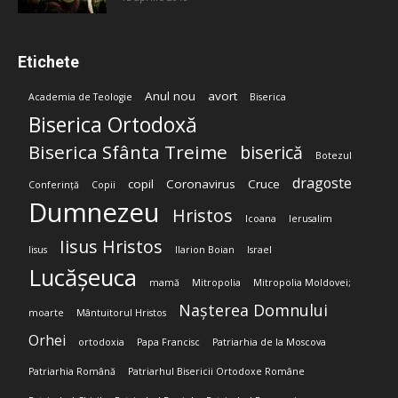
Etichete
Anul nou
avort
Academia de Teologie
Biserica
Biserica Ortodoxă
Biserica Sfânta Treime
biserică
Botezul
dragoste
copil
Coronavirus
Cruce
Conferință
Copii
Dumnezeu
Hristos
Icoana
Ierusalim
Iisus Hristos
Iisus
Ilarion Boian
Israel
Lucășeuca
mamă
Mitropolia
Mitropolia Moldovei;
Nașterea Domnului
moarte
Mântuitorul Hristos
Orhei
ortodoxia
Papa Francisc
Patriarhia de la Moscova
Patriarhia Română
Patriarhul Bisericii Ortodoxe Române