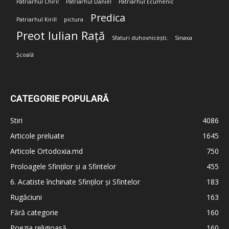
Patriarhul Chiril
Patriarhul Daniel
Patriarhul Ecumenic
Predica
Patriarhul Kirill
pictura
Preot Iulian Rață
Sfaturi duhovnicești;
Sinaxa
Școală
CATEGORIE POPULARĂ
Stiri
4086
Articole preluate
1645
Articole Ortodoxia.md
750
Proloagele Sfinților și a Sfintelor
455
6. Acatiste închinate Sfinților și Sfintelor
183
Rugăciuni
163
Fără categorie
160
Poezia religioasă
160