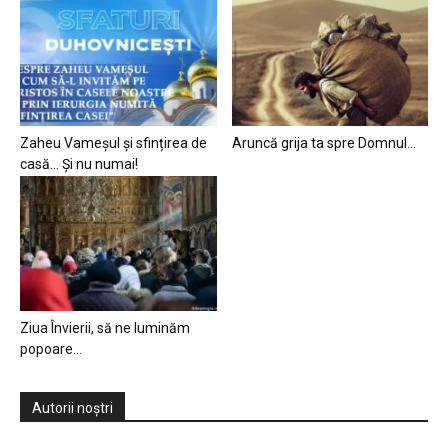
Zaheu Vameșul și sfințirea de
Aruncă grija ta spre Domnul…
casă… Și nu numai!
Ziua Învierii, să ne luminăm
popoare…
Autorii noștri