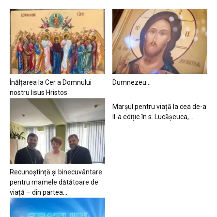
Înălțarea la Cer a Domnului
Dumnezeu…
nostru Iisus Hristos
Marșul pentru viață la cea de-a
II-a ediție în s. Lucășeuca,...
Recunoștință și binecuvântare
pentru mamele dătătoare de
viață – din partea...