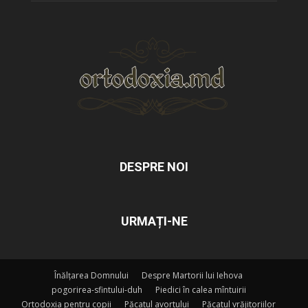
DESPRE NOI
URMAȚI-NE
Înălțarea Domnului
Despre Martorii lui Iehova
pogorirea-sfintului-duh
Piedici în calea mîntuirii
Ortodoxia pentru copii
Păcatul avortului
Păcatul vrăjitoriilor