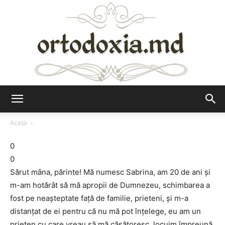
Ortodoxia.md
Acasă
0
0
Sărut mâna, părinte! Mă numesc Sabrina, am 20 de ani şi
m-am hotărât să mă apropii de Dumnezeu, schimbarea a
fost pe neaşteptate faţă de familie, prieteni, şi m-a
distanţat de ei pentru că nu mă pot înţelege, eu am un
prieten cu care vreau să mă căsătoresc, locuim împreună,