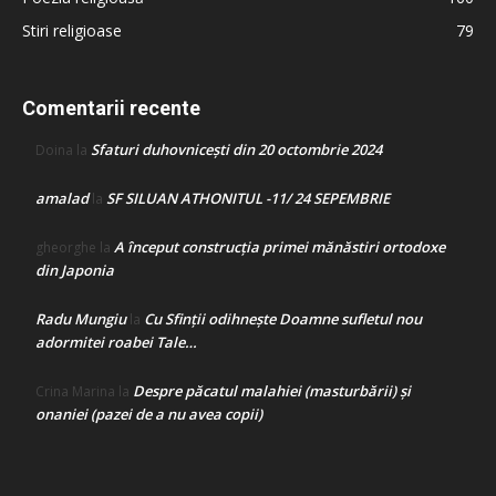
Stiri religioase
79
Comentarii recente
Sfaturi duhovnicești din 20 octombrie 2024
Doina
la
amalad
SF SILUAN ATHONITUL -11/ 24 SEPEMBRIE
la
A început construcţia primei mănăstiri ortodoxe
gheorghe
la
din Japonia
Radu Mungiu
Cu Sfinții odihnește Doamne sufletul nou
la
adormitei roabei Tale…
Despre păcatul malahiei (masturbării) şi
Crina Marina
la
onaniei (pazei de a nu avea copii)