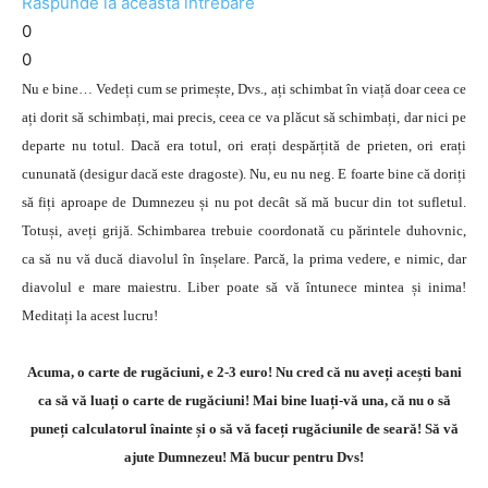
Răspunde la această întrebare
0
0
Nu e bine… Vedeți cum se primește, Dvs., ați schimbat în viață doar ceea ce
ați dorit să schimbați, mai precis, ceea ce va plăcut să schimbați, dar nici pe
departe nu totul. Dacă era totul, ori erați despărțită de prieten, ori erați
cununată (desigur dacă este dragoste). Nu, eu nu neg. E foarte bine că doriți
să fiți aproape de Dumnezeu și nu pot decât să mă bucur din tot sufletul.
Totuși, aveți grijă. Schimbarea trebuie coordonată cu părintele duhovnic,
ca să nu vă ducă diavolul în înșelare. Parcă, la prima vedere, e nimic, dar
diavolul e mare maiestru. Liber poate să vă întunece mintea și inima!
Meditați la acest lucru!
Acuma, o carte de rugăciuni, e 2-3 euro! Nu cred că nu aveți acești bani
ca să vă luați o carte de rugăciuni! Mai bine luați-vă una, că nu o să
puneți calculatorul înainte și o să vă faceți rugăciunile de seară! Să vă
ajute Dumnezeu! Mă bucur pentru Dvs!