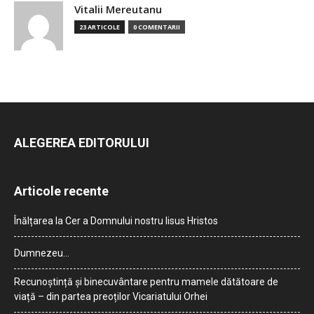
Vitalii Mereutanu
23 ARTICOLE
0 COMENTARII
ALEGEREA EDITORULUI
Articole recente
Înălțarea la Cer a Domnului nostru Iisus Hristos
Dumnezeu…
Recunoștință și binecuvântare pentru mamele dătătoare de
viață – din partea preoților Vicariatului Orhei