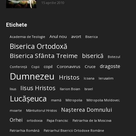
15 aprilie 2010
Etichete
Anul nou
avort
Academia de Teologie
Biserica
Biserica Ortodoxă
Biserica Sfânta Treime
biserică
Botezul
dragoste
copil
Coronavirus
Cruce
Conferință
Copii
Dumnezeu
Hristos
Icoana
Ierusalim
Iisus Hristos
Iisus
Ilarion Boian
Israel
Lucășeuca
mamă
Mitropolia
Mitropolia Moldovei;
Nașterea Domnului
moarte
Mântuitorul Hristos
Orhei
ortodoxia
Papa Francisc
Patriarhia de la Moscova
Patriarhia Română
Patriarhul Bisericii Ortodoxe Române