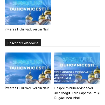
Învierea Fiului văduvei din Nain
Descoperă ortodoxia
Învierea Fiului văduvei din Nain
Despre minunea vindecării
slăbănogului din Capernaum și
Rugăciunea inimii