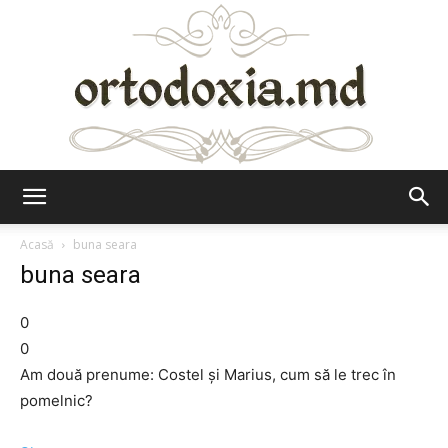
Ortodoxia.md
Acasă
buna seara
buna seara
0
0
Am două prenume: Costel și Marius, cum să le trec în
pomelnic?