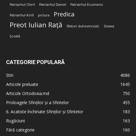
Patriarhul Chiril
Patriarhul Daniel
Patriarhul Ecumenic
Predica
Patriarhul Kirill
pictura
Preot Iulian Rață
Sfaturi duhovnicești;
Sinaxa
Școală
CATEGORIE POPULARĂ
Stiri
4086
Articole preluate
1645
Articole Ortodoxia.md
750
Proloagele Sfinților și a Sfintelor
455
6. Acatiste închinate Sfinților și Sfintelor
183
Rugăciuni
163
Fără categorie
160