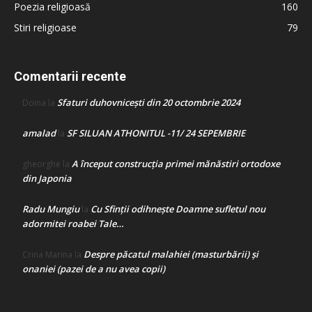
Poezia religioasă
160
Stiri religioase
79
Comentarii recente
Sfaturi duhovnicești din 20 octombrie 2024
Doina
la
amalad
SF SILUAN ATHONITUL -11/ 24 SEPEMBRIE
la
A început construcţia primei mănăstiri ortodoxe
gheorghe
la
din Japonia
Radu Mungiu
Cu Sfinții odihnește Doamne sufletul nou
la
adormitei roabei Tale…
Despre păcatul malahiei (masturbării) şi
Crina Marina
la
onaniei (pazei de a nu avea copii)