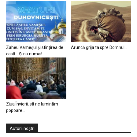
Zaheu Vameșul și sfințirea de
Aruncă grija ta spre Domnul…
casă… Și nu numai!
Ziua Învierii, să ne luminăm
popoare…
Autorii noștri