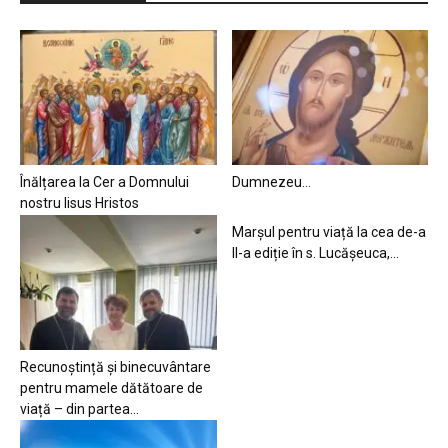
Înălțarea la Cer a Domnului
Dumnezeu…
nostru Iisus Hristos
Marșul pentru viață la cea de-a
II-a ediție în s. Lucășeuca,...
Recunoștință și binecuvântare
pentru mamele dătătoare de
viață – din partea...