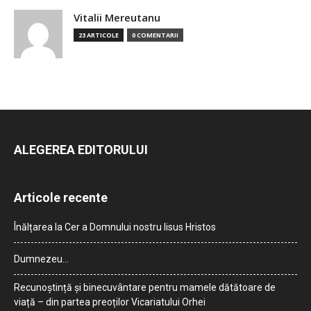
Vitalii Mereutanu
23 ARTICOLE
0 COMENTARII
ALEGEREA EDITORULUI
Articole recente
Înălțarea la Cer a Domnului nostru Iisus Hristos
Dumnezeu…
Recunoștință și binecuvântare pentru mamele dătătoare de
viață – din partea preoților Vicariatului Orhei