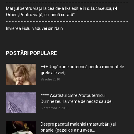
Marșul pentru viață la cea de-a II-a ediție în s. Lucășeuca, r-l
Orhei: „Pentru viață, cu inimă curată”
Învierea Fiului văduvei din Nain
POSTĂRI POPULARE
+++ Rugăciune puternică pentru momentele
grele ale vieţii
28 iulie 2010
**** Acatistul către Atotputernicul
Dumnezeu, la vreme de necaz sau de...
5 octombrie 2010
Despre păcatul malahiei (masturbării) şi
onaniei (pazei de a nu avea...