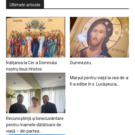
Ultimele articole
Înălțarea la Cer a Domnului
Dumnezeu…
nostru Iisus Hristos
Marșul pentru viață la cea de-a
II-a ediție în s. Lucășeuca,...
Recunoștință și binecuvântare
pentru mamele dătătoare de
viață – din partea...