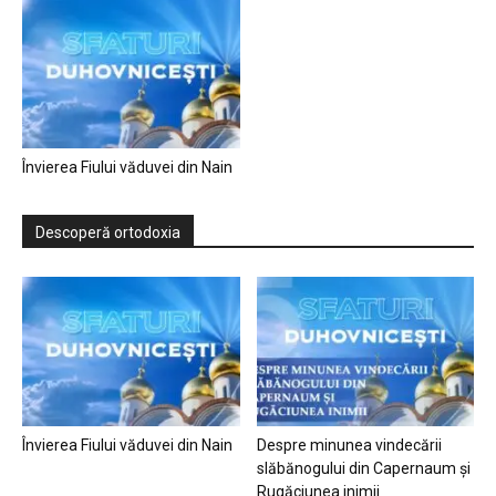
Învierea Fiului văduvei din Nain
Descoperă ortodoxia
Învierea Fiului văduvei din Nain
Despre minunea vindecării
slăbănogului din Capernaum și
Rugăciunea inimii