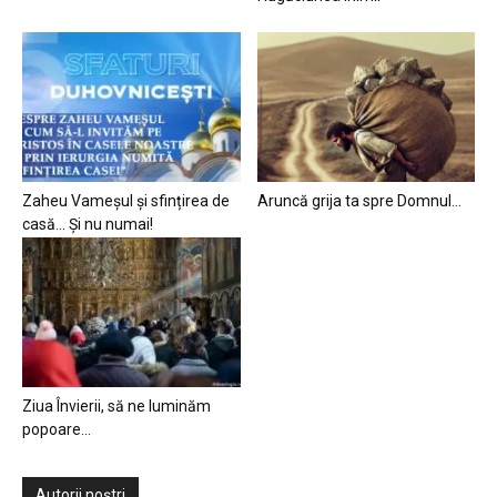
Zaheu Vameșul și sfințirea de
Aruncă grija ta spre Domnul…
casă… Și nu numai!
Ziua Învierii, să ne luminăm
popoare…
Autorii noștri