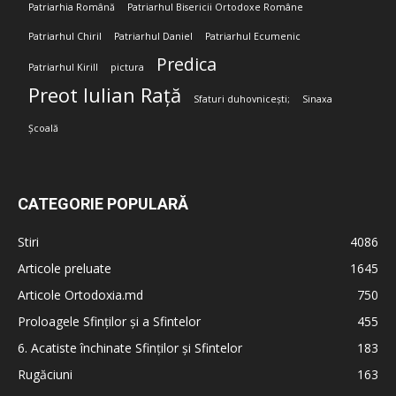
Patriarhia Română
Patriarhul Bisericii Ortodoxe Române
Patriarhul Chiril
Patriarhul Daniel
Patriarhul Ecumenic
Predica
Patriarhul Kirill
pictura
Preot Iulian Rață
Sfaturi duhovnicești;
Sinaxa
Școală
CATEGORIE POPULARĂ
Stiri
4086
Articole preluate
1645
Articole Ortodoxia.md
750
Proloagele Sfinților și a Sfintelor
455
6. Acatiste închinate Sfinților și Sfintelor
183
Rugăciuni
163