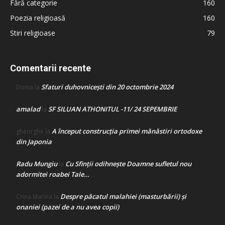
Fără categorie
160
Poezia religioasă
160
Stiri religioase
79
Comentarii recente
Sfaturi duhovnicești din 20 octombrie 2024
Doina
la
amalad
SF SILUAN ATHONITUL -11/ 24 SEPEMBRIE
la
A început construcţia primei mănăstiri ortodoxe
gheorghe
la
din Japonia
Radu Mungiu
Cu Sfinții odihnește Doamne sufletul nou
la
adormitei roabei Tale…
Despre păcatul malahiei (masturbării) şi
Crina Marina
la
onaniei (pazei de a nu avea copii)