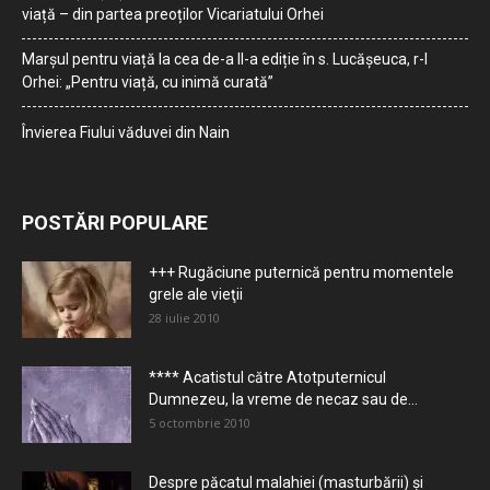
viață – din partea preoților Vicariatului Orhei
Marșul pentru viață la cea de-a II-a ediție în s. Lucășeuca, r-l
Orhei: „Pentru viață, cu inimă curată”
Învierea Fiului văduvei din Nain
POSTĂRI POPULARE
+++ Rugăciune puternică pentru momentele
grele ale vieţii
28 iulie 2010
**** Acatistul către Atotputernicul
Dumnezeu, la vreme de necaz sau de...
5 octombrie 2010
Despre păcatul malahiei (masturbării) şi