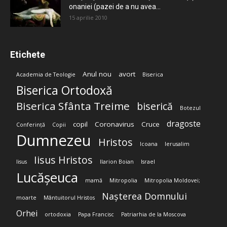
onaniei (pazei de a nu avea...
15 aprilie 2010
Etichete
Anul nou
avort
Academia de Teologie
Biserica
Biserica Ortodoxă
Biserica Sfânta Treime
biserică
Botezul
dragoste
copil
Coronavirus
Cruce
Conferință
Copii
Dumnezeu
Hristos
Icoana
Ierusalim
Iisus Hristos
Iisus
Ilarion Boian
Israel
Lucășeuca
mamă
Mitropolia
Mitropolia Moldovei;
Nașterea Domnului
moarte
Mântuitorul Hristos
Orhei
ortodoxia
Papa Francisc
Patriarhia de la Moscova