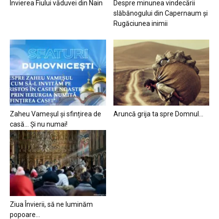
Învierea Fiului văduvei din Nain
Despre minunea vindecării
slăbănogului din Capernaum și
Rugăciunea inimii
Zaheu Vameșul și sfințirea de
Aruncă grija ta spre Domnul…
casă… Și nu numai!
Ziua Învierii, să ne luminăm
popoare…