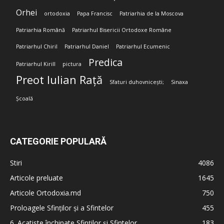
Orhei
ortodoxia
Papa Francisc
Patriarhia de la Moscova
Patriarhia Română
Patriarhul Bisericii Ortodoxe Române
Patriarhul Chiril
Patriarhul Daniel
Patriarhul Ecumenic
Predica
Patriarhul Kirill
pictura
Preot Iulian Rață
Sfaturi duhovnicești;
Sinaxa
Școală
CATEGORIE POPULARĂ
Stiri
4086
Articole preluate
1645
Articole Ortodoxia.md
750
Proloagele Sfinților și a Sfintelor
455
6. Acatiste închinate Sfinților și Sfintelor
183