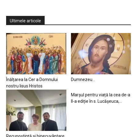
Ultimele articole
Înălțarea la Cer a Domnului
Dumnezeu…
nostru Iisus Hristos
Marșul pentru viață la cea de-a
II-a ediție în s. Lucășeuca,...
Recunoștință și binecuvântare