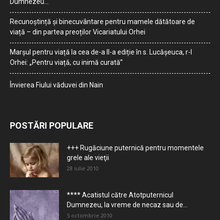
Dumnezeu…
Recunoștință și binecuvântare pentru mamele dătătoare de
viață – din partea preoților Vicariatului Orhei
Marșul pentru viață la cea de-a II-a ediție în s. Lucășeuca, r-l
Orhei: „Pentru viață, cu inimă curată”
Învierea Fiului văduvei din Nain
POSTĂRI POPULARE
+++ Rugăciune puternică pentru momentele
grele ale vieţii
28 iulie 2010
**** Acatistul către Atotputernicul
Dumnezeu, la vreme de necaz sau de...
5 octombrie 2010