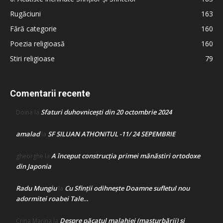
Rugăciuni
163
Fără categorie
160
Poezia religioasă
160
Stiri religioase
79
Comentarii recente
Sfaturi duhovnicești din 20 octombrie 2024
Doina
la
amalad
SF SILUAN ATHONITUL -11/ 24 SEPEMBRIE
la
A început construcţia primei mănăstiri ortodoxe
gheorghe
la
din Japonia
Radu Mungiu
Cu Sfinții odihnește Doamne sufletul nou
la
adormitei roabei Tale…
Despre păcatul malahiei (masturbării) şi
Crina Marina
la