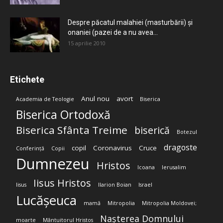
Despre păcatul malahiei (masturbării) şi
onaniei (pazei de a nu avea...
15 aprilie 2010
Etichete
Anul nou
avort
Academia de Teologie
Biserica
Biserica Ortodoxă
Biserica Sfânta Treime
biserică
Botezul
dragoste
copil
Coronavirus
Cruce
Conferință
Copii
Dumnezeu
Hristos
Icoana
Ierusalim
Iisus Hristos
Iisus
Ilarion Boian
Israel
Lucășeuca
mamă
Mitropolia
Mitropolia Moldovei;
Nașterea Domnului
moarte
Mântuitorul Hristos