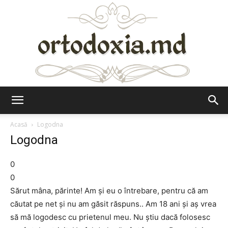
Ortodoxia.md
Acasă
Logodna
Logodna
0
0
Sărut mâna, părinte! Am şi eu o întrebare, pentru că am
căutat pe net şi nu am găsit răspuns.. Am 18 ani şi aş vrea
să mă logodesc cu prietenul meu. Nu ştiu dacă folosesc