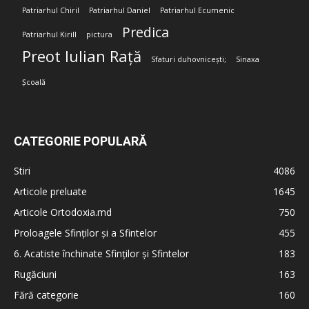
Patriarhul Chiril
Patriarhul Daniel
Patriarhul Ecumenic
Predica
Patriarhul Kirill
pictura
Preot Iulian Rață
Sfaturi duhovnicești;
Sinaxa
Școală
CATEGORIE POPULARĂ
Stiri
4086
Articole preluate
1645
Articole Ortodoxia.md
750
Proloagele Sfinților și a Sfintelor
455
6. Acatiste închinate Sfinților și Sfintelor
183
Rugăciuni
163
Fără categorie
160