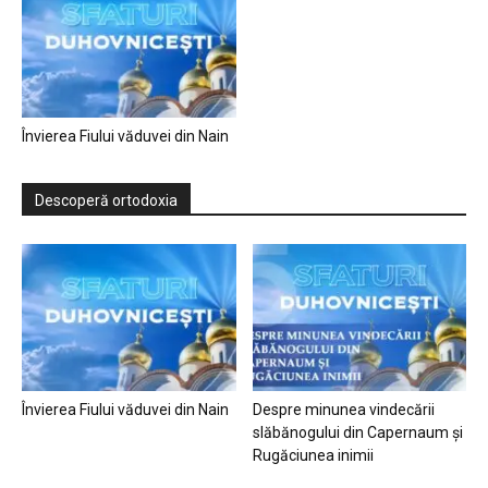
Învierea Fiului văduvei din Nain
Descoperă ortodoxia
Învierea Fiului văduvei din Nain
Despre minunea vindecării
slăbănogului din Capernaum și
Rugăciunea inimii