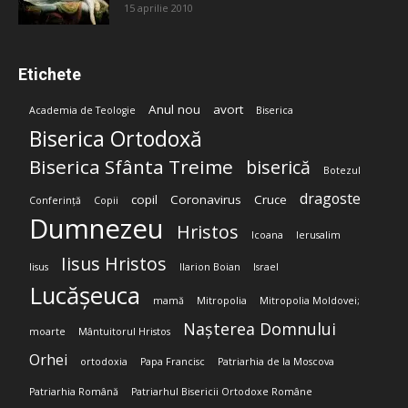
15 aprilie 2010
Etichete
Anul nou
avort
Academia de Teologie
Biserica
Biserica Ortodoxă
Biserica Sfânta Treime
biserică
Botezul
dragoste
copil
Coronavirus
Cruce
Conferință
Copii
Dumnezeu
Hristos
Icoana
Ierusalim
Iisus Hristos
Iisus
Ilarion Boian
Israel
Lucășeuca
mamă
Mitropolia
Mitropolia Moldovei;
Nașterea Domnului
moarte
Mântuitorul Hristos
Orhei
ortodoxia
Papa Francisc
Patriarhia de la Moscova
Patriarhia Română
Patriarhul Bisericii Ortodoxe Române