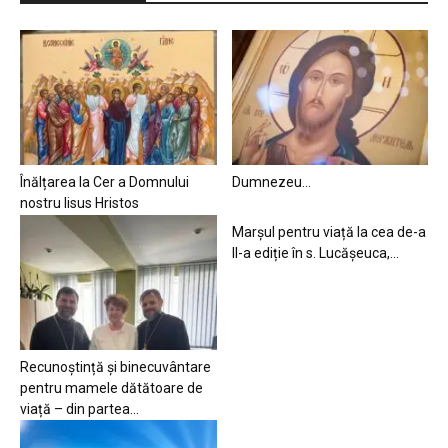
Înălțarea la Cer a Domnului
Dumnezeu…
nostru Iisus Hristos
Marșul pentru viață la cea de-a
II-a ediție în s. Lucășeuca,...
Recunoștință și binecuvântare
pentru mamele dătătoare de
viață – din partea...