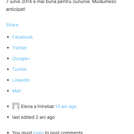
7 iunie 2014 e mai buna pentru cununie. Mulâumesc
anticipat!
Share
Facebook
Twitter
Google+
Tumblr
LinkedIn
Mail
Elena
a întrebat
13 ani ago
last edited 2 ani ago
You must
login
to post comments