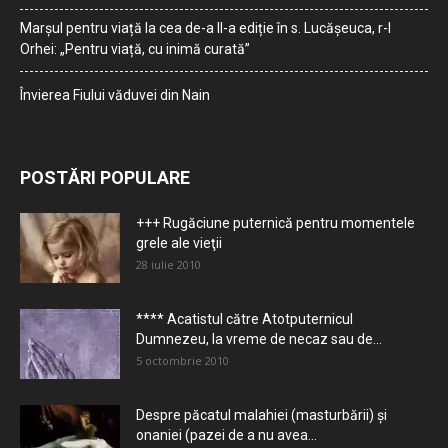
Marșul pentru viață la cea de-a II-a ediție în s. Lucășeuca, r-l
Orhei: „Pentru viață, cu inimă curată”
Învierea Fiului văduvei din Nain
POSTĂRI POPULARE
+++ Rugăciune puternică pentru momentele
grele ale vieţii
28 iulie 2010
**** Acatistul către Atotputernicul
Dumnezeu, la vreme de necaz sau de...
5 octombrie 2010
Despre păcatul malahiei (masturbării) şi
onaniei (pazei de a nu avea...