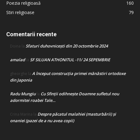
Poezia religioasă
160
Stiri religioase
79
Comentarii recente
Sfaturi duhovnicești din 20 octombrie 2024
Doina
la
amalad
SF SILUAN ATHONITUL -11/ 24 SEPEMBRIE
la
A început construcţia primei mănăstiri ortodoxe
gheorghe
la
din Japonia
Radu Mungiu
Cu Sfinții odihnește Doamne sufletul nou
la
adormitei roabei Tale…
Despre păcatul malahiei (masturbării) şi
Crina Marina
la
onaniei (pazei de a nu avea copii)