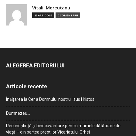
Vitalii Mereutanu
23 ARTICOLE
0 COMENTARII
ALEGEREA EDITORULUI
Articole recente
Înălțarea la Cer a Domnului nostru Iisus Hristos
Dumnezeu…
Recunoștință și binecuvântare pentru mamele dătătoare de
viață – din partea preoților Vicariatului Orhei