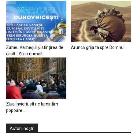
Zaheu Vameșul și sfințirea de
Aruncă grija ta spre Domnul…
casă… Și nu numai!
Ziua Învierii, să ne luminăm
popoare…
Autorii noștri