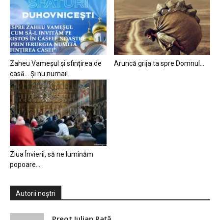
Zaheu Vameșul și sfințirea de
Aruncă grija ta spre Domnul…
casă… Și nu numai!
Ziua Învierii, să ne luminăm
popoare…
Autorii noștri
Preot Iulian Raţă