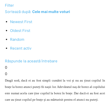
Filter
Sortează după:
Cele mai multe voturi
Newest First
Oldest First
Random
Recent activ
Răspunde la această întrebare
0
0
Dragă soră, dacă ei au fost simpli cumătri la voi și nu au ținut copilul în
brațe la botez atunci puteți fii nașii lor. Adevăratul naș de botez al copilului
este numai acela care ține copilul la botez în brațe. Dar dacă ei au fost acei
care au ținut copilul pe brațe și au mărturisit pentru el atunci nu puteți.