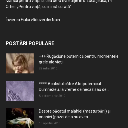
Marșul pentru viață la cea de-a II-a ediție în s. Lucășeuca, r-l
Orhei: „Pentru viață, cu inimă curată”
Învierea Fiului văduvei din Nain
POSTĂRI POPULARE
+++ Rugăciune puternică pentru momentele
grele ale vieţii
28 iulie 2010
**** Acatistul către Atotputernicul
Dumnezeu, la vreme de necaz sau de...
5 octombrie 2010
Despre păcatul malahiei (masturbării) şi
onaniei (pazei de a nu avea...
15 aprilie 2010