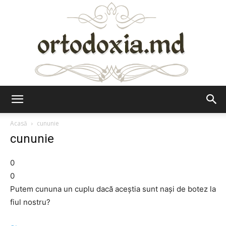
Ortodoxia.md
Acasă
cununie
cununie
0
0
Putem cununa un cuplu dacă aceştia sunt naşi de botez la
fiul nostru?