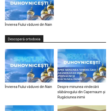
Învierea Fiului văduvei din Nain
Descoperă ortodoxia
Învierea Fiului văduvei din Nain
Despre minunea vindecării
slăbănogului din Capernaum și
Rugăciunea inimii