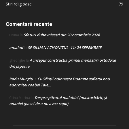
Stiri religioase
79
Comentarii recente
Sfaturi duhovnicești din 20 octombrie 2024
Doina
la
amalad
SF SILUAN ATHONITUL -11/ 24 SEPEMBRIE
la
A început construcţia primei mănăstiri ortodoxe
gheorghe
la
din Japonia
Radu Mungiu
Cu Sfinții odihnește Doamne sufletul nou
la
adormitei roabei Tale…
Despre păcatul malahiei (masturbării) şi
Crina Marina
la
onaniei (pazei de a nu avea copii)