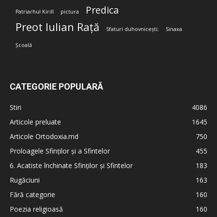
Predica
Patriarhul Kirill
pictura
Preot Iulian Rață
Sfaturi duhovnicești;
Sinaxa
Școală
CATEGORIE POPULARĂ
Stiri
4086
Articole preluate
1645
Articole Ortodoxia.md
750
Proloagele Sfinților și a Sfintelor
455
6. Acatiste închinate Sfinților și Sfintelor
183
Rugăciuni
163
Fără categorie
160
Poezia religioasă
160