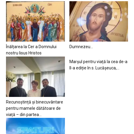
Înălțarea la Cer a Domnului
Dumnezeu…
nostru Iisus Hristos
Marșul pentru viață la cea de-a
II-a ediție în s. Lucășeuca,...
Recunoștință și binecuvântare
pentru mamele dătătoare de
viață – din partea...