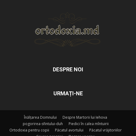
DESPRE NOI
URMAȚI-NE
Înălțarea Domnului
Despre Martorii lui Iehova
pogorirea-sfintului-duh
Piedici în calea mîntuirii
Ortodoxia pentru copii
Păcatul avortului
Păcatul vrăjitoriilor