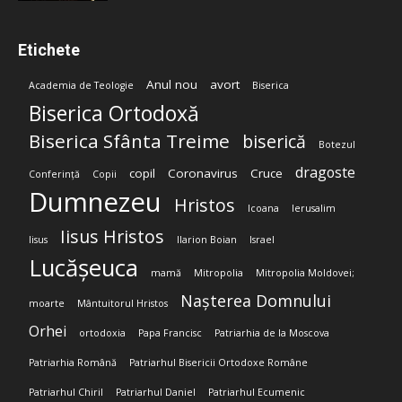
Etichete
Anul nou
avort
Academia de Teologie
Biserica
Biserica Ortodoxă
Biserica Sfânta Treime
biserică
Botezul
dragoste
copil
Coronavirus
Cruce
Conferință
Copii
Dumnezeu
Hristos
Icoana
Ierusalim
Iisus Hristos
Iisus
Ilarion Boian
Israel
Lucășeuca
mamă
Mitropolia
Mitropolia Moldovei;
Nașterea Domnului
moarte
Mântuitorul Hristos
Orhei
ortodoxia
Papa Francisc
Patriarhia de la Moscova
Patriarhia Română
Patriarhul Bisericii Ortodoxe Române
Patriarhul Chiril
Patriarhul Daniel
Patriarhul Ecumenic