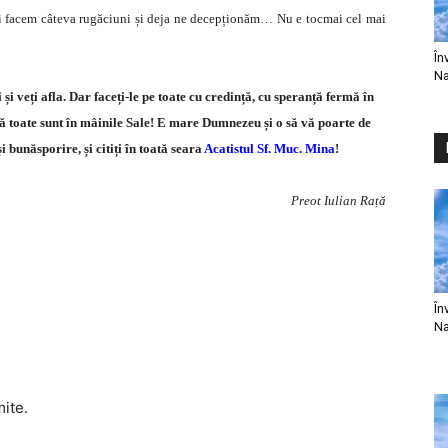
oi facem câteva rugăciuni și deja ne decepționăm… Nu e tocmai cel mai
În
Na
ți și veți afla. Dar faceți-le pe toate cu credință, cu speranță fermă în
că toate sunt în mâinile Sale! E mare Dumnezeu și o să vă poarte de
 bunăsporire, și citiți în toată seara
Acatistul Sf. Muc. Mina
!
Preot Iulian Rață
În
Na
mite.