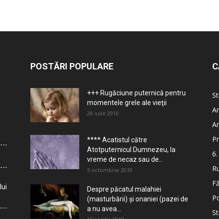
POSTĂRI POPULARE
C
+++ Rugăciune puternică pentru
St
momentele grele ale vieţii
Ar
28 iulie 2010
Ar
Pr
**** Acatistul către
Atotputernicul Dumnezeu, la
6.
vreme de necaz sau de...
Ru
5 octombrie 2010
Fă
lui
Despre păcatul malahiei
Po
(masturbării) şi onaniei (pazei de
a nu avea...
St