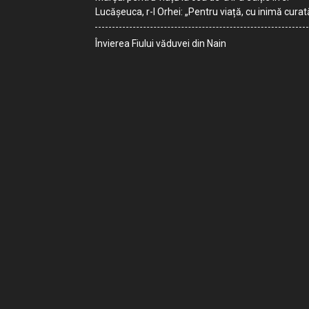
Lucășeuca, r-l Orhei: „Pentru viață, cu inimă curat
Învierea Fiului văduvei din Nain