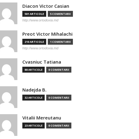
Diacon Victor Casian
581 ARTICOLE
5 COMENTARII
http://www.ortodoxia.md
Preot Victor Mihalachi
210 ARTICOLE
1 COMENTARII
http://www.ortodoxia.md
Cvasniuc Tatiana
88 ARTICOLE
0 COMENTARII
Nadejda B.
32 ARTICOLE
0 COMENTARII
Vitalii Mereutanu
23 ARTICOLE
0 COMENTARII