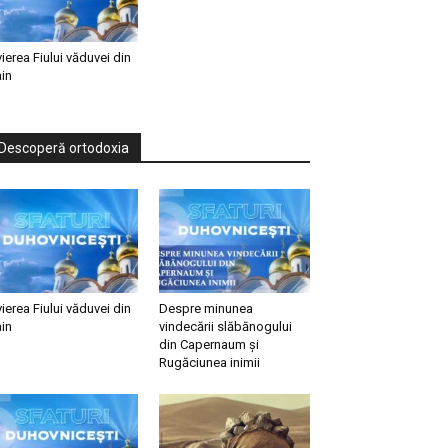
vierea Fiului văduvei din
in
Descoperă ortodoxia
vierea Fiului văduvei din
Despre minunea
in
vindecării slăbănogului
din Capernaum și
Rugăciunea inimii