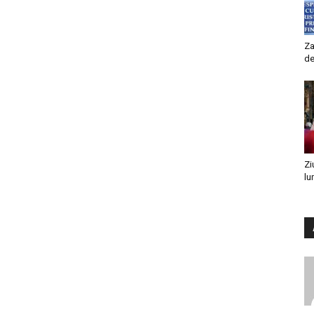
Za
de
Zi
lu