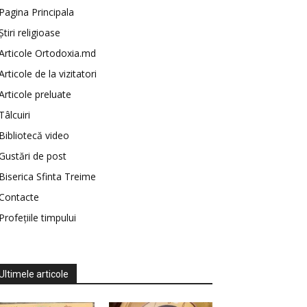
Pagina Principala
Știri religioase
Articole Ortodoxia.md
Articole de la vizitatori
Articole preluate
Tâlcuiri
Bibliotecă video
Gustări de post
Biserica Sfinta Treime
Contacte
Profețiile timpului
Ultimele articole