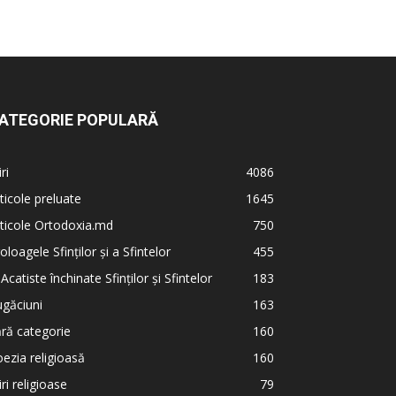
ATEGORIE POPULARĂ
iri
4086
ticole preluate
1645
ticole Ortodoxia.md
750
oloagele Sfinților și a Sfintelor
455
 Acatiste închinate Sfinților și Sfintelor
183
găciuni
163
ră categorie
160
ezia religioasă
160
iri religioase
79