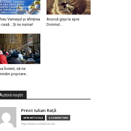
heu Vameșul și sfințirea
Aruncă grija ta spre
 casă… Și nu numai!
Domnul…
ua Învierii, să ne
minăm popoare…
Autorii noștri
Preot Iulian Raţă
3878 ARTICOLE
6 COMENTARII
http://www.ortodoxia.md