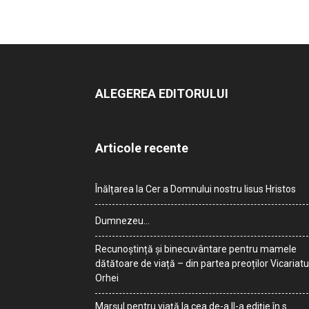
ALEGEREA EDITORULUI
Articole recente
Înălțarea la Cer a Domnului nostru Iisus Hristos
Dumnezeu…
Recunoștință și binecuvântare pentru mamele
dătătoare de viață – din partea preoților Vicariatu
Orhei
Marșul pentru viață la cea de-a II-a ediție în s.