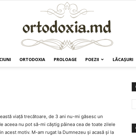
CIUNI
ORTODOXIA
PROLOAGE
POEZII
LĂCAŞURI
Ortodoxia.md
eastă viață trecătoare, de 3 ani nu-mi găsesc un
i de aceea nu pot să-mi căștig pâinea cea de toate zilele
 din acest motiv. M-am rugat la Dumnezeu și acasă și la