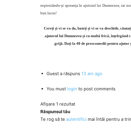
nepierzându-și speranța în ajutorul lui Dumnezeu, iar n
bun lucru!
Cereți și vi se va da, bateți și vi se va deschide, căuta
ajutorul lui Dumnezeu și cu multă frică, înțelegând 
grijă. Dați la 40 de proscomedii pentru ajutor și
Guest
a răspuns
13 ani ago
You must
login
to post comments
Afișare 1 rezultat
Răspunsul tău
Te rog să te
autentifici
mai întâi pentru a tri