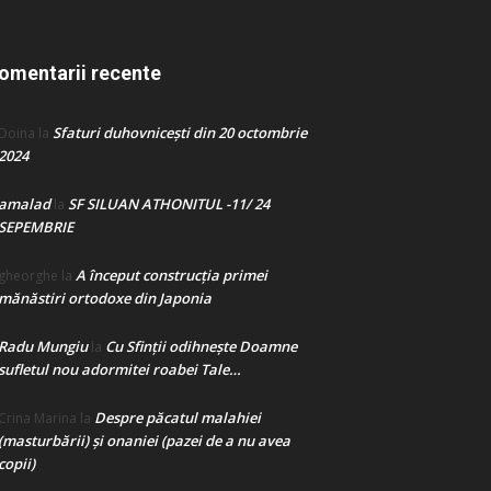
omentarii recente
Sfaturi duhovnicești din 20 octombrie
Doina
la
2024
amalad
SF SILUAN ATHONITUL -11/ 24
la
SEPEMBRIE
A început construcţia primei
gheorghe
la
mănăstiri ortodoxe din Japonia
Radu Mungiu
Cu Sfinții odihnește Doamne
la
sufletul nou adormitei roabei Tale…
Despre păcatul malahiei
Crina Marina
la
(masturbării) şi onaniei (pazei de a nu avea
copii)