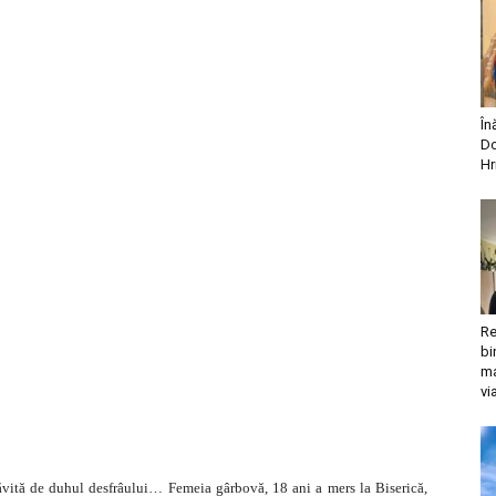
În
Do
Hr
Re
bi
ma
vi
ăvită de duhul desfrâului… Femeia gârbovă, 18 ani a mers la Biserică,