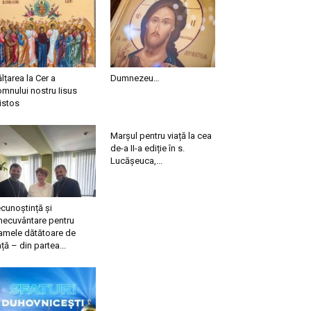
ălțarea la Cer a
Dumnezeu…
mnului nostru Iisus
istos
Marșul pentru viață la cea
de-a II-a ediție în s.
Lucășeuca,...
cunoștință și
necuvântare pentru
mele dătătoare de
ață – din partea...