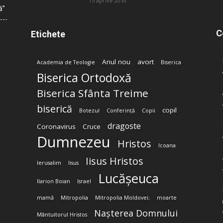
15 aprilie 2010
ă”
C
Etichete
Anul nou
avort
Academia de Teologie
Biserica
Biserica Ortodoxă
Biserica Sfânta Treime
biserică
copil
Botezul
Conferință
Copii
dragoste
Coronavirus
Cruce
Dumnezeu
Hristos
Icoana
Iisus Hristos
Ierusalim
Iisus
Lucășeuca
Ilarion Boian
Israel
mamă
Mitropolia
Mitropolia Moldovei;
moarte
Nașterea Domnului
Mântuitorul Hristos