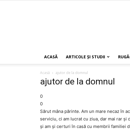
ACASĂ
ARTICOLE ŞI STUDII
RUGĂ
Acasă
ajutor de la domnul
ajutor de la domnul
0
0
Sărut mâna părinte. Am un mare necaz în ac
serviciu, ci am lucrat cu ziua, dar mai rar ș
și am și certuri în casă cu membrii familiei